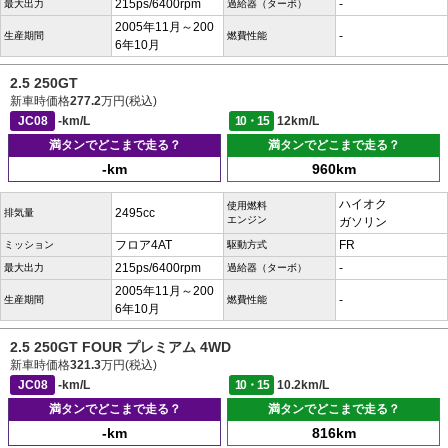
215ps/6400rpm
-
最大出力
過給器（ターボ）
2005年11月～200
-
生産期間
燃費性能
6年10月
2.5 250GT
新車時価格
277.2
万円(税込)
JC08
-km/L
10・15
12km/L
満タンでどこまで走る？
満タンでどこまで走る？
-km
960km
ハイオク
使用燃料
2495cc
排気量
エンジン
ガソリン
フロア4AT
FR
ミッション
駆動方式
215ps/6400rpm
-
最大出力
過給器（ターボ）
2005年11月～200
-
生産期間
燃費性能
6年10月
2.5 250GT FOUR プレミアム 4WD
新車時価格
321.3
万円(税込)
JC08
-km/L
10・15
10.2km/L
満タンでどこまで走る？
満タンでどこまで走る？
-km
816km