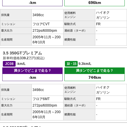
-km
696km
ハイオク
使用燃料
3498cc
排気量
エンジン
ガソリン
フロアCVT
FR
ミッション
駆動方式
272ps/6000rpm
-
最大出力
過給器（ターボ）
2005年11月～200
-
生産期間
燃費性能
6年10月
3.5 350GTプレミアム
新車時価格
339.2
万円(税込)
JC08
-km/L
10・15
9.3km/L
満タンでどこまで走る？
満タンでどこまで走る？
-km
744km
ハイオク
使用燃料
3498cc
排気量
エンジン
ガソリン
フロア6MT
FR
ミッション
駆動方式
272ps/6000rpm
-
最大出力
過給器（ターボ）
2005年11月～200
-
生産期間
燃費性能
6年10月