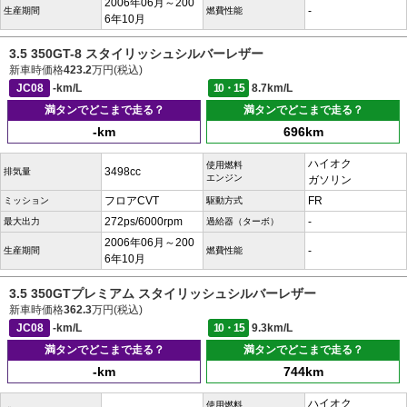
2006年06月～200
-
生産期間
燃費性能
6年10月
3.5 350GT-8 スタイリッシュシルバーレザー
新車時価格
423.2
万円(税込)
JC08
-km/L
10・15
8.7km/L
満タンでどこまで走る？
満タンでどこまで走る？
-km
696km
ハイオク
使用燃料
3498cc
排気量
エンジン
ガソリン
フロアCVT
FR
ミッション
駆動方式
272ps/6000rpm
-
最大出力
過給器（ターボ）
2006年06月～200
-
生産期間
燃費性能
6年10月
3.5 350GTプレミアム スタイリッシュシルバーレザー
新車時価格
362.3
万円(税込)
JC08
-km/L
10・15
9.3km/L
満タンでどこまで走る？
満タンでどこまで走る？
-km
744km
ハイオク
使用燃料