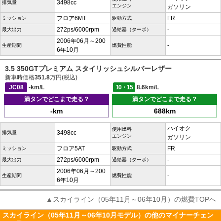
3498cc
排気量
エンジン
ガソリン
フロア6MT
FR
ミッション
駆動方式
272ps/6000rpm
-
最大出力
過給器（ターボ）
2006年06月～200
-
生産期間
燃費性能
6年10月
3.5 350GTプレミアム スタイリッシュシルバーレザー
新車時価格
351.8
万円(税込)
JC08
-km/L
10・15
8.6km/L
満タンでどこまで走る？
満タンでどこまで走る？
-km
688km
ハイオク
使用燃料
3498cc
排気量
エンジン
ガソリン
フロア5AT
FR
ミッション
駆動方式
272ps/6000rpm
-
最大出力
過給器（ターボ）
2006年06月～200
-
生産期間
燃費性能
6年10月
▲スカイライン（05年11月～06年10月）の燃費TOPへ
スカイライン（05年11月～06年10月モデル）の他のマイナーチェン