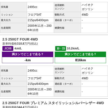
ハイオク
使用燃料
2495cc
排気量
エンジン
ガソリン
フロア5AT
4WD
ミッション
駆動方式
215ps/6400rpm
-
最大出力
過給器（ターボ）
2005年11月～200
-
生産期間
燃費性能
6年10月
2.5 250GT FOUR 4WD
新車時価格
310.8
万円(税込)
JC08
-km/L
10・15
10.2km/L
満タンでどこまで走る？
満タンでどこまで走る？
-km
816km
ハイオク
使用燃料
2495cc
排気量
エンジン
ガソリン
フロア5AT
4WD
ミッション
駆動方式
215ps/6400rpm
-
最大出力
過給器（ターボ）
2005年11月～200
-
生産期間
燃費性能
6年10月
2.5 250GT FOUR プレミアム スタイリッシュシルバーレザー 4WD
新車時価格
344.4
万円(税込)