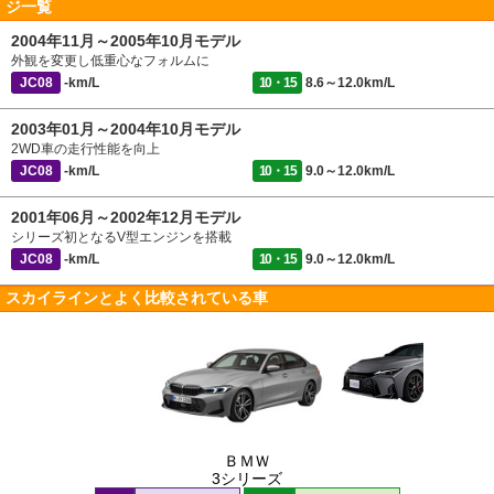
ジ一覧
2004年11月～2005年10月モデル
外観を変更し低重心なフォルムに
JC08
-km/L
10・15
8.6～12.0km/L
2003年01月～2004年10月モデル
2WD車の走行性能を向上
JC08
-km/L
10・15
9.0～12.0km/L
2001年06月～2002年12月モデル
シリーズ初となるV型エンジンを搭載
JC08
-km/L
10・15
9.0～12.0km/L
スカイラインとよく比較されている車
ＢＭＷ
3シリーズ