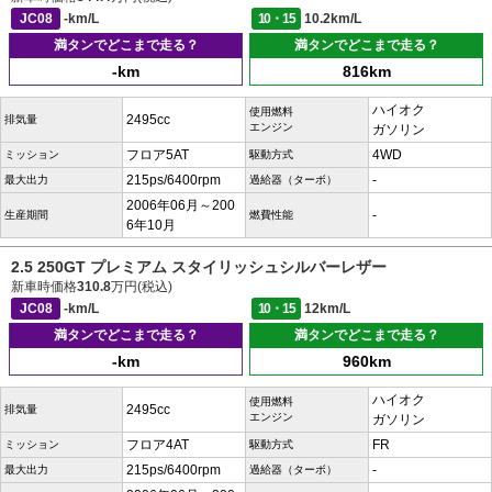
JC08
-km/L
10・15
10.2km/L
満タンでどこまで走る？
満タンでどこまで走る？
-km
816km
ハイオク
使用燃料
2495cc
排気量
エンジン
ガソリン
フロア5AT
4WD
ミッション
駆動方式
215ps/6400rpm
-
最大出力
過給器（ターボ）
2006年06月～200
-
生産期間
燃費性能
6年10月
2.5 250GT プレミアム スタイリッシュシルバーレザー
新車時価格
310.8
万円(税込)
JC08
-km/L
10・15
12km/L
満タンでどこまで走る？
満タンでどこまで走る？
-km
960km
ハイオク
使用燃料
2495cc
排気量
エンジン
ガソリン
フロア4AT
FR
ミッション
駆動方式
215ps/6400rpm
-
最大出力
過給器（ターボ）