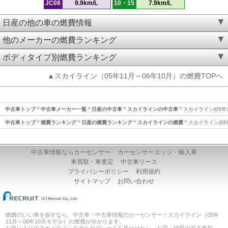
JC08
9.9km/L
10・15
7.9km/L
日産の他の車の燃費情報
他のメーカーの燃費ランキング
ボディタイプ別燃費ランキング
▲スカイライン（05年11月～06年10月）の燃費TOPへ
中古車トップ
中古車メーカー一覧
日産の中古車
スカイラインの中古車
スカイライン(05年
中古車トップ
燃費ランキング
日産の燃費ランキング
スカイラインの燃費
スカイライン(05
中古車情報ならカーセンサー
カーセンサーエッジ・輸入車
車買取・車査定
中古車リース
プライバシーポリシー
利用規約
サイトマップ
お問い合わせ
燃費のいい車を探すなら、中古車・中古車情報のカーセンサー！スカイライン（05年
11月～06年10月モデル）の燃費が分かります。
お気に入りのスカイラインモデルやグレードを見つけたら、お得・納得の中古車探