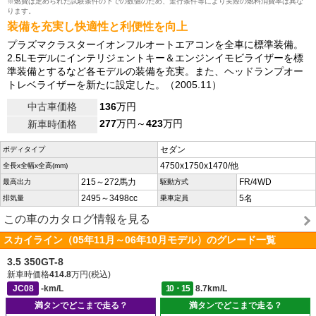
※燃費は定められた試験条件の下での数値のため、走行条件等により実際の燃料消費率は異な
ります。
装備を充実し快適性と利便性を向上
プラズマクラスターイオンフルオートエアコンを全車に標準装備。
2.5Lモデルにインテリジェントキー＆エンジンイモビライザーを標
準装備とするなど各モデルの装備を充実。また、ヘッドランプオー
トレベライザーを新たに設定した。（2005.11）
中古車価格
136
万円
277
万円～
423
万円
新車時価格
セダン
ボディタイプ
4750x1750x1470/他
全長x全幅x全高(mm)
215～272馬力
FR/4WD
最高出力
駆動方式
2495～3498cc
5名
排気量
乗車定員
この車のカタログ情報を見る
スカイライン（05年11月～06年10月モデル）のグレード一覧
3.5 350GT-8
新車時価格
414.8
万円(税込)
JC08
-km/L
10・15
8.7km/L
満タンでどこまで走る？
満タンでどこまで走る？