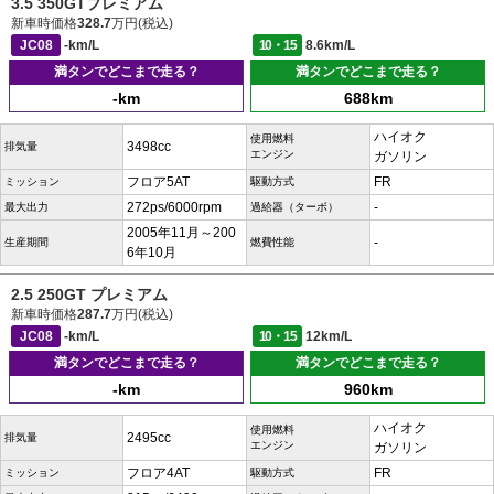
3.5 350GTプレミアム
新車時価格
328.7
万円(税込)
JC08
-km/L
10・15
8.6km/L
満タンでどこまで走る？
満タンでどこまで走る？
-km
688km
ハイオク
使用燃料
3498cc
排気量
エンジン
ガソリン
フロア5AT
FR
ミッション
駆動方式
272ps/6000rpm
-
最大出力
過給器（ターボ）
2005年11月～200
-
生産期間
燃費性能
6年10月
2.5 250GT プレミアム
新車時価格
287.7
万円(税込)
JC08
-km/L
10・15
12km/L
満タンでどこまで走る？
満タンでどこまで走る？
-km
960km
ハイオク
使用燃料
2495cc
排気量
エンジン
ガソリン
フロア4AT
FR
ミッション
駆動方式