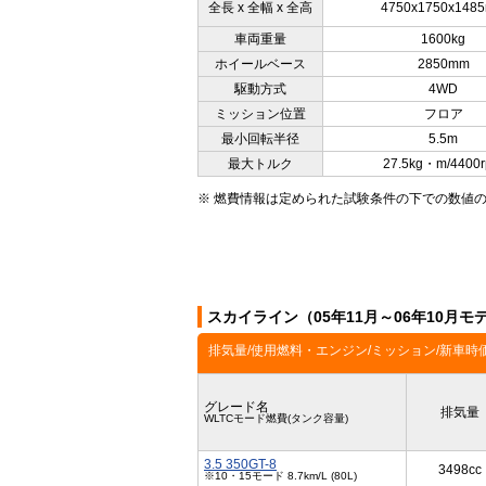
全長 x 全幅 x 全高
4750x1750x148
車両重量
1600kg
ホイールベース
2850mm
駆動方式
4WD
ミッション位置
フロア
最小回転半径
5.5m
最大トルク
27.5kg・m/4400
※ 燃費情報は定められた試験条件の下での数値
スカイライン（05年11月～06年10月
排気量/使用燃料・エンジン/ミッション/新車時
グレード名
排気量
WLTCモード燃費(タンク容量)
3.5 350GT-8
3498cc
※10・15モード 8.7km/L (80L)