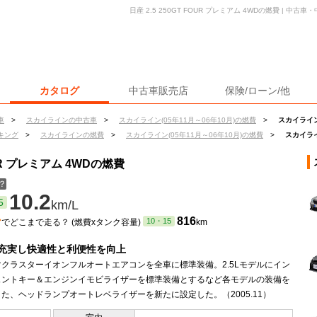
日産 2.5 250GT FOUR プレミアム 4WDの燃費 | 
カタログ
中古車販売店
保険/ローン/他
車
>
スカイラインの中古車
>
スカイライン(05年11月～06年10月)の燃費
>
スカイライン 
キング
>
スカイラインの燃費
>
スカイライン(05年11月～06年10月)の燃費
>
スカイライン
OUR プレミアム 4WDの燃費
？
10.2
5
km/L
ン
816
10・15
でどこまで走る？ (燃費xタンク容量)
km
充実し快適性と利便性を向上
クラスターイオンフルオートエアコンを全車に標準装備。2.5Lモデルにイン
ェントキー＆エンジンイモビライザーを標準装備とするなど各モデルの装備を
た、ヘッドランプオートレベライザーを新たに設定した。（2005.11）