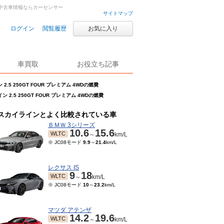
中古車・中古車情報ならカーセンサー
サイトマップ
ログイン
閲覧履歴
お気に入り
車買取
お役立ち記事
2.5 250GT FOUR プレミアム 4WDの燃費
 2.5 250GT FOUR プレミアム 4WDの燃費
スカイラインとよく比較されている車
ＢＭＷ 3シリーズ
10.6
15.6
WLTC
～
km/L
※ JC08モード
9.9
～
21.4
km/L
レクサス IS
9
18
WLTC
～
km/L
※ JC08モード
10
～
23.2
km/L
マツダ アテンザ
14.2
19.6
WLTC
～
km/L