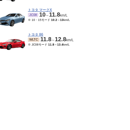
トヨタ マークX
10
11.8
JC08
～
km/L
※ 10・15モード
10.2
～
13
km/L
トヨタ 86
11.8
12.8
WLTC
～
km/L
※ JC08モード
11.8
～
13.4
km/L