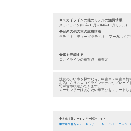
◆スカイラインの他のモデルの燃費情報
スカイライン(03年01月～04年10月モデル)
◆日産の他の車の燃費情報
ラティオ
ティーダラティオ
フーガハイブ
◆車を売却する
スカイラインの車買取・車査定
燃費のいい車を探すなら、中古車・中古車情報のカ
お気に入りのスカイラインモデルやグレードを見
で中古車検索ができます。
カーセンサーはあなたの車選びをサポートし
中古車情報カーセンサー関連サイト
中古車情報ならカーセンサー
カーセンサーエッジ・