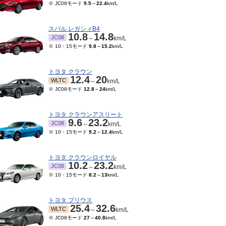
※ JC08モード
9.5
～
22.4
km/L
スバル レガシィB4
10.8
14.8
JC08
～
km/L
※ 10・15モード
9.8
～
15.2
km/L
トヨタ クラウン
12.4
20
WLTC
～
km/L
※ JC08モード
12.8
～
24
km/L
トヨタ クラウンアスリート
9.6
23.2
JC08
～
km/L
※ 10・15モード
9.2
～
12.4
km/L
トヨタ クラウンロイヤル
10.2
23.2
JC08
～
km/L
※ 10・15モード
8.2
～
13
km/L
トヨタ プリウス
25.4
32.6
WLTC
～
km/L
※ JC08モード
27
～
40.8
km/L