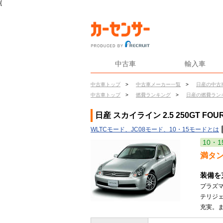
{
中古車
輸入車
中古車トップ
>
中古車メーカー一覧
>
日産の中古
中古車トップ
>
燃費ランキング
>
日産の燃費ラン
日産 スカイライン 2.5 250GT F
WLTCモード、JC08モード、10・15モードとは
10・1
満タ
装備を
プラズマ
テリジ
充実。ま