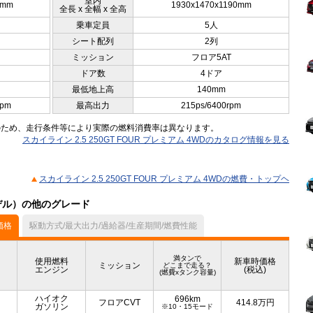
室内
5mm
1930x1470x1190mm
全長 x 全幅 x 全高
乗車定員
5人
シート配列
2列
ミッション
フロア5AT
ドア数
4ドア
最低地上高
140mm
rpm
最高出力
215ps/6400rpm
のため、走行条件等により実際の燃料消費率は異なります。
スカイライン 2.5 250GT FOUR プレミアム 4WDのカタログ情報を見る
スカイライン 2.5 250GT FOUR プレミアム 4WDの燃費・トップヘ
モデル）の他のグレード
価格
駆動方式/最大出力/過給器/生産期間/燃費性能
満タンで
使用燃料
新車時価格
ミッション
どこまで走る？
エンジン
(税込)
(燃費xタンク容量)
ハイオク
696km
フロアCVT
414.8
万円
ガソリン
※10・15モード