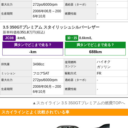
272ps/6000rpm
-
最大出力
過給器（ターボ）
2006年06月～200
-
生産期間
燃費性能
6年10月
3.5 350GTプレミアム スタイリッシュシルバーレザー
新車時価格
351.8
万円(税込)
JC08
-km/L
10・15
8.6km/L
満タンでどこまで走る？
満タンでどこまで走る？
-km
688km
ハイオク
使用燃料
3498cc
排気量
エンジン
ガソリン
フロア5AT
FR
ミッション
駆動方式
272ps/6000rpm
-
最大出力
過給器（ターボ）
2006年06月～200
-
生産期間
燃費性能
6年10月
▲スカイライン 3.5 350GTプレミアムの燃費TOPへ
スカイラインとよく比較されている車