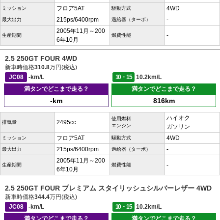
フロア5AT
4WD
ミッション
駆動方式
215ps/6400rpm
-
最大出力
過給器（ターボ）
2005年11月～200
-
生産期間
燃費性能
6年10月
2.5 250GT FOUR 4WD
新車時価格
310.8
万円(税込)
JC08
-km/L
10・15
10.2km/L
満タンでどこまで走る？
満タンでどこまで走る？
-km
816km
ハイオク
使用燃料
2495cc
排気量
エンジン
ガソリン
フロア5AT
4WD
ミッション
駆動方式
215ps/6400rpm
-
最大出力
過給器（ターボ）
2005年11月～200
-
生産期間
燃費性能
6年10月
2.5 250GT FOUR プレミアム スタイリッシュシルバーレザー 4WD
新車時価格
344.4
万円(税込)
JC08
-km/L
10・15
10.2km/L
満タンでどこまで走る？
満タンでどこまで走る？