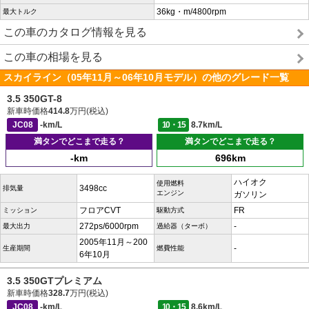
36kg・m/4800rpm
最大トルク
この車のカタログ情報を見る
この車の相場を見る
スカイライン（05年11月～06年10月モデル）の他のグレード一覧
3.5 350GT-8
新車時価格
414.8
万円(税込)
JC08
-km/L
10・15
8.7km/L
満タンでどこまで走る？
満タンでどこまで走る？
-km
696km
ハイオク
使用燃料
3498cc
排気量
エンジン
ガソリン
フロアCVT
FR
ミッション
駆動方式
272ps/6000rpm
-
最大出力
過給器（ターボ）
2005年11月～200
-
生産期間
燃費性能
6年10月
3.5 350GTプレミアム
新車時価格
328.7
万円(税込)
JC08
-km/L
10・15
8.6km/L