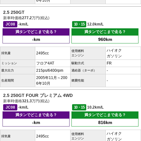
6年10月
2.5 250GT
新車時価格
277.2
万円(税込)
JC08
-km/L
10・15
12.0km/L
満タンでどこまで走る？
満タンでどこまで走る？
-km
960km
ハイオク
使用燃料
2495cc
排気量
エンジン
ガソリン
フロア4AT
FR
ミッション
駆動方式
215ps/6400rpm
-
最大出力
過給器（ターボ）
2005年11月～200
-
生産期間
燃費性能
6年10月
2.5 250GT FOUR プレミアム 4WD
新車時価格
321.3
万円(税込)
JC08
-km/L
10・15
10.2km/L
満タンでどこまで走る？
満タンでどこまで走る？
-km
816km
ハイオク
使用燃料
2495cc
排気量
エンジン
ガソリン