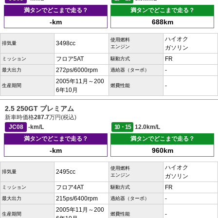
満タンでどこまで走る？
満タンでどこまで走る？
-km
688km
ハイオク
使用燃料
3498cc
排気量
エンジン
ガソリン
フロア5AT
FR
ミッション
駆動方式
272ps/6000rpm
-
最大出力
過給器（ターボ）
2005年11月～200
-
生産期間
燃費性能
6年10月
2.5 250GT プレミアム
新車時価格
287.7
万円(税込)
JC08
-km/L
10・15
12.0km/L
満タンでどこまで走る？
満タンでどこまで走る？
-km
960km
ハイオク
使用燃料
2495cc
排気量
エンジン
ガソリン
フロア4AT
FR
ミッション
駆動方式
215ps/6400rpm
-
最大出力
過給器（ターボ）
2005年11月～200
-
生産期間
燃費性能