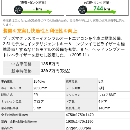
（燃費×タンク容量）
（燃費×タンク容量）
-
744
km
km
※燃費は定められた試験条件の下での数値のため、走行条件等により実際の燃料消費率は異な
ります。
装備を充実し快適性と利便性を向上
プラズマクラスターイオンフルオートエアコンを全車に標準装備。
2.5Lモデルにインテリジェントキー＆エンジンイモビライザーを標
準装備とするなど各モデルの装備を充実。また、ヘッドランプオー
トレベライザーを新たに設定した。（2005.11）
中古車価格
135.5
万円
339.2
万円(税込)
新車時価格
1540kg
5名
車両重量
乗車定員
2850mm
2列
ホイールベース
シート列数
FR
フロア6MT
駆動方式
ミッション
フロア
4ドア
ミッション位置
ドア数
5.7m
140mm
最小回転半径
最低地上高
4750x1750x1470
全長x全幅x全高(mm)
1930x1470x1190
室内 全長x全幅x全高(mm)
272ps/6000rpm
最高出力