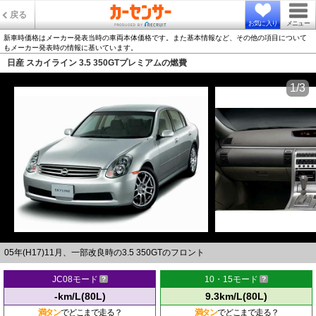
戻る
お気に入り
メニュー
新車時価格はメーカー発表当時の車両本体価格です。また基本情報など、その他の項目について
もメーカー発表時の情報に基いています。
日産 スカイライン 3.5 350GTプレミアムの燃費
1/3
05年(H17)11月、一部改良時の3.5 350GTのフロント
JC08モード
10・15モード
-km/L(80L)
9.3km/L(80L)
満タン
でどこまで走る？
満タン
でどこまで走る？