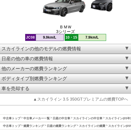
ＢＭＷ
3シリーズ
JC08
9.9km/L
10・15
7.9km/L
スカイラインの他のモデルの燃費情報
日産の他の車の燃費情報
他のメーカーの燃費ランキング
ボディタイプ別燃費ランキング
車を売却する
▲スカイライン 3.5 350GTプレミアムの燃費TOPへ
中古車トップ
中古車メーカー一覧
日産の中古車
スカイラインの中古車
スカイライン(05年
中古車トップ
燃費ランキング
日産の燃費ランキング
スカイラインの燃費
スカイライン(05