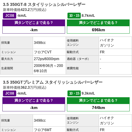
3.5 350GT-8 スタイリッシュシルバーレザー
新車時価格
423.2
万円(税込)
JC08
-km/L
10・15
8.7km/L
満タンでどこまで走る？
満タンでどこまで走る？
-km
696km
ハイオク
使用燃料
3498cc
排気量
エンジン
ガソリン
フロアCVT
FR
ミッション
駆動方式
272ps/6000rpm
-
最大出力
過給器（ターボ）
2006年06月～200
-
生産期間
燃費性能
6年10月
3.5 350GTプレミアム スタイリッシュシルバーレザー
新車時価格
362.3
万円(税込)
JC08
-km/L
10・15
9.3km/L
満タンでどこまで走る？
満タンでどこまで走る？
-km
744km
ハイオク
使用燃料
3498cc
排気量
エンジン
ガソリン
フロア6MT
FR
ミッション
駆動方式