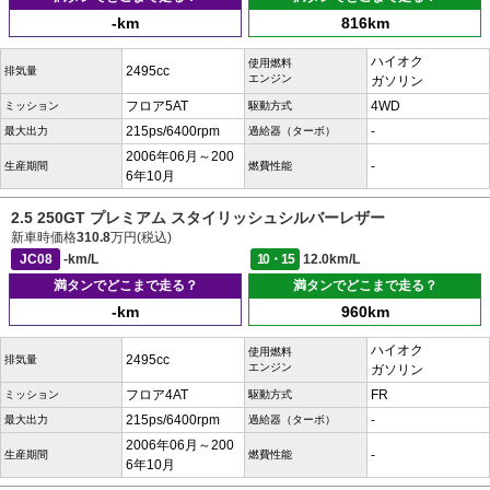
-km
816km
ハイオク
使用燃料
2495cc
排気量
エンジン
ガソリン
フロア5AT
4WD
ミッション
駆動方式
215ps/6400rpm
-
最大出力
過給器（ターボ）
2006年06月～200
-
生産期間
燃費性能
6年10月
2.5 250GT プレミアム スタイリッシュシルバーレザー
新車時価格
310.8
万円(税込)
JC08
-km/L
10・15
12.0km/L
満タンでどこまで走る？
満タンでどこまで走る？
-km
960km
ハイオク
使用燃料
2495cc
排気量
エンジン
ガソリン
フロア4AT
FR
ミッション
駆動方式
215ps/6400rpm
-
最大出力
過給器（ターボ）
2006年06月～200
-
生産期間
燃費性能
6年10月