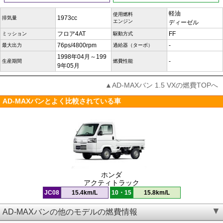
軽油
使用燃料
1973cc
排気量
エンジン
ディーゼル
フロア4AT
FF
ミッション
駆動方式
76ps/4800rpm
-
最大出力
過給器（ターボ）
1998年04月～199
-
生産期間
燃費性能
9年05月
▲AD-MAXバン 1.5 VXの燃費TOPへ
AD-MAXバンとよく比較されている車
ホンダ
アクティトラック
JC08
15.4km/L
10・15
15.8km/L
AD-MAXバンの他のモデルの燃費情報