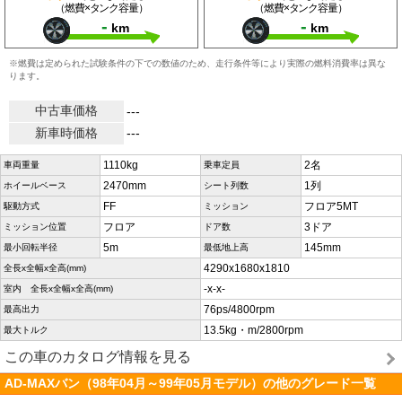
（燃費×タンク容量）
（燃費×タンク容量）
-
-
km
km
※燃費は定められた試験条件の下での数値のため、走行条件等により実際の燃料消費率は異な
ります。
中古車価格
---
新車時価格
---
1110kg
2名
車両重量
乗車定員
2470mm
1列
ホイールベース
シート列数
FF
フロア5MT
駆動方式
ミッション
フロア
3ドア
ミッション位置
ドア数
5m
145mm
最小回転半径
最低地上高
4290x1680x1810
全長x全幅x全高(mm)
-x-x-
室内 全長x全幅x全高(mm)
76ps/4800rpm
最高出力
13.5kg・m/2800rpm
最大トルク
この車のカタログ情報を見る
AD-MAXバン（98年04月～99年05月モデル）の他のグレード一覧