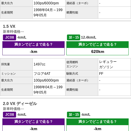
100ps/6000rpm
-
最大出力
過給器（ターボ）
1998年04月～199
-
生産期間
燃費性能
9年05月
1.5 VX
新車時価格
---
JC08
-km/L
10・15
12.4km/L
満タンでどこまで走る？
満タンでどこまで走る？
-km
620km
レギュラー
使用燃料
1497cc
排気量
エンジン
ガソリン
フロア4AT
FF
ミッション
駆動方式
100ps/6000rpm
-
最大出力
過給器（ターボ）
1998年04月～199
-
生産期間
燃費性能
9年05月
2.0 VX ディーゼル
新車時価格
---
JC08
-km/L
10・15
-km/L
満タンでどこまで走る？
満タンでどこまで走る？
-km
-km