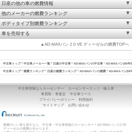
日産の他の車の燃費情報
他のメーカーの燃費ランキング
ボディタイプ別燃費ランキング
車を売却する
▲AD-MAXバン 2.0 VE ディーゼルの燃費TOPへ
中古車トップ
中古車メーカー一覧
日産の中古車
AD-MAXバンの中古車
AD-MAXバン(98
中古車トップ
燃費ランキング
日産の燃費ランキング
AD-MAXバンの燃費
AD-MAXバン(9
中古車情報ならカーセンサー
カーセンサーエッジ・輸入車
車買取・車査定
中古車リース
プライバシーポリシー
利用規約
サイトマップ
お問い合わせ
燃費のいい車を探すなら、中古車・中古車情報のカーセンサー！AD-MAXバン 2.0 VE
ディーゼルの燃費が分かります。