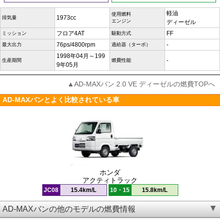
軽油
使用燃料
1973cc
排気量
エンジン
ディーゼル
フロア4AT
FF
ミッション
駆動方式
76ps/4800rpm
-
最大出力
過給器（ターボ）
1998年04月～199
-
生産期間
燃費性能
9年05月
▲AD-MAXバン 2.0 VE ディーゼルの燃費TOPへ
AD-MAXバンとよく比較されている車
ホンダ
アクティトラック
JC08
15.4km/L
10・15
15.8km/L
AD-MAXバンの他のモデルの燃費情報