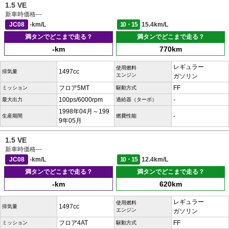
1.5 VE
新車時価格
---
JC08
-km/L
10・15
15.4km/L
満タンでどこまで走る？
満タンでどこまで走る？
-km
770km
レギュラー
使用燃料
1497cc
排気量
エンジン
ガソリン
フロア5MT
FF
ミッション
駆動方式
100ps/6000rpm
-
最大出力
過給器（ターボ）
1998年04月～199
-
生産期間
燃費性能
9年05月
1.5 VE
新車時価格
---
JC08
-km/L
10・15
12.4km/L
満タンでどこまで走る？
満タンでどこまで走る？
-km
620km
レギュラー
使用燃料
1497cc
排気量
エンジン
ガソリン
フロア4AT
FF
ミッション
駆動方式