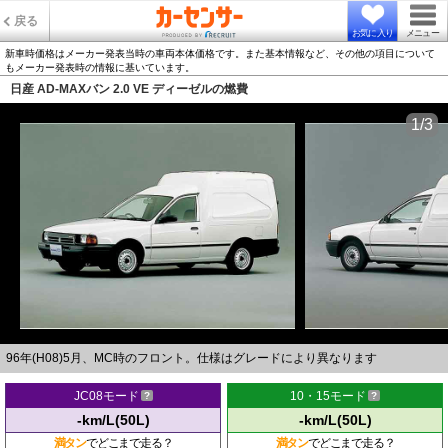
戻る
お気に入り
メニュー
新車時価格はメーカー発表当時の車両本体価格です。また基本情報など、その他の項目について
もメーカー発表時の情報に基いています。
日産 AD-MAXバン 2.0 VE ディーゼルの燃費
1/3
96年(H08)5月、MC時のフロント。仕様はグレードにより異なります
JC08モード
10・15モード
-km/L(50L)
-km/L(50L)
満タン
でどこまで走る？
満タン
でどこまで走る？