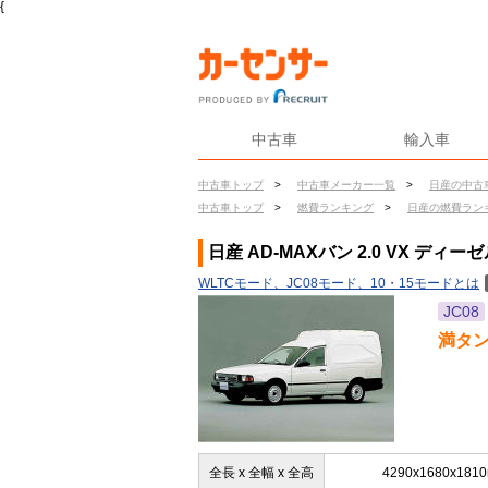
{
中古車
輸入車
中古車トップ
>
中古車メーカー一覧
>
日産の中古
中古車トップ
>
燃費ランキング
>
日産の燃費ラン
日産 AD-MAXバン 2.0 VX ディ
WLTCモード、JC08モード、10・15モードとは
JC08
満タ
全長 x 全幅 x 全高
4290x1680x181