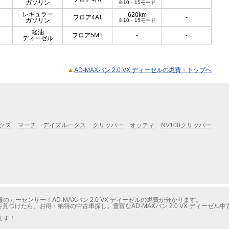
ガソリン
※10・15モード
レギュラー
620km
フロア4AT
-
ガソリン
※10・15モード
軽油
フロア5MT
-
-
ディーゼル
AD-MAXバン 2.0 VX ディーゼルの燃費・トップヘ
クス
マーチ
デイズルークス
クリッパー
オッティ
NV100クリッパー
ーセンサー！AD-MAXバン 2.0 VX ディーゼルの燃費が分かります。
を見つけたら、お得・納得の中古車探し。豊富なAD-MAXバン 2.0 VX ディーゼ
ます！