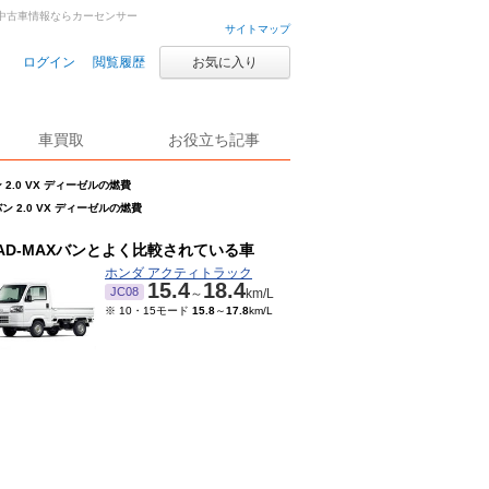
古車・中古車情報ならカーセンサー
サイトマップ
ログイン
閲覧履歴
お気に入り
車買取
お役立ち記事
ン 2.0 VX ディーゼルの燃費
バン 2.0 VX ディーゼルの燃費
AD-MAXバンとよく比較されている車
ホンダ アクティトラック
15.4
18.4
JC08
～
km/L
※ 10・15モード
15.8
～
17.8
km/L