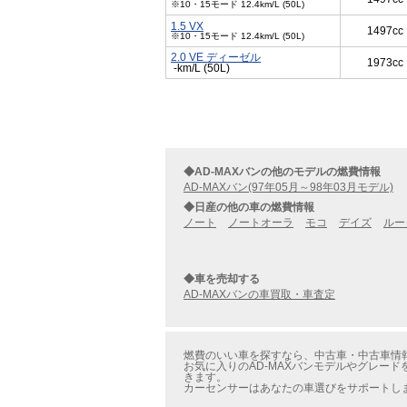
※10・15モード 12.4km/L (50L)
1.5 VX
1497cc
※10・15モード 12.4km/L (50L)
2.0 VE ディーゼル
1973cc
-km/L (50L)
◆AD-MAXバンの他のモデルの燃費情報
AD-MAXバン(97年05月～98年03月モデル)
◆日産の他の車の燃費情報
ノート
ノートオーラ
モコ
デイズ
ルー
◆車を売却する
AD-MAXバンの車買取・車査定
燃費のいい車を探すなら、中古車・中古車情報のカ
お気に入りのAD-MAXバンモデルやグレード
きます。
カーセンサーはあなたの車選びをサポートし