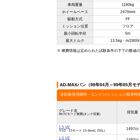
車両重量
1180kg
ホイールベース
2470mm
駆動方式
FF
ミッション位置
フロア
最小回転半径
5m
最大トルク
13.5kg・m/2800
※ 燃費情報は定められた試験条件の下での数値
AD-MAXバン（98年04月～99年05
排気量/使用燃料・エンジン/ミッション/新車時
グレード名
排気量
WLTCモード燃費(タンク容量)
1.5 VE
1497cc
※10・15モード 15.4km/L (50L)
1.5 VE
1497cc