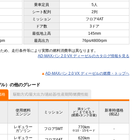
乗車定員
5人
シート配列
2列
ミッション
フロア4AT
ドア数
3ドア
最低地上高
145mm
rpm
最高出力
76ps/4800rpm
のため、走行条件等により実際の燃料消費率は異なります。
AD-MAXバン 2.0 VX ディーゼルのカタログ情報を見る
AD-MAXバン 2.0 VX ディーゼルの燃費・トップヘ
月モデル）の他のグレード
価格
駆動方式/最大出力/過給器/生産期間/燃費性能
満タンで
使用燃料
新車時価格
ミッション
どこまで走る？
エンジン
(税込)
(燃費xタンク容量)
レギュラー
770km
フロア5MT
-
ガソリン
※10・15モード
レギュラー
620km
フロア4AT
-