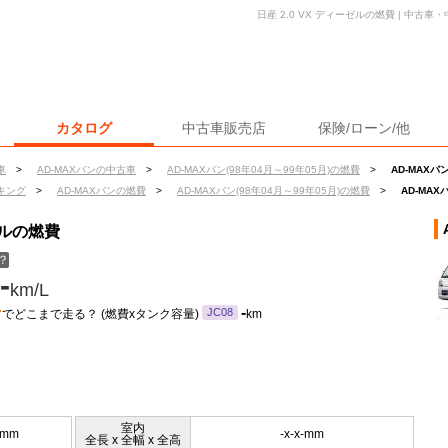
日産 2.0 VX ディーゼルの燃費 | 中
カタログ
中古車販売店
保険/ローン/他
車
>
AD-MAXバンの中古車
>
AD-MAXバン(98年04月～99年05月)の燃費
>
AD-MAXバ
キング
>
AD-MAXバンの燃費
>
AD-MAXバン(98年04月～99年05月)の燃費
>
AD-MAX
ーゼルの燃費
？
-
km/L
ン
-
JC08
でどこまで走る？ (燃費xタンク容量)
km
室内
0mm
-x-x-mm
全長 x 全幅 x 全高