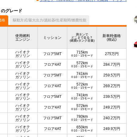
）のグレード
価格
駆動方式/最大出力/過給器/生産期間/燃費性能
満タンで
使用燃料
新車時価格
ミッション
どこまで走る？
エンジン
(税込)
(燃費xタンク容量)
ハイオク
715km
フロア5MT
275
万円
ガソリン
※10・15モード
ハイオク
572km
フロア4AT
284.7
万円
ガソリン
※10・15モード
ハイオク
741km
フロア5MT
259.5
万円
ガソリン
※10・15モード
ハイオク
572km
フロア4AT
269.2
万円
ガソリン
※10・15モード
ハイオク
741km
フロア5MT
239.5
万円
ガソリン
※10・15モード
ハイオク
572km
フロア4AT
249.2
万円
ガソリン
※10・15モード
ハイオク
780km
フロア5MT
240.2
万円
ガソリン
※10・15モード
ハイオク
650km
フロア4AT
249.9
万円
ガソリン
※10・15モード