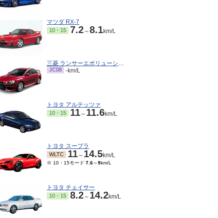
マツダ RX-7
7.2
8.1
10・15
～
km/L
三菱 ランサーエボリューション
JC08
-km/L
トヨタ アルテッツァ
11
11.6
10・15
～
km/L
トヨタ スープラ
11
14.5
WLTC
～
km/L
※ 10・15モード
7.6
～
9
km/L
トヨタ チェイサー
8.2
14.2
10・15
～
km/L