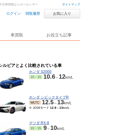
車・中古車情報ならカーセンサー
サイトマップ
ログイン
閲覧履歴
お気に入り
車買取
お役立ち記事
シルビアとよく比較されている車
ホンダ S2000
10.6
12
10・15
～
km/L
ホンダ シビックタイプR
12.5
13
WLTC
～
km/L
※ JC08モード
12.8
～
13
km/L
マツダ RX-8
9
10
10・15
～
km/L