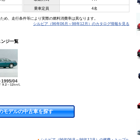
乗車定員
4名
のため、走行条件等により実際の燃料消費率は異なります。
シルビア（96年06月～98年12月）のカタログ情報を見る
ェンジ一覧
～1995/04
ド
9.2
～
12
km/L
のモデルの中古車を探す
シルビア（96年06月～98年12月）の燃費・トップヘ