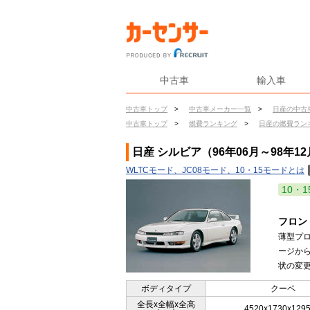
中古車
輸入車
中古車トップ
>
中古車メーカー一覧
>
日産の中古
中古車トップ
>
燃費ランキング
>
日産の燃費ラン
日産 シルビア（96年06月～98年1
WLTCモード、JC08モード、10・15モードとは
10・1
フロン
薄型プ
ージか
状の変更
ボディタイプ
クーペ
全長x全幅x全高
4520x1730x129