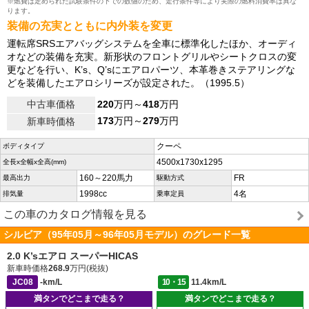
※燃費は定められた試験条件の下での数値のため、走行条件等により実際の燃料消費率は異な
ります。
装備の充実とともに内外装を変更
運転席SRSエアバッグシステムを全車に標準化したほか、オーディ
オなどの装備を充実。新形状のフロントグリルやシートクロスの変
更などを行い、K’s、Q’sにエアロパーツ、本革巻きステアリングな
どを装備したエアロシリーズが設定された。（1995.5）
中古車価格
220
万円～
418
万円
173
万円～
279
万円
新車時価格
クーペ
ボディタイプ
4500x1730x1295
全長x全幅x全高(mm)
160～220馬力
FR
最高出力
駆動方式
1998cc
4名
排気量
乗車定員
この車のカタログ情報を見る
シルビア（95年05月～96年05月モデル）のグレード一覧
2.0 K’sエアロ スーパーHICAS
新車時価格
268.9
万円(税抜)
JC08
-km/L
10・15
11.4km/L
満タンでどこまで走る？
満タンでどこまで走る？