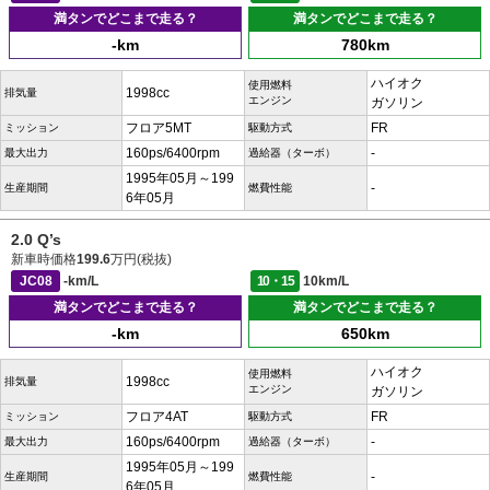
満タンでどこまで走る？
満タンでどこまで走る？
-km
780km
ハイオク
使用燃料
1998cc
排気量
エンジン
ガソリン
フロア5MT
FR
ミッション
駆動方式
160ps/6400rpm
-
最大出力
過給器（ターボ）
1995年05月～199
-
生産期間
燃費性能
6年05月
2.0 Q’s
新車時価格
199.6
万円(税抜)
JC08
-km/L
10・15
10km/L
満タンでどこまで走る？
満タンでどこまで走る？
-km
650km
ハイオク
使用燃料
1998cc
排気量
エンジン
ガソリン
フロア4AT
FR
ミッション
駆動方式
160ps/6400rpm
-
最大出力
過給器（ターボ）
1995年05月～199
-
生産期間
燃費性能
6年05月