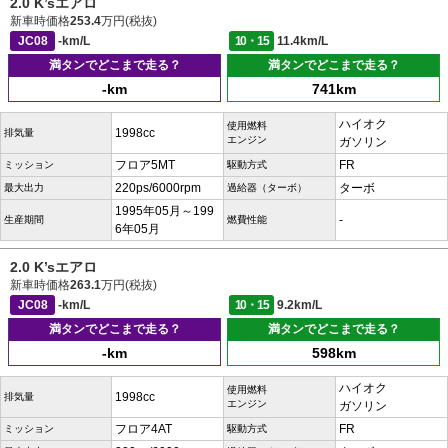
2.0 K’sエアロ
新車時価格
253.4
万円(税抜)
JC08
-km/L
10・15
11.4km/L
満タンでどこまで走る？
満タンでどこまで走る？
-km
741km
ハイオク
使用燃料
1998cc
排気量
エンジン
ガソリン
フロア5MT
FR
ミッション
駆動方式
220ps/6000rpm
ターボ
最大出力
過給器（ターボ）
1995年05月～199
-
生産期間
燃費性能
6年05月
2.0 K’sエアロ
新車時価格
263.1
万円(税抜)
JC08
-km/L
10・15
9.2km/L
満タンでどこまで走る？
満タンでどこまで走る？
-km
598km
ハイオク
使用燃料
1998cc
排気量
エンジン
ガソリン
フロア4AT
FR
ミッション
駆動方式