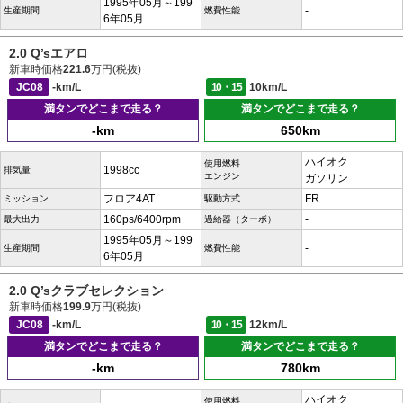
1995年05月～199
-
生産期間
燃費性能
6年05月
2.0 Q’sエアロ
新車時価格
221.6
万円(税抜)
JC08
-km/L
10・15
10km/L
満タンでどこまで走る？
満タンでどこまで走る？
-km
650km
ハイオク
使用燃料
1998cc
排気量
エンジン
ガソリン
フロア4AT
FR
ミッション
駆動方式
160ps/6400rpm
-
最大出力
過給器（ターボ）
1995年05月～199
-
生産期間
燃費性能
6年05月
2.0 Q’sクラブセレクション
新車時価格
199.9
万円(税抜)
JC08
-km/L
10・15
12km/L
満タンでどこまで走る？
満タンでどこまで走る？
-km
780km
ハイオク
使用燃料