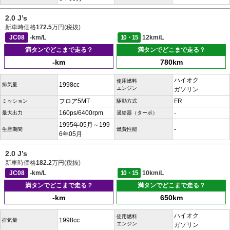
2.0 J’s
新車時価格
172.5
万円(税抜)
JC08
-km/L
10・15
12km/L
満タンでどこまで走る？
満タンでどこまで走る？
-km
780km
ハイオク
使用燃料
1998cc
排気量
エンジン
ガソリン
フロア5MT
FR
ミッション
駆動方式
160ps/6400rpm
-
最大出力
過給器（ターボ）
1995年05月～199
-
生産期間
燃費性能
6年05月
2.0 J’s
新車時価格
182.2
万円(税抜)
JC08
-km/L
10・15
10km/L
満タンでどこまで走る？
満タンでどこまで走る？
-km
650km
ハイオク
使用燃料
1998cc
排気量
エンジン
ガソリン