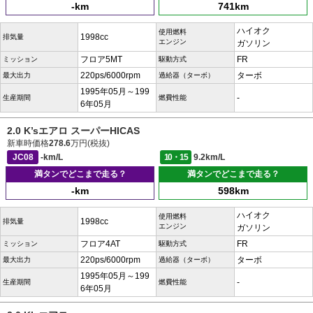
-km
741km
ハイオク
使用燃料
1998cc
排気量
エンジン
ガソリン
フロア5MT
FR
ミッション
駆動方式
220ps/6000rpm
ターボ
最大出力
過給器（ターボ）
1995年05月～199
-
生産期間
燃費性能
6年05月
2.0 K’sエアロ スーパーHICAS
新車時価格
278.6
万円(税抜)
JC08
-km/L
10・15
9.2km/L
満タンでどこまで走る？
満タンでどこまで走る？
-km
598km
ハイオク
使用燃料
1998cc
排気量
エンジン
ガソリン
フロア4AT
FR
ミッション
駆動方式
220ps/6000rpm
ターボ
最大出力
過給器（ターボ）
1995年05月～199
-
生産期間
燃費性能
6年05月