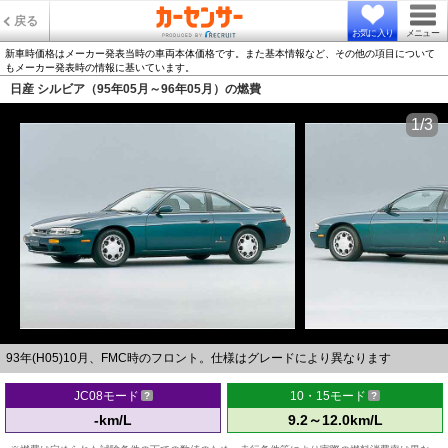
戻る
お気に入り
メニュー
新車時価格はメーカー発表当時の車両本体価格です。また基本情報など、その他の項目について
もメーカー発表時の情報に基いています。
日産 シルビア（95年05月～96年05月）の燃費
1/3
93年(H05)10月、FMC時のフロント。仕様はグレードにより異なります
JC08モード
10・15モード
-km/L
9.2～12.0km/L