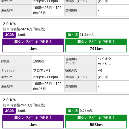
220ps/6000rpm
ターボ
最大出力
過給器（ターボ）
1995年05月～199
-
生産期間
燃費性能
6年05月
2.0 K’s
新車時価格
242.6
万円(税抜)
JC08
-km/L
10・15
11.4km/L
満タンでどこまで走る？
満タンでどこまで走る？
-km
741km
ハイオク
使用燃料
1998cc
排気量
エンジン
ガソリン
フロア5MT
FR
ミッション
駆動方式
220ps/6000rpm
ターボ
最大出力
過給器（ターボ）
1995年05月～199
-
生産期間
燃費性能
6年05月
2.0 K’s
新車時価格
252.3
万円(税抜)
JC08
-km/L
10・15
9.2km/L
満タンでどこまで走る？
満タンでどこまで走る？
-km
598km