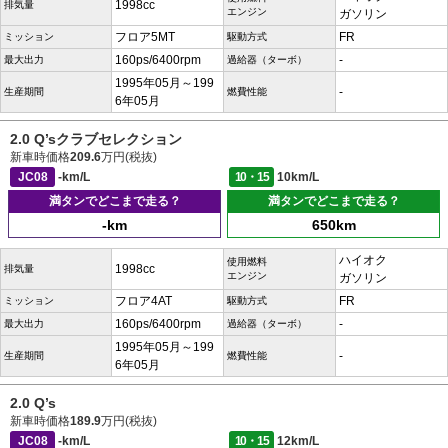
1998cc
排気量
エンジン
ガソリン
フロア5MT
FR
ミッション
駆動方式
160ps/6400rpm
-
最大出力
過給器（ターボ）
1995年05月～199
-
生産期間
燃費性能
6年05月
2.0 Q’sクラブセレクション
新車時価格
209.6
万円(税抜)
JC08
-km/L
10・15
10km/L
満タンでどこまで走る？
満タンでどこまで走る？
-km
650km
ハイオク
使用燃料
1998cc
排気量
エンジン
ガソリン
フロア4AT
FR
ミッション
駆動方式
160ps/6400rpm
-
最大出力
過給器（ターボ）
1995年05月～199
-
生産期間
燃費性能
6年05月
2.0 Q’s
新車時価格
189.9
万円(税抜)
JC08
-km/L
10・15
12km/L