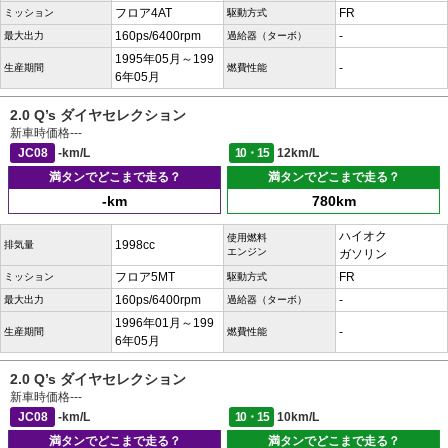
フロア4AT
FR
ミッション
駆動方式
160ps/6400rpm
-
最大出力
過給器（ターボ）
1995年05月～199
-
生産期間
燃費性能
6年05月
2.0 Q’s ダイヤセレクション
新車時価格
---
JC08
-km/L
10・15
12km/L
満タンでどこまで走る？
満タンでどこまで走る？
-km
780km
ハイオク
使用燃料
1998cc
排気量
エンジン
ガソリン
フロア5MT
FR
ミッション
駆動方式
160ps/6400rpm
-
最大出力
過給器（ターボ）
1996年01月～199
-
生産期間
燃費性能
6年05月
2.0 Q’s ダイヤセレクション
新車時価格
---
JC08
-km/L
10・15
10km/L
満タンでどこまで走る？
満タンでどこまで走る？