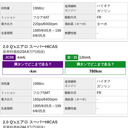
ハイオク
使用燃料
1998cc
排気量
エンジン
ガソリン
フロア4AT
FR
ミッション
駆動方式
220ps/6000rpm
ターボ
最大出力
過給器（ターボ）
1995年05月～199
-
生産期間
燃費性能
6年05月
2.0 Q’sエアロ スーパーHICAS
新車時価格
234.6
万円(税抜)
JC08
-km/L
10・15
12km/L
満タンでどこまで走る？
満タンでどこまで走る？
-km
780km
ハイオク
使用燃料
1998cc
排気量
エンジン
ガソリン
フロア5MT
FR
ミッション
駆動方式
160ps/6400rpm
-
最大出力
過給器（ターボ）
1995年05月～199
-
生産期間
燃費性能
6年05月
2.0 Q’sエアロ スーパーHICAS
新車時価格
244.3
万円(税抜)