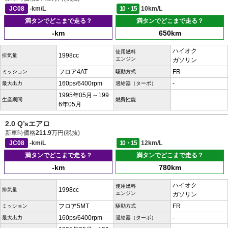
JC08
-km/L
10・15
10km/L
満タンでどこまで走る？
満タンでどこまで走る？
-km
650km
ハイオク
使用燃料
1998cc
排気量
エンジン
ガソリン
フロア4AT
FR
ミッション
駆動方式
160ps/6400rpm
-
最大出力
過給器（ターボ）
1995年05月～199
-
生産期間
燃費性能
6年05月
2.0 Q’sエアロ
新車時価格
211.9
万円(税抜)
JC08
-km/L
10・15
12km/L
満タンでどこまで走る？
満タンでどこまで走る？
-km
780km
ハイオク
使用燃料
1998cc
排気量
エンジン
ガソリン
フロア5MT
FR
ミッション
駆動方式
160ps/6400rpm
-
最大出力
過給器（ターボ）