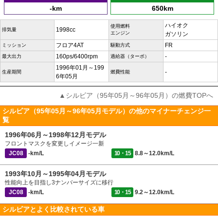
-km
650km
ハイオク
使用燃料
1998cc
排気量
エンジン
ガソリン
フロア4AT
FR
ミッション
駆動方式
160ps/6400rpm
-
最大出力
過給器（ターボ）
1996年01月～199
-
生産期間
燃費性能
6年05月
▲シルビア（95年05月～96年05月）の燃費TOPへ
シルビア（95年05月～96年05月モデル）の他のマイナーチェンジ一
覧
1996年06月～1998年12月モデル
フロントマスクを変更しイメージ一新
JC08
-km/L
10・15
8.8～12.0km/L
1993年10月～1995年04月モデル
性能向上を目指し3ナンバーサイズに移行
JC08
-km/L
10・15
9.2～12.0km/L
シルビアとよく比較されている車