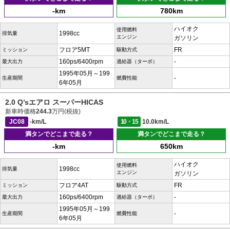
-km
780km
ハイオク
使用燃料
1998cc
排気量
エンジン
ガソリン
フロア5MT
FR
ミッション
駆動方式
160ps/6400rpm
-
最大出力
過給器（ターボ）
1995年05月～199
-
生産期間
燃費性能
6年05月
2.0 Q’sエアロ スーパーHICAS
新車時価格
244.3
万円(税抜)
JC08
-km/L
10・15
10.0km/L
満タンでどこまで走る？
満タンでどこまで走る？
-km
650km
ハイオク
使用燃料
1998cc
排気量
エンジン
ガソリン
フロア4AT
FR
ミッション
駆動方式
160ps/6400rpm
-
最大出力
過給器（ターボ）
1995年05月～199
-
生産期間
燃費性能
6年05月