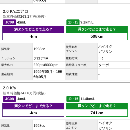
6年05月
2.0 K’sエアロ
新車時価格
263.1
万円(税抜)
JC08
-km/L
10・15
9.2km/L
満タンでどこまで走る？
満タンでどこまで走る？
-km
598km
ハイオク
使用燃料
1998cc
排気量
エンジン
ガソリン
フロア4AT
FR
ミッション
駆動方式
220ps/6000rpm
ターボ
最大出力
過給器（ターボ）
1995年05月～199
-
生産期間
燃費性能
6年05月
2.0 K’s
新車時価格
242.6
万円(税抜)
JC08
-km/L
10・15
11.4km/L
満タンでどこまで走る？
満タンでどこまで走る？
-km
741km
ハイオク
使用燃料
1998cc
排気量
エンジン
ガソリン