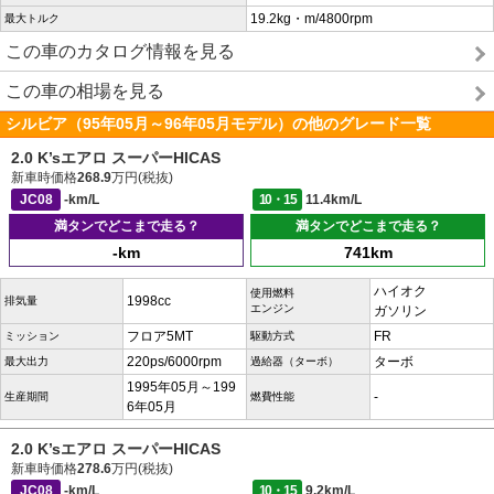
19.2kg・m/4800rpm
最大トルク
この車のカタログ情報を見る
この車の相場を見る
シルビア（95年05月～96年05月モデル）の他のグレード一覧
2.0 K’sエアロ スーパーHICAS
新車時価格
268.9
万円(税抜)
JC08
-km/L
10・15
11.4km/L
満タンでどこまで走る？
満タンでどこまで走る？
-km
741km
ハイオク
使用燃料
1998cc
排気量
エンジン
ガソリン
フロア5MT
FR
ミッション
駆動方式
220ps/6000rpm
ターボ
最大出力
過給器（ターボ）
1995年05月～199
-
生産期間
燃費性能
6年05月
2.0 K’sエアロ スーパーHICAS
新車時価格
278.6
万円(税抜)
JC08
-km/L
10・15
9.2km/L