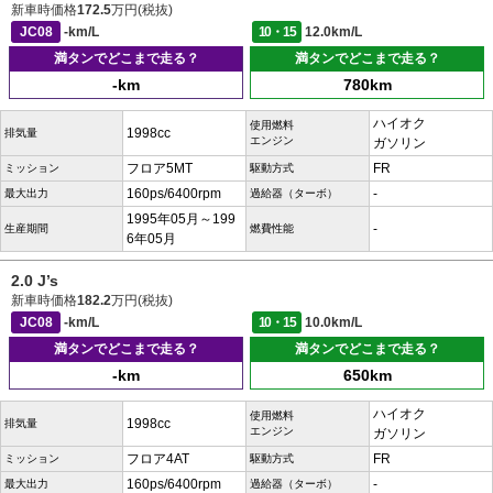
新車時価格
172.5
万円(税抜)
JC08
-km/L
10・15
12.0km/L
満タンでどこまで走る？
満タンでどこまで走る？
-km
780km
ハイオク
使用燃料
1998cc
排気量
エンジン
ガソリン
フロア5MT
FR
ミッション
駆動方式
160ps/6400rpm
-
最大出力
過給器（ターボ）
1995年05月～199
-
生産期間
燃費性能
6年05月
2.0 J’s
新車時価格
182.2
万円(税抜)
JC08
-km/L
10・15
10.0km/L
満タンでどこまで走る？
満タンでどこまで走る？
-km
650km
ハイオク
使用燃料
1998cc
排気量
エンジン
ガソリン
フロア4AT
FR
ミッション
駆動方式
160ps/6400rpm
-
最大出力
過給器（ターボ）