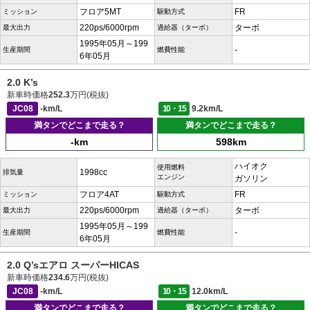
フロア5MT
FR
ミッション
駆動方式
220ps/6000rpm
ターボ
最大出力
過給器（ターボ）
1995年05月～199
-
生産期間
燃費性能
6年05月
2.0 K’s
新車時価格
252.3
万円(税抜)
JC08
-km/L
10・15
9.2km/L
満タンでどこまで走る？
満タンでどこまで走る？
-km
598km
ハイオク
使用燃料
1998cc
排気量
エンジン
ガソリン
フロア4AT
FR
ミッション
駆動方式
220ps/6000rpm
ターボ
最大出力
過給器（ターボ）
1995年05月～199
-
生産期間
燃費性能
6年05月
2.0 Q’sエアロ スーパーHICAS
新車時価格
234.6
万円(税抜)
JC08
-km/L
10・15
12.0km/L
満タンでどこまで走る？
満タンでどこまで走る？