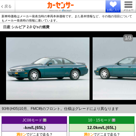
戻る
お気に入り
メニュー
新車時価格はメーカー発表当時の車両本体価格です。また基本情報など、その他の項目について
もメーカー発表時の情報に基いています。
日産 シルビア 2.0 Q’sの燃費
1/3
93年(H05)10月、FMC時のフロント。仕様はグレードにより異なります
JC08モード
10・15モード
-km/L(65L)
12.0km/L(65L)
満タン
でどこまで走る？
満タン
でどこまで走る？