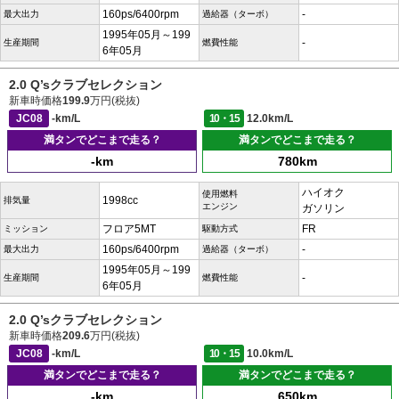
160ps/6400rpm
-
最大出力
過給器（ターボ）
1995年05月～199
-
生産期間
燃費性能
6年05月
2.0 Q’sクラブセレクション
新車時価格
199.9
万円(税抜)
JC08
-km/L
10・15
12.0km/L
満タンでどこまで走る？
満タンでどこまで走る？
-km
780km
ハイオク
使用燃料
1998cc
排気量
エンジン
ガソリン
フロア5MT
FR
ミッション
駆動方式
160ps/6400rpm
-
最大出力
過給器（ターボ）
1995年05月～199
-
生産期間
燃費性能
6年05月
2.0 Q’sクラブセレクション
新車時価格
209.6
万円(税抜)
JC08
-km/L
10・15
10.0km/L
満タンでどこまで走る？
満タンでどこまで走る？
-km
650km