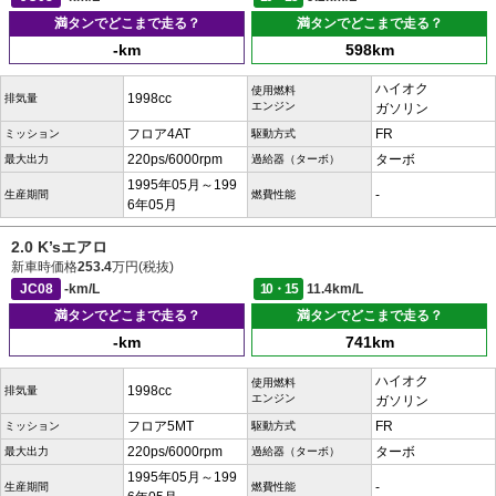
満タンでどこまで走る？
満タンでどこまで走る？
-km
598km
ハイオク
使用燃料
1998cc
排気量
エンジン
ガソリン
フロア4AT
FR
ミッション
駆動方式
220ps/6000rpm
ターボ
最大出力
過給器（ターボ）
1995年05月～199
-
生産期間
燃費性能
6年05月
2.0 K’sエアロ
新車時価格
253.4
万円(税抜)
JC08
-km/L
10・15
11.4km/L
満タンでどこまで走る？
満タンでどこまで走る？
-km
741km
ハイオク
使用燃料
1998cc
排気量
エンジン
ガソリン
フロア5MT
FR
ミッション
駆動方式
220ps/6000rpm
ターボ
最大出力
過給器（ターボ）
1995年05月～199
-
生産期間
燃費性能