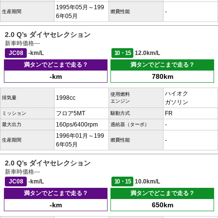
1995年05月～199
-
生産期間
燃費性能
6年05月
2.0 Q’s ダイヤセレクション
新車時価格
---
JC08
-km/L
10・15
12.0km/L
満タンでどこまで走る？
満タンでどこまで走る？
-km
780km
ハイオク
使用燃料
1998cc
排気量
エンジン
ガソリン
フロア5MT
FR
ミッション
駆動方式
160ps/6400rpm
-
最大出力
過給器（ターボ）
1996年01月～199
-
生産期間
燃費性能
6年05月
2.0 Q’s ダイヤセレクション
新車時価格
---
JC08
-km/L
10・15
10.0km/L
満タンでどこまで走る？
満タンでどこまで走る？
-km
650km