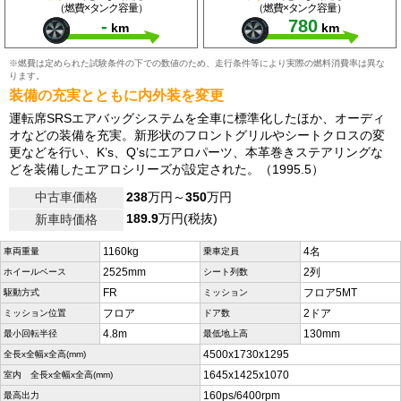
（燃費×タンク容量）
（燃費×タンク容量）
-
780
km
km
※燃費は定められた試験条件の下での数値のため、走行条件等により実際の燃料消費率は異な
ります。
装備の充実とともに内外装を変更
運転席SRSエアバッグシステムを全車に標準化したほか、オーディ
オなどの装備を充実。新形状のフロントグリルやシートクロスの変
更などを行い、K’s、Q’sにエアロパーツ、本革巻きステアリングな
どを装備したエアロシリーズが設定された。（1995.5）
中古車価格
238
万円～
350
万円
189.9
万円(税抜)
新車時価格
1160kg
4名
車両重量
乗車定員
2525mm
2列
ホイールベース
シート列数
FR
フロア5MT
駆動方式
ミッション
フロア
2ドア
ミッション位置
ドア数
4.8m
130mm
最小回転半径
最低地上高
4500x1730x1295
全長x全幅x全高(mm)
1645x1425x1070
室内 全長x全幅x全高(mm)
160ps/6400rpm
最高出力