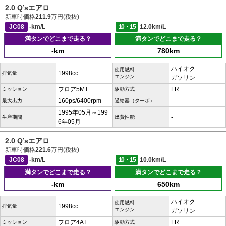
2.0 Q’sエアロ
新車時価格
211.9
万円(税抜)
JC08
-km/L
10・15
12.0km/L
満タンでどこまで走る？
満タンでどこまで走る？
-km
780km
ハイオク
使用燃料
1998cc
排気量
エンジン
ガソリン
フロア5MT
FR
ミッション
駆動方式
160ps/6400rpm
-
最大出力
過給器（ターボ）
1995年05月～199
-
生産期間
燃費性能
6年05月
2.0 Q’sエアロ
新車時価格
221.6
万円(税抜)
JC08
-km/L
10・15
10.0km/L
満タンでどこまで走る？
満タンでどこまで走る？
-km
650km
ハイオク
使用燃料
1998cc
排気量
エンジン
ガソリン
フロア4AT
FR
ミッション
駆動方式