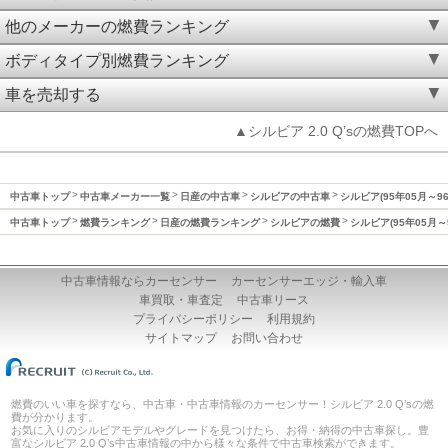
他のメーカーの燃費ランキング
ボディタイプ別燃費ランキング
車を売却する
▲シルビア 2.0 Q’sの燃費TOPへ
中古車トップ
中古車メーカー一覧
日産の中古車
シルビアの中古車
シルビア(95年05月～9
中古車トップ
燃費ランキング
日産の燃費ランキング
シルビアの燃費
シルビア(95年05月～
中古車情報ならカーセンサー
カーセンサーエッジ・輸入車
車買取・車査定
中古車リース
プライバシーポリシー
利用規約
サイトマップ
お問い合わせ
燃費のいい車を探すなら、中古車・中古車情報のカーセンサー！シルビア 2.0 Q’sの燃
費が分かります。
お気に入りのシルビアモデルやグレードを見つけたら、お得・納得の中古車探し。豊
富なシルビア 2.0 Q’s中古車情報の中から様々な条件で中古車検索ができます。