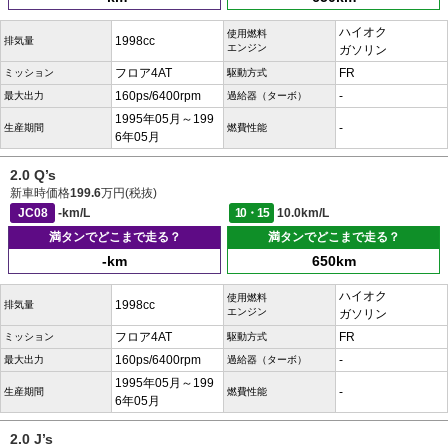
ハイオク
使用燃料
1998cc
排気量
エンジン
ガソリン
フロア4AT
FR
ミッション
駆動方式
160ps/6400rpm
-
最大出力
過給器（ターボ）
1995年05月～199
-
生産期間
燃費性能
6年05月
2.0 Q’s
新車時価格
199.6
万円(税抜)
JC08
-km/L
10・15
10.0km/L
満タンでどこまで走る？
満タンでどこまで走る？
-km
650km
ハイオク
使用燃料
1998cc
排気量
エンジン
ガソリン
フロア4AT
FR
ミッション
駆動方式
160ps/6400rpm
-
最大出力
過給器（ターボ）
1995年05月～199
-
生産期間
燃費性能
6年05月
2.0 J’s