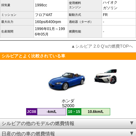
ハイオク
使用燃料
1998cc
排気量
エンジン
ガソリン
フロア4AT
FR
ミッション
駆動方式
160ps/6400rpm
-
最大出力
過給器（ターボ）
1996年01月～199
-
生産期間
燃費性能
6年05月
▲シルビア 2.0 Q’sの燃費TOPへ
シルビアとよく比較されている車
ホンダ
S2000
JC08
-km/L
10・15
10.6km/L
シルビアの他のモデルの燃費情報
日産の他の車の燃費情報