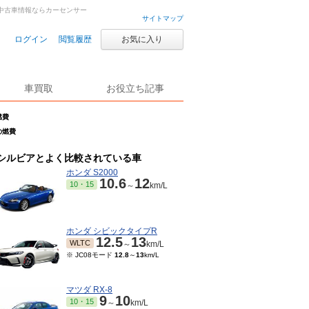
古車・中古車情報ならカーセンサー
サイトマップ
ログイン
閲覧履歴
お気に入り
車買取
お役立ち記事
燃費
sの燃費
シルビアとよく比較されている車
ホンダ S2000
10.6
12
10・15
～
km/L
ホンダ シビックタイプR
12.5
13
WLTC
～
km/L
※ JC08モード
12.8
～
13
km/L
マツダ RX-8
9
10
10・15
～
km/L