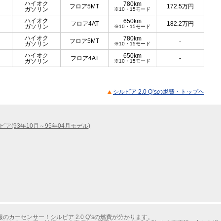
ハイオク
780km
フロア5MT
172.5
万円
ガソリン
※10・15モード
ハイオク
650km
フロア4AT
182.2
万円
ガソリン
※10・15モード
ハイオク
780km
フロア5MT
-
ガソリン
※10・15モード
ハイオク
650km
フロア4AT
-
ガソリン
※10・15モード
シルビア 2.0 Q’sの燃費・トップヘ
ビア(93年10月～95年04月モデル)
カーセンサー！シルビア 2.0 Q’sの燃費が分かります。