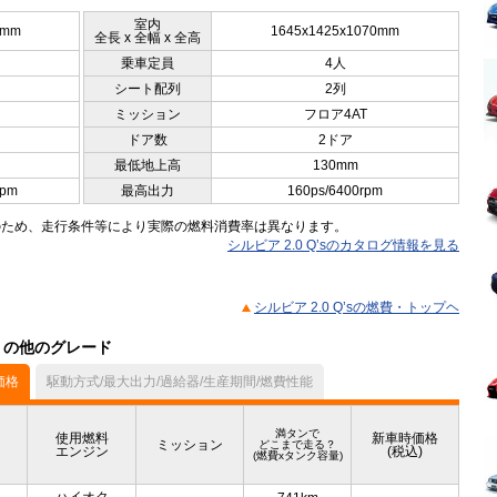
室内
5mm
1645x1425x1070mm
全長 x 全幅 x 全高
乗車定員
4人
シート配列
2列
ミッション
フロア4AT
ドア数
2ドア
最低地上高
130mm
rpm
最高出力
160ps/6400rpm
のため、走行条件等により実際の燃料消費率は異なります。
シルビア 2.0 Q’sのカタログ情報を見る
シルビア 2.0 Q’sの燃費・トップヘ
ル）の他のグレード
価格
駆動方式/最大出力/過給器/生産期間/燃費性能
満タンで
使用燃料
新車時価格
ミッション
どこまで走る？
エンジン
(税込)
(燃費xタンク容量)