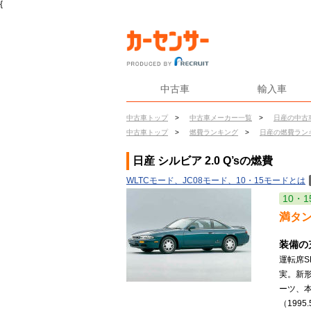
{
中古車
輸入車
中古車トップ
>
中古車メーカー一覧
>
日産の中古
中古車トップ
>
燃費ランキング
>
日産の燃費ラン
日産 シルビア 2.0 Q’sの燃費
WLTCモード、JC08モード、10・15モードとは
10・1
満タ
装備の
運転席
実。新形
ーツ、
（1995