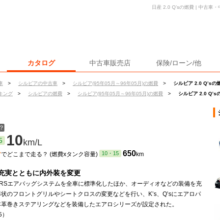
日産 2.0 Q’sの燃費 | 中
カタログ
中古車販売店
保険/ローン/他
車
>
シルビアの中古車
>
シルビア(95年05月～96年05月)の燃費
>
シルビア 2.0 Q’sの
キング
>
シルビアの燃費
>
シルビア(95年05月～96年05月)の燃費
>
シルビア 2.0 Q’
？
10
5
km/L
ン
650
10・15
でどこまで走る？ (燃費xタンク容量)
km
充実とともに内外装を変更
SRSエアバッグシステムを全車に標準化したほか、オーディオなどの装備を充
状のフロントグリルやシートクロスの変更などを行い、K’s、Q’sにエアロパ
本革巻きステアリングなどを装備したエアロシリーズが設定された。
.5）