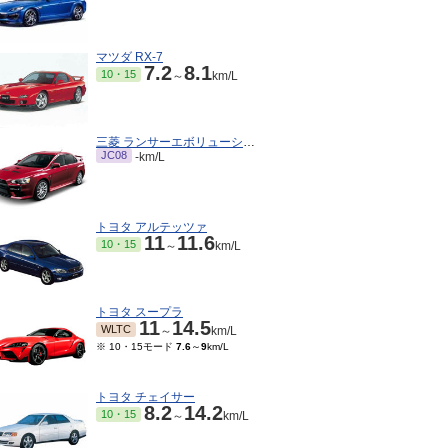
マツダ RX-7
7.2
8.1
10・15
～
km/L
三菱 ランサーエボリューション
JC08
-km/L
トヨタ アルテッツァ
11
11.6
10・15
～
km/L
トヨタ スープラ
11
14.5
WLTC
～
km/L
※ 10・15モード
7.6
～
9
km/L
トヨタ チェイサー
8.2
14.2
10・15
～
km/L