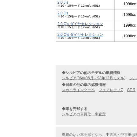
2.0 J’s
1998cc
※10・15モード 12km/L (65L)
2.0 J’s
1998cc
※10・15モード 10km/L (65L)
2.0 Q’s ダイヤセレクション
1998cc
※10・15モード 12km/L (65L)
2.0 Q’s ダイヤセレクション
1998cc
※10・15モード 10km/L (65L)
◆シルビアの他のモデルの燃費情報
シルビア(96年06月～98年12月モデル)
シル
◆日産の他の車の燃費情報
スカイラインクーペ
フェアレディZ
GT-R
◆車を売却する
シルビアの車買取・車査定
燃費のいい車を探すなら、中古車・中古車情報の