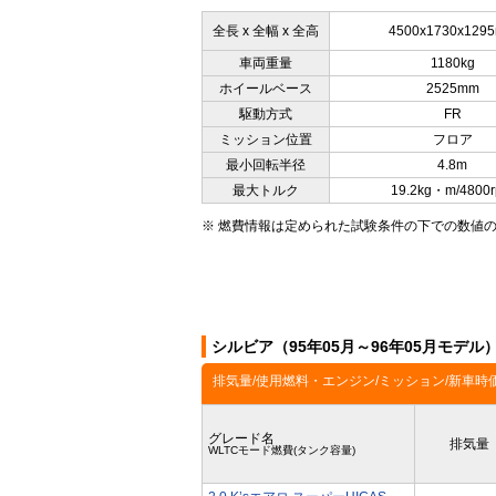
全長 x 全幅 x 全高
4500x1730x129
車両重量
1180kg
ホイールベース
2525mm
駆動方式
FR
ミッション位置
フロア
最小回転半径
4.8m
最大トルク
19.2kg・m/4800
※ 燃費情報は定められた試験条件の下での数値
シルビア（95年05月～96年05月モデ
排気量/使用燃料・エンジン/ミッション/新車時
グレード名
排気量
WLTCモード燃費(タンク容量)