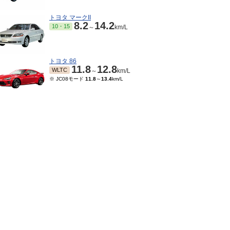
トヨタ マークII
8.2
14.2
10・15
～
km/L
トヨタ 86
11.8
12.8
WLTC
～
km/L
※ JC08モード
11.8
～
13.4
km/L