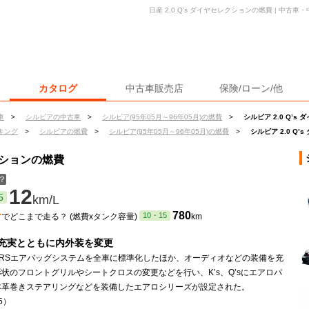
日産 2.0 Q’s ダイヤセレクションの燃費 | 中
カタログ
中古車販売店
保険/ローン/他
車
>
シルビアの中古車
>
シルビア(95年05月～96年05月)の燃費
>
シルビア 2.0 Q’
キング
>
シルビアの燃費
>
シルビア(95年05月～96年05月)の燃費
>
シルビア 2.0 Q
レクションの燃費
？
12
5
km/L
ン
780
10・15
でどこまで走る？ (燃費xタンク容量)
km
充実とともに内外装を変更
SRSエアバッグシステムを全車に標準化したほか、オーディオなどの装備を充
状のフロントグリルやシートクロスの変更などを行い、K’s、Q’sにエアロパ
本革巻きステアリングなどを装備したエアロシリーズが設定された。
.5）