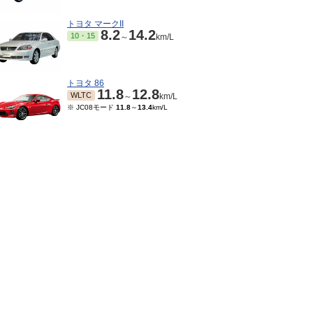
トヨタ マークII
8.2
14.2
10・15
～
km/L
トヨタ 86
11.8
12.8
WLTC
～
km/L
※ JC08モード
11.8
～
13.4
km/L