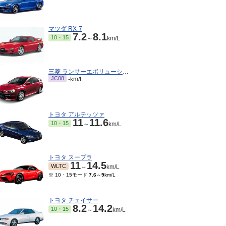
マツダ RX-7
7.2
8.1
10・15
～
km/L
三菱 ランサーエボリューション
JC08
-km/L
トヨタ アルテッツァ
11
11.6
10・15
～
km/L
トヨタ スープラ
11
14.5
WLTC
～
km/L
※ 10・15モード
7.6
～
9
km/L
トヨタ チェイサー
8.2
14.2
10・15
～
km/L