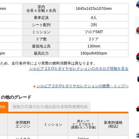
室内
5mm
1645x1425x1070mm
全長 x 全幅 x 全高
乗車定員
4人
シート配列
2列
ミッション
フロア5MT
ドア数
2ドア
最低地上高
130mm
rpm
最高出力
160ps/6400rpm
のため、走行条件等により実際の燃料消費率は異なります。
シルビア 2.0 Q’s ダイヤセレクションのカタログ情報を見る
シルビア 2.0 Q’s ダイヤセレクションの燃費・トップヘ
ル）の他のグレード
価格
駆動方式/最大出力/過給器/生産期間/燃費性能
満タンで
使用燃料
新車時価格
ミッション
どこまで走る？
エンジン
(税込)
(燃費xタンク容量)