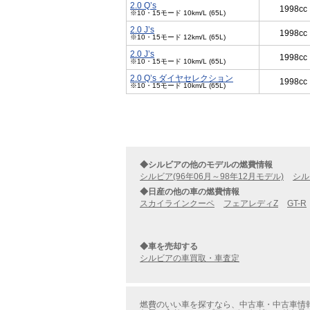
2.0 Q’s
1998cc
※10・15モード 10km/L (65L)
2.0 J’s
1998cc
※10・15モード 12km/L (65L)
2.0 J’s
1998cc
※10・15モード 10km/L (65L)
2.0 Q’s ダイヤセレクション
1998cc
※10・15モード 10km/L (65L)
◆シルビアの他のモデルの燃費情報
シルビア(96年06月～98年12月モデル)
シル
◆日産の他の車の燃費情報
スカイラインクーペ
フェアレディZ
GT-R
◆車を売却する
シルビアの車買取・車査定
燃費のいい車を探すなら、中古車・中古車情報の