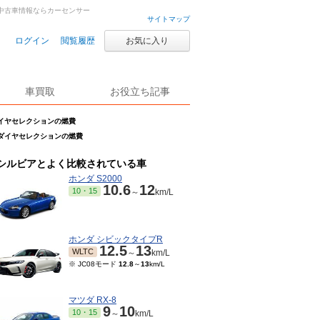
古車・中古車情報ならカーセンサー
サイトマップ
ログイン
閲覧履歴
お気に入り
車買取
お役立ち記事
s ダイヤセレクションの燃費
’s ダイヤセレクションの燃費
シルビアとよく比較されている車
ホンダ S2000
10.6
12
10・15
～
km/L
ホンダ シビックタイプR
12.5
13
WLTC
～
km/L
※ JC08モード
12.8
～
13
km/L
マツダ RX-8
9
10
10・15
～
km/L