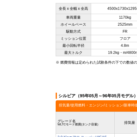
全長 x 全幅 x 全高
4500x1730x129
車両重量
1170kg
ホイールベース
2525mm
駆動方式
FR
ミッション位置
フロア
最小回転半径
4.8m
最大トルク
19.2kg・m/4800
※ 燃費情報は定められた試験条件の下での数値
シルビア（95年05月～96年05月モデ
排気量/使用燃料・エンジン/ミッション/新車時
グレード名
排気量
WLTCモード燃費(タンク容量)