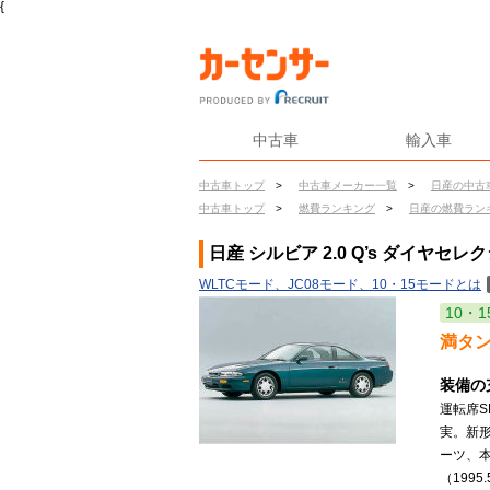
{
中古車
輸入車
中古車トップ
>
中古車メーカー一覧
>
日産の中古
中古車トップ
>
燃費ランキング
>
日産の燃費ラン
日産 シルビア 2.0 Q’s ダイヤセ
WLTCモード、JC08モード、10・15モードとは
10・1
満タ
装備の
運転席
実。新形
ーツ、
（1995