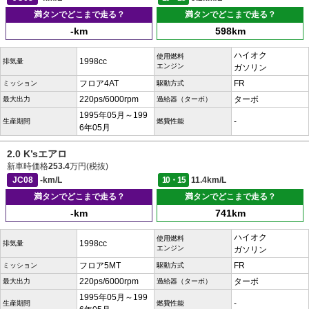
満タンでどこまで走る？
満タンでどこまで走る？
-km
598km
ハイオク
使用燃料
1998cc
排気量
エンジン
ガソリン
フロア4AT
FR
ミッション
駆動方式
220ps/6000rpm
ターボ
最大出力
過給器（ターボ）
1995年05月～199
-
生産期間
燃費性能
6年05月
2.0 K’sエアロ
新車時価格
253.4
万円(税抜)
JC08
-km/L
10・15
11.4km/L
満タンでどこまで走る？
満タンでどこまで走る？
-km
741km
ハイオク
使用燃料
1998cc
排気量
エンジン
ガソリン
フロア5MT
FR
ミッション
駆動方式
220ps/6000rpm
ターボ
最大出力
過給器（ターボ）
1995年05月～199
-
生産期間
燃費性能