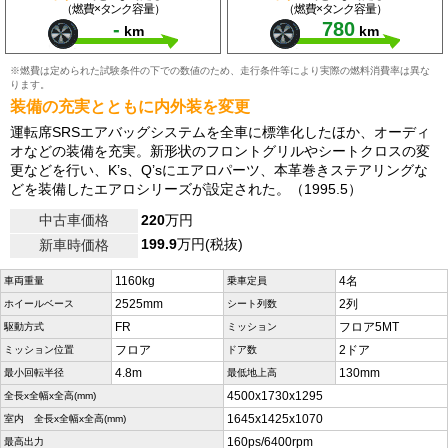
（燃費×タンク容量）
（燃費×タンク容量）
-
780
km
km
※燃費は定められた試験条件の下での数値のため、走行条件等により実際の燃料消費率は異な
ります。
装備の充実とともに内外装を変更
運転席SRSエアバッグシステムを全車に標準化したほか、オーディ
オなどの装備を充実。新形状のフロントグリルやシートクロスの変
更などを行い、K’s、Q’sにエアロパーツ、本革巻きステアリングな
どを装備したエアロシリーズが設定された。（1995.5）
中古車価格
220
万円
199.9
万円(税抜)
新車時価格
1160kg
4名
車両重量
乗車定員
2525mm
2列
ホイールベース
シート列数
FR
フロア5MT
駆動方式
ミッション
フロア
2ドア
ミッション位置
ドア数
4.8m
130mm
最小回転半径
最低地上高
4500x1730x1295
全長x全幅x全高(mm)
1645x1425x1070
室内 全長x全幅x全高(mm)
160ps/6400rpm
最高出力