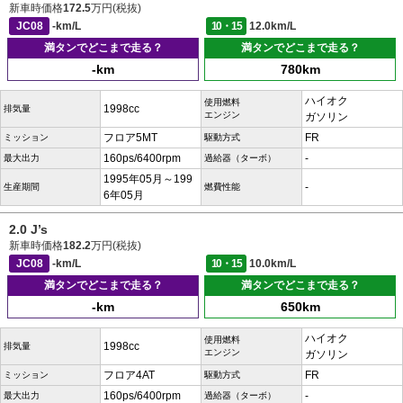
新車時価格
172.5
万円(税抜)
JC08
-km/L
10・15
12.0km/L
満タンでどこまで走る？
満タンでどこまで走る？
-km
780km
ハイオク
使用燃料
1998cc
排気量
エンジン
ガソリン
フロア5MT
FR
ミッション
駆動方式
160ps/6400rpm
-
最大出力
過給器（ターボ）
1995年05月～199
-
生産期間
燃費性能
6年05月
2.0 J’s
新車時価格
182.2
万円(税抜)
JC08
-km/L
10・15
10.0km/L
満タンでどこまで走る？
満タンでどこまで走る？
-km
650km
ハイオク
使用燃料
1998cc
排気量
エンジン
ガソリン
フロア4AT
FR
ミッション
駆動方式
160ps/6400rpm
-
最大出力
過給器（ターボ）