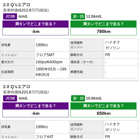
2.0 Q’sエアロ
新車時価格
211.9
万円(税抜)
JC08
-km/L
10・15
12.0km/L
満タンでどこまで走る？
満タンでどこまで走る？
-km
780km
ハイオク
使用燃料
1998cc
排気量
エンジン
ガソリン
フロア5MT
FR
ミッション
駆動方式
160ps/6400rpm
-
最大出力
過給器（ターボ）
1995年05月～199
-
生産期間
燃費性能
6年05月
2.0 Q’sエアロ
新車時価格
221.6
万円(税抜)
JC08
-km/L
10・15
10.0km/L
満タンでどこまで走る？
満タンでどこまで走る？
-km
650km
ハイオク
使用燃料
1998cc
排気量
エンジン
ガソリン
フロア4AT
FR
ミッション
駆動方式