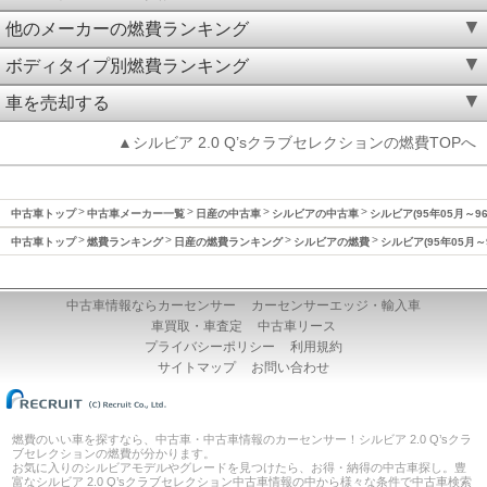
他のメーカーの燃費ランキング
ボディタイプ別燃費ランキング
車を売却する
▲シルビア 2.0 Q’sクラブセレクションの燃費TOPへ
中古車トップ
中古車メーカー一覧
日産の中古車
シルビアの中古車
シルビア(95年05月～9
中古車トップ
燃費ランキング
日産の燃費ランキング
シルビアの燃費
シルビア(95年05月～
中古車情報ならカーセンサー
カーセンサーエッジ・輸入車
車買取・車査定
中古車リース
プライバシーポリシー
利用規約
サイトマップ
お問い合わせ
燃費のいい車を探すなら、中古車・中古車情報のカーセンサー！シルビア 2.0 Q’sクラ
ブセレクションの燃費が分かります。
お気に入りのシルビアモデルやグレードを見つけたら、お得・納得の中古車探し。豊
富なシルビア 2.0 Q’sクラブセレクション中古車情報の中から様々な条件で中古車検索