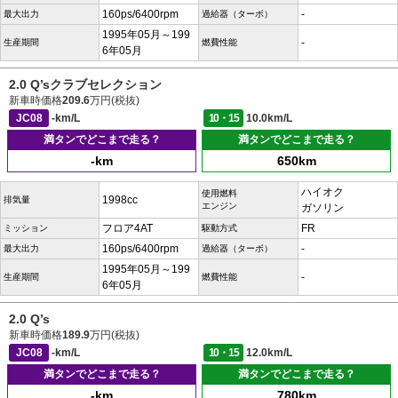
160ps/6400rpm
-
最大出力
過給器（ターボ）
1995年05月～199
-
生産期間
燃費性能
6年05月
2.0 Q’sクラブセレクション
新車時価格
209.6
万円(税抜)
JC08
-km/L
10・15
10.0km/L
満タンでどこまで走る？
満タンでどこまで走る？
-km
650km
ハイオク
使用燃料
1998cc
排気量
エンジン
ガソリン
フロア4AT
FR
ミッション
駆動方式
160ps/6400rpm
-
最大出力
過給器（ターボ）
1995年05月～199
-
生産期間
燃費性能
6年05月
2.0 Q’s
新車時価格
189.9
万円(税抜)
JC08
-km/L
10・15
12.0km/L
満タンでどこまで走る？
満タンでどこまで走る？
-km
780km