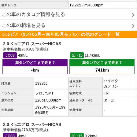
19.2kg・m/4800rpm
最大トルク
この車のカタログ情報を見る
この車の相場を見る
シルビア（95年05月～96年05月モデル）の他のグレード一覧
2.0 K’sエアロ スーパーHICAS
新車時価格
268.9
万円(税抜)
JC08
-km/L
10・15
11.4km/L
満タンでどこまで走る？
満タンでどこまで走る？
-km
741km
ハイオク
使用燃料
1998cc
排気量
エンジン
ガソリン
フロア5MT
FR
ミッション
駆動方式
220ps/6000rpm
ターボ
最大出力
過給器（ターボ）
1995年05月～199
-
生産期間
燃費性能
6年05月
2.0 K’sエアロ スーパーHICAS
新車時価格
278.6
万円(税抜)
JC08
-km/L
10・15
9.2km/L