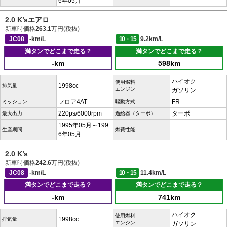
6年05月
2.0 K’sエアロ
新車時価格
263.1
万円(税抜)
JC08
-km/L
10・15
9.2km/L
満タンでどこまで走る？
満タンでどこまで走る？
-km
598km
ハイオク
使用燃料
1998cc
排気量
エンジン
ガソリン
フロア4AT
FR
ミッション
駆動方式
220ps/6000rpm
ターボ
最大出力
過給器（ターボ）
1995年05月～199
-
生産期間
燃費性能
6年05月
2.0 K’s
新車時価格
242.6
万円(税抜)
JC08
-km/L
10・15
11.4km/L
満タンでどこまで走る？
満タンでどこまで走る？
-km
741km
ハイオク
使用燃料
1998cc
排気量
エンジン
ガソリン