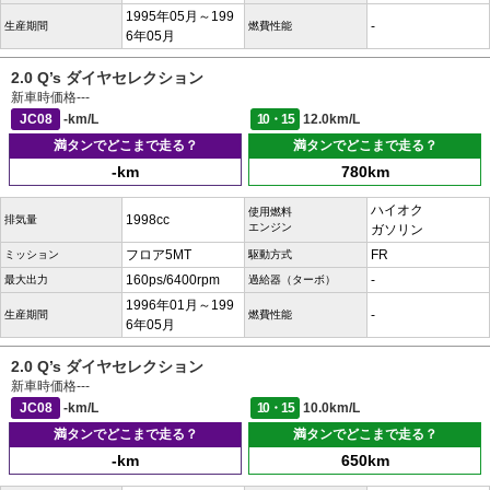
1995年05月～199
-
生産期間
燃費性能
6年05月
2.0 Q’s ダイヤセレクション
新車時価格
---
JC08
-km/L
10・15
12.0km/L
満タンでどこまで走る？
満タンでどこまで走る？
-km
780km
ハイオク
使用燃料
1998cc
排気量
エンジン
ガソリン
フロア5MT
FR
ミッション
駆動方式
160ps/6400rpm
-
最大出力
過給器（ターボ）
1996年01月～199
-
生産期間
燃費性能
6年05月
2.0 Q’s ダイヤセレクション
新車時価格
---
JC08
-km/L
10・15
10.0km/L
満タンでどこまで走る？
満タンでどこまで走る？
-km
650km