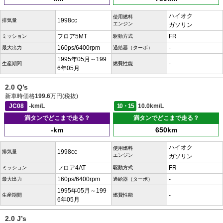
ハイオク
使用燃料
1998cc
排気量
エンジン
ガソリン
フロア5MT
FR
ミッション
駆動方式
160ps/6400rpm
-
最大出力
過給器（ターボ）
1995年05月～199
-
生産期間
燃費性能
6年05月
2.0 Q’s
新車時価格
199.6
万円(税抜)
JC08
-km/L
10・15
10.0km/L
満タンでどこまで走る？
満タンでどこまで走る？
-km
650km
ハイオク
使用燃料
1998cc
排気量
エンジン
ガソリン
フロア4AT
FR
ミッション
駆動方式
160ps/6400rpm
-
最大出力
過給器（ターボ）
1995年05月～199
-
生産期間
燃費性能
6年05月
2.0 J’s