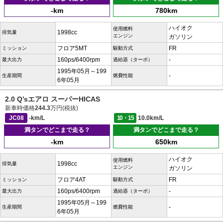
-km
780km
ハイオク
使用燃料
1998cc
排気量
エンジン
ガソリン
フロア5MT
FR
ミッション
駆動方式
160ps/6400rpm
-
最大出力
過給器（ターボ）
1995年05月～199
-
生産期間
燃費性能
6年05月
2.0 Q’sエアロ スーパーHICAS
新車時価格
244.3
万円(税抜)
JC08
-km/L
10・15
10.0km/L
満タンでどこまで走る？
満タンでどこまで走る？
-km
650km
ハイオク
使用燃料
1998cc
排気量
エンジン
ガソリン
フロア4AT
FR
ミッション
駆動方式
160ps/6400rpm
-
最大出力
過給器（ターボ）
1995年05月～199
-
生産期間
燃費性能
6年05月