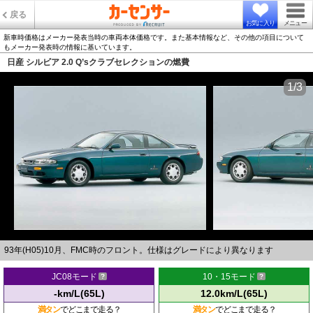
戻る
お気に入り
メニュー
新車時価格はメーカー発表当時の車両本体価格です。また基本情報など、その他の項目について
もメーカー発表時の情報に基いています。
日産 シルビア 2.0 Q’sクラブセレクションの燃費
1/3
93年(H05)10月、FMC時のフロント。仕様はグレードにより異なります
JC08モード
10・15モード
-km/L(65L)
12.0km/L(65L)
満タン
でどこまで走る？
満タン
でどこまで走る？