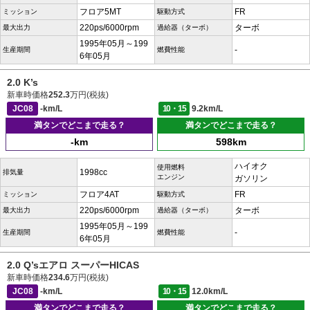
フロア5MT
FR
ミッション
駆動方式
220ps/6000rpm
ターボ
最大出力
過給器（ターボ）
1995年05月～199
-
生産期間
燃費性能
6年05月
2.0 K’s
新車時価格
252.3
万円(税抜)
JC08
-km/L
10・15
9.2km/L
満タンでどこまで走る？
満タンでどこまで走る？
-km
598km
ハイオク
使用燃料
1998cc
排気量
エンジン
ガソリン
フロア4AT
FR
ミッション
駆動方式
220ps/6000rpm
ターボ
最大出力
過給器（ターボ）
1995年05月～199
-
生産期間
燃費性能
6年05月
2.0 Q’sエアロ スーパーHICAS
新車時価格
234.6
万円(税抜)
JC08
-km/L
10・15
12.0km/L
満タンでどこまで走る？
満タンでどこまで走る？