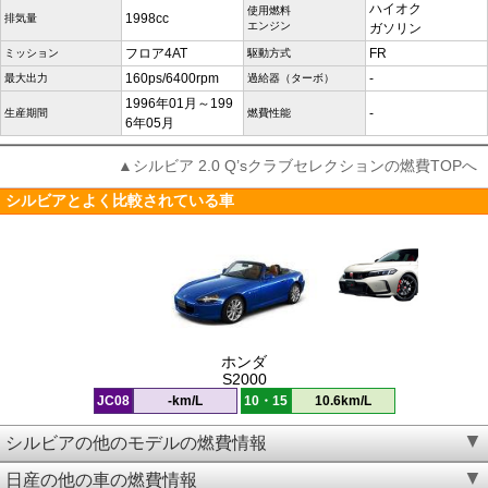
ハイオク
使用燃料
1998cc
排気量
エンジン
ガソリン
フロア4AT
FR
ミッション
駆動方式
160ps/6400rpm
-
最大出力
過給器（ターボ）
1996年01月～199
-
生産期間
燃費性能
6年05月
▲シルビア 2.0 Q’sクラブセレクションの燃費TOPへ
シルビアとよく比較されている車
ホンダ
S2000
JC08
-km/L
10・15
10.6km/L
シルビアの他のモデルの燃費情報
日産の他の車の燃費情報