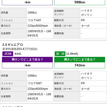
-km
598km
ハイオク
使用燃料
1998cc
排気量
エンジン
ガソリン
フロア4AT
FR
ミッション
駆動方式
220ps/6000rpm
ターボ
最大出力
過給器（ターボ）
1995年05月～199
-
生産期間
燃費性能
6年05月
2.0 K’sエアロ
新車時価格
253.4
万円(税抜)
JC08
-km/L
10・15
11.4km/L
満タンでどこまで走る？
満タンでどこまで走る？
-km
741km
ハイオク
使用燃料
1998cc
排気量
エンジン
ガソリン
フロア5MT
FR
ミッション
駆動方式
220ps/6000rpm
ターボ
最大出力
過給器（ターボ）
1995年05月～199
-
生産期間
燃費性能
6年05月