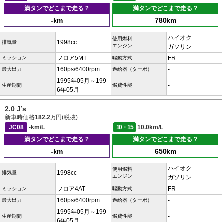
満タンでどこまで走る？
満タンでどこまで走る？
-km
780km
ハイオク
使用燃料
1998cc
排気量
エンジン
ガソリン
フロア5MT
FR
ミッション
駆動方式
160ps/6400rpm
-
最大出力
過給器（ターボ）
1995年05月～199
-
生産期間
燃費性能
6年05月
2.0 J’s
新車時価格
182.2
万円(税抜)
JC08
-km/L
10・15
10.0km/L
満タンでどこまで走る？
満タンでどこまで走る？
-km
650km
ハイオク
使用燃料
1998cc
排気量
エンジン
ガソリン
フロア4AT
FR
ミッション
駆動方式
160ps/6400rpm
-
最大出力
過給器（ターボ）
1995年05月～199
-
生産期間
燃費性能
6年05月