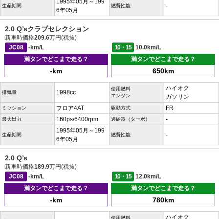
1995年05月～199
-
生産期間
燃費性能
6年05月
2.0 Q’sクラブセレクション
新車時価格
209.6
万円(税抜)
JC08
-km/L
10・15
10.0km/L
満タンでどこまで走る？
満タンでどこまで走る？
-km
650km
ハイオク
使用燃料
1998cc
排気量
エンジン
ガソリン
フロア4AT
FR
ミッション
駆動方式
160ps/6400rpm
-
最大出力
過給器（ターボ）
1995年05月～199
-
生産期間
燃費性能
6年05月
2.0 Q’s
新車時価格
189.9
万円(税抜)
JC08
-km/L
10・15
12.0km/L
満タンでどこまで走る？
満タンでどこまで走る？
-km
780km
ハイオク
使用燃料