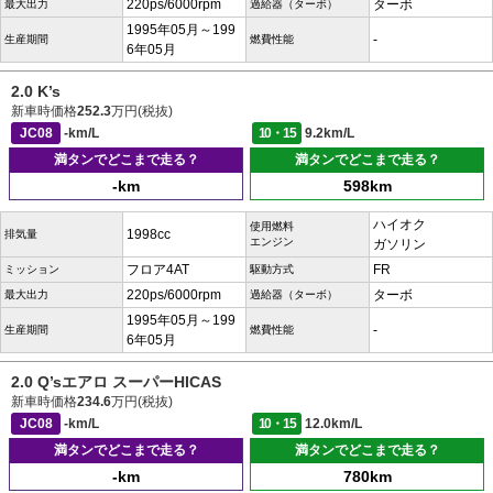
220ps/6000rpm
ターボ
最大出力
過給器（ターボ）
1995年05月～199
-
生産期間
燃費性能
6年05月
2.0 K’s
新車時価格
252.3
万円(税抜)
JC08
-km/L
10・15
9.2km/L
満タンでどこまで走る？
満タンでどこまで走る？
-km
598km
ハイオク
使用燃料
1998cc
排気量
エンジン
ガソリン
フロア4AT
FR
ミッション
駆動方式
220ps/6000rpm
ターボ
最大出力
過給器（ターボ）
1995年05月～199
-
生産期間
燃費性能
6年05月
2.0 Q’sエアロ スーパーHICAS
新車時価格
234.6
万円(税抜)
JC08
-km/L
10・15
12.0km/L
満タンでどこまで走る？
満タンでどこまで走る？
-km
780km