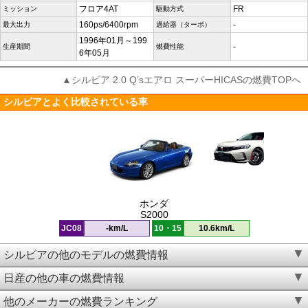
フロア4AT
FR
ミッション
駆動方式
160ps/6400rpm
-
最大出力
過給器（ターボ）
1996年01月～199
-
生産期間
燃費性能
6年05月
▲シルビア 2.0 Q’sエアロ スーパーHICASの燃費TOPへ
シルビアとよく比較されている車
ホンダ
S2000
JC08
-km/L
10・15
10.6km/L
シルビアの他のモデルの燃費情報
日産の他の車の燃費情報
他のメーカーの燃費ランキング