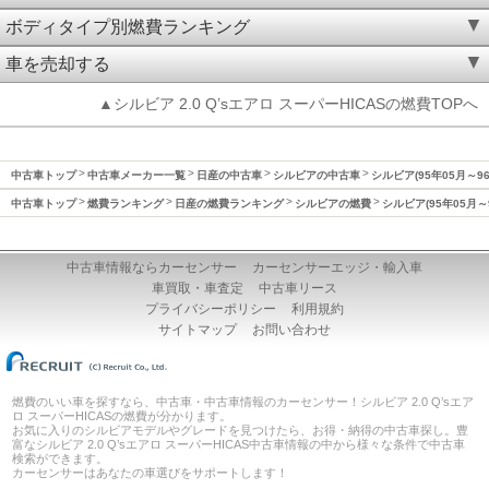
ボディタイプ別燃費ランキング
車を売却する
▲シルビア 2.0 Q’sエアロ スーパーHICASの燃費TOPへ
中古車トップ
中古車メーカー一覧
日産の中古車
シルビアの中古車
シルビア(95年05月～9
中古車トップ
燃費ランキング
日産の燃費ランキング
シルビアの燃費
シルビア(95年05月～
中古車情報ならカーセンサー
カーセンサーエッジ・輸入車
車買取・車査定
中古車リース
プライバシーポリシー
利用規約
サイトマップ
お問い合わせ
燃費のいい車を探すなら、中古車・中古車情報のカーセンサー！シルビア 2.0 Q’sエア
ロ スーパーHICASの燃費が分かります。
お気に入りのシルビアモデルやグレードを見つけたら、お得・納得の中古車探し。豊
富なシルビア 2.0 Q’sエアロ スーパーHICAS中古車情報の中から様々な条件で中古車
検索ができます。
カーセンサーはあなたの車選びをサポートします！