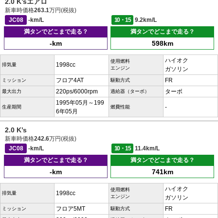
2.0 K’sエアロ
新車時価格
263.1
万円(税抜)
JC08
-km/L
10・15
9.2km/L
満タンでどこまで走る？
満タンでどこまで走る？
-km
598km
ハイオク
使用燃料
1998cc
排気量
エンジン
ガソリン
フロア4AT
FR
ミッション
駆動方式
220ps/6000rpm
ターボ
最大出力
過給器（ターボ）
1995年05月～199
-
生産期間
燃費性能
6年05月
2.0 K’s
新車時価格
242.6
万円(税抜)
JC08
-km/L
10・15
11.4km/L
満タンでどこまで走る？
満タンでどこまで走る？
-km
741km
ハイオク
使用燃料
1998cc
排気量
エンジン
ガソリン
フロア5MT
FR
ミッション
駆動方式