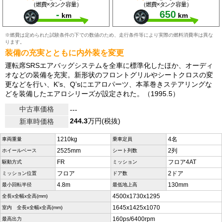
（燃費×タンク容量）
（燃費×タンク容量）
-
650
km
km
※燃費は定められた試験条件の下での数値のため、走行条件等により実際の燃料消費率は異な
ります。
装備の充実とともに内外装を変更
運転席SRSエアバッグシステムを全車に標準化したほか、オーディ
オなどの装備を充実。新形状のフロントグリルやシートクロスの変
更などを行い、K’s、Q’sにエアロパーツ、本革巻きステアリングな
どを装備したエアロシリーズが設定された。（1995.5）
中古車価格
---
244.3
万円(税抜)
新車時価格
1210kg
4名
車両重量
乗車定員
2525mm
2列
ホイールベース
シート列数
FR
フロア4AT
駆動方式
ミッション
フロア
2ドア
ミッション位置
ドア数
4.8m
130mm
最小回転半径
最低地上高
4500x1730x1295
全長x全幅x全高(mm)
1645x1425x1070
室内 全長x全幅x全高(mm)
160ps/6400rpm
最高出力