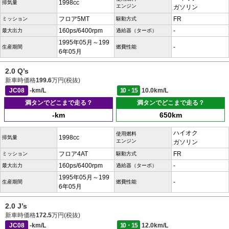
1998cc
排気量
エンジン
ガソリン
フロア5MT
FR
ミッション
駆動方式
160ps/6400rpm
-
最大出力
過給器（ターボ）
1995年05月～199
-
生産期間
燃費性能
6年05月
2.0 Q’s
新車時価格
199.6
万円(税抜)
JC08
-km/L
10・15
10.0km/L
満タンでどこまで走る？
満タンでどこまで走る？
-km
650km
ハイオク
使用燃料
1998cc
排気量
エンジン
ガソリン
フロア4AT
FR
ミッション
駆動方式
160ps/6400rpm
-
最大出力
過給器（ターボ）
1995年05月～199
-
生産期間
燃費性能
6年05月
2.0 J’s
新車時価格
172.5
万円(税抜)
JC08
-km/L
10・15
12.0km/L