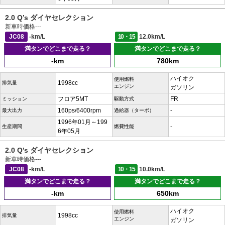
2.0 Q’s ダイヤセレクション
新車時価格
---
JC08
-km/L
10・15
12.0km/L
満タンでどこまで走る？
満タンでどこまで走る？
-km
780km
ハイオク
使用燃料
1998cc
排気量
エンジン
ガソリン
フロア5MT
FR
ミッション
駆動方式
160ps/6400rpm
-
最大出力
過給器（ターボ）
1996年01月～199
-
生産期間
燃費性能
6年05月
2.0 Q’s ダイヤセレクション
新車時価格
---
JC08
-km/L
10・15
10.0km/L
満タンでどこまで走る？
満タンでどこまで走る？
-km
650km
ハイオク
使用燃料
1998cc
排気量
エンジン
ガソリン