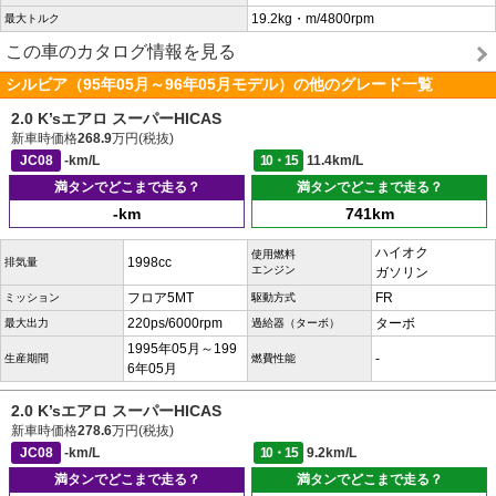
19.2kg・m/4800rpm
最大トルク
この車のカタログ情報を見る
シルビア（95年05月～96年05月モデル）の他のグレード一覧
2.0 K’sエアロ スーパーHICAS
新車時価格
268.9
万円(税抜)
JC08
-km/L
10・15
11.4km/L
満タンでどこまで走る？
満タンでどこまで走る？
-km
741km
ハイオク
使用燃料
1998cc
排気量
エンジン
ガソリン
フロア5MT
FR
ミッション
駆動方式
220ps/6000rpm
ターボ
最大出力
過給器（ターボ）
1995年05月～199
-
生産期間
燃費性能
6年05月
2.0 K’sエアロ スーパーHICAS
新車時価格
278.6
万円(税抜)
JC08
-km/L
10・15
9.2km/L
満タンでどこまで走る？
満タンでどこまで走る？