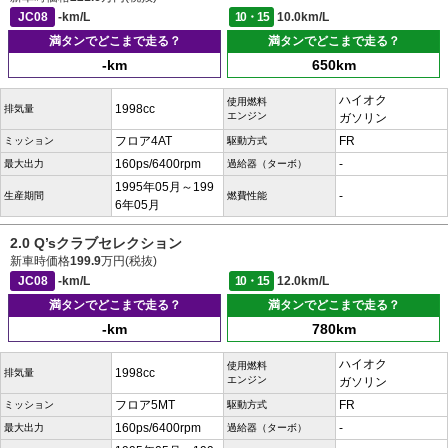
JC08
-km/L
10・15
10.0km/L
満タンでどこまで走る？
満タンでどこまで走る？
-km
650km
ハイオク
使用燃料
1998cc
排気量
エンジン
ガソリン
フロア4AT
FR
ミッション
駆動方式
160ps/6400rpm
-
最大出力
過給器（ターボ）
1995年05月～199
-
生産期間
燃費性能
6年05月
2.0 Q’sクラブセレクション
新車時価格
199.9
万円(税抜)
JC08
-km/L
10・15
12.0km/L
満タンでどこまで走る？
満タンでどこまで走る？
-km
780km
ハイオク
使用燃料
1998cc
排気量
エンジン
ガソリン
フロア5MT
FR
ミッション
駆動方式
160ps/6400rpm
-
最大出力
過給器（ターボ）