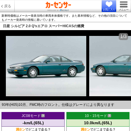
戻る
お気に入り
メニュー
新車時価格はメーカー発表当時の車両本体価格です。また基本情報など、その他の項目について
もメーカー発表時の情報に基いています。
日産 シルビア 2.0 Q’sエアロ スーパーHICASの燃費
1/3
93年(H05)10月、FMC時のフロント。仕様はグレードにより異なります
JC08モード
10・15モード
-km/L(65L)
10.0km/L(65L)
満タン
でどこまで走る？
満タン
でどこまで走る？