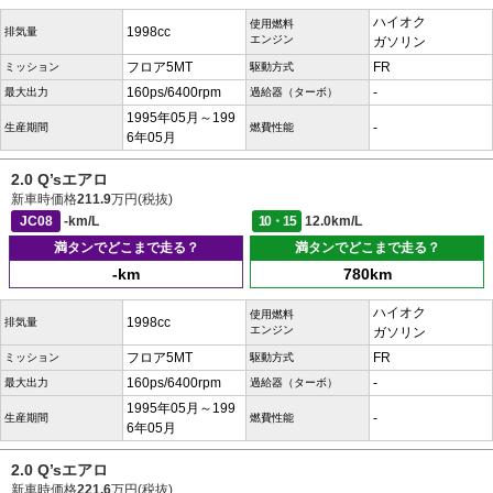
ハイオク
使用燃料
1998cc
排気量
エンジン
ガソリン
フロア5MT
FR
ミッション
駆動方式
160ps/6400rpm
-
最大出力
過給器（ターボ）
1995年05月～199
-
生産期間
燃費性能
6年05月
2.0 Q’sエアロ
新車時価格
211.9
万円(税抜)
JC08
-km/L
10・15
12.0km/L
満タンでどこまで走る？
満タンでどこまで走る？
-km
780km
ハイオク
使用燃料
1998cc
排気量
エンジン
ガソリン
フロア5MT
FR
ミッション
駆動方式
160ps/6400rpm
-
最大出力
過給器（ターボ）
1995年05月～199
-
生産期間
燃費性能
6年05月
2.0 Q’sエアロ
新車時価格
221.6
万円(税抜)