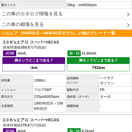
28kg・m/4800rpm
最大トルク
この車のカタログ情報を見る
この車の相場を見る
シルビア（95年05月～96年05月モデル）の他のグレード一覧
2.0 K’sエアロ スーパーHICAS
新車時価格
268.9
万円(税抜)
JC08
-km/L
10・15
11.4km/L
満タンでどこまで走る？
満タンでどこまで走る？
-km
741km
ハイオク
使用燃料
1998cc
排気量
エンジン
ガソリン
フロア5MT
FR
ミッション
駆動方式
220ps/6000rpm
ターボ
最大出力
過給器（ターボ）
1995年05月～199
-
生産期間
燃費性能
6年05月
2.0 K’sエアロ スーパーHICAS
新車時価格
278.6
万円(税抜)
JC08
-km/L
10・15
9.2km/L