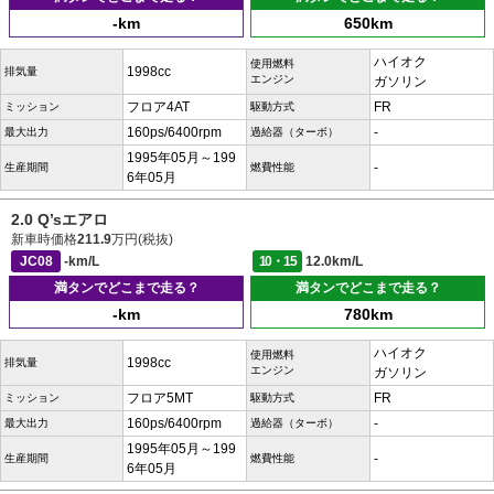
-km
650km
ハイオク
使用燃料
1998cc
排気量
エンジン
ガソリン
フロア4AT
FR
ミッション
駆動方式
160ps/6400rpm
-
最大出力
過給器（ターボ）
1995年05月～199
-
生産期間
燃費性能
6年05月
2.0 Q’sエアロ
新車時価格
211.9
万円(税抜)
JC08
-km/L
10・15
12.0km/L
満タンでどこまで走る？
満タンでどこまで走る？
-km
780km
ハイオク
使用燃料
1998cc
排気量
エンジン
ガソリン
フロア5MT
FR
ミッション
駆動方式
160ps/6400rpm
-
最大出力
過給器（ターボ）
1995年05月～199
-
生産期間
燃費性能
6年05月