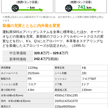
（燃費×タンク容量）
（燃費×タンク容量）
-
741
km
km
※燃費は定められた試験条件の下での数値のため、走行条件等により実際の燃料消費率は異な
ります。
装備の充実とともに内外装を変更
運転席SRSエアバッグシステムを全車に標準化したほか、オーディ
オなどの装備を充実。新形状のフロントグリルやシートクロスの変
更などを行い、K’s、Q’sにエアロパーツ、本革巻きステアリングな
どを装備したエアロシリーズが設定された。（1995.5）
中古車価格
320.8
万円～
329.6
万円
242.6
万円(税抜)
新車時価格
1220kg
4名
車両重量
乗車定員
2525mm
2列
ホイールベース
シート列数
FR
フロア5MT
駆動方式
ミッション
フロア
2ドア
ミッション位置
ドア数
4.8m
130mm
最小回転半径
最低地上高
4500x1730x1295
全長x全幅x全高(mm)
1645x1425x1070
室内 全長x全幅x全高(mm)
220ps/6000rpm
最高出力