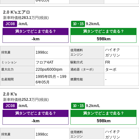
6年05月
2.0 K’sエアロ
新車時価格
263.1
万円(税抜)
JC08
-km/L
10・15
9.2km/L
満タンでどこまで走る？
満タンでどこまで走る？
-km
598km
ハイオク
使用燃料
1998cc
排気量
エンジン
ガソリン
フロア4AT
FR
ミッション
駆動方式
220ps/6000rpm
ターボ
最大出力
過給器（ターボ）
1995年05月～199
-
生産期間
燃費性能
6年05月
2.0 K’s
新車時価格
252.3
万円(税抜)
JC08
-km/L
10・15
9.2km/L
満タンでどこまで走る？
満タンでどこまで走る？
-km
598km
ハイオク
使用燃料
1998cc
排気量
エンジン
ガソリン