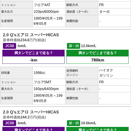
フロア4AT
FR
ミッション
駆動方式
220ps/6000rpm
ターボ
最大出力
過給器（ターボ）
1995年05月～199
-
生産期間
燃費性能
6年05月
2.0 Q’sエアロ スーパーHICAS
新車時価格
234.6
万円(税抜)
JC08
-km/L
10・15
12.0km/L
満タンでどこまで走る？
満タンでどこまで走る？
-km
780km
ハイオク
使用燃料
1998cc
排気量
エンジン
ガソリン
フロア5MT
FR
ミッション
駆動方式
160ps/6400rpm
-
最大出力
過給器（ターボ）
1995年05月～199
-
生産期間
燃費性能
6年05月
2.0 Q’sエアロ スーパーHICAS
新車時価格
244.3
万円(税抜)
JC08
-km/L
10・15
10.0km/L
満タンでどこまで走る？
満タンでどこまで走る？