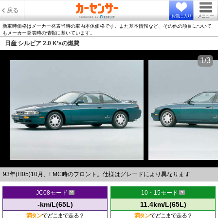
戻る
お気に入り
メニュー
新車時価格はメーカー発表当時の車両本体価格です。また基本情報など、その他の項目について
もメーカー発表時の情報に基いています。
日産 シルビア 2.0 K’sの燃費
1/3
93年(H05)10月、FMC時のフロント。仕様はグレードにより異なります
JC08モード
10・15モード
-km/L(65L)
11.4km/L(65L)
満タン
でどこまで走る？
満タン
でどこまで走る？