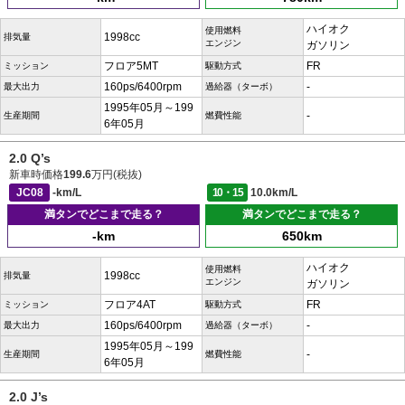
ハイオク
使用燃料
1998cc
排気量
エンジン
ガソリン
フロア5MT
FR
ミッション
駆動方式
160ps/6400rpm
-
最大出力
過給器（ターボ）
1995年05月～199
-
生産期間
燃費性能
6年05月
2.0 Q’s
新車時価格
199.6
万円(税抜)
JC08
-km/L
10・15
10.0km/L
満タンでどこまで走る？
満タンでどこまで走る？
-km
650km
ハイオク
使用燃料
1998cc
排気量
エンジン
ガソリン
フロア4AT
FR
ミッション
駆動方式
160ps/6400rpm
-
最大出力
過給器（ターボ）
1995年05月～199
-
生産期間
燃費性能
6年05月
2.0 J’s