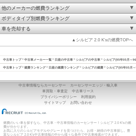
他のメーカーの燃費ランキング
ボディタイプ別燃費ランキング
車を売却する
▲シルビア 2.0 K’sの燃費TOPへ
中古車トップ
中古車メーカー一覧
日産の中古車
シルビアの中古車
シルビア(95年05月～9
中古車トップ
燃費ランキング
日産の燃費ランキング
シルビアの燃費
シルビア(95年05月～
中古車情報ならカーセンサー
カーセンサーエッジ・輸入車
車買取・車査定
中古車リース
プライバシーポリシー
利用規約
サイトマップ
お問い合わせ
燃費のいい車を探すなら、中古車・中古車情報のカーセンサー！シルビア 2.0 K’sの燃
費が分かります。
お気に入りのシルビアモデルやグレードを見つけたら、お得・納得の中古車探し。豊
富なシルビア 2.0 K’s中古車情報の中から様々な条件で中古車検索ができます。