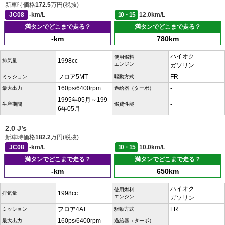
新車時価格
172.5
万円(税抜)
JC08
-km/L
10・15
12.0km/L
満タンでどこまで走る？
満タンでどこまで走る？
-km
780km
ハイオク
使用燃料
1998cc
排気量
エンジン
ガソリン
フロア5MT
FR
ミッション
駆動方式
160ps/6400rpm
-
最大出力
過給器（ターボ）
1995年05月～199
-
生産期間
燃費性能
6年05月
2.0 J’s
新車時価格
182.2
万円(税抜)
JC08
-km/L
10・15
10.0km/L
満タンでどこまで走る？
満タンでどこまで走る？
-km
650km
ハイオク
使用燃料
1998cc
排気量
エンジン
ガソリン
フロア4AT
FR
ミッション
駆動方式
160ps/6400rpm
-
最大出力
過給器（ターボ）