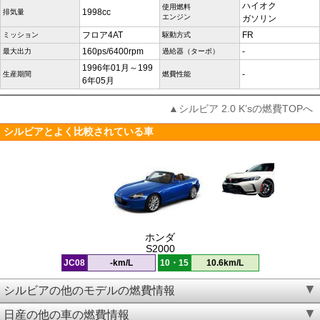
ハイオク
使用燃料
1998cc
排気量
エンジン
ガソリン
フロア4AT
FR
ミッション
駆動方式
160ps/6400rpm
-
最大出力
過給器（ターボ）
1996年01月～199
-
生産期間
燃費性能
6年05月
▲シルビア 2.0 K’sの燃費TOPへ
シルビアとよく比較されている車
ホンダ
S2000
JC08
-km/L
10・15
10.6km/L
シルビアの他のモデルの燃費情報
日産の他の車の燃費情報