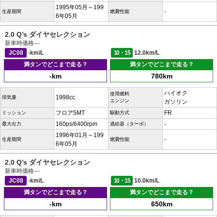
1995年05月～199
-
生産期間
燃費性能
6年05月
2.0 Q’s ダイヤセレクション
新車時価格
---
JC08
-km/L
10・15
12.0km/L
満タンでどこまで走る？
満タンでどこまで走る？
-km
780km
ハイオク
使用燃料
1998cc
排気量
エンジン
ガソリン
フロア5MT
FR
ミッション
駆動方式
160ps/6400rpm
-
最大出力
過給器（ターボ）
1996年01月～199
-
生産期間
燃費性能
6年05月
2.0 Q’s ダイヤセレクション
新車時価格
---
JC08
-km/L
10・15
10.0km/L
満タンでどこまで走る？
満タンでどこまで走る？
-km
650km