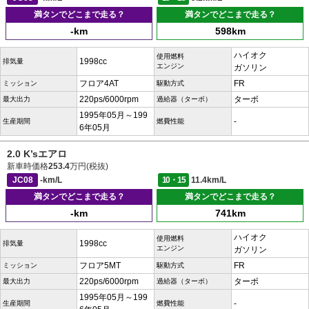
満タンでどこまで走る？
満タンでどこまで走る？
-km
598km
ハイオク
使用燃料
1998cc
排気量
エンジン
ガソリン
フロア4AT
FR
ミッション
駆動方式
220ps/6000rpm
ターボ
最大出力
過給器（ターボ）
1995年05月～199
-
生産期間
燃費性能
6年05月
2.0 K’sエアロ
新車時価格
253.4
万円(税抜)
JC08
-km/L
10・15
11.4km/L
満タンでどこまで走る？
満タンでどこまで走る？
-km
741km
ハイオク
使用燃料
1998cc
排気量
エンジン
ガソリン
フロア5MT
FR
ミッション
駆動方式
220ps/6000rpm
ターボ
最大出力
過給器（ターボ）
1995年05月～199
-
生産期間
燃費性能