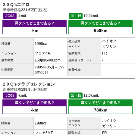
2.0 Q’sエアロ
新車時価格
221.6
万円(税抜)
JC08
-km/L
10・15
10.0km/L
満タンでどこまで走る？
満タンでどこまで走る？
-km
650km
ハイオク
使用燃料
1998cc
排気量
エンジン
ガソリン
フロア4AT
FR
ミッション
駆動方式
160ps/6400rpm
-
最大出力
過給器（ターボ）
1995年05月～199
-
生産期間
燃費性能
6年05月
2.0 Q’sクラブセレクション
新車時価格
199.9
万円(税抜)
JC08
-km/L
10・15
12.0km/L
満タンでどこまで走る？
満タンでどこまで走る？
-km
780km
ハイオク
使用燃料
1998cc
排気量
エンジン
ガソリン
フロア5MT
FR
ミッション
駆動方式