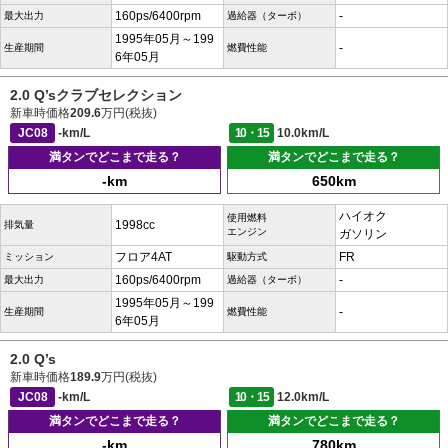
160ps/6400rpm
-
最大出力
過給器（ターボ）
1995年05月～199
-
生産期間
燃費性能
6年05月
2.0 Q’sクラブセレクション
新車時価格
209.6
万円(税抜)
JC08
-km/L
10・15
10.0km/L
満タンでどこまで走る？
満タンでどこまで走る？
-km
650km
ハイオク
使用燃料
1998cc
排気量
エンジン
ガソリン
フロア4AT
FR
ミッション
駆動方式
160ps/6400rpm
-
最大出力
過給器（ターボ）
1995年05月～199
-
生産期間
燃費性能
6年05月
2.0 Q’s
新車時価格
189.9
万円(税抜)
JC08
-km/L
10・15
12.0km/L
満タンでどこまで走る？
満タンでどこまで走る？
-km
780km