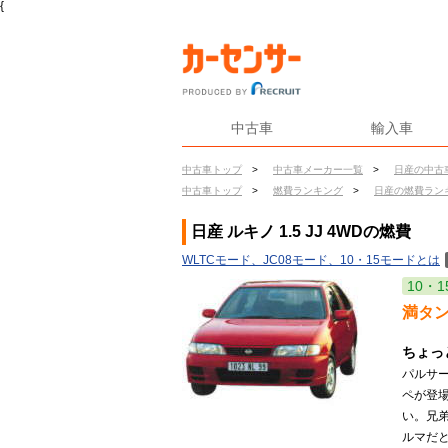
{
中古車
輸入車
中古車トップ
>
中古車メーカー一覧
>
日産の中古
中古車トップ
>
燃費ランキング
>
日産の燃費ラン
日産 ルキノ 1.5 JJ 4WDの燃費
WLTCモード、JC08モード、10・15モードとは
10・1
満タ
ちょっ
パルサー
ペが登
い。兄
ルマだと