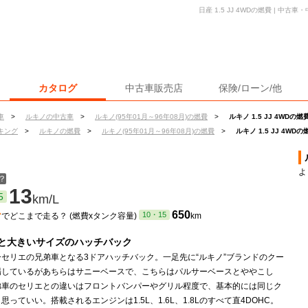
日産 1.5 JJ 4WDの燃費 | 中
カタログ
中古車販売店
保険/ローン/他
車
>
ルキノの中古車
>
ルキノ(95年01月～96年08月)の燃費
>
ルキノ 1.5 JJ 4WDの燃
キング
>
ルキノの燃費
>
ルキノ(95年01月～96年08月)の燃費
>
ルキノ 1.5 JJ 4WDの
よ
？
13
5
km/L
ン
650
10・15
でどこまで走る？ (燃費xタンク容量)
km
と大きいサイズのハッチバック
セリエの兄弟車となる3ドアハッチバック。一足先に“ルキノ”ブランドのクー
場しているがあちらはサニーベースで、こちらはパルサーベースとややこし
弟車のセリエとの違いはフロントバンパーやグリル程度で、基本的には同じク
思っていい。搭載されるエンジンは1.5L、1.6L、1.8Lのすべて直4DOHC。