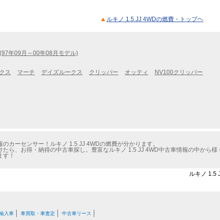
ルキノ 1.5 JJ 4WDの燃費・トップヘ
(97年09月～00年08月モデル)
クス
マーチ
デイズルークス
クリッパー
オッティ
NV100クリッパー
カーセンサー！ルキノ 1.5 JJ 4WDの燃費が分かります。
ら、お得・納得の中古車探し。豊富なルキノ 1.5 JJ 4WD中古車情報の中から
ます！
ルキノ 1.
輸入車
車買取・車査定
中古車リース