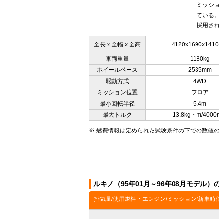
ミッショ
ている。
採用され
全長 x 全幅 x 全高
4120x1690x141
車両重量
1180kg
ホイールベース
2535mm
駆動方式
4WD
ミッション位置
フロア
最小回転半径
5.4m
最大トルク
13.8kg・m/4000
※ 燃費情報は定められた試験条件の下での数値
ルキノ（95年01月～96年08月モデル
排気量/使用燃料・エンジン/ミッション/新車時