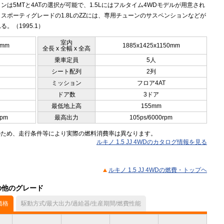
ンは5MTと4ATの選択が可能で、1.5Lにはフルタイム4WDモデルが用意され
スポーティグレードの1.8LのZZには、専用チューンのサスペンションなどが
る。（1995.1）
室内
0mm
1885x1425x1150mm
全長 x 全幅 x 全高
乗車定員
5人
シート配列
2列
ミッション
フロア4AT
ドア数
3ドア
最低地上高
155mm
rpm
最高出力
105ps/6000rpm
のため、走行条件等により実際の燃料消費率は異なります。
ルキノ 1.5 JJ 4WDのカタログ情報を見る
ルキノ 1.5 JJ 4WDの燃費・トップヘ
）の他のグレード
価格
駆動方式/最大出力/過給器/生産期間/燃費性能