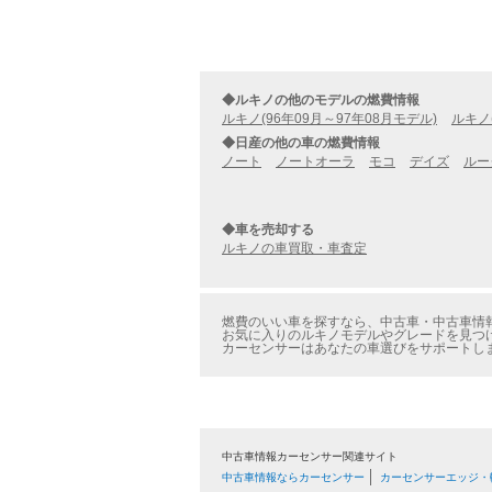
◆ルキノの他のモデルの燃費情報
ルキノ(96年09月～97年08月モデル)
ルキノ
◆日産の他の車の燃費情報
ノート
ノートオーラ
モコ
デイズ
ルー
◆車を売却する
ルキノの車買取・車査定
燃費のいい車を探すなら、中古車・中古車情報の
お気に入りのルキノモデルやグレードを見つけた
カーセンサーはあなたの車選びをサポートし
中古車情報カーセンサー関連サイト
中古車情報ならカーセンサー
カーセンサーエッジ・