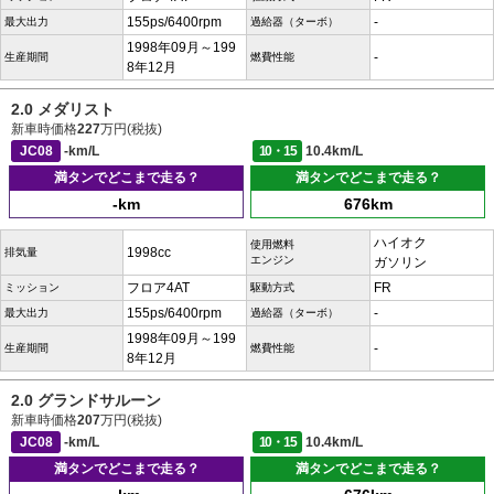
155ps/6400rpm
-
最大出力
過給器（ターボ）
1998年09月～199
-
生産期間
燃費性能
8年12月
2.0 メダリスト
新車時価格
227
万円(税抜)
JC08
-km/L
10・15
10.4km/L
満タンでどこまで走る？
満タンでどこまで走る？
-km
676km
ハイオク
使用燃料
1998cc
排気量
エンジン
ガソリン
フロア4AT
FR
ミッション
駆動方式
155ps/6400rpm
-
最大出力
過給器（ターボ）
1998年09月～199
-
生産期間
燃費性能
8年12月
2.0 グランドサルーン
新車時価格
207
万円(税抜)
JC08
-km/L
10・15
10.4km/L
満タンでどこまで走る？
満タンでどこまで走る？