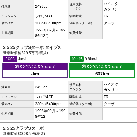
ハイオク
使用燃料
2498cc
排気量
エンジン
ガソリン
フロア4AT
FR
ミッション
駆動方式
280ps/6400rpm
ターボ
最大出力
過給器（ターボ）
1998年09月～199
-
生産期間
燃費性能
8年12月
2.5 25クラブSターボ タイプX
新車時価格
329.5
万円(税抜)
JC08
-km/L
10・15
9.8km/L
満タンでどこまで走る？
満タンでどこまで走る？
-km
637km
ハイオク
使用燃料
2498cc
排気量
エンジン
ガソリン
フロア4AT
FR
ミッション
駆動方式
280ps/6400rpm
ターボ
最大出力
過給器（ターボ）
1998年09月～199
-
生産期間
燃費性能
8年12月
2.5 25クラブSターボ
新車時価格
308
万円(税抜)