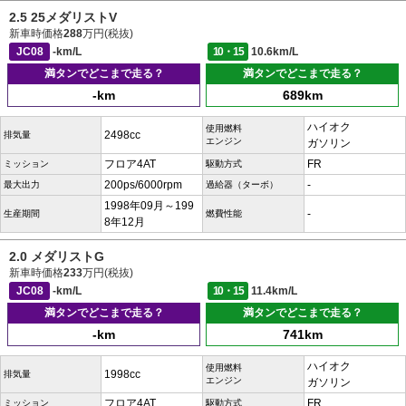
2.5 25メダリストV
新車時価格
288
万円(税抜)
JC08
-km/L
10・15
10.6km/L
満タンでどこまで走る？
満タンでどこまで走る？
-km
689km
ハイオク
使用燃料
2498cc
排気量
エンジン
ガソリン
フロア4AT
FR
ミッション
駆動方式
200ps/6000rpm
-
最大出力
過給器（ターボ）
1998年09月～199
-
生産期間
燃費性能
8年12月
2.0 メダリストG
新車時価格
233
万円(税抜)
JC08
-km/L
10・15
11.4km/L
満タンでどこまで走る？
満タンでどこまで走る？
-km
741km
ハイオク
使用燃料
1998cc
排気量
エンジン
ガソリン
フロア4AT
FR
ミッション
駆動方式