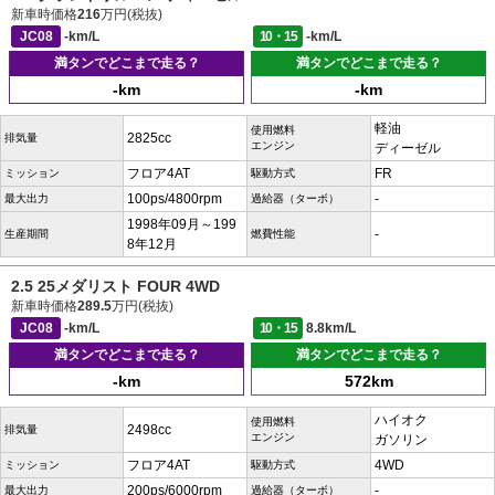
新車時価格
216
万円(税抜)
JC08
-km/L
10・15
-km/L
満タンでどこまで走る？
満タンでどこまで走る？
-km
-km
軽油
使用燃料
2825cc
排気量
エンジン
ディーゼル
フロア4AT
FR
ミッション
駆動方式
100ps/4800rpm
-
最大出力
過給器（ターボ）
1998年09月～199
-
生産期間
燃費性能
8年12月
2.5 25メダリスト FOUR 4WD
新車時価格
289.5
万円(税抜)
JC08
-km/L
10・15
8.8km/L
満タンでどこまで走る？
満タンでどこまで走る？
-km
572km
ハイオク
使用燃料
2498cc
排気量
エンジン
ガソリン
フロア4AT
4WD
ミッション
駆動方式
200ps/6000rpm
-
最大出力
過給器（ターボ）