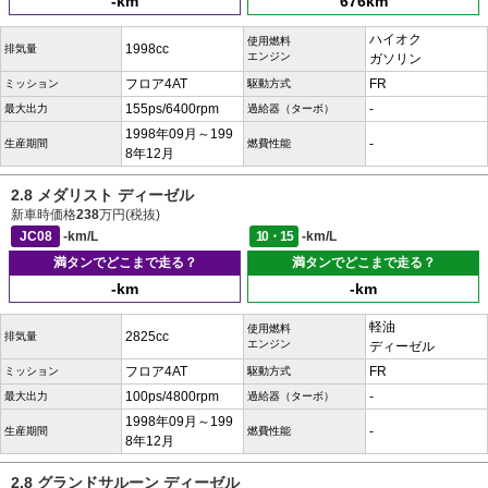
-km
676km
ハイオク
使用燃料
1998cc
排気量
エンジン
ガソリン
フロア4AT
FR
ミッション
駆動方式
155ps/6400rpm
-
最大出力
過給器（ターボ）
1998年09月～199
-
生産期間
燃費性能
8年12月
2.8 メダリスト ディーゼル
新車時価格
238
万円(税抜)
JC08
-km/L
10・15
-km/L
満タンでどこまで走る？
満タンでどこまで走る？
-km
-km
軽油
使用燃料
2825cc
排気量
エンジン
ディーゼル
フロア4AT
FR
ミッション
駆動方式
100ps/4800rpm
-
最大出力
過給器（ターボ）
1998年09月～199
-
生産期間
燃費性能
8年12月
2.8 グランドサルーン ディーゼル