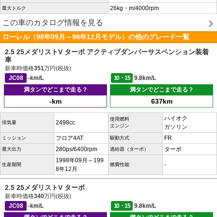
26kg・m/4000rpm
最大トルク
この車のカタログ情報を見る
ローレル（98年09月～98年12月モデル）の他のグレード一覧
2.5 25メダリストV ターボ アクティブダンパーサスペンション装着
車
新車時価格
351
万円(税抜)
JC08
-km/L
10・15
9.8km/L
満タンでどこまで走る？
満タンでどこまで走る？
-km
637km
ハイオク
使用燃料
2498cc
排気量
エンジン
ガソリン
フロア4AT
FR
ミッション
駆動方式
280ps/6400rpm
ターボ
最大出力
過給器（ターボ）
1998年09月～199
-
生産期間
燃費性能
8年12月
2.5 25メダリストV ターボ
新車時価格
340
万円(税抜)
JC08
-km/L
10・15
9.8km/L