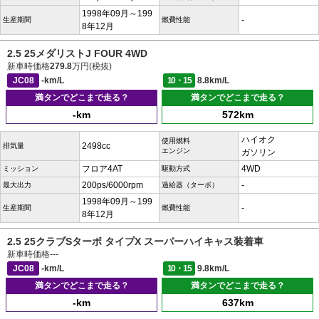
1998年09月～199
-
生産期間
燃費性能
8年12月
2.5 25メダリストJ FOUR 4WD
新車時価格
279.8
万円(税抜)
JC08
-km/L
10・15
8.8km/L
満タンでどこまで走る？
満タンでどこまで走る？
-km
572km
ハイオク
使用燃料
2498cc
排気量
エンジン
ガソリン
フロア4AT
4WD
ミッション
駆動方式
200ps/6000rpm
-
最大出力
過給器（ターボ）
1998年09月～199
-
生産期間
燃費性能
8年12月
2.5 25クラブSターボ タイプX スーパーハイキャス装着車
新車時価格
---
JC08
-km/L
10・15
9.8km/L
満タンでどこまで走る？
満タンでどこまで走る？
-km
637km