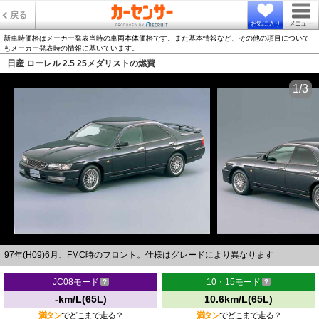
戻る
お気に入り
メニュー
新車時価格はメーカー発表当時の車両本体価格です。また基本情報など、その他の項目について
もメーカー発表時の情報に基いています。
日産 ローレル 2.5 25メダリストの燃費
1/3
97年(H09)6月、FMC時のフロント。仕様はグレードにより異なります
JC08モード
10・15モード
-km/L(65L)
10.6km/L(65L)
満タン
でどこまで走る？
満タン
でどこまで走る？