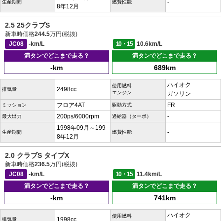
-
生産期間
燃費性能
8年12月
2.5 25クラブS
新車時価格
244.5
万円(税抜)
JC08
-km/L
10・15
10.6km/L
満タンでどこまで走る？
満タンでどこまで走る？
-km
689km
ハイオク
使用燃料
2498cc
排気量
エンジン
ガソリン
フロア4AT
FR
ミッション
駆動方式
200ps/6000rpm
-
最大出力
過給器（ターボ）
1998年09月～199
-
生産期間
燃費性能
8年12月
2.0 クラブS タイプX
新車時価格
236.5
万円(税抜)
JC08
-km/L
10・15
11.4km/L
満タンでどこまで走る？
満タンでどこまで走る？
-km
741km
ハイオク
使用燃料
1998cc
排気量