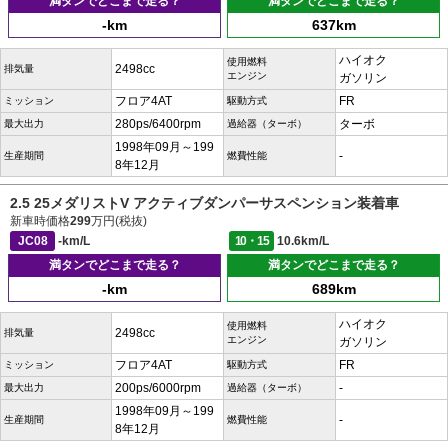
満タンでどこまで走る？
満タンでどこまで走る？
-km
637km
ハイオク
使用燃料
2498cc
排気量
エンジン
ガソリン
フロア4AT
FR
ミッション
駆動方式
280ps/6400rpm
ターボ
最大出力
過給器（ターボ）
1998年09月～199
-
生産期間
燃費性能
8年12月
2.5 25メダリストV アクティブダンパーサスペンション装着車
新車時価格
299
万円(税抜)
JC08
-km/L
10・15
10.6km/L
満タンでどこまで走る？
満タンでどこまで走る？
-km
689km
ハイオク
使用燃料
2498cc
排気量
エンジン
ガソリン
フロア4AT
FR
ミッション
駆動方式
200ps/6000rpm
-
最大出力
過給器（ターボ）
1998年09月～199
-
生産期間
燃費性能
8年12月