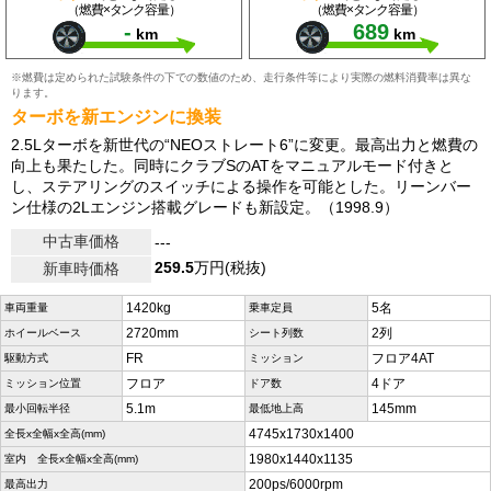
（燃費×タンク容量）
（燃費×タンク容量）
-
689
km
km
※燃費は定められた試験条件の下での数値のため、走行条件等により実際の燃料消費率は異な
ります。
ターボを新エンジンに換装
2.5Lターボを新世代の“NEOストレート6”に変更。最高出力と燃費の
向上も果たした。同時にクラブSのATをマニュアルモード付きと
し、ステアリングのスイッチによる操作を可能とした。リーンバー
ン仕様の2Lエンジン搭載グレードも新設定。（1998.9）
中古車価格
---
259.5
万円(税抜)
新車時価格
1420kg
5名
車両重量
乗車定員
2720mm
2列
ホイールベース
シート列数
FR
フロア4AT
駆動方式
ミッション
フロア
4ドア
ミッション位置
ドア数
5.1m
145mm
最小回転半径
最低地上高
4745x1730x1400
全長x全幅x全高(mm)
1980x1440x1135
室内 全長x全幅x全高(mm)
200ps/6000rpm
最高出力