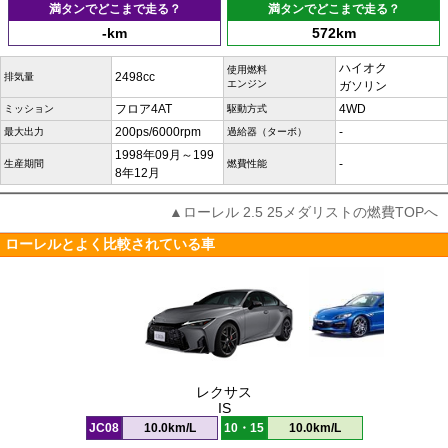
満タンでどこまで走る？
満タンでどこまで走る？
-km
572km
ハイオク
使用燃料
2498cc
排気量
エンジン
ガソリン
フロア4AT
4WD
ミッション
駆動方式
200ps/6000rpm
-
最大出力
過給器（ターボ）
1998年09月～199
-
生産期間
燃費性能
8年12月
▲ローレル 2.5 25メダリストの燃費TOPへ
ローレルとよく比較されている車
レクサス
IS
JC08
10.0km/L
10・15
10.0km/L