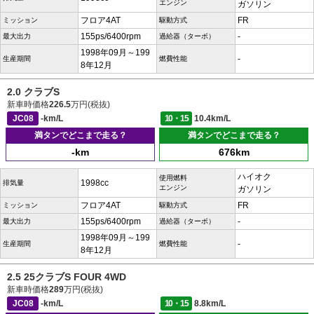
エンジン
ガソリン
フロア4AT
FR
ミッション
駆動方式
155ps/6400rpm
-
最大出力
過給器（ターボ）
1998年09月～199
-
生産期間
燃費性能
8年12月
2.0 クラブS
新車時価格
226.5
万円(税抜)
JC08
-km/L
10・15
10.4km/L
満タンでどこまで走る？
満タンでどこまで走る？
-km
676km
ハイオク
使用燃料
1998cc
排気量
エンジン
ガソリン
フロア4AT
FR
ミッション
駆動方式
155ps/6400rpm
-
最大出力
過給器（ターボ）
1998年09月～199
-
生産期間
燃費性能
8年12月
2.5 25クラブS FOUR 4WD
新車時価格
289
万円(税抜)
JC08
-km/L
10・15
8.8km/L