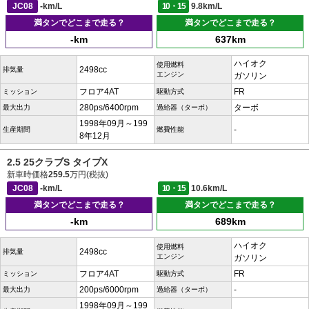
JC08
-km/L
10・15
9.8km/L
満タンでどこまで走る？
満タンでどこまで走る？
-km
637km
ハイオク
使用燃料
2498cc
排気量
エンジン
ガソリン
フロア4AT
FR
ミッション
駆動方式
280ps/6400rpm
ターボ
最大出力
過給器（ターボ）
1998年09月～199
-
生産期間
燃費性能
8年12月
2.5 25クラブS タイプX
新車時価格
259.5
万円(税抜)
JC08
-km/L
10・15
10.6km/L
満タンでどこまで走る？
満タンでどこまで走る？
-km
689km
ハイオク
使用燃料
2498cc
排気量
エンジン
ガソリン
フロア4AT
FR
ミッション
駆動方式
200ps/6000rpm
-
最大出力
過給器（ターボ）
1998年09月～199