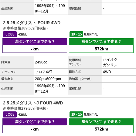
1998年09月～199
-
生産期間
燃費性能
8年12月
2.5 25メダリスト FOUR 4WD
新車時価格
289.5
万円(税抜)
JC08
-km/L
10・15
8.8km/L
満タンでどこまで走る？
満タンでどこまで走る？
-km
572km
ハイオク
使用燃料
2498cc
排気量
エンジン
ガソリン
フロア4AT
4WD
ミッション
駆動方式
200ps/6000rpm
-
最大出力
過給器（ターボ）
1998年09月～199
-
生産期間
燃費性能
8年12月
2.5 25メダリストJ FOUR 4WD
新車時価格
279.8
万円(税抜)
JC08
-km/L
10・15
8.8km/L
満タンでどこまで走る？
満タンでどこまで走る？
-km
572km