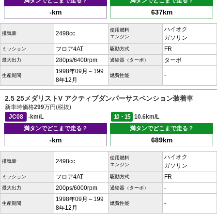
満タンでどこまで走る？
満タンでどこまで走る？
-km
637km
ハイオク
使用燃料
2498cc
排気量
エンジン
ガソリン
フロア4AT
FR
ミッション
駆動方式
280ps/6400rpm
ターボ
最大出力
過給器（ターボ）
1998年09月～199
-
生産期間
燃費性能
8年12月
2.5 25メダリストV アクティブダンパーサスペンション装着車
新車時価格
299
万円(税抜)
JC08
-km/L
10・15
10.6km/L
満タンでどこまで走る？
満タンでどこまで走る？
-km
689km
ハイオク
使用燃料
2498cc
排気量
エンジン
ガソリン
フロア4AT
FR
ミッション
駆動方式
200ps/6000rpm
-
最大出力
過給器（ターボ）
1998年09月～199
-
生産期間
燃費性能
8年12月