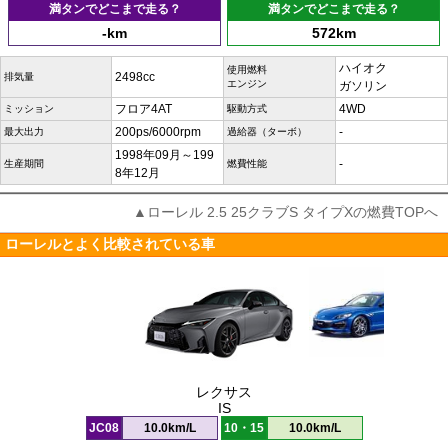
満タンでどこまで走る？
満タンでどこまで走る？
-km
572km
ハイオク
使用燃料
2498cc
排気量
エンジン
ガソリン
フロア4AT
4WD
ミッション
駆動方式
200ps/6000rpm
-
最大出力
過給器（ターボ）
1998年09月～199
-
生産期間
燃費性能
8年12月
▲ローレル 2.5 25クラブS タイプXの燃費TOPへ
ローレルとよく比較されている車
レクサス
IS
JC08
10.0km/L
10・15
10.0km/L