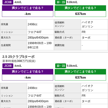
JC08
-km/L
10・15
9.8km/L
満タンでどこまで走る？
満タンでどこまで走る？
-km
637km
ハイオク
使用燃料
2498cc
排気量
エンジン
ガソリン
フロア4AT
FR
ミッション
駆動方式
280ps/6400rpm
ターボ
最大出力
過給器（ターボ）
1998年09月～199
-
生産期間
燃費性能
8年12月
2.5 25クラブSターボ
新車時価格
308
万円(税抜)
JC08
-km/L
10・15
9.8km/L
満タンでどこまで走る？
満タンでどこまで走る？
-km
637km
ハイオク
使用燃料
2498cc
排気量
エンジン
ガソリン
フロア4AT
FR
ミッション
駆動方式
280ps/6400rpm
ターボ
最大出力
過給器（ターボ）
1998年09月～199