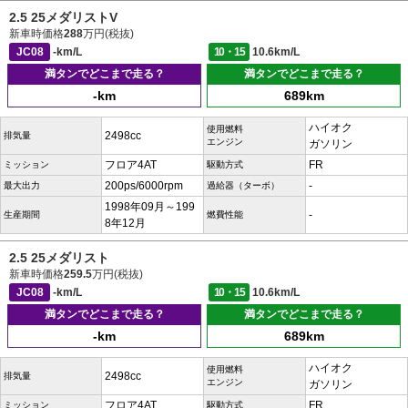
2.5 25メダリストV
新車時価格
288
万円(税抜)
JC08
-km/L
10・15
10.6km/L
満タンでどこまで走る？
満タンでどこまで走る？
-km
689km
ハイオク
使用燃料
2498cc
排気量
エンジン
ガソリン
フロア4AT
FR
ミッション
駆動方式
200ps/6000rpm
-
最大出力
過給器（ターボ）
1998年09月～199
-
生産期間
燃費性能
8年12月
2.5 25メダリスト
新車時価格
259.5
万円(税抜)
JC08
-km/L
10・15
10.6km/L
満タンでどこまで走る？
満タンでどこまで走る？
-km
689km
ハイオク
使用燃料
2498cc
排気量
エンジン
ガソリン
フロア4AT
FR
ミッション
駆動方式