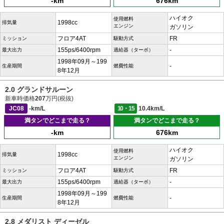
-km
676km
ハイオク
使用燃料
1998cc
排気量
エンジン
ガソリン
フロア4AT
FR
ミッション
駆動方式
155ps/6400rpm
-
最大出力
過給器（ターボ）
1998年09月～199
-
生産期間
燃費性能
8年12月
2.0 グランドサルーン
新車時価格
207
万円(税抜)
JC08
-km/L
10・15
10.4km/L
満タンでどこまで走る？
満タンでどこまで走る？
-km
676km
ハイオク
使用燃料
1998cc
排気量
エンジン
ガソリン
フロア4AT
FR
ミッション
駆動方式
155ps/6400rpm
-
最大出力
過給器（ターボ）
1998年09月～199
-
生産期間
燃費性能
8年12月
2.8 メダリスト ディーゼル