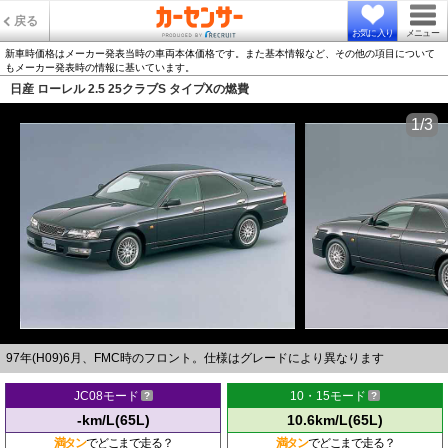
戻る
お気に入り
メニュー
新車時価格はメーカー発表当時の車両本体価格です。また基本情報など、その他の項目について
もメーカー発表時の情報に基いています。
日産 ローレル 2.5 25クラブS タイプXの燃費
1/3
97年(H09)6月、FMC時のフロント。仕様はグレードにより異なります
JC08モード
10・15モード
-km/L(65L)
10.6km/L(65L)
満タン
でどこまで走る？
満タン
でどこまで走る？