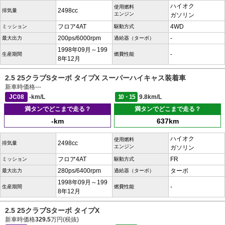
ハイオク
使用燃料
2498cc
排気量
エンジン
ガソリン
フロア4AT
4WD
ミッション
駆動方式
200ps/6000rpm
-
最大出力
過給器（ターボ）
1998年09月～199
-
生産期間
燃費性能
8年12月
2.5 25クラブSターボ タイプX スーパーハイキャス装着車
新車時価格
---
JC08
-km/L
10・15
9.8km/L
満タンでどこまで走る？
満タンでどこまで走る？
-km
637km
ハイオク
使用燃料
2498cc
排気量
エンジン
ガソリン
フロア4AT
FR
ミッション
駆動方式
280ps/6400rpm
ターボ
最大出力
過給器（ターボ）
1998年09月～199
-
生産期間
燃費性能
8年12月
2.5 25クラブSターボ タイプX
新車時価格
329.5
万円(税抜)