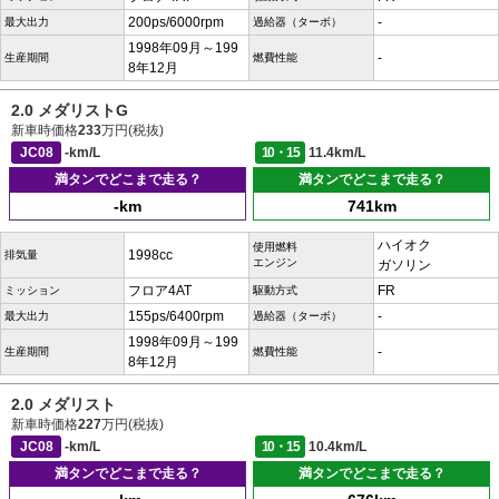
200ps/6000rpm
-
最大出力
過給器（ターボ）
1998年09月～199
-
生産期間
燃費性能
8年12月
2.0 メダリストG
新車時価格
233
万円(税抜)
JC08
-km/L
10・15
11.4km/L
満タンでどこまで走る？
満タンでどこまで走る？
-km
741km
ハイオク
使用燃料
1998cc
排気量
エンジン
ガソリン
フロア4AT
FR
ミッション
駆動方式
155ps/6400rpm
-
最大出力
過給器（ターボ）
1998年09月～199
-
生産期間
燃費性能
8年12月
2.0 メダリスト
新車時価格
227
万円(税抜)
JC08
-km/L
10・15
10.4km/L
満タンでどこまで走る？
満タンでどこまで走る？