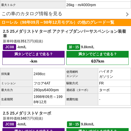
26kg・m/4000rpm
最大トルク
この車のカタログ情報を見る
ローレル（98年09月～98年12月モデル）の他のグレード一覧
2.5 25メダリストV ターボ アクティブダンパーサスペンション装着
車
新車時価格
351
万円(税抜)
JC08
-km/L
10・15
9.8km/L
満タンでどこまで走る？
満タンでどこまで走る？
-km
637km
ハイオク
使用燃料
2498cc
排気量
エンジン
ガソリン
フロア4AT
FR
ミッション
駆動方式
280ps/6400rpm
ターボ
最大出力
過給器（ターボ）
1998年09月～199
-
生産期間
燃費性能
8年12月
2.5 25メダリストV ターボ
新車時価格
340
万円(税抜)
JC08
-km/L
10・15
9.8km/L