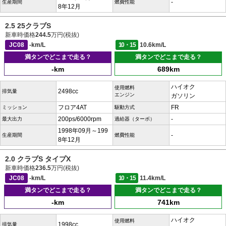
-
生産期間
燃費性能
8年12月
2.5 25クラブS
新車時価格
244.5
万円(税抜)
JC08
-km/L
10・15
10.6km/L
満タンでどこまで走る？
満タンでどこまで走る？
-km
689km
ハイオク
使用燃料
2498cc
排気量
エンジン
ガソリン
フロア4AT
FR
ミッション
駆動方式
200ps/6000rpm
-
最大出力
過給器（ターボ）
1998年09月～199
-
生産期間
燃費性能
8年12月
2.0 クラブS タイプX
新車時価格
236.5
万円(税抜)
JC08
-km/L
10・15
11.4km/L
満タンでどこまで走る？
満タンでどこまで走る？
-km
741km
ハイオク
使用燃料
1998cc
排気量