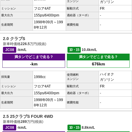
エンジン
ガソリン
フロア4AT
FR
ミッション
駆動方式
155ps/6400rpm
-
最大出力
過給器（ターボ）
1998年09月～199
-
生産期間
燃費性能
8年12月
2.0 クラブS
新車時価格
226.5
万円(税抜)
JC08
-km/L
10・15
10.4km/L
満タンでどこまで走る？
満タンでどこまで走る？
-km
676km
ハイオク
使用燃料
1998cc
排気量
エンジン
ガソリン
フロア4AT
FR
ミッション
駆動方式
155ps/6400rpm
-
最大出力
過給器（ターボ）
1998年09月～199
-
生産期間
燃費性能
8年12月
2.5 25クラブS FOUR 4WD
新車時価格
289
万円(税抜)
JC08
-km/L
10・15
8.8km/L