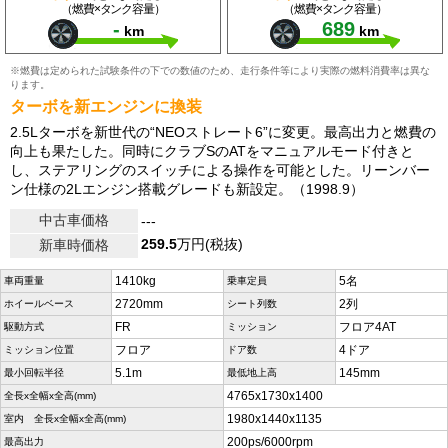
（燃費×タンク容量）
（燃費×タンク容量）
-
689
km
km
※燃費は定められた試験条件の下での数値のため、走行条件等により実際の燃料消費率は異な
ります。
ターボを新エンジンに換装
2.5Lターボを新世代の“NEOストレート6”に変更。最高出力と燃費の
向上も果たした。同時にクラブSのATをマニュアルモード付きと
し、ステアリングのスイッチによる操作を可能とした。リーンバー
ン仕様の2Lエンジン搭載グレードも新設定。（1998.9）
中古車価格
---
259.5
万円(税抜)
新車時価格
1410kg
5名
車両重量
乗車定員
2720mm
2列
ホイールベース
シート列数
FR
フロア4AT
駆動方式
ミッション
フロア
4ドア
ミッション位置
ドア数
5.1m
145mm
最小回転半径
最低地上高
4765x1730x1400
全長x全幅x全高(mm)
1980x1440x1135
室内 全長x全幅x全高(mm)
200ps/6000rpm
最高出力