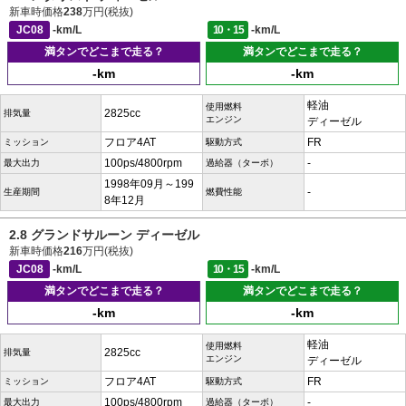
新車時価格
238
万円(税抜)
JC08
-km/L
10・15
-km/L
満タンでどこまで走る？
満タンでどこまで走る？
-km
-km
軽油
使用燃料
2825cc
排気量
エンジン
ディーゼル
フロア4AT
FR
ミッション
駆動方式
100ps/4800rpm
-
最大出力
過給器（ターボ）
1998年09月～199
-
生産期間
燃費性能
8年12月
2.8 グランドサルーン ディーゼル
新車時価格
216
万円(税抜)
JC08
-km/L
10・15
-km/L
満タンでどこまで走る？
満タンでどこまで走る？
-km
-km
軽油
使用燃料
2825cc
排気量
エンジン
ディーゼル
フロア4AT
FR
ミッション
駆動方式
100ps/4800rpm
-
最大出力
過給器（ターボ）