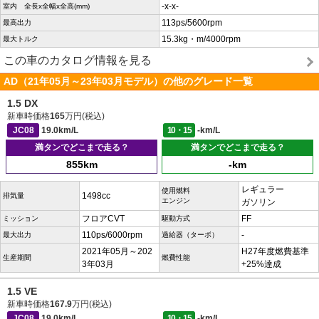
-x-x-
室内 全長x全幅x全高(mm)
113ps/5600rpm
最高出力
15.3kg・m/4000rpm
最大トルク
この車のカタログ情報を見る
AD（21年05月～23年03月モデル）の他のグレード一覧
1.5 DX
新車時価格
165
万円(税込)
JC08
19.0km/L
10・15
-km/L
満タンでどこまで走る？
満タンでどこまで走る？
855km
-km
レギュラー
使用燃料
1498cc
排気量
エンジン
ガソリン
フロアCVT
FF
ミッション
駆動方式
110ps/6000rpm
-
最大出力
過給器（ターボ）
2021年05月～202
H27年度燃費基準
生産期間
燃費性能
3年03月
+25%達成
1.5 VE
新車時価格
167.9
万円(税込)
JC08
19.0km/L
10・15
-km/L