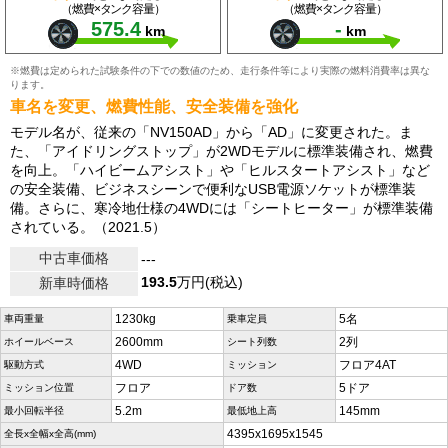
（燃費×タンク容量）
（燃費×タンク容量）
575.4
-
km
km
※燃費は定められた試験条件の下での数値のため、走行条件等により実際の燃料消費率は異な
ります。
車名を変更、燃費性能、安全装備を強化
モデル名が、従来の「NV150AD」から「AD」に変更された。ま
た、「アイドリングストップ」が2WDモデルに標準装備され、燃費
を向上。「ハイビームアシスト」や「ヒルスタートアシスト」など
の安全装備、ビジネスシーンで便利なUSB電源ソケットが標準装
備。さらに、寒冷地仕様の4WDには「シートヒーター」が標準装備
されている。（2021.5）
中古車価格
---
193.5
万円(税込)
新車時価格
1230kg
5名
車両重量
乗車定員
2600mm
2列
ホイールベース
シート列数
4WD
フロア4AT
駆動方式
ミッション
フロア
5ドア
ミッション位置
ドア数
5.2m
145mm
最小回転半径
最低地上高
4395x1695x1545
全長x全幅x全高(mm)