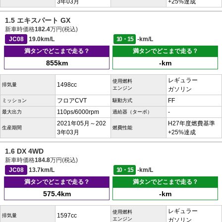
3年03月
+25%達成
1.5 エキスパート GX
新車時価格
182.4
万円(税込)
JC08
19.0km/L
10・15
-km/L
満タンでどこまで走る？
満タンでどこまで走る？
855km
-km
レギュラー
使用燃料
1498cc
排気量
エンジン
ガソリン
フロアCVT
FF
ミッション
駆動方式
110ps/6000rpm
-
最大出力
過給器（ターボ）
2021年05月～202
H27年度燃費基準
生産期間
燃費性能
3年03月
+25%達成
1.6 DX 4WD
新車時価格
184.8
万円(税込)
JC08
13.7km/L
10・15
-km/L
満タンでどこまで走る？
満タンでどこまで走る？
575.4km
-km
レギュラー
使用燃料
1597cc
排気量
エンジン
ガソリン