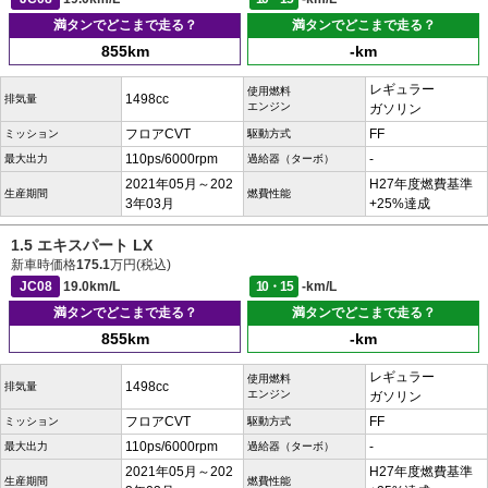
満タンでどこまで走る？
満タンでどこまで走る？
855km
-km
レギュラー
使用燃料
1498cc
排気量
エンジン
ガソリン
フロアCVT
FF
ミッション
駆動方式
110ps/6000rpm
-
最大出力
過給器（ターボ）
2021年05月～202
H27年度燃費基準
生産期間
燃費性能
3年03月
+25%達成
1.5 エキスパート LX
新車時価格
175.1
万円(税込)
JC08
19.0km/L
10・15
-km/L
満タンでどこまで走る？
満タンでどこまで走る？
855km
-km
レギュラー
使用燃料
1498cc
排気量
エンジン
ガソリン
フロアCVT
FF
ミッション
駆動方式
110ps/6000rpm
-
最大出力
過給器（ターボ）
2021年05月～202
H27年度燃費基準
生産期間
燃費性能