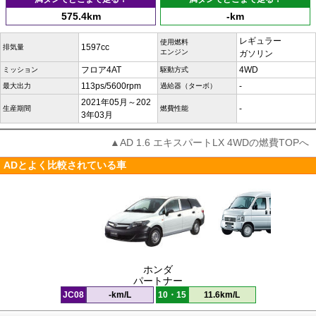
575.4km
-km
レギュラー
使用燃料
1597cc
排気量
エンジン
ガソリン
フロア4AT
4WD
ミッション
駆動方式
113ps/5600rpm
-
最大出力
過給器（ターボ）
2021年05月～202
-
生産期間
燃費性能
3年03月
▲AD 1.6 エキスパートLX 4WDの燃費TOPへ
ADとよく比較されている車
ホンダ
パートナー
JC08
-km/L
10・15
11.6km/L