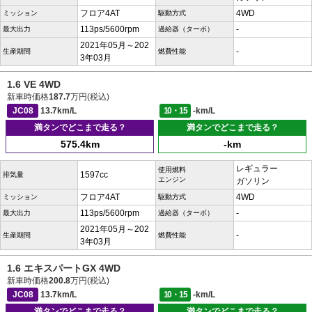
フロア4AT
4WD
ミッション
駆動方式
113ps/5600rpm
-
最大出力
過給器（ターボ）
2021年05月～202
-
生産期間
燃費性能
3年03月
1.6 VE 4WD
新車時価格
187.7
万円(税込)
JC08
13.7km/L
10・15
-km/L
満タンでどこまで走る？
満タンでどこまで走る？
575.4km
-km
レギュラー
使用燃料
1597cc
排気量
エンジン
ガソリン
フロア4AT
4WD
ミッション
駆動方式
113ps/5600rpm
-
最大出力
過給器（ターボ）
2021年05月～202
-
生産期間
燃費性能
3年03月
1.6 エキスパートGX 4WD
新車時価格
200.8
万円(税込)
JC08
13.7km/L
10・15
-km/L
満タンでどこまで走る？
満タンでどこまで走る？