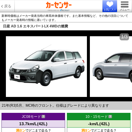
戻る
お気に入り
メニュー
新車時価格はメーカー発表当時の車両本体価格です。また基本情報など、その他の項目について
もメーカー発表時の情報に基いています。
日産 AD 1.6 エキスパートLX 4WDの燃費
1/3
21年(R3)5月、MC時のフロント。仕様はグレードにより異なります
JC08モード
10・15モード
13.7km/L(42L)
-km/L(42L)
満タン
でどこまで走る？
満タン
でどこまで走る？