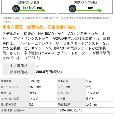
（燃費×タンク容量）
（燃費×タンク容量）
575.4
-
km
km
※燃費は定められた試験条件の下での数値のため、走行条件等により実際の燃料消費率は異な
ります。
車名を変更、燃費性能、安全装備を強化
モデル名が、従来の「NV150AD」から「AD」に変更された。ま
た、「アイドリングストップ」が2WDモデルに標準装備され、燃費
を向上。「ハイビームアシスト」や「ヒルスタートアシスト」など
の安全装備、ビジネスシーンで便利なUSB電源ソケットが標準装
備。さらに、寒冷地仕様の4WDには「シートヒーター」が標準装備
されている。（2021.5）
中古車価格
---
200.8
万円(税込)
新車時価格
1240kg
5名
車両重量
乗車定員
2600mm
2列
ホイールベース
シート列数
4WD
フロア4AT
駆動方式
ミッション
フロア
5ドア
ミッション位置
ドア数
5.2m
145mm
最小回転半径
最低地上高
4395x1695x1545
全長x全幅x全高(mm)