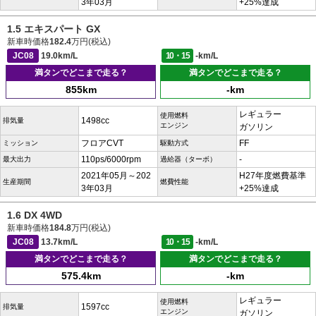
3年03月
+25%達成
1.5 エキスパート GX
新車時価格
182.4
万円(税込)
JC08
19.0km/L
10・15
-km/L
満タンでどこまで走る？
満タンでどこまで走る？
855km
-km
レギュラー
使用燃料
1498cc
排気量
エンジン
ガソリン
フロアCVT
FF
ミッション
駆動方式
110ps/6000rpm
-
最大出力
過給器（ターボ）
2021年05月～202
H27年度燃費基準
生産期間
燃費性能
3年03月
+25%達成
1.6 DX 4WD
新車時価格
184.8
万円(税込)
JC08
13.7km/L
10・15
-km/L
満タンでどこまで走る？
満タンでどこまで走る？
575.4km
-km
レギュラー
使用燃料
1597cc
排気量
エンジン
ガソリン