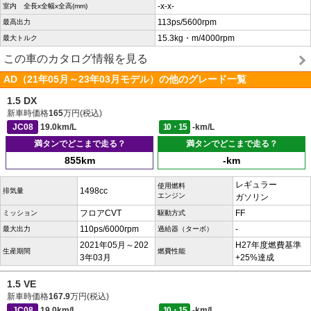
-x-x-
室内 全長x全幅x全高(mm)
113ps/5600rpm
最高出力
15.3kg・m/4000rpm
最大トルク
この車のカタログ情報を見る
AD（21年05月～23年03月モデル）の他のグレード一覧
1.5 DX
新車時価格
165
万円(税込)
JC08
19.0km/L
10・15
-km/L
満タンでどこまで走る？
満タンでどこまで走る？
855km
-km
レギュラー
使用燃料
1498cc
排気量
エンジン
ガソリン
フロアCVT
FF
ミッション
駆動方式
110ps/6000rpm
-
最大出力
過給器（ターボ）
2021年05月～202
H27年度燃費基準
生産期間
燃費性能
3年03月
+25%達成
1.5 VE
新車時価格
167.9
万円(税込)
JC08
19.0km/L
10・15
-km/L