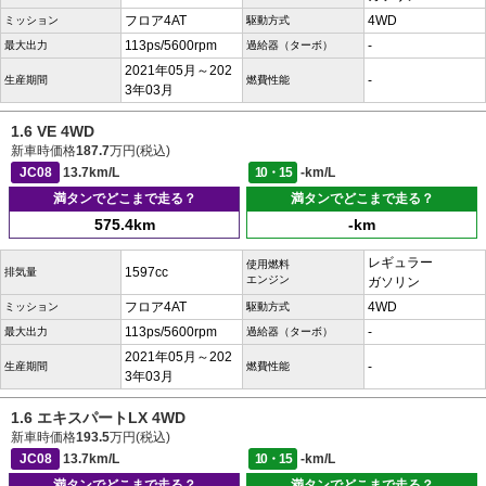
フロア4AT
4WD
ミッション
駆動方式
113ps/5600rpm
-
最大出力
過給器（ターボ）
2021年05月～202
-
生産期間
燃費性能
3年03月
1.6 VE 4WD
新車時価格
187.7
万円(税込)
JC08
13.7km/L
10・15
-km/L
満タンでどこまで走る？
満タンでどこまで走る？
575.4km
-km
レギュラー
使用燃料
1597cc
排気量
エンジン
ガソリン
フロア4AT
4WD
ミッション
駆動方式
113ps/5600rpm
-
最大出力
過給器（ターボ）
2021年05月～202
-
生産期間
燃費性能
3年03月
1.6 エキスパートLX 4WD
新車時価格
193.5
万円(税込)
JC08
13.7km/L
10・15
-km/L
満タンでどこまで走る？
満タンでどこまで走る？