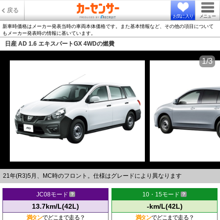
戻る
お気に入り
メニュー
新車時価格はメーカー発表当時の車両本体価格です。また基本情報など、その他の項目について
もメーカー発表時の情報に基いています。
日産 AD 1.6 エキスパートGX 4WDの燃費
1/3
21年(R3)5月、MC時のフロント。仕様はグレードにより異なります
JC08モード
10・15モード
13.7km/L(42L)
-km/L(42L)
満タン
でどこまで走る？
満タン
でどこまで走る？