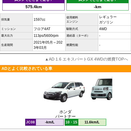
575.4km
-km
レギュラー
使用燃料
1597cc
排気量
エンジン
ガソリン
フロア4AT
4WD
ミッション
駆動方式
113ps/5600rpm
-
最大出力
過給器（ターボ）
2021年05月～202
-
生産期間
燃費性能
3年03月
▲AD 1.6 エキスパートGX 4WDの燃費TOPへ
ADとよく比較されている車
ホンダ
パートナー
JC08
-km/L
10・15
11.6km/L