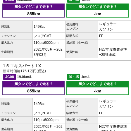
満タンでどこまで走る？
満タンでどこまで走る？
855km
-km
レギュラー
使用燃料
1498cc
排気量
エンジン
ガソリン
フロアCVT
FF
ミッション
駆動方式
110ps/6000rpm
-
最大出力
過給器（ターボ）
2021年05月～202
H27年度燃費基準
生産期間
燃費性能
3年03月
+25%達成
1.5 エキスパート LX
新車時価格
175.1
万円(税込)
JC08
19.0km/L
10・15
-km/L
満タンでどこまで走る？
満タンでどこまで走る？
855km
-km
レギュラー
使用燃料
1498cc
排気量
エンジン
ガソリン
フロアCVT
FF
ミッション
駆動方式
110ps/6000rpm
-
最大出力
過給器（ターボ）
2021年05月～202
H27年度燃費基準
生産期間
燃費性能