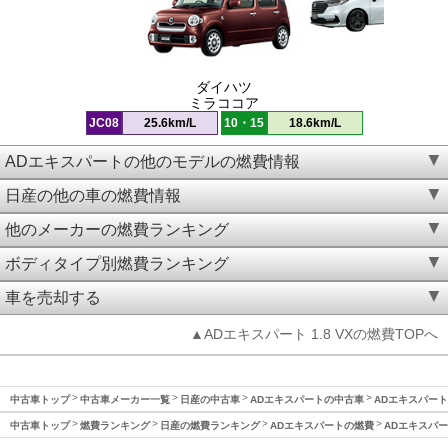
ダイハツ
ミラココア
JC08
25.6km/L
10・15
18.6km/L
ADエキスパートの他のモデルの燃費情報
日産の他の車の燃費情報
他のメーカーの燃費ランキング
ボディタイプ別燃費ランキング
車を売却する
▲ADエキスパート 1.8 VXの燃費TOPへ
中古車トップ
中古車メーカー一覧
日産の中古車
ADエキスパートの中古車
ADエキスパート(
中古車トップ
燃費ランキング
日産の燃費ランキング
ADエキスパートの燃費
ADエキスパート