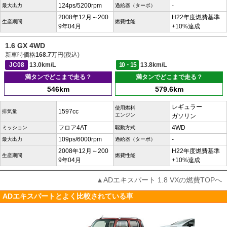
124ps/5200rpm
-
最大出力
過給器（ターボ）
2008年12月～200
H22年度燃費基準
生産期間
燃費性能
9年04月
+10%達成
1.6 GX 4WD
新車時価格
168.7
万円(税込)
JC08
13.0km/L
10・15
13.8km/L
満タンでどこまで走る？
満タンでどこまで走る？
546km
579.6km
レギュラー
使用燃料
1597cc
排気量
エンジン
ガソリン
フロア4AT
4WD
ミッション
駆動方式
109ps/6000rpm
-
最大出力
過給器（ターボ）
2008年12月～200
H22年度燃費基準
生産期間
燃費性能
9年04月
+10%達成
▲ADエキスパート 1.8 VXの燃費TOPへ
ADエキスパートとよく比較されている車