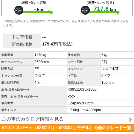
（燃費×タンク容量）
（燃費×タンク容量）
-
717.6
km
km
※燃費は定められた試験条件の下での数値のため、走行条件等により実際の燃料消費率は異な
ります。
中古車価格
---
179.4
万円(税込)
新車時価格
1170kg
5名
車両重量
乗車定員
2600mm
2列
ホイールベース
シート列数
FF
フロア4AT
駆動方式
ミッション
フロア
5ドア
ミッション位置
ドア数
4.7m
150mm
最小回転半径
最低地上高
4395x1695x1500
全長x全幅x全高(mm)
-x-x-
室内 全長x全幅x全高(mm)
124ps/5200rpm
最高出力
17.6kg・m/4800rpm
最大トルク
この車のカタログ情報を見る
ADエキスパート（08年12月～09年04月モデル）の他のグレード一覧