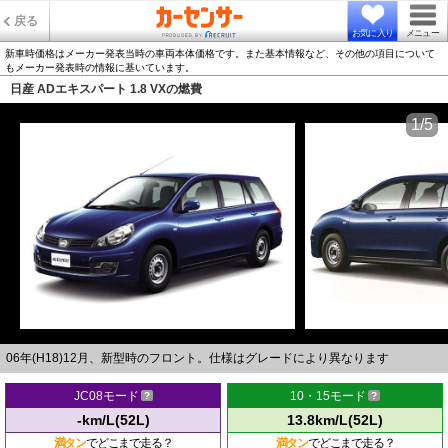
戻る
お気に入り
メニュー
新車時価格はメーカー発表当時の車両本体価格です。また基本情報など、その他の項目について
もメーカー発表時の情報に基いています。
日産 ADエキスパート 1.8 VXの燃費
1/5
06年(H18)12月、新型時のフロント。仕様はグレードにより異なります
JC08モード
10・15モード
-km/L(52L)
13.8km/L(52L)
満タン
でどこまで走る？
満タン
でどこまで走る？