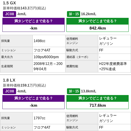
1.5 GX
新車時価格
143.3
万円(税込)
JC08
-km/L
10・15
16.2km/L
満タンでどこまで走る？
満タンでどこまで走る？
-km
842.4km
レギュラー
使用燃料
1498cc
排気量
エンジン
ガソリン
フロア4AT
FF
ミッション
駆動方式
109ps/6000rpm
-
最大出力
過給器（ターボ）
2008年12月～200
H22年度燃費基準
生産期間
燃費性能
9年04月
+25%達成
1.8 LX
新車時価格
159.1
万円(税込)
JC08
-km/L
10・15
13.8km/L
満タンでどこまで走る？
満タンでどこまで走る？
-km
717.6km
レギュラー
使用燃料
1797cc
排気量
エンジン
ガソリン
フロア4AT
FF
ミッション
駆動方式