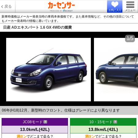
戻る
お気に入り
メニュー
新車時価格はメーカー発表当時の車両本体価格です。また基本情報など、その他の項目について
もメーカー発表時の情報に基いています。
日産 ADエキスパート 1.6 GX 4WDの燃費
1/5
06年(H18)12月、新型時のフロント。仕様はグレードにより異なります
JC08モード
10・15モード
13.0km/L(42L)
13.8km/L(42L)
満タン
でどこまで走る？
満タン
でどこまで走る？