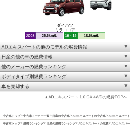
ダイハツ
ミラココア
JC08
25.6km/L
10・15
18.6km/L
ADエキスパートの他のモデルの燃費情報
日産の他の車の燃費情報
他のメーカーの燃費ランキング
ボディタイプ別燃費ランキング
車を売却する
▲ADエキスパート 1.6 GX 4WDの燃費TOPへ
中古車トップ
中古車メーカー一覧
日産の中古車
ADエキスパートの中古車
ADエキスパート(
中古車トップ
燃費ランキング
日産の燃費ランキング
ADエキスパートの燃費
ADエキスパート