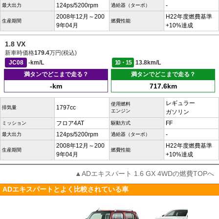
124ps/5200rpm
-
最大出力
過給器（ターボ）
2008年12月～200
H22年度燃費基準
生産期間
燃費性能
9年04月
+10%達成
1.8 VX
新車時価格
179.4
万円(税込)
JC08
-km/L
10・15
13.8km/L
満タンでどこまで走る？
満タンでどこまで走る？
-km
717.6km
レギュラー
使用燃料
1797cc
排気量
エンジン
ガソリン
フロア4AT
FF
ミッション
駆動方式
124ps/5200rpm
-
最大出力
過給器（ターボ）
2008年12月～200
H22年度燃費基準
生産期間
燃費性能
9年04月
+10%達成
▲ADエキスパート 1.6 GX 4WDの燃費TOPへ
ADエキスパートとよく比較されている車