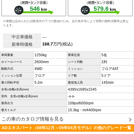
（燃費×タンク容量）
（燃費×タンク容量）
546
579.6
km
km
※燃費は定められた試験条件の下での数値のため、走行条件等により実際の燃料消費率は異な
ります。
中古車価格
---
168.7
万円(税込)
新車時価格
1250kg
5名
車両重量
乗車定員
2600mm
2列
ホイールベース
シート列数
4WD
フロア4AT
駆動方式
ミッション
フロア
5ドア
ミッション位置
ドア数
5.2m
145mm
最小回転半径
最低地上高
4395x1695x1545
全長x全幅x全高(mm)
-x-x-
室内 全長x全幅x全高(mm)
109ps/6000rpm
最高出力
15.3kg・m/4400rpm
最大トルク
この車のカタログ情報を見る
ADエキスパート（08年12月～09年04月モデル）の他のグレード一覧