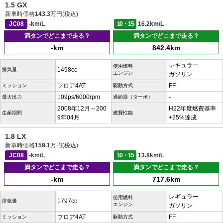
1.5 GX
新車時価格
143.3
万円(税込)
JC08
-km/L
10・15
16.2km/L
満タンでどこまで走る？
満タンでどこまで走る？
-km
842.4km
レギュラー
使用燃料
1498cc
排気量
エンジン
ガソリン
フロア4AT
FF
ミッション
駆動方式
109ps/6000rpm
-
最大出力
過給器（ターボ）
2008年12月～200
H22年度燃費基準
生産期間
燃費性能
9年04月
+25%達成
1.8 LX
新車時価格
159.1
万円(税込)
JC08
-km/L
10・15
13.8km/L
満タンでどこまで走る？
満タンでどこまで走る？
-km
717.6km
レギュラー
使用燃料
1797cc
排気量
エンジン
ガソリン
フロア4AT
FF
ミッション
駆動方式