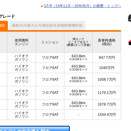
GT-R（14年11月～16年06月）の燃費・トップヘ
のグレード
価格
駆動方式/最大出力/過給器/生産期間/燃費性能
満タンで
使用燃料
新車時価格
ミッション
どこまで走る？
エンジン
(税込)
(燃費xタンク容量)
ハイオク
643.8km
フロア6AT
947.7
万円
ガソリン
※JC08モード
ハイオク
643.8km
フロア6AT
1040
万円
ガソリン
※JC08モード
ハイオク
643.8km
フロア6AT
1058.7
万円
ガソリン
※JC08モード
ハイオク
643.8km
フロア6AT
1170.1
万円
ガソリン
※JC08モード
ハイオク
643.8km
フロア6AT
1078.7
万円
ガソリン
※JC08モード
ハイオク
フロア6AT
-
1544.4
万円
ガソリン