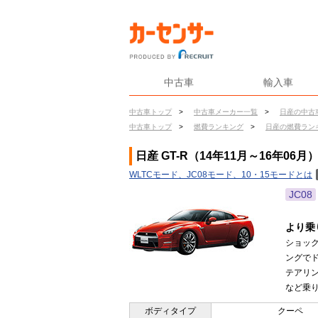
中古車
輸入車
中古車トップ
>
中古車メーカー一覧
>
日産の中古
中古車トップ
>
燃費ランキング
>
日産の燃費ラン
日産 GT-R（14年11月～16年06
WLTCモード、JC08モード、10・15モードとは
JC08
より乗
ショッ
ングで
テアリ
など乗り
ボディタイプ
クーペ