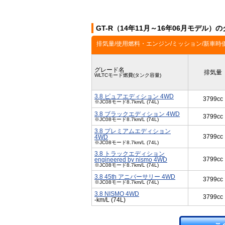
GT-R（14年11月～16年06月モデル）
排気量/使用燃料・エンジン/ミッション/新車時
グレード名
排気量
WLTCモード燃費(タンク容量)
3.8 ピュアエディション 4WD
3799cc
※JC08モード8.7km/L (74L)
3.8 ブラックエディション 4WD
3799cc
※JC08モード8.7km/L (74L)
3.8 プレミアムエディション
3799cc
4WD
※JC08モード8.7km/L (74L)
3.8 トラックエディション
3799cc
engineered by nismo 4WD
※JC08モード8.7km/L (74L)
3.8 45th アニバーサリー 4WD
3799cc
※JC08モード8.7km/L (74L)
3.8 NISMO 4WD
3799cc
-km/L (74L)