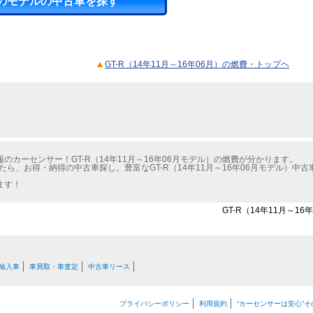
のモデルの中古車を探す
GT-R（14年11月～16年06月）の燃費・トップヘ
カーセンサー！GT-R（14年11月～16年06月モデル）の燃費が分かります。
たら、お得・納得の中古車探し。豊富なGT-R（14年11月～16年06月モデル）
ます！
GT-R（14年11月～1
輸入車
車買取・車査定
中古車リース
プライバシーポリシー
利用規約
“カーセンサーは安心”そ