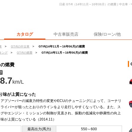
日産 GT-R（14年11月～16年06月）の燃費 | 中
カタログ
中古車販売店
保険/ローン/他
車
>
GT-Rの中古車
>
GT-R(14年11月～16年06月)の燃費
キング
>
GT-Rの燃費
>
GT-R(14年11月～16年06月)の燃費
月）の燃費
？
8.7
km/L
り味が上質になった
クアブソーバーの減衰力特性の変更やECUのチューニングによって、コーナリ
ドライバーが狙ったとおりのラインをより走行しやすくなっている。また、ス
ングやエンジン・ミッションの制御が見直され、振動の低減化や静粛性の向上
味が上質になっている（2014.11）
最高出力(馬力)
550～600