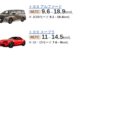
トヨタ アルファード
9.6
18.9
WLTC
～
km/L
※ JC08モード
9.1
～
19.4
km/L
トヨタ スープラ
11
14.5
WLTC
～
km/L
※ 10・15モード
7.6
～
9
km/L