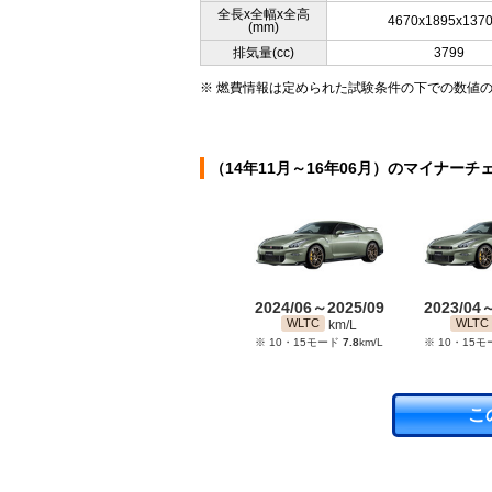
全長x全幅x全高
4670x1895x137
(mm)
排気量(cc)
3799
※ 燃費情報は定められた試験条件の下での数値
（14年11月～16年06月）のマイナーチ
2024/06～2025/09
2023/04
WLTC
WLTC
km/L
※ 10・15モード
7.8
km/L
※ 10・15
こ