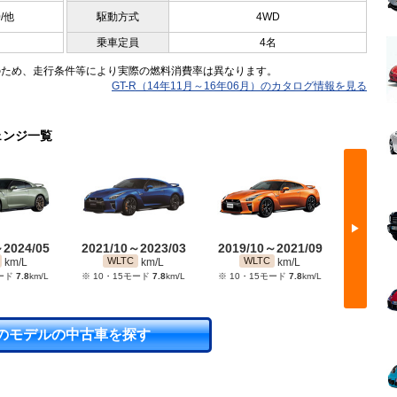
0/他
駆動方式
4WD
乗車定員
4名
のため、走行条件等により実際の燃料消費率は異なります。
GT-R（14年11月～16年06月）のカタログ情報を見る
ェンジ一覧
▶
～2024/05
2021/10～2023/03
2019/10～2021/09
2019/
WLTC
WLTC
WL
km/L
km/L
km/L
モード
7.8
km/L
※ 10・15モード
7.8
km/L
※ 10・15モード
7.8
km/L
※ 10・
のモデルの中古車を探す