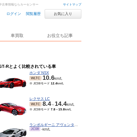
古車・中古車情報ならカーセンサー
サイトマップ
ログイン
閲覧履歴
お気に入り
車買取
お役立ち記事
GT-Rとよく比較されている車
ホンダ NSX
10.6
WLTC
km/L
※ JC08モード
12.4
km/L
レクサス LC
8.4
14.4
WLTC
～
km/L
※ JC08モード
7.8
～
15.8
km/L
ランボルギーニ アヴェンタドール
JC08
-km/L