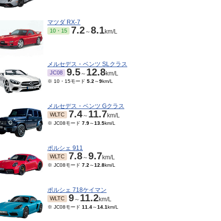
マツダ RX-7
7.2
8.1
10・15
～
km/L
メルセデス・ベンツ SLクラス
9.5
12.8
JC08
～
km/L
※ 10・15モード
5.2
～
9
km/L
メルセデス・ベンツ Gクラス
7.4
11.7
WLTC
～
km/L
※ JC08モード
7.9
～
13.5
km/L
06～2019/09
2017/11～2019/05
2016/07～2017/10
201
8.8
8.8
TC
JC08
JC08
J
km/L
km/L
km/L
ポルシェ 911
7.8
9.7
15モード
7.8
km/L
WLTC
～
km/L
※ JC08モード
7.2
～
12.8
km/L
ポルシェ 718ケイマン
9
11.2
WLTC
～
km/L
※ JC08モード
11.4
～
14.1
km/L