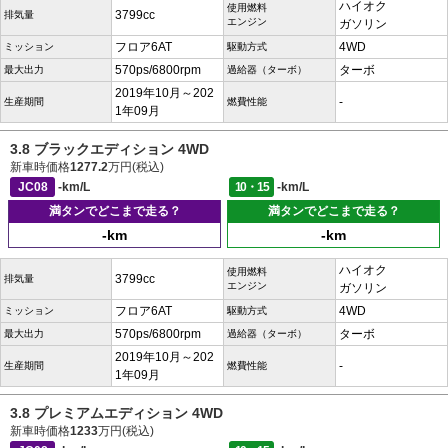
ハイオク
使用燃料
3799cc
排気量
エンジン
ガソリン
フロア6AT
4WD
ミッション
駆動方式
570ps/6800rpm
ターボ
最大出力
過給器（ターボ）
2019年10月～202
-
生産期間
燃費性能
1年09月
3.8 ブラックエディション 4WD
新車時価格
1277.2
万円(税込)
JC08
-km/L
10・15
-km/L
満タンでどこまで走る？
満タンでどこまで走る？
-km
-km
ハイオク
使用燃料
3799cc
排気量
エンジン
ガソリン
フロア6AT
4WD
ミッション
駆動方式
570ps/6800rpm
ターボ
最大出力
過給器（ターボ）
2019年10月～202
-
生産期間
燃費性能
1年09月
3.8 プレミアムエディション 4WD
新車時価格
1233
万円(税込)