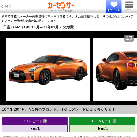
戻る
お気に入り
メニュー
新車時価格はメーカー発表当時の車両本体価格です。また基本情報など、その他の項目について
もメーカー発表時の情報に基いています。
日産 GT-R（19年10月～21年09月）の燃費
1/3
16年(H28)7月、MC時のフロント。仕様はグレードにより異なります
JC08モード
10・15モード
-km/L
-km/L