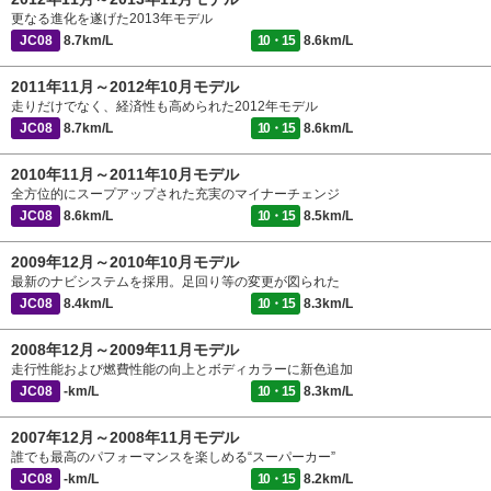
更なる進化を遂げた2013年モデル
JC08
8.7km/L
10・15
8.6km/L
2011年11月～2012年10月モデル
走りだけでなく、経済性も高められた2012年モデル
JC08
8.7km/L
10・15
8.6km/L
2010年11月～2011年10月モデル
全方位的にスープアップされた充実のマイナーチェンジ
JC08
8.6km/L
10・15
8.5km/L
2009年12月～2010年10月モデル
最新のナビシステムを採用。足回り等の変更が図られた
JC08
8.4km/L
10・15
8.3km/L
2008年12月～2009年11月モデル
走行性能および燃費性能の向上とボディカラーに新色追加
JC08
-km/L
10・15
8.3km/L
2007年12月～2008年11月モデル
誰でも最高のパフォーマンスを楽しめる“スーパーカー”
JC08
-km/L
10・15
8.2km/L