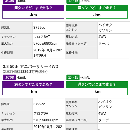
JC08
-km/L
10・15
-km/L
満タンでどこまで走る？
満タンでどこまで走る？
-km
-km
ハイオク
使用燃料
3799cc
排気量
エンジン
ガソリン
フロア6AT
4WD
ミッション
駆動方式
570ps/6800rpm
ターボ
最大出力
過給器（ターボ）
2019年10月～202
-
生産期間
燃費性能
1年09月
3.8 50th アニバーサリー 4WD
新車時価格
1339.3
万円(税込)
JC08
-km/L
10・15
-km/L
満タンでどこまで走る？
満タンでどこまで走る？
-km
-km
ハイオク
使用燃料
3799cc
排気量
エンジン
ガソリン
フロア6AT
4WD
ミッション
駆動方式
570ps/6800rpm
ターボ
最大出力
過給器（ターボ）
2019年10月～202
-
生産期間
燃費性能