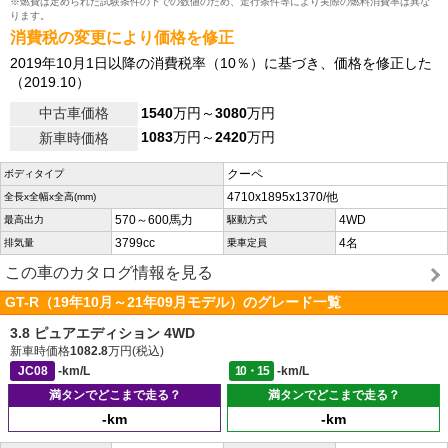
※燃費は定められた試験条件の下での数値のため、走行条件等により実際の燃料消費率は異な
ります。
消費税の変更により価格を修正
2019年10月1日以降の消費税率（10％）に基づき、価格を修正した
（2019.10）
中古車価格
1540
万円～
3080
万円
1083
万円～
2420
万円
新車時価格
クーペ
ボディタイプ
4710x1895x1370/他
全長x全幅x全高(mm)
570～600馬力
4WD
最高出力
駆動方式
3799cc
4名
排気量
乗車定員
この車のカタログ情報を見る
GT-R（19年10月～21年09月モデル）のグレード一覧
3.8 ピュアエディション 4WD
新車時価格
1082.8
万円(税込)
JC08
-km/L
10・15
-km/L
満タンでどこまで走る？
満タンでどこまで走る？
-km
-km