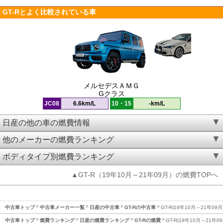
GT-Rとよく比較されている車
メルセデスＡＭＧ
Gクラス
JC08
6.6km/L
10・15
-km/L
日産の他の車の燃費情報
他のメーカーの燃費ランキング
ボディタイプ別燃費ランキング
▲GT-R（19年10月～21年09月）の燃費TOPへ
中古車トップ
中古車メーカー一覧
日産の中古車
GT-Rの中古車
GT-R(19年10月～21年09
中古車トップ
燃費ランキング
日産の燃費ランキング
GT-Rの燃費
GT-R(19年10月～21年0