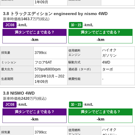
1年09月
3.8 トラックエディション engineered by nismo 4WD
新車時価格
1463.7
万円(税込)
JC08
-km/L
10・15
-km/L
満タンでどこまで走る？
満タンでどこまで走る？
-km
-km
ハイオク
使用燃料
3799cc
排気量
エンジン
ガソリン
フロア6AT
4WD
ミッション
駆動方式
570ps/6800rpm
ターボ
最大出力
過給器（ターボ）
2019年10月～202
-
生産期間
燃費性能
1年09月
3.8 NISMO 4WD
新車時価格
2420
万円(税込)
JC08
-km/L
10・15
-km/L
満タンでどこまで走る？
満タンでどこまで走る？
-km
-km
ハイオク
使用燃料
3799cc
排気量
エンジン