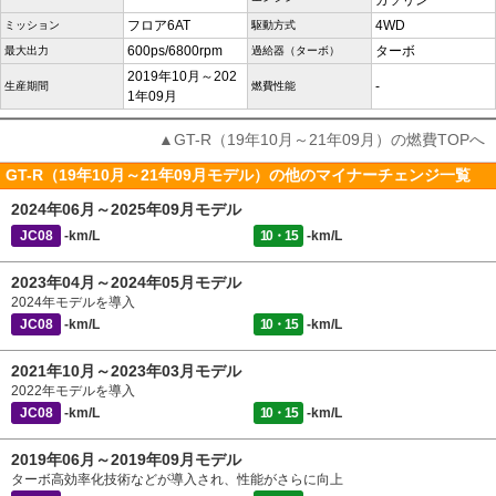
ガソリン
フロア6AT
4WD
ミッション
駆動方式
600ps/6800rpm
ターボ
最大出力
過給器（ターボ）
2019年10月～202
-
生産期間
燃費性能
1年09月
▲GT-R（19年10月～21年09月）の燃費TOPへ
GT-R（19年10月～21年09月モデル）の他のマイナーチェンジ一覧
2024年06月～2025年09月モデル
JC08
-km/L
10・15
-km/L
2023年04月～2024年05月モデル
2024年モデルを導入
JC08
-km/L
10・15
-km/L
2021年10月～2023年03月モデル
2022年モデルを導入
JC08
-km/L
10・15
-km/L
2019年06月～2019年09月モデル
ターボ高効率化技術などが導入され、性能がさらに向上