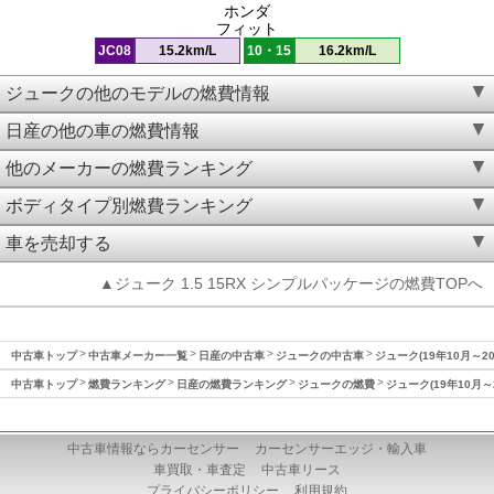
ホンダ
フィット
JC08
15.2km/L
10・15
16.2km/L
ジュークの他のモデルの燃費情報
日産の他の車の燃費情報
他のメーカーの燃費ランキング
ボディタイプ別燃費ランキング
車を売却する
▲ジューク 1.5 15RX シンプルパッケージの燃費TOPへ
中古車トップ
中古車メーカー一覧
日産の中古車
ジュークの中古車
ジューク(19年10月～2
中古車トップ
燃費ランキング
日産の燃費ランキング
ジュークの燃費
ジューク(19年10月～
中古車情報ならカーセンサー
カーセンサーエッジ・輸入車
車買取・車査定
中古車リース
プライバシーポリシー
利用規約