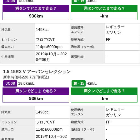
JC08
18.0km/L
10・15
-km/L
満タンでどこまで走る？
満タンでどこまで走る？
936km
-km
レギュラー
使用燃料
1498cc
排気量
エンジン
ガソリン
フロアCVT
FF
ミッション
駆動方式
114ps/6000rpm
-
最大出力
過給器（ターボ）
2019年10月～202
-
生産期間
燃費性能
0年06月
1.5 15RX V アーバンセレクション
新車時価格
226.7
万円(税込)
JC08
18.0km/L
10・15
-km/L
満タンでどこまで走る？
満タンでどこまで走る？
936km
-km
レギュラー
使用燃料
1498cc
排気量
エンジン
ガソリン
フロアCVT
FF
ミッション
駆動方式
114ps/6000rpm
-
最大出力
過給器（ターボ）
2019年10月～202
-
生産期間
燃費性能