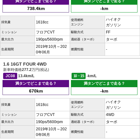
満タンでどこまで走る？
満タンでどこまで走る？
738.4km
-km
ハイオク
使用燃料
1618cc
排気量
エンジン
ガソリン
フロアCVT
FF
ミッション
駆動方式
190ps/5600rpm
ターボ
最大出力
過給器（ターボ）
2019年10月～202
-
生産期間
燃費性能
0年06月
1.6 16GT FOUR 4WD
新車時価格
277.2
万円(税込)
JC08
13.4km/L
10・15
-km/L
満タンでどこまで走る？
満タンでどこまで走る？
670km
-km
ハイオク
使用燃料
1618cc
排気量
エンジン
ガソリン
フロアCVT
4WD
ミッション
駆動方式
190ps/5600rpm
ターボ
最大出力
過給器（ターボ）
2019年10月～202
-
生産期間
燃費性能
0年06月