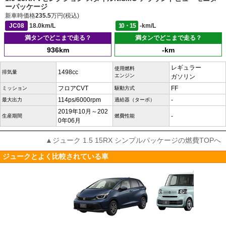
ーパッケージ
新車時価格
235.5
万円(税込)
JC08
18.0km/L
10・15
-km/L
満タンでどこまで走る？
満タンでどこまで走る？
936km
-km
レギュラー
使用燃料
1498cc
排気量
エンジン
ガソリン
フロアCVT
FF
ミッション
駆動方式
114ps/6000rpm
-
最大出力
過給器（ターボ）
2019年10月～202
-
生産期間
燃費性能
0年06月
▲ジューク 1.5 15RX シンプルパッケージの燃費TOPへ
ジュークとよく比較されている車