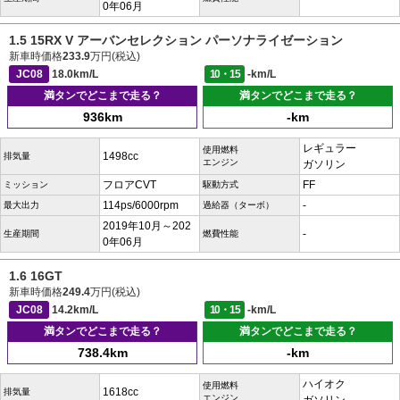
0年06月
1.5 15RX V アーバンセレクション パーソナライゼーション
新車時価格
233.9
万円(税込)
JC08
18.0km/L
10・15
-km/L
満タンでどこまで走る？
満タンでどこまで走る？
936km
-km
レギュラー
使用燃料
1498cc
排気量
エンジン
ガソリン
フロアCVT
FF
ミッション
駆動方式
114ps/6000rpm
-
最大出力
過給器（ターボ）
2019年10月～202
-
生産期間
燃費性能
0年06月
1.6 16GT
新車時価格
249.4
万円(税込)
JC08
14.2km/L
10・15
-km/L
満タンでどこまで走る？
満タンでどこまで走る？
738.4km
-km
ハイオク
使用燃料
1618cc
排気量
エンジン