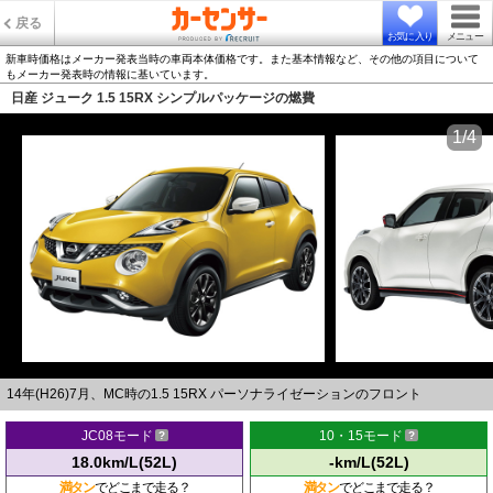
戻る
お気に入り
メニュー
新車時価格はメーカー発表当時の車両本体価格です。また基本情報など、その他の項目について
もメーカー発表時の情報に基いています。
日産 ジューク 1.5 15RX シンプルパッケージの燃費
1/4
14年(H26)7月、MC時の1.5 15RX パーソナライゼーションのフロント
JC08モード
10・15モード
18.0km/L(52L)
-km/L(52L)
満タン
でどこまで走る？
満タン
でどこまで走る？