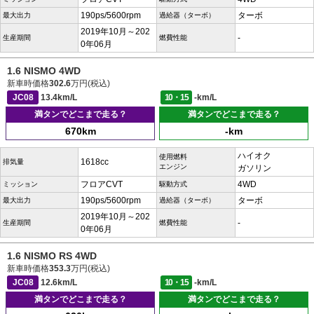
190ps/5600rpm
ターボ
最大出力
過給器（ターボ）
2019年10月～202
-
生産期間
燃費性能
0年06月
1.6 NISMO 4WD
新車時価格
302.6
万円(税込)
JC08
13.4km/L
10・15
-km/L
満タンでどこまで走る？
満タンでどこまで走る？
670km
-km
ハイオク
使用燃料
1618cc
排気量
エンジン
ガソリン
フロアCVT
4WD
ミッション
駆動方式
190ps/5600rpm
ターボ
最大出力
過給器（ターボ）
2019年10月～202
-
生産期間
燃費性能
0年06月
1.6 NISMO RS 4WD
新車時価格
353.3
万円(税込)
JC08
12.6km/L
10・15
-km/L
満タンでどこまで走る？
満タンでどこまで走る？