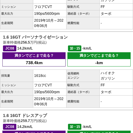
ガソリン
フロアCVT
FF
ミッション
駆動方式
190ps/5600rpm
ターボ
最大出力
過給器（ターボ）
2019年10月～202
-
生産期間
燃費性能
0年06月
1.6 16GT パーソナライゼーション
新車時価格
256.5
万円(税込)
JC08
14.2km/L
10・15
-km/L
満タンでどこまで走る？
満タンでどこまで走る？
738.4km
-km
ハイオク
使用燃料
1618cc
排気量
エンジン
ガソリン
フロアCVT
FF
ミッション
駆動方式
190ps/5600rpm
ターボ
最大出力
過給器（ターボ）
2019年10月～202
-
生産期間
燃費性能
0年06月
1.6 16GT ドレスアップ
新車時価格
259.7
万円(税込)
JC08
14.2km/L
10・15
-km/L