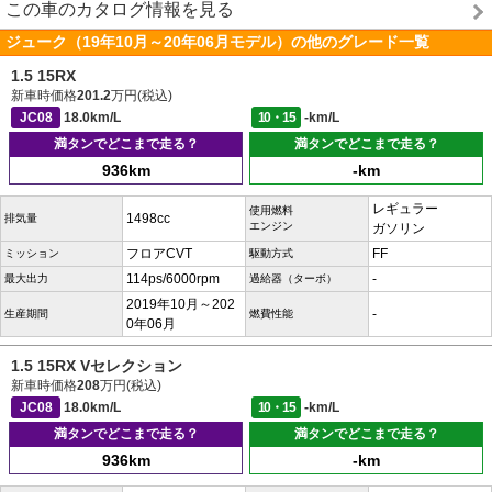
この車のカタログ情報を見る
ジューク（19年10月～20年06月モデル）の他のグレード一覧
1.5 15RX
新車時価格
201.2
万円(税込)
JC08
18.0km/L
10・15
-km/L
満タンでどこまで走る？
満タンでどこまで走る？
936km
-km
レギュラー
使用燃料
1498cc
排気量
エンジン
ガソリン
フロアCVT
FF
ミッション
駆動方式
114ps/6000rpm
-
最大出力
過給器（ターボ）
2019年10月～202
-
生産期間
燃費性能
0年06月
1.5 15RX Vセレクション
新車時価格
208
万円(税込)
JC08
18.0km/L
10・15
-km/L
満タンでどこまで走る？
満タンでどこまで走る？
936km
-km