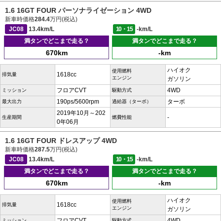
1.6 16GT FOUR パーソナライゼーション 4WD
新車時価格
284.4
万円(税込)
JC08
13.4km/L
10・15
-km/L
満タンでどこまで走る？
満タンでどこまで走る？
670km
-km
ハイオク
使用燃料
1618cc
排気量
エンジン
ガソリン
フロアCVT
4WD
ミッション
駆動方式
190ps/5600rpm
ターボ
最大出力
過給器（ターボ）
2019年10月～202
-
生産期間
燃費性能
0年06月
1.6 16GT FOUR ドレスアップ 4WD
新車時価格
287.5
万円(税込)
JC08
13.4km/L
10・15
-km/L
満タンでどこまで走る？
満タンでどこまで走る？
670km
-km
ハイオク
使用燃料
1618cc
排気量
エンジン
ガソリン
フロアCVT
4WD
ミッション
駆動方式