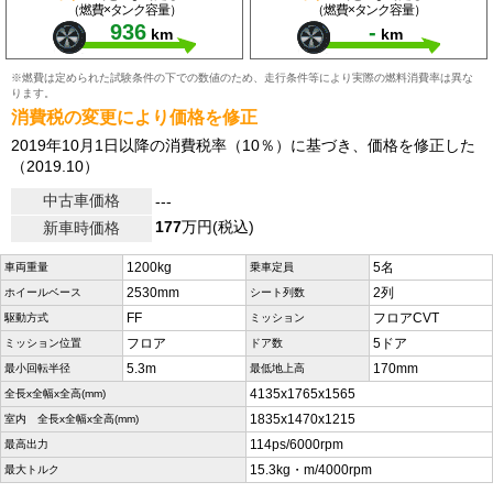
（燃費×タンク容量）
（燃費×タンク容量）
936
-
km
km
※燃費は定められた試験条件の下での数値のため、走行条件等により実際の燃料消費率は異な
ります。
消費税の変更により価格を修正
2019年10月1日以降の消費税率（10％）に基づき、価格を修正した
（2019.10）
中古車価格
---
177
万円(税込)
新車時価格
1200kg
5名
車両重量
乗車定員
2530mm
2列
ホイールベース
シート列数
FF
フロアCVT
駆動方式
ミッション
フロア
5ドア
ミッション位置
ドア数
5.3m
170mm
最小回転半径
最低地上高
4135x1765x1565
全長x全幅x全高(mm)
1835x1470x1215
室内 全長x全幅x全高(mm)
114ps/6000rpm
最高出力
15.3kg・m/4000rpm
最大トルク