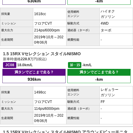
630km
-km
ハイオク
使用燃料
1618cc
排気量
エンジン
ガソリン
フロアCVT
4WD
ミッション
駆動方式
214ps/6000rpm
ターボ
最大出力
過給器（ターボ）
2019年10月～202
-
生産期間
燃費性能
0年06月
1.5 15RX Vセレクション スタイルNISMO
新車時価格
228.9
万円(税込)
JC08
18.0km/L
10・15
-km/L
満タンでどこまで走る？
満タンでどこまで走る？
936km
-km
レギュラー
使用燃料
1498cc
排気量
エンジン
ガソリン
フロアCVT
FF
ミッション
駆動方式
114ps/6000rpm
-
最大出力
過給器（ターボ）
2019年10月～202
-
生産期間
燃費性能
0年06月
1.5 15RX Vセレクション スタイルNISMO アラウンドビューモニタ