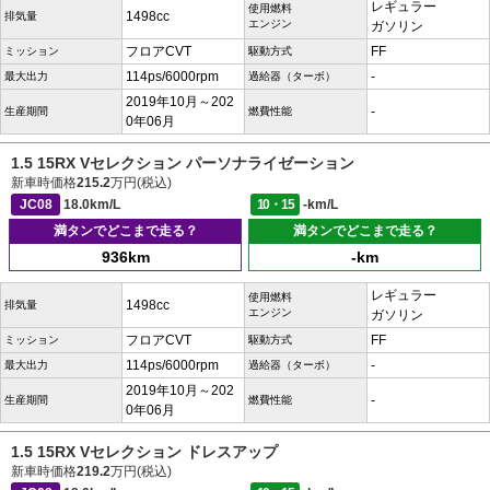
レギュラー
使用燃料
1498cc
排気量
エンジン
ガソリン
フロアCVT
FF
ミッション
駆動方式
114ps/6000rpm
-
最大出力
過給器（ターボ）
2019年10月～202
-
生産期間
燃費性能
0年06月
1.5 15RX Vセレクション パーソナライゼーション
新車時価格
215.2
万円(税込)
JC08
18.0km/L
10・15
-km/L
満タンでどこまで走る？
満タンでどこまで走る？
936km
-km
レギュラー
使用燃料
1498cc
排気量
エンジン
ガソリン
フロアCVT
FF
ミッション
駆動方式
114ps/6000rpm
-
最大出力
過給器（ターボ）
2019年10月～202
-
生産期間
燃費性能
0年06月
1.5 15RX Vセレクション ドレスアップ
新車時価格
219.2
万円(税込)