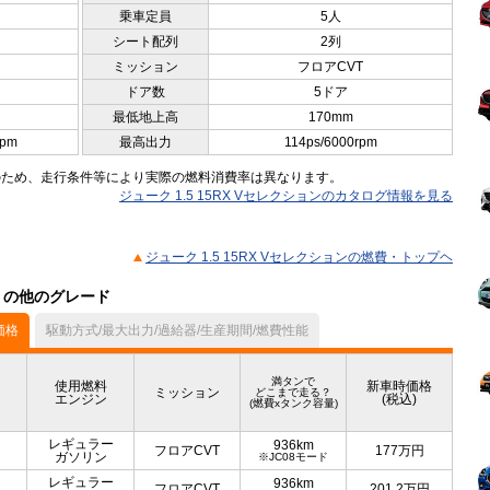
乗車定員
5人
シート配列
2列
ミッション
フロアCVT
ドア数
5ドア
最低地上高
170mm
rpm
最高出力
114ps/6000rpm
のため、走行条件等により実際の燃料消費率は異なります。
ジューク 1.5 15RX Vセレクションのカタログ情報を見る
ジューク 1.5 15RX Vセレクションの燃費・トップヘ
ル）の他のグレード
価格
駆動方式/最大出力/過給器/生産期間/燃費性能
満タンで
使用燃料
新車時価格
ミッション
どこまで走る？
エンジン
(税込)
(燃費xタンク容量)
レギュラー
936km
フロアCVT
177
万円
ガソリン
※JC08モード
レギュラー
936km
フロアCVT
201.2
万円