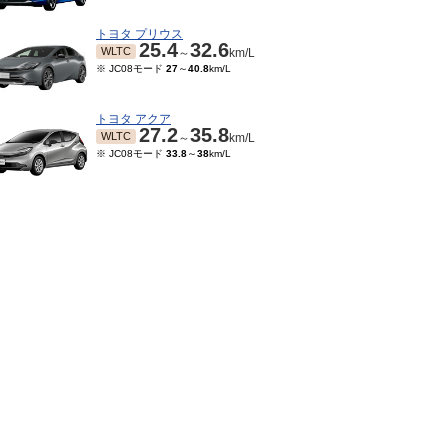
トヨタ プリウス
25.4
32.6
WLTC
～
km/L
※ JC08モード
27
～
40.8
km/L
トヨタ アクア
27.2
35.8
WLTC
～
km/L
※ JC08モード
33.8
～
38
km/L