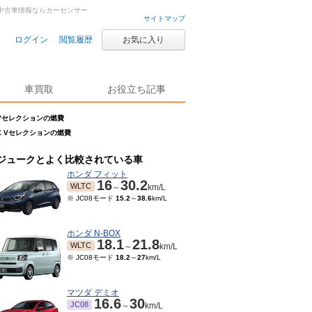
古車・中古車情報ならカーセンサー
サイトマップ
ログイン
閲覧履歴
お気に入り
車買取
お役立ち記事
X Vセレクションの燃費
5RX Vセレクションの燃費
ジュークとよく比較されている車
ホンダ フィット
16
30.2
WLTC
～
km/L
※ JC08モード
15.2
～
38.6
km/L
ホンダ N-BOX
18.1
21.8
WLTC
～
km/L
※ JC08モード
18.2
～
27
km/L
マツダ デミオ
16.6
30
JC08
～
km/L