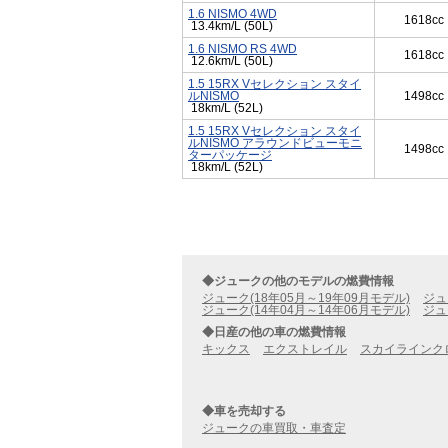
1.6 NISMO 4WD
1618cc
13.4km/L (50L)
1.6 NISMO RS 4WD
1618cc
12.6km/L (50L)
1.5 15RX Vセレクション スタイ
ルNISMO
1498cc
18km/L (52L)
1.5 15RX Vセレクション スタイ
ルNISMO アラウンドビューモニ
1498cc
ターパッケージ
18km/L (52L)
◆ジュークの他のモデルの燃費情報
ジューク(18年05月～19年09月モデル)
ジュ
ジューク(14年04月～14年06月モデル)
ジュ
◆日産の他の車の燃費情報
キックス
エクストレイル
スカイラインク
◆車を売却する
ジュークの車買取・車査定