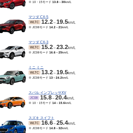
※ 10・15モード
13.8
～
30
km/L
マツダ CX-5
12.2
19.5
WLTC
～
km/L
※ JC08モード
14.2
～
21
km/L
マツダ CX-3
15.2
23.2
WLTC
～
km/L
※ JC08モード
16.6
～
25
km/L
ミニ ミニ
13.2
19.5
WLTC
～
km/L
※ JC08モード
13
～
24.2
km/L
スバル インプレッサXV
15.8
20.4
JC08
～
km/L
※ 10・15モード
14
～
15.6
km/L
スズキ スイフト
16.6
25.4
WLTC
～
km/L
※ JC08モード
14.8
～
32
km/L