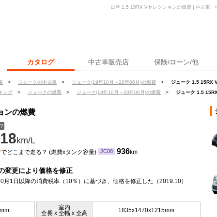
日産 1.5 15RX Vセレクションの燃費 | 中
カタログ
中古車販売店
保険/ローン/他
車
>
ジュークの中古車
>
ジューク(19年10月～20年06月)の燃費
>
ジューク 1.5 15R
キング
>
ジュークの燃費
>
ジューク(19年10月～20年06月)の燃費
>
ジューク 1.5 1
ションの燃費
？
18
km/L
ン
936
JC08
でどこまで走る？ (燃費xタンク容量)
km
の変更により価格を修正
年10月1日以降の消費税率（10％）に基づき、価格を修正した（2019.10）
室内
5mm
1835x1470x1215mm
全長 x 全幅 x 全高