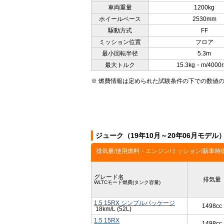
車両重量
1200kg
ホイールベース
2530mm
駆動方式
FF
ミッション位置
フロア
最小回転半径
5.3m
最大トルク
15.3kg・m/4000
※ 燃費情報は定められた試験条件の下での数値
ジューク（19年10月～20年06月モデ
排気量/使用燃料・エンジン/ミッション/新車時
グレード名
排気量
WLTCモード燃費(タンク容量)
1.5 15RX シンプルパッケージ
1498cc
18km/L (52L)
1.5 15RX
1498cc