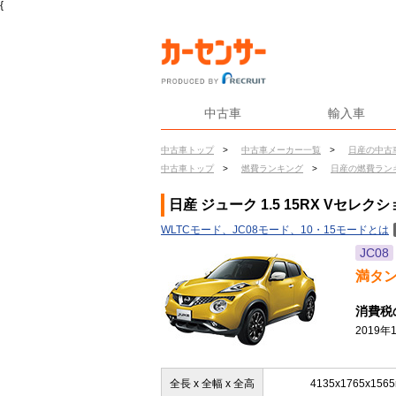
{
中古車
輸入車
中古車トップ
>
中古車メーカー一覧
>
日産の中古
中古車トップ
>
燃費ランキング
>
日産の燃費ラン
日産 ジューク 1.5 15RX Vセレク
WLTCモード、JC08モード、10・15モードとは
JC08
満タ
消費税
2019
全長 x 全幅 x 全高
4135x1765x156