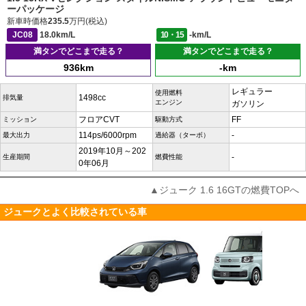
ーパッケージ
新車時価格
235.5
万円(税込)
JC08
18.0km/L
10・15
-km/L
満タンでどこまで走る？
満タンでどこまで走る？
936km
-km
レギュラー
使用燃料
1498cc
排気量
エンジン
ガソリン
フロアCVT
FF
ミッション
駆動方式
114ps/6000rpm
-
最大出力
過給器（ターボ）
2019年10月～202
-
生産期間
燃費性能
0年06月
▲ジューク 1.6 16GTの燃費TOPへ
ジュークとよく比較されている車