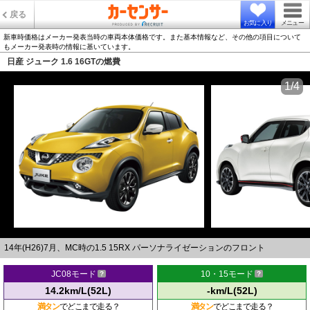
戻る
お気に入り
メニュー
新車時価格はメーカー発表当時の車両本体価格です。また基本情報など、その他の項目について
もメーカー発表時の情報に基いています。
日産 ジューク 1.6 16GTの燃費
1/4
14年(H26)7月、MC時の1.5 15RX パーソナライゼーションのフロント
JC08モード
10・15モード
14.2km/L(52L)
-km/L(52L)
満タン
でどこまで走る？
満タン
でどこまで走る？