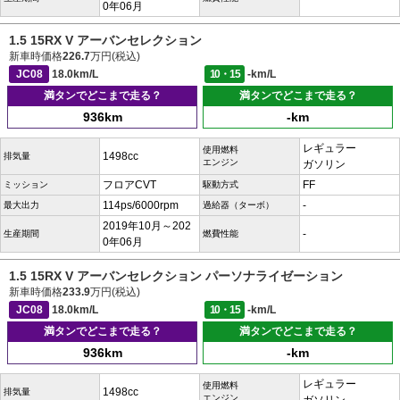
0年06月
1.5 15RX V アーバンセレクション
新車時価格
226.7
万円(税込)
JC08
18.0km/L
10・15
-km/L
満タンでどこまで走る？
満タンでどこまで走る？
936km
-km
レギュラー
使用燃料
1498cc
排気量
エンジン
ガソリン
フロアCVT
FF
ミッション
駆動方式
114ps/6000rpm
-
最大出力
過給器（ターボ）
2019年10月～202
-
生産期間
燃費性能
0年06月
1.5 15RX V アーバンセレクション パーソナライゼーション
新車時価格
233.9
万円(税込)
JC08
18.0km/L
10・15
-km/L
満タンでどこまで走る？
満タンでどこまで走る？
936km
-km
レギュラー
使用燃料
1498cc
排気量
エンジン