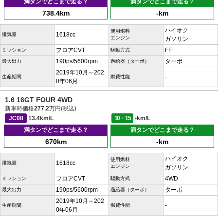
満タンでどこまで走る？
満タンでどこまで走る？
738.4km
-km
ハイオク
使用燃料
1618cc
排気量
エンジン
ガソリン
フロアCVT
FF
ミッション
駆動方式
190ps/5600rpm
ターボ
最大出力
過給器（ターボ）
2019年10月～202
-
生産期間
燃費性能
0年06月
1.6 16GT FOUR 4WD
新車時価格
277.2
万円(税込)
JC08
13.4km/L
10・15
-km/L
満タンでどこまで走る？
満タンでどこまで走る？
670km
-km
ハイオク
使用燃料
1618cc
排気量
エンジン
ガソリン
フロアCVT
4WD
ミッション
駆動方式
190ps/5600rpm
ターボ
最大出力
過給器（ターボ）
2019年10月～202
-
生産期間
燃費性能
0年06月