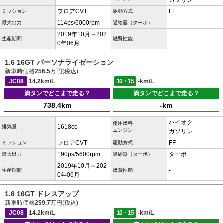
ガソリン
フロアCVT
FF
ミッション
駆動方式
114ps/6000rpm
-
最大出力
過給器（ターボ）
2019年10月～202
-
生産期間
燃費性能
0年06月
1.6 16GT パーソナライゼーション
新車時価格
256.5
万円(税込)
JC08
14.2km/L
10・15
-km/L
満タンでどこまで走る？
満タンでどこまで走る？
738.4km
-km
ハイオク
使用燃料
1618cc
排気量
エンジン
ガソリン
フロアCVT
FF
ミッション
駆動方式
190ps/5600rpm
ターボ
最大出力
過給器（ターボ）
2019年10月～202
-
生産期間
燃費性能
0年06月
1.6 16GT ドレスアップ
新車時価格
259.7
万円(税込)
JC08
14.2km/L
10・15
-km/L