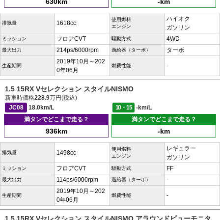
630km
-km
ハイオク
使用燃料
1618cc
排気量
エンジン
ガソリン
フロアCVT
4WD
ミッション
駆動方式
214ps/6000rpm
ターボ
最大出力
過給器（ターボ）
2019年10月～202
-
生産期間
燃費性能
0年06月
1.5 15RX Vセレクション スタイルNISMO
新車時価格
228.9
万円(税込)
JC08
18.0km/L
10・15
-km/L
満タンでどこまで走る？
満タンでどこまで走る？
936km
-km
レギュラー
使用燃料
1498cc
排気量
エンジン
ガソリン
フロアCVT
FF
ミッション
駆動方式
114ps/6000rpm
-
最大出力
過給器（ターボ）
2019年10月～202
-
生産期間
燃費性能
0年06月
1.5 15RX Vセレクション スタイルNISMO アラウンドビューモニタ