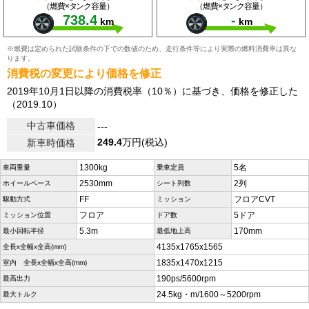
（燃費×タンク容量）
（燃費×タンク容量）
738.4
-
km
km
※燃費は定められた試験条件の下での数値のため、走行条件等により実際の燃料消費率は異な
ります。
消費税の変更により価格を修正
2019年10月1日以降の消費税率（10％）に基づき、価格を修正した
（2019.10）
中古車価格
---
249.4
万円(税込)
新車時価格
1300kg
5名
車両重量
乗車定員
2530mm
2列
ホイールベース
シート列数
FF
フロアCVT
駆動方式
ミッション
フロア
5ドア
ミッション位置
ドア数
5.3m
170mm
最小回転半径
最低地上高
4135x1765x1565
全長x全幅x全高(mm)
1835x1470x1215
室内 全長x全幅x全高(mm)
190ps/5600rpm
最高出力
24.5kg・m/1600～5200rpm
最大トルク