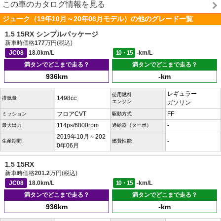
この車のカタログ情報を見る
ジューク（19年10月～20年06月モデル）の他のグレード一覧
1.5 15RX シンプルパッケージ
新車時価格
177
万円(税込)
JC08
18.0km/L
10・15
-km/L
満タンでどこまで走る？
満タンでどこまで走る？
936km
-km
レギュラー
使用燃料
1498cc
排気量
エンジン
ガソリン
フロアCVT
FF
ミッション
駆動方式
114ps/6000rpm
-
最大出力
過給器（ターボ）
2019年10月～202
-
生産期間
燃費性能
0年06月
1.5 15RX
新車時価格
201.2
万円(税込)
JC08
18.0km/L
10・15
-km/L
満タンでどこまで走る？
満タンでどこまで走る？
936km
-km