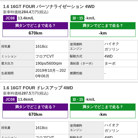
1.6 16GT FOUR パーソナライゼーション 4WD
新車時価格
284.4
万円(税込)
JC08
13.4km/L
10・15
-km/L
満タンでどこまで走る？
満タンでどこまで走る？
670km
-km
ハイオク
使用燃料
1618cc
排気量
エンジン
ガソリン
フロアCVT
4WD
ミッション
駆動方式
190ps/5600rpm
ターボ
最大出力
過給器（ターボ）
2019年10月～202
-
生産期間
燃費性能
0年06月
1.6 16GT FOUR ドレスアップ 4WD
新車時価格
287.5
万円(税込)
JC08
13.4km/L
10・15
-km/L
満タンでどこまで走る？
満タンでどこまで走る？
670km
-km
ハイオク
使用燃料
1618cc
排気量
エンジン
ガソリン
フロアCVT
4WD
ミッション
駆動方式