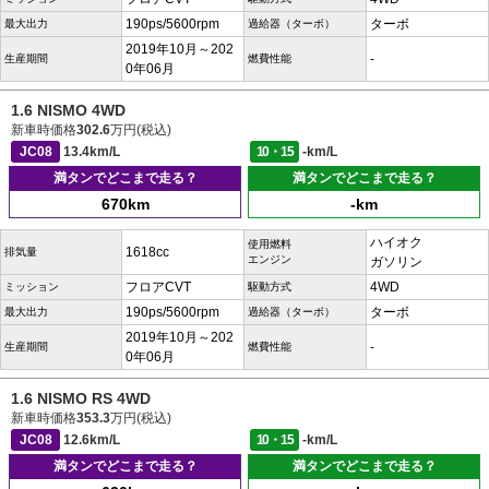
190ps/5600rpm
ターボ
最大出力
過給器（ターボ）
2019年10月～202
-
生産期間
燃費性能
0年06月
1.6 NISMO 4WD
新車時価格
302.6
万円(税込)
JC08
13.4km/L
10・15
-km/L
満タンでどこまで走る？
満タンでどこまで走る？
670km
-km
ハイオク
使用燃料
1618cc
排気量
エンジン
ガソリン
フロアCVT
4WD
ミッション
駆動方式
190ps/5600rpm
ターボ
最大出力
過給器（ターボ）
2019年10月～202
-
生産期間
燃費性能
0年06月
1.6 NISMO RS 4WD
新車時価格
353.3
万円(税込)
JC08
12.6km/L
10・15
-km/L
満タンでどこまで走る？
満タンでどこまで走る？