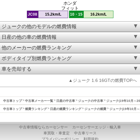
ホンダ
フィット
JC08
15.2km/L
10・15
16.2km/L
ジュークの他のモデルの燃費情報
日産の他の車の燃費情報
他のメーカーの燃費ランキング
ボディタイプ別燃費ランキング
車を売却する
▲ジューク 1.6 16GTの燃費TOPへ
中古車トップ
中古車メーカー一覧
日産の中古車
ジュークの中古車
ジューク(19年10月～2
中古車トップ
燃費ランキング
日産の燃費ランキング
ジュークの燃費
ジューク(19年10月～
中古車情報ならカーセンサー
カーセンサーエッジ・輸入車
車買取・車査定
中古車リース
プライバシーポリシー
利用規約