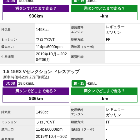
JC08
18.0km/L
10・15
-km/L
満タンでどこまで走る？
満タンでどこまで走る？
936km
-km
レギュラー
使用燃料
1498cc
排気量
エンジン
ガソリン
フロアCVT
FF
ミッション
駆動方式
114ps/6000rpm
-
最大出力
過給器（ターボ）
2019年10月～202
-
生産期間
燃費性能
0年06月
1.5 15RX Vセレクション ドレスアップ
新車時価格
219.2
万円(税込)
JC08
18.0km/L
10・15
-km/L
満タンでどこまで走る？
満タンでどこまで走る？
936km
-km
レギュラー
使用燃料
1498cc
排気量
エンジン
ガソリン
フロアCVT
FF
ミッション
駆動方式
114ps/6000rpm
-
最大出力
過給器（ターボ）
2019年10月～202
-
生産期間
燃費性能