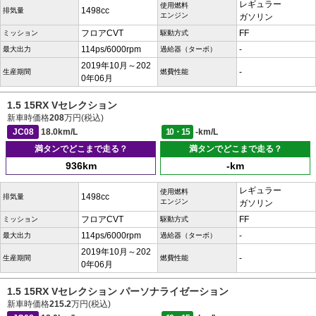
レギュラー
使用燃料
1498cc
排気量
エンジン
ガソリン
フロアCVT
FF
ミッション
駆動方式
114ps/6000rpm
-
最大出力
過給器（ターボ）
2019年10月～202
-
生産期間
燃費性能
0年06月
1.5 15RX Vセレクション
新車時価格
208
万円(税込)
JC08
18.0km/L
10・15
-km/L
満タンでどこまで走る？
満タンでどこまで走る？
936km
-km
レギュラー
使用燃料
1498cc
排気量
エンジン
ガソリン
フロアCVT
FF
ミッション
駆動方式
114ps/6000rpm
-
最大出力
過給器（ターボ）
2019年10月～202
-
生産期間
燃費性能
0年06月
1.5 15RX Vセレクション パーソナライゼーション
新車時価格
215.2
万円(税込)