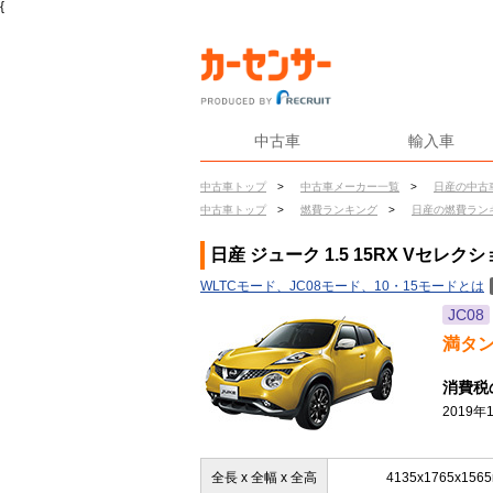
{
中古車
輸入車
中古車トップ
>
中古車メーカー一覧
>
日産の中古
中古車トップ
>
燃費ランキング
>
日産の燃費ラン
日産 ジューク 1.5 15RX Vセレク
WLTCモード、JC08モード、10・15モードとは
JC08
満タ
消費税
2019
全長 x 全幅 x 全高
4135x1765x156