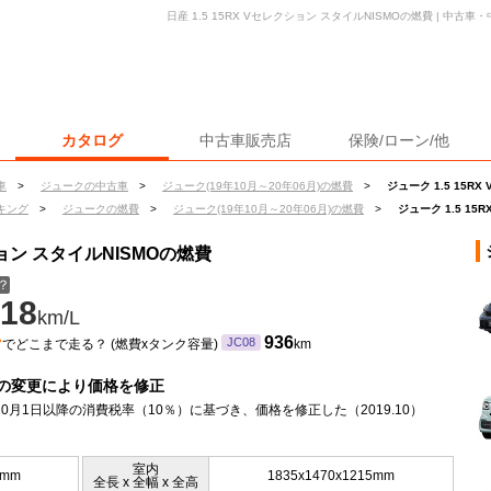
日産 1.5 15RX Vセレクション スタイルNISMOの燃費 | 中
カタログ
中古車販売店
保険/ローン/他
車
>
ジュークの中古車
>
ジューク(19年10月～20年06月)の燃費
>
ジューク 1.5 15R
キング
>
ジュークの燃費
>
ジューク(19年10月～20年06月)の燃費
>
ジューク 1.5 1
ション スタイルNISMOの燃費
？
18
km/L
ン
936
JC08
でどこまで走る？ (燃費xタンク容量)
km
の変更により価格を修正
年10月1日以降の消費税率（10％）に基づき、価格を修正した（2019.10）
室内
5mm
1835x1470x1215mm
全長 x 全幅 x 全高