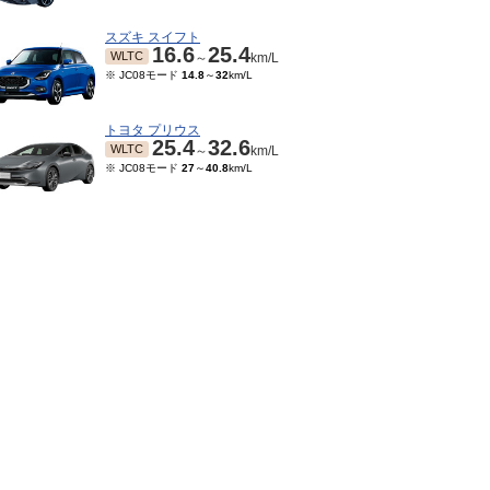
スズキ スイフト
16.6
25.4
WLTC
～
km/L
※ JC08モード
14.8
～
32
km/L
トヨタ プリウス
25.4
32.6
WLTC
～
km/L
※ JC08モード
27
～
40.8
km/L