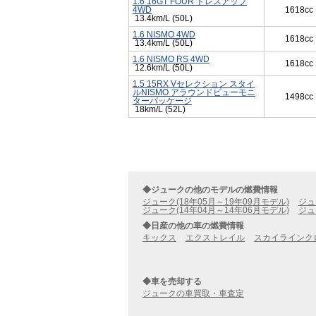
1.6 16GT FOUR ドレスアップ
4WD
1618cc
13.4km/L (50L)
1.6 NISMO 4WD
1618cc
13.4km/L (50L)
1.6 NISMO RS 4WD
1618cc
12.6km/L (50L)
1.5 15RX Vセレクション スタイ
ルNISMO アラウンドビューモニ
1498cc
ターパッケージ
18km/L (52L)
◆ジュークの他のモデルの燃費情報
ジューク(18年05月～19年09月モデル)
ジュ
ジューク(14年04月～14年06月モデル)
ジュ
◆日産の他の車の燃費情報
キックス
エクストレイル
スカイラインク
◆車を売却する
ジュークの車買取・車査定