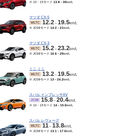
※ 10・15モード
13.8
～
30
km/L
マツダ CX-5
12.2
19.5
WLTC
～
km/L
※ JC08モード
14.2
～
21
km/L
マツダ CX-3
15.2
23.2
WLTC
～
km/L
※ JC08モード
16.6
～
25
km/L
ミニ ミニ
13.2
19.5
WLTC
～
km/L
※ JC08モード
13
～
24.2
km/L
スバル インプレッサXV
15.8
20.4
JC08
～
km/L
※ 10・15モード
14
～
15.6
km/L
スバル レヴォーグ
11
13.8
WLTC
～
km/L
※ JC08モード
13.1
～
17.6
km/L