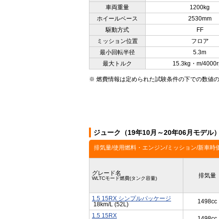
車両重量
1200kg
ホイールベース
2530mm
駆動方式
FF
ミッション位置
フロア
最小回転半径
5.3m
最大トルク
15.3kg・m/4000
※ 燃費情報は定められた試験条件の下での数値
ジューク（19年10月～20年06月モデ
排気量/使用燃料・エンジン/ミッション/新車時
グレード名
排気量
WLTCモード燃費(タンク容量)
1.5 15RX シンプルパッケージ
1498cc
18km/L (52L)
1.5 15RX
1498cc