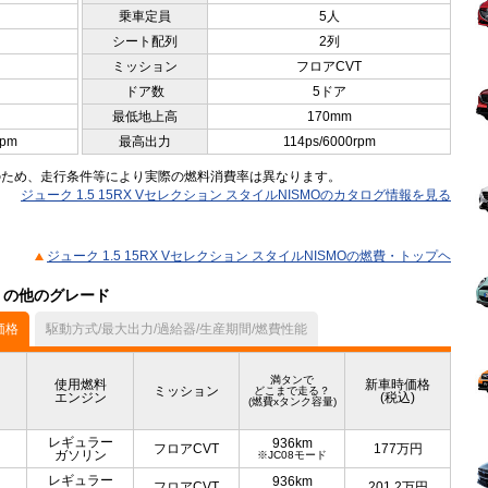
乗車定員
5人
シート配列
2列
ミッション
フロアCVT
ドア数
5ドア
最低地上高
170mm
rpm
最高出力
114ps/6000rpm
のため、走行条件等により実際の燃料消費率は異なります。
ジューク 1.5 15RX Vセレクション スタイルNISMOのカタログ情報を見る
ジューク 1.5 15RX Vセレクション スタイルNISMOの燃費・トップヘ
ル）の他のグレード
価格
駆動方式/最大出力/過給器/生産期間/燃費性能
満タンで
使用燃料
新車時価格
ミッション
どこまで走る？
エンジン
(税込)
(燃費xタンク容量)
レギュラー
936km
フロアCVT
177
万円
ガソリン
※JC08モード
レギュラー
936km
フロアCVT
201.2
万円