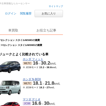
古車・中古車情報ならカーセンサー
サイトマップ
ログイン
閲覧履歴
お気に入り
車買取
お役立ち記事
X Vセレクション スタイルNISMOの燃費
5RX Vセレクション スタイルNISMOの燃費
ジュークとよく比較されている車
ホンダ フィット
16
30.2
WLTC
～
km/L
※ JC08モード
15.2
～
38.6
km/L
ホンダ N-BOX
18.1
21.8
WLTC
～
km/L
※ JC08モード
18.2
～
27
km/L
マツダ デミオ
16.6
30
JC08
～
km/L