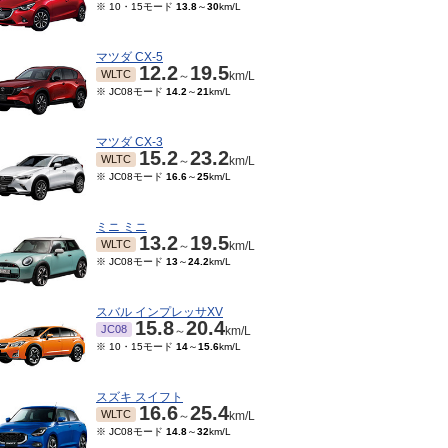
※ 10・15モード
13.8
～
30
km/L
マツダ CX-5
12.2
19.5
WLTC
～
km/L
※ JC08モード
14.2
～
21
km/L
マツダ CX-3
15.2
23.2
WLTC
～
km/L
※ JC08モード
16.6
～
25
km/L
ミニ ミニ
13.2
19.5
WLTC
～
km/L
※ JC08モード
13
～
24.2
km/L
スバル インプレッサXV
15.8
20.4
JC08
～
km/L
※ 10・15モード
14
～
15.6
km/L
スズキ スイフト
16.6
25.4
WLTC
～
km/L
※ JC08モード
14.8
～
32
km/L