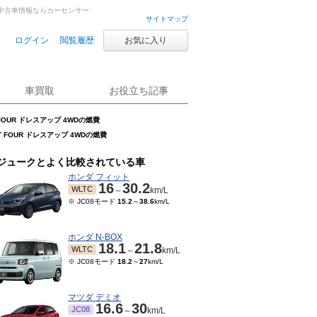
古車・中古車情報ならカーセンサー
サイトマップ
ログイン
閲覧履歴
お気に入り
車買取
お役立ち記事
T FOUR ドレスアップ 4WDの燃費
GT FOUR ドレスアップ 4WDの燃費
ジュークとよく比較されている車
ホンダ フィット
16
30.2
WLTC
～
km/L
※ JC08モード
15.2
～
38.6
km/L
ホンダ N-BOX
18.1
21.8
WLTC
～
km/L
※ JC08モード
18.2
～
27
km/L
マツダ デミオ
16.6
30
JC08
～
km/L