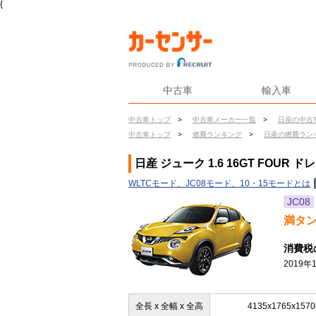
{
中古車
輸入車
中古車トップ
>
中古車メーカー一覧
>
日産の中古
中古車トップ
>
燃費ランキング
>
日産の燃費ラン
日産 ジューク 1.6 16GT FOUR 
WLTCモード、JC08モード、10・15モードとは
JC08
満タ
消費税
2019
全長 x 全幅 x 全高
4135x1765x157