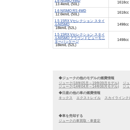
1.6 NISMO 4WD
1618cc
13.4km/L (50L)
1.6 NISMO RS 4WD
1618cc
12.6km/L (50L)
1.5 15RX Vセレクション スタイ
ルNISMO
1498cc
18km/L (52L)
1.5 15RX Vセレクション スタイ
ルNISMO アラウンドビューモニ
1498cc
ターパッケージ
18km/L (52L)
◆ジュークの他のモデルの燃費情報
ジューク(18年05月～19年09月モデル)
ジュ
ジューク(14年04月～14年06月モデル)
ジュ
◆日産の他の車の燃費情報
キックス
エクストレイル
スカイラインク
◆車を売却する
ジュークの車買取・車査定