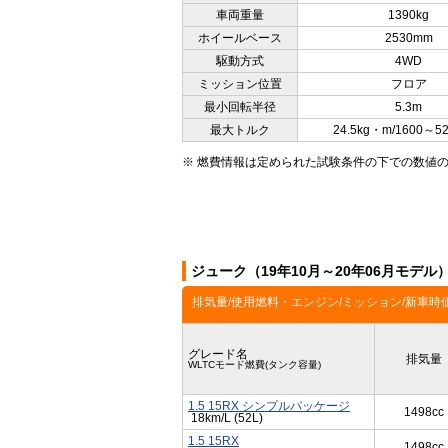
車両重量
1390kg
ホイールベース
2530mm
駆動方式
4WD
ミッション位置
フロア
最小回転半径
5.3m
最大トルク
24.5kg・m/1600～5
※ 燃費情報は定められた試験条件の下での数値
ジューク（19年10月～20年06月モデ
排気量/使用燃料・エンジン/ミッション/新車時
グレード名
排気量
WLTCモード燃費(タンク容量)
1.5 15RX シンプルパッケージ
1498cc
18km/L (52L)
1.5 15RX
1498cc