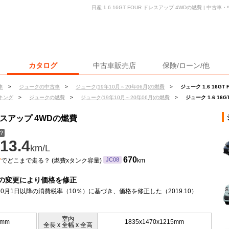
日産 1.6 16GT FOUR ドレスアップ 4WDの燃費 | 中
カタログ
中古車販売店
保険/ローン/他
車
>
ジュークの中古車
>
ジューク(19年10月～20年06月)の燃費
>
ジューク 1.6 16G
キング
>
ジュークの燃費
>
ジューク(19年10月～20年06月)の燃費
>
ジューク 1.6 16
ドレスアップ 4WDの燃費
？
13.4
km/L
ン
670
JC08
でどこまで走る？ (燃費xタンク容量)
km
の変更により価格を修正
年10月1日以降の消費税率（10％）に基づき、価格を修正した（2019.10）
室内
0mm
1835x1470x1215mm
全長 x 全幅 x 全高