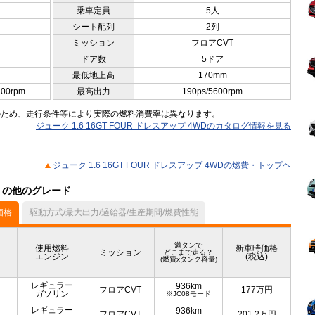
乗車定員
5人
シート配列
2列
ミッション
フロアCVT
ドア数
5ドア
最低地上高
170mm
200rpm
最高出力
190ps/5600rpm
のため、走行条件等により実際の燃料消費率は異なります。
ジューク 1.6 16GT FOUR ドレスアップ 4WDのカタログ情報を見る
ジューク 1.6 16GT FOUR ドレスアップ 4WDの燃費・トップヘ
ル）の他のグレード
価格
駆動方式/最大出力/過給器/生産期間/燃費性能
満タンで
使用燃料
新車時価格
ミッション
どこまで走る？
エンジン
(税込)
(燃費xタンク容量)
レギュラー
936km
フロアCVT
177
万円
ガソリン
※JC08モード
レギュラー
936km
フロアCVT
201.2
万円