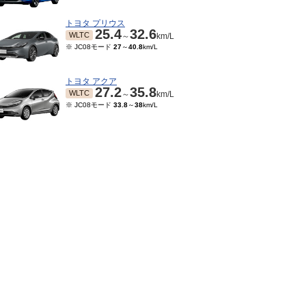
トヨタ プリウス
25.4
32.6
WLTC
～
km/L
※ JC08モード
27
～
40.8
km/L
トヨタ アクア
27.2
35.8
WLTC
～
km/L
※ JC08モード
33.8
～
38
km/L