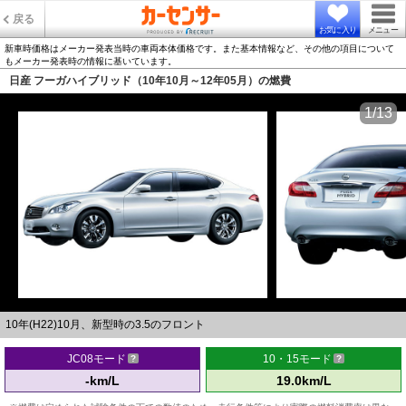
戻る
お気に入り
メニュー
新車時価格はメーカー発表当時の車両本体価格です。また基本情報など、その他の項目について
もメーカー発表時の情報に基いています。
日産 フーガハイブリッド（10年10月～12年05月）の燃費
1/13
10年(H22)10月、新型時の3.5のフロント
JC08モード
10・15モード
-km/L
19.0km/L