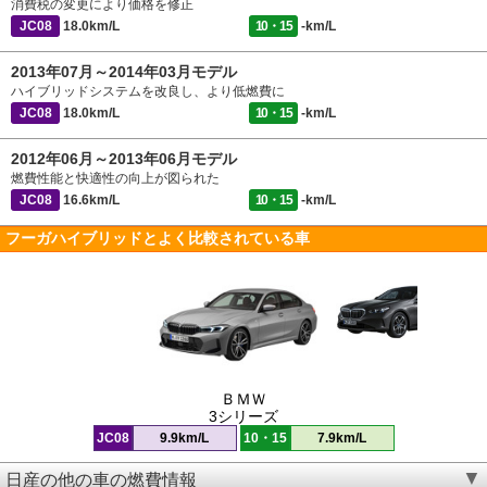
消費税の変更により価格を修正
JC08
18.0km/L
10・15
-km/L
2013年07月～2014年03月モデル
ハイブリッドシステムを改良し、より低燃費に
JC08
18.0km/L
10・15
-km/L
2012年06月～2013年06月モデル
燃費性能と快適性の向上が図られた
JC08
16.6km/L
10・15
-km/L
フーガハイブリッドとよく比較されている車
ＢＭＷ
3シリーズ
JC08
9.9km/L
10・15
7.9km/L
日産の他の車の燃費情報