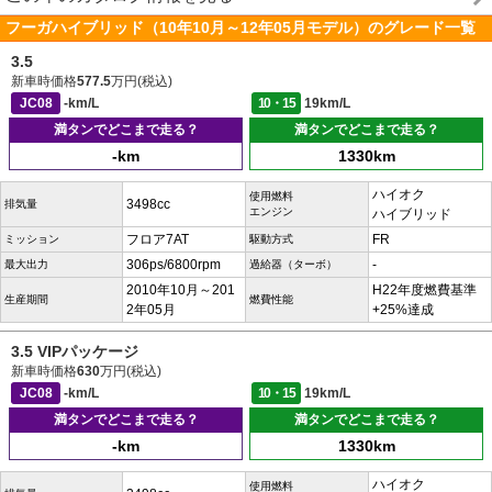
フーガハイブリッド（10年10月～12年05月モデル）のグレード一覧
3.5
新車時価格
577.5
万円(税込)
JC08
-km/L
10・15
19km/L
満タンでどこまで走る？
満タンでどこまで走る？
-km
1330km
ハイオク
使用燃料
3498cc
排気量
エンジン
ハイブリッド
フロア7AT
FR
ミッション
駆動方式
306ps/6800rpm
-
最大出力
過給器（ターボ）
2010年10月～201
H22年度燃費基準
生産期間
燃費性能
2年05月
+25%達成
3.5 VIPパッケージ
新車時価格
630
万円(税込)
JC08
-km/L
10・15
19km/L
満タンでどこまで走る？
満タンでどこまで走る？
-km
1330km
ハイオク
使用燃料