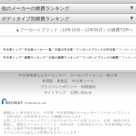
他のメーカーの燃費ランキング
ボディタイプ別燃費ランキング
▲フーガハイブリッド（10年10月～12年05月）の燃費TOPへ
中古車トップ
中古車メーカー一覧
日産の中古車
フーガハイブリッドの中古車
フーガハイブ
中古車トップ
燃費ランキング
日産の燃費ランキング
フーガハイブリッドの燃費
フーガハイ
中古車情報ならカーセンサー
カーセンサーエッジ・輸入車
車買取・車査定
中古車リース
プライバシーポリシー
利用規約
サイトマップ
お問い合わせ
燃費のいい車を探すなら、中古車・中古車情報のカーセンサー！フーガハイブリッド
（10年10月～12年05月モデル）の燃費が分かります。
お気に入りのフーガハイブリッドモデルやグレードを見つけたら、お得・納得の中古
車探し。豊富なフーガハイブリッド（10年10月～12年05月モデル）中古車情報の中か
ら様々な条件で中古車検索ができます。
カーセンサーはあなたの車選びをサポートします！