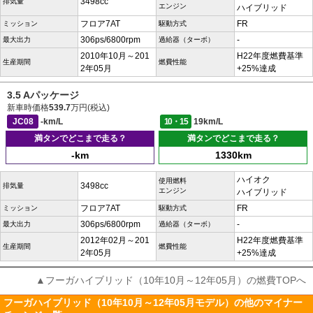
3498cc
排気量
エンジン
ハイブリッド
フロア7AT
FR
ミッション
駆動方式
306ps/6800rpm
-
最大出力
過給器（ターボ）
2010年10月～201
H22年度燃費基準
生産期間
燃費性能
2年05月
+25%達成
3.5 Aパッケージ
新車時価格
539.7
万円(税込)
JC08
-km/L
10・15
19km/L
満タンでどこまで走る？
満タンでどこまで走る？
-km
1330km
ハイオク
使用燃料
3498cc
排気量
エンジン
ハイブリッド
フロア7AT
FR
ミッション
駆動方式
306ps/6800rpm
-
最大出力
過給器（ターボ）
2012年02月～201
H22年度燃費基準
生産期間
燃費性能
2年05月
+25%達成
▲フーガハイブリッド（10年10月～12年05月）の燃費TOPへ
フーガハイブリッド（10年10月～12年05月モデル）の他のマイナー