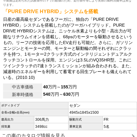
※燃費は定められた試験条件の下での数値のため、走行条件等により実際の燃料消費率は異な
ります。
「PURE DRIVE HYBRID」システムを搭載
日産の最高級セダンであるフーガに、独自の「PURE DRIVE
HYBRID」システムを搭載したのがフーガハイブリッド。PURE
DRIVE HYBRIDシステムは、ニッケル水素よりも小型・高出力が可
能なリチウムイオンを搭載し、68psのモーターを駆動させるという
もの。リーフの技術を応用したEV走行も可能だ。さらに、ガソリン
エンジンとモーターの間、モーターと駆動輪の間それぞれにクラッ
チを持つ、1モーター2クラッチ方式のインテリジェントデュアルク
ラッチコントロールを採用。エンジンは3.5LのVQ35HR型。これに
ツインクラッチの7速トランスミッションが組み合わされる。また、
減速時のエネルギーを利用して蓄電する回生ブレーキも備えられて
いる。(2010.10)
中古車価格
40
万円～
155
万円
540
万円～
630
万円
新車時価格
セダン
ボディタイプ
4945x1845x1500
全長x全幅x全高(mm)
306馬力
FR
最高出力
駆動方式
3498cc
5名
排気量
乗車定員
この車のカタログ情報を見る