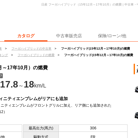
日産 フーガハイブリッド（15年12月～17年10月）の燃費 | 中古
カタログ
中古車販売店
保険/ローン/他
車
>
フーガハイブリッドの中古車
>
フーガハイブリッド(15年12月～17年10月)の燃費
キング
>
フーガハイブリッドの燃費
>
フーガハイブリッド(15年12月～17年10月)の燃費
月～17年10月）の燃費
？
17.8
18
～
km/L
ィニティエンブレムがリアにも追加
ィニティエンブレムがフロントグリルに加え、リア側にも追加された
12）
最高出力(馬力)
306
0/他
駆動方式
FR