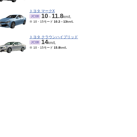
トヨタ マークX
10
11.8
JC08
～
km/L
※ 10・15モード
10.2
～
13
km/L
トヨタ クラウンハイブリッド
14
JC08
km/L
※ 10・15モード
15.8
km/L