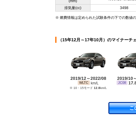
(mm)
排気量(cc)
3498
※ 燃費情報は定められた試験条件の下での数値
（15年12月～17年10月）のマイナーチ
2019/12～2022/08
2019/10
17.
WLTC
JC08
km/L
※ 10・15モード
12.8
km/L
こ