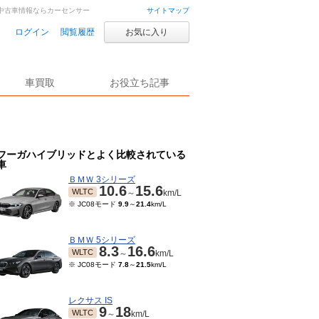
車・中古車情報ならカーセンサー
サイトマップ
ログイン
閲覧履歴
お気に入り
車買取
お役立ち記事
フーガハイブリッドとよく比較されている
車
ＢＭＷ 3シリーズ
10.6
15.6
WLTC
～
km/L
※ JC08モード
9.9
～
21.4
km/L
ＢＭＷ 5シリーズ
8.3
16.6
WLTC
～
km/L
※ JC08モード
7.8
～
21.5
km/L
レクサス IS
9
18
WLTC
～
km/L