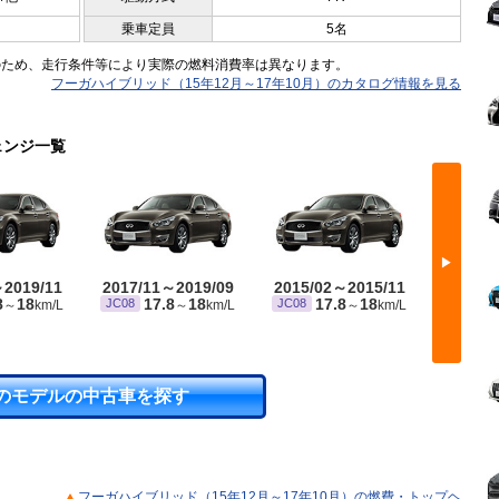
乗車定員
5名
のため、走行条件等により実際の燃料消費率は異なります。
フーガハイブリッド（15年12月～17年10月）のカタログ情報を見る
ェンジ一覧
▶
～2019/11
2017/11～2019/09
2015/02～2015/11
2014/
8
18
17.8
18
17.8
18
JC08
JC08
JC0
～
km/L
～
km/L
～
km/L
のモデルの中古車を探す
フーガハイブリッド（15年12月～17年10月）の燃費・トップヘ