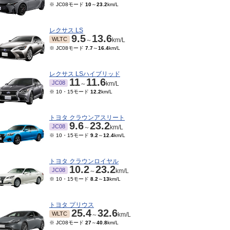
※ JC08モード
10
～
23.2
km/L
レクサス LS
9.5
13.6
WLTC
～
km/L
※ JC08モード
7.7
～
16.4
km/L
レクサス LSハイブリッド
11
11.6
JC08
～
km/L
※ 10・15モード
12.2
km/L
トヨタ クラウンアスリート
9.6
23.2
JC08
～
km/L
04～2015/01
2013/07～2014/03
2012/06～2013/06
201
※ 10・15モード
9.2
～
12.4
km/L
※ 1
18
18
16.6
8
JC08
JC08
km/L
km/L
km/L
トヨタ クラウンロイヤル
10.2
23.2
JC08
～
km/L
※ 10・15モード
8.2
～
13
km/L
トヨタ プリウス
25.4
32.6
WLTC
～
km/L
※ JC08モード
27
～
40.8
km/L