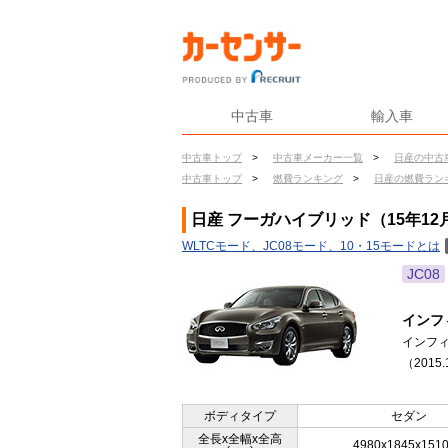
中古車
輸入車
中古車トップ
>
中古車メーカー一覧
>
日産の中古
中古車トップ
>
燃費ランキング
>
日産の燃費ラン
日産 フーガハイブリッド（15年12
WLTCモード、JC08モード、10・15モードとは
JC08
インフ
インフ
（2015.
ボディタイプ
セダン
全長x全幅x全高
4980x1845x151