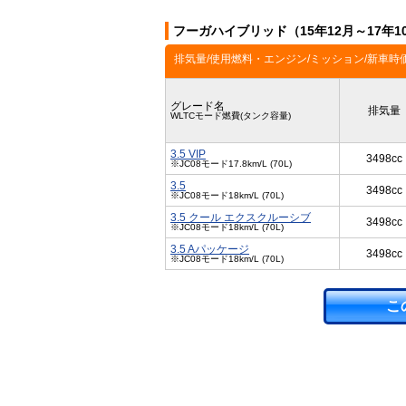
フーガハイブリッド（15年12月～17年
排気量/使用燃料・エンジン/ミッション/新車時
グレード名
排気量
WLTCモード燃費(タンク容量)
3.5 VIP
3498cc
※JC08モード17.8km/L (70L)
3.5
3498cc
※JC08モード18km/L (70L)
3.5 クール エクスクルーシブ
3498cc
※JC08モード18km/L (70L)
3.5 Aパッケージ
3498cc
※JC08モード18km/L (70L)
こ