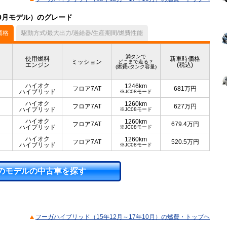
10月モデル）のグレード
価格
駆動方式/最大出力/過給器/生産期間/燃費性能
満タンで
使用燃料
新車時価格
ミッション
どこまで走る？
エンジン
(税込)
(燃費xタンク容量)
ハイオク
1246km
フロア7AT
681
万円
ハイブリッド
※JC08モード
ハイオク
1260km
フロア7AT
627
万円
ハイブリッド
※JC08モード
ハイオク
1260km
フロア7AT
679.4
万円
ハイブリッド
※JC08モード
ハイオク
1260km
フロア7AT
520.5
万円
ハイブリッド
※JC08モード
のモデルの中古車を探す
フーガハイブリッド（15年12月～17年10月）の燃費・トップヘ