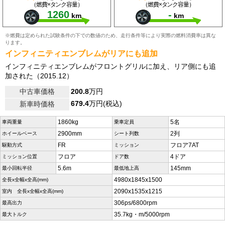
（燃費×タンク容量）
（燃費×タンク容量）
1260
-
km
km
※燃費は定められた試験条件の下での数値のため、走行条件等により実際の燃料消費率は異な
ります。
インフィニティエンブレムがリアにも追加
インフィニティエンブレムがフロントグリルに加え、リア側にも追
加された（2015.12）
中古車価格
200.8
万円
679.4
万円(税込)
新車時価格
1860kg
5名
車両重量
乗車定員
2900mm
2列
ホイールベース
シート列数
FR
フロア7AT
駆動方式
ミッション
フロア
4ドア
ミッション位置
ドア数
5.6m
145mm
最小回転半径
最低地上高
4980x1845x1500
全長x全幅x全高(mm)
2090x1535x1215
室内 全長x全幅x全高(mm)
306ps/6800rpm
最高出力
35.7kg・m/5000rpm
最大トルク