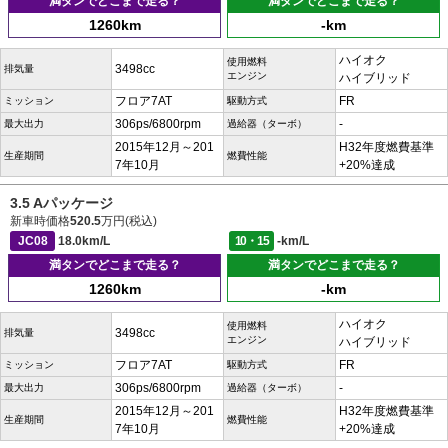
満タンでどこまで走る？
満タンでどこまで走る？
1260km
-km
ハイオク
使用燃料
3498cc
排気量
エンジン
ハイブリッド
フロア7AT
FR
ミッション
駆動方式
306ps/6800rpm
-
最大出力
過給器（ターボ）
2015年12月～201
H32年度燃費基準
生産期間
燃費性能
7年10月
+20%達成
3.5 Aパッケージ
新車時価格
520.5
万円(税込)
JC08
18.0km/L
10・15
-km/L
満タンでどこまで走る？
満タンでどこまで走る？
1260km
-km
ハイオク
使用燃料
3498cc
排気量
エンジン
ハイブリッド
フロア7AT
FR
ミッション
駆動方式
306ps/6800rpm
-
最大出力
過給器（ターボ）
2015年12月～201
H32年度燃費基準
生産期間
燃費性能
7年10月
+20%達成