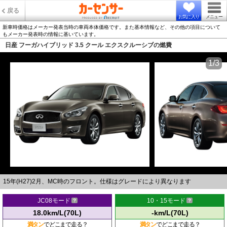
戻る
お気に入り
メニュー
新車時価格はメーカー発表当時の車両本体価格です。また基本情報など、その他の項目について
もメーカー発表時の情報に基いています。
日産 フーガハイブリッド 3.5 クール エクスクルーシブの燃費
1/3
15年(H27)2月、MC時のフロント。仕様はグレードにより異なります
JC08モード
10・15モード
18.0km/L(70L)
-km/L(70L)
満タン
でどこまで走る？
満タン
でどこまで走る？