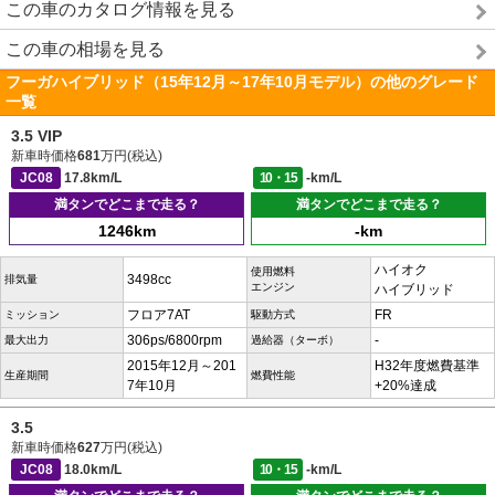
この車のカタログ情報を見る
この車の相場を見る
フーガハイブリッド（15年12月～17年10月モデル）の他のグレード
一覧
3.5 VIP
新車時価格
681
万円(税込)
JC08
17.8km/L
10・15
-km/L
満タンでどこまで走る？
満タンでどこまで走る？
1246km
-km
ハイオク
使用燃料
3498cc
排気量
エンジン
ハイブリッド
フロア7AT
FR
ミッション
駆動方式
306ps/6800rpm
-
最大出力
過給器（ターボ）
2015年12月～201
H32年度燃費基準
生産期間
燃費性能
7年10月
+20%達成
3.5
新車時価格
627
万円(税込)
JC08
18.0km/L
10・15
-km/L