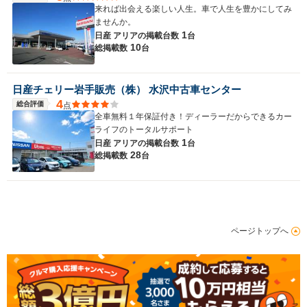
来れば出会える楽しい人生。車で人生を豊かにしてみ
ませんか。
1
日産 アリアの
掲載台数
台
10
総掲載数
台
日産チェリー岩手販売（株） 水沢中古車センター
4
総合評価
点
全車無料１年保証付き！ディーラーだからできるカー
ライフのトータルサポート
1
日産 アリアの
掲載台数
台
28
総掲載数
台
ページトップへ