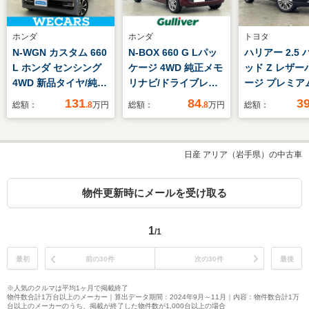
ホンダ
ホンダ
トヨタ
N-WGN カスタム 660
N-BOX 660 G Lパッ
ハリアー 2.5
L ホンダ センシング
ケージ 4WD 純正メモ
ッド Z レザー
4WD 新品タイヤ/純正
リナビ/ドライブレコ
ージ プレミアム
SDナビ/衝突安全装置/
ーダー/片側パワース
サウンド 12.
131
84
3
総額：
.8
万円
総額：
.8
万円
総額：
シートヒーター/車線
ライドドア/LEDヘッ
純正ナビ パ
逸脱防止支援システ
ドライト/ステアリン
クビューモニ
ム/ドライブレコーダ
グスイッチ/ミラーヒ
ラウンドビュ
日産 アリア（岩手県）の中古車
ー 前後/ヘッドランプ
ーター/プッシュスタ
ー ETC2.0
HID/Bluetooth接
ート/電格ウィンカー
ルインナーミ
続/ETC/EBD付ABS
ミラー/ステアリング
ライブレコー
物件更新時にメールを受け取る
スイッチ
ワーバックド
1
/1
最初
前の30件
次の30件
最後
※人気のクルマは平均1ヶ月で掲載終了
物件数合計1万台以上のメーカー｜算出データ期間：2024年9月～11月｜内容：物件数合計1万
台以上のメーカーのうち、掲載が終了した物件数が1,000台以上の場合