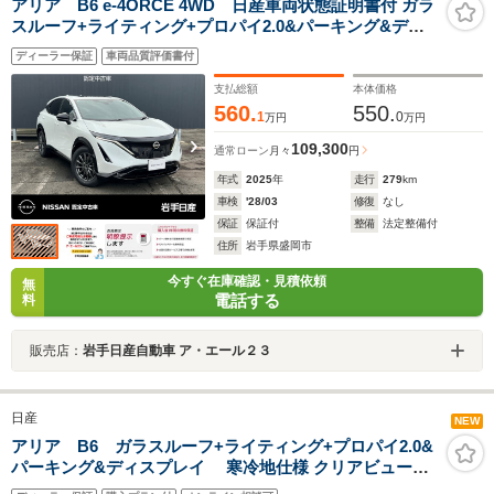
アリア B6 e-4ORCE 4WD 日産車両状態証明書付 ガラ
スルーフ+ライティング+プロパイ2.0&パーキング&ディ
スプレイ 寒冷地仕様 クリアビューパック(ワイパーデアイ
ディーラー保証
車両品質評価書付
サー リヤLEDフォグランプ) BOSE+ナッパレザーシート
&前席ベンチシート
支払総額
本体価格
560.
550.
1
0
万円
万円
109,300
通常ローン
月々
円
年式
2025
年
走行
279
km
車検
'28/03
修復
なし
保証
保証付
整備
法定整備付
住所
岩手県盛岡市
今すぐ在庫確認・見積依頼
無
電話する
料
販売店：
岩手日産自動車 ア・エール２３
日産
NEW
アリア B6 ガラスルーフ+ライティング+プロパイ2.0&
パーキング&ディスプレイ 寒冷地仕様 クリアビューパ
ック BOSE+ナッパレザーシート&前席ベンチシート&