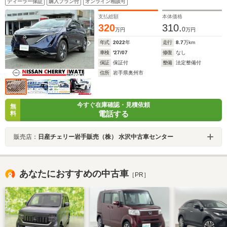
ディーラー保証
購入プラン付
オンライン相談可
運転席4WAYランバーサポート
支払総額
本体価格
320
310.
0
万円
万円
年式
2022
年
走行
8.7
万km
車検
'27/07
修復
なし
保証
保証付
整備
法定整備付
住所
岩手県奥州市
今すぐ在庫確認・見積依頼
無
電話する
料
販売店：
日産チェリー岩手販売（株） 水沢中古車センター
あなたにおすすめの中古車
［PR］