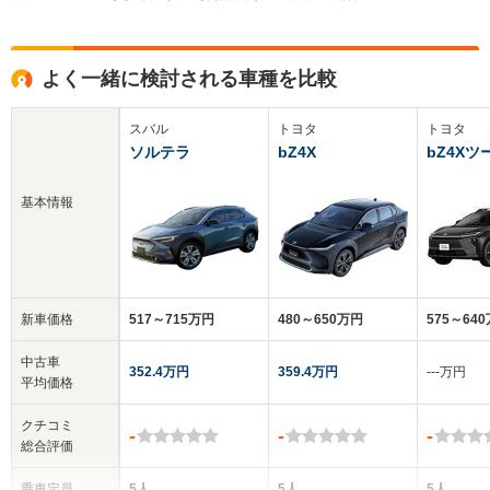
よく一緒に検討される車種を比較
スバル
トヨタ
トヨタ
ソルテラ
bZ4X
bZ4X
基本情報
新車価格
517～715万円
480～650万円
575～64
中古車
352.4万円
359.4万円
‐‐‐万円
平均価格
クチコミ
-
-
-
総合評価
乗車定員
5人
5人
5人