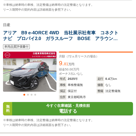
※車検は納車時の車検、法定整備は納車時の法定整備となります。
リース期間中の契約内容は詳細画面を参照下さい。
排気量
-
-
-
日産
駆動方式
FF、4WD
FF、4WD
FF、4WD
アリア B9 e-4ORCE 4WD 当社展示社有車 コネクト
ナビ プロパイ2.0 ガラスルーフ BOSE アラウンド
ビューモニター
車両品質評価書付
月額（
72
ヵ月リースの場合）
9.
81
万円
頭金
50.00
万円
ボーナス払いなし
年式
2025
年
走行
0.4
万km
車検
車検整備無
修復
なし
保証
保証付
整備
法定整備無
住所
東京都昭島市
今すぐ在庫確認・見積依頼
無
電話する
料
※車検は納車時の車検、法定整備は納車時の法定整備となります。
リース期間中の契約内容は詳細画面を参照下さい。