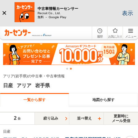
中古車情報カーセンサー
表示
Recruit Co., Ltd.
無料 － Google Play
履歴
お気に入り
メニュー
アリア(岩手県)の中古車・中古車情報
日産 アリア 岩手県
一覧から探す
地図から探す
更新時に
2
絞り込み
並べ替え
台
メール受信
日産