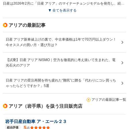
日産は2026年2月に「日産 アリア」のマイナーチェンジモデルを発売し、続いて3月に「日産 アリアNISMO」を発売した。「日産 アリア」は2021年に登場したフラッグシップEVで、加速や静粛性、快適な室内空間が好評を得ている。今回の改良ではフロントデザインを一新し、快適な乗り心地を提供する新サスペンションを採用した。さらに、Google搭載のNissanConnectインフォテインメントシステムで多彩な情報をシームレスに利用できるようになり、充電ポートに専用コネクターを接続することで電力を取り出すV2L機能も搭載。加えて、乗り心地の向上や運転支援機能の強化により、より快適なEVライフを提供することを目指している。日産EVモデルのフラッグシップである「日産 アリアNISMO」も同様のアップデートが施されている。（2026.2）
全てを表示する
アリアの最新記事
日産 アリア新車値上げの裏で、中古車価格は1年で70万円以上ダウン！
今オススメの買い方・選び方は？
【試乗】日産 アリア NISMO｜空力を徹底的に考え抜いて生まれた、電
光石火のアリア
日産 アリアの受注再開を待ち疲れた“難民”に贈る「代わりにコレ買っち
ゃったらどうですか？」5選
アリアの最新記事一覧
アリア（岩手県）を扱う注目販売店
岩手日産自動車 ア・エール２３
5
総合評価
点