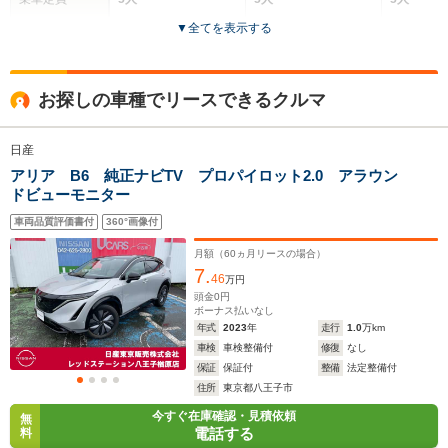
▼
全てを表示する
ドア数
5ドア
5ドア
5ドア
全高
全高
全
お探しの車種でリースできるクルマ
1.65m
1.65m
1.
日産
アリア B6 純正ナビTV プロパイロット2.0 アラウン
全幅
全幅
全
サイズ
ドビューモニター
1.86m
1.86m
1.
全長
全長
(全長x全幅x全高)
4.69m
4.69m
4.
車両品質評価書付
360°画像付
月額（
60
ヵ月リースの場合）
7.
46
万円
ホイールベース
ホイールベース
ホイー
頭金
0
円
-m
-m
ボーナス払いなし
年式
2023
年
走行
1.0
万km
車検
車検整備付
修復
なし
保証
保証付
整備
法定整備付
住所
東京都八王子市
WLTCモード
今すぐ在庫確認・見積依頼
-
-
-
無
燃費
電話する
料