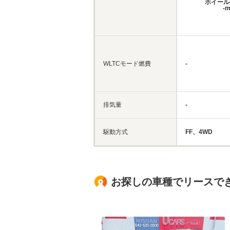
ホイール
-
WLTCモード燃費
-
排気量
-
駆動方式
FF、4WD
お探しの車種でリースで