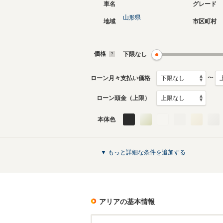
車名
グレード
山形県
地域
市区町村
価格
下限なし
〜
ローン月々支払い価格
ローン頭金（上限）
本体色
▼ もっと詳細な条件を追加する
アリア
の基本情報