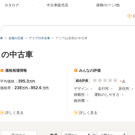
カタログ
中古車販売店
保険/ローン/他
車
全国の日産
アリアの中古車
アリア(山形県)の中古車
）の中古車
価格相場情報
みんなの評価
-
395.3
総合評価
平均価格：
点
万円
238
952.6
価格帯：
万円～
万円
デザイン:
-
走行性:
-
居住性:
-
積載性:
-
運転のしやすさ:
-
維持費:
-
詳しく見る
詳しく見る