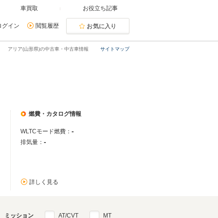
車買取
お役立ち記事
ログイン
閲覧履歴
お気に入り
アリア(山形県)の中古車・中古車情報
サイトマップ
燃費・カタログ情報
-
WLTCモード燃費：
-
排気量：
詳しく見る
ミッション
AT/CVT
MT