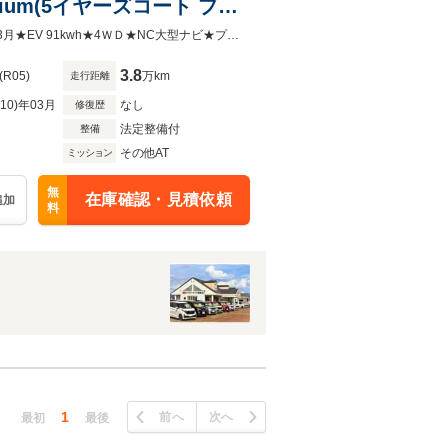
mium(5イヤーズコート プレ
令和５年式 アリア B9 e-4ORCEリミテッド 入荷！ 走行37838km 車検R10年3月★EV 91kwh★4ＷＤ★NC大型ナビ★プロパイ2.0★アラモニ★前後ドラレコ★ＥＴＣ2.0★パワーシート★シートH
3.8
(R05)
万km
走行距離
R10)年03月
なし
修復歴
法定整備付
整備
その他AT
ミッション
無
在庫確認・見積依頼
追加
料
1
前へ
次へ
最初
最後