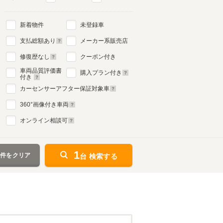
新着物件
未登録車
支払総額あり
メーカー系販売店
修復歴なし
クーポン付き
車両品質評価書
購入プラン付き
付き
カーセンサーアフター保証対象車
360
°画像付き車両
オンライン相談可
1
条件をクリア
台 検索する