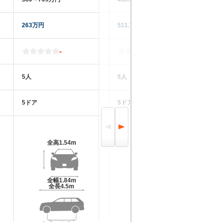
263万円
511.7万円
35
-
-
5人
5人
5
5ドア
5ドア
5
全高
1.54m
全高
1.55m
全幅
1.84m
全幅
1.81m
全長
4.5m
全長
4.36m～4.42m