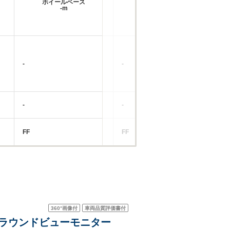
ホイールベース
ホイールベース
-m
-m
-
-
-
-
-
-
FF
FF
RR
360°
画像付
車両品質評価書付
 アラウンドビューモニター