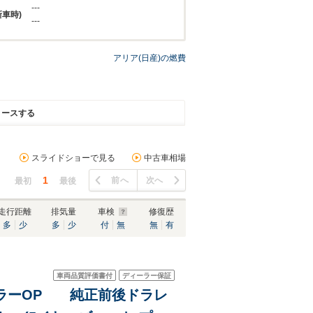
---
新車時)
---
アリア(日産)の燃費
リースする
スライドショーで見る
中古車相場
1
前へ
次へ
最初
最後
走行距離
排気量
車検
修復歴
多
少
多
少
付
無
無
有
車両品質評価書付
ディーラー保証
ディーラーOP 純正前後ドラレ