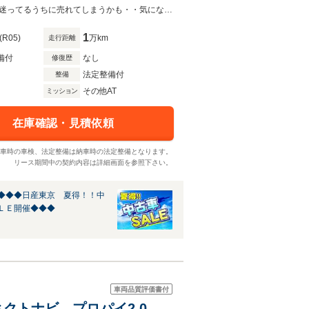
プロパイロット２．０・ＥＴＣ２．０・アラウンドビュー・Ｂｌｕｅｔｏｏｔｈ迷ってるうちに売れてしまうかも・・気になったら即、お電話を！042-625-2800 RS八王子楢原店まで！
1
(R05)
万km
走行距離
備付
なし
修復歴
法定整備付
整備
その他AT
ミッション
在庫確認・見積依頼
車時の車検、法定整備は納車時の法定整備となります。
リース期間中の契約内容は詳細画面を参照下さい。
◆◆◆日産東京 夏得！！中
ＬＥ開催◆◆◆
車両品質評価書付
 コネクトナビ プロパイ2.0