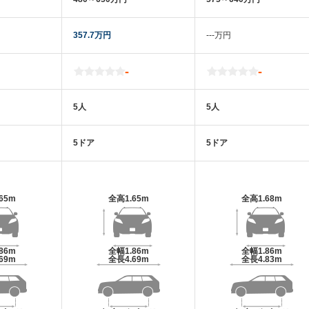
357.7万円
‐‐‐万円
-
-
5人
5人
5ドア
5ドア
.65m
全高
1.65m
全高
1.68m
.86m
全幅
1.86m
全幅
1.86m
.69m
全長
4.69m
全長
4.83m