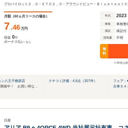
2023
年式
月額（
60
ヵ月リースの場合）
7
車検整
車検
.46
万円
保証付
保証
0
頭金
不明
円
排気量
ボーナス払い
なし
無
料
※車検は納
ョン八王子楢原店
クチコミ評価：
4.8
点（
307
件）
フェア：
◆◆◆夏得！中古車ＳＡＬＥ 開催中！ お買い得なお車を多数用意しております◆◆◆
古車ＳＡ
日産
アリア B9 e-4ORCE 4WD 当社展示社有車