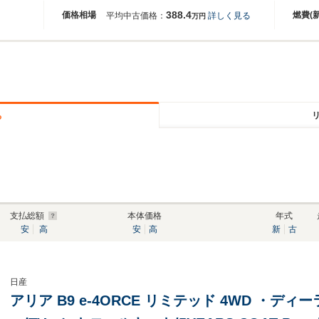
388.4
価格相場
燃費(
平均中古価格：
詳しく見る
万円
る
支払総額
本体価格
年式
安
高
安
高
新
古
日産
アリア B9 e-4ORCE リミテッド 4WD ・