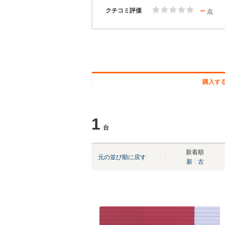
－
クチコミ評価
点
購入す
1
台
新着順
元の並び順に戻す
新
古