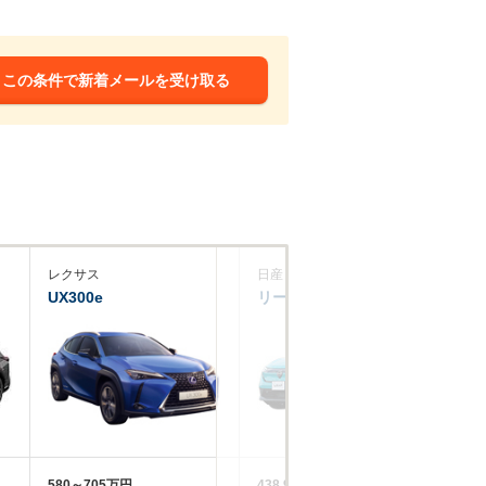
この条件で新着メールを受け取る
レクサス
日産
フ
UX300e
リーフ
ID
580～705万円
438.9～722.7万円
49