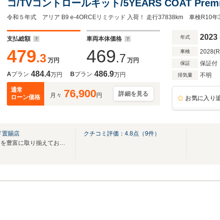
コ/TVコントロールキット/5YEARS COAT Pre
ミアム)
2023
年式
支払総額
車両本体価格
479
469
2028(
車検
.3
.7
万円
万円
保証付
保証
484.4
486.9
A
プラン
B
プラン
万円
万円
不明
排気量
通常
76,900
詳細を見る
月々
円
ローン価格
お気に入り
ド置賜店
クチコミ評価：
4.8
点（
9
件）
展示車は１００台以上！４ＷＤを豊富に取り揃えております◎