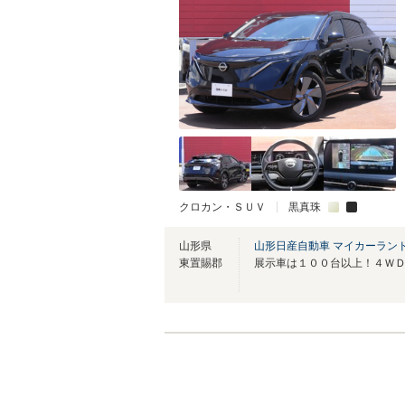
クロカン・ＳＵＶ
黒真珠
山形県
山形日産自動車 マイカーラン
東置賜郡