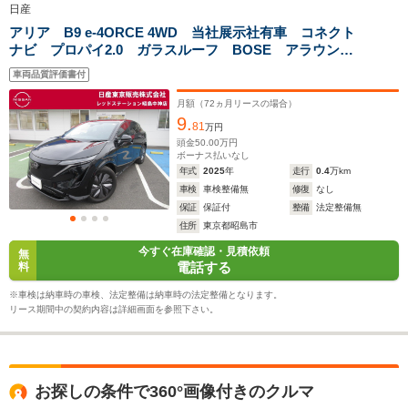
日産
駆動方式
FF、4WD
FF、4WD
FF、4WD
アリア B9 e-4ORCE 4WD 当社展示社有車 コネクト
ナビ プロパイ2.0 ガラスルーフ BOSE アラウンド
ビューモニター
車両品質評価書付
月額（
72
ヵ月リースの場合）
9.
81
万円
頭金
50.00
万円
ボーナス払いなし
年式
2025
年
走行
0.4
万km
車検
車検整備無
修復
なし
保証
保証付
整備
法定整備無
住所
東京都昭島市
今すぐ在庫確認・見積依頼
無
電話する
料
※車検は納車時の車検、法定整備は納車時の法定整備となります。
リース期間中の契約内容は詳細画面を参照下さい。
お探しの条件で360°画像付きのクルマ