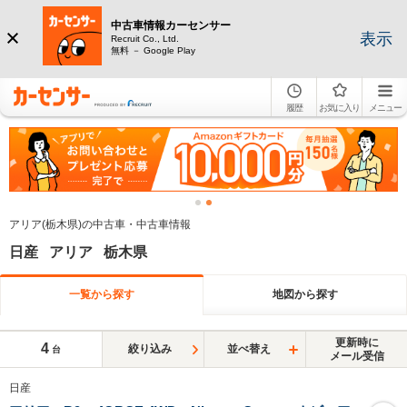
中古車情報カーセンサー
表示
Recruit Co., Ltd.
無料 － Google Play
履歴
お気に入り
メニュー
アリア(栃木県)の中古車・中古車情報
日産 アリア 栃木県
一覧から探す
地図から探す
更新時に
4
絞り込み
並べ替え
台
メール受信
日産