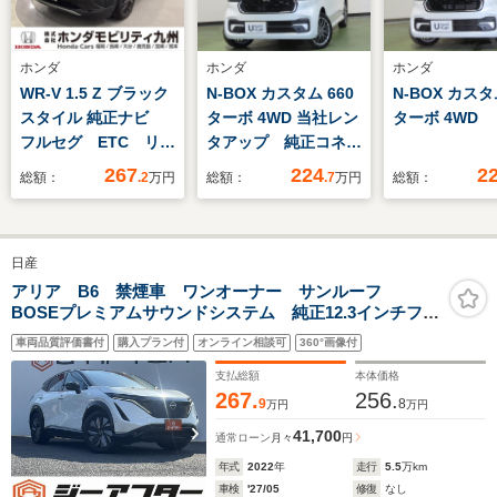
ホンダ
ホンダ
ホンダ
WR-V 1.5 Z ブラック
N-BOX カスタム 660
N-BOX カスタ
スタイル 純正ナビ
ターボ 4WD 当社レン
ターボ 4WD
フルセグ ETC リア
タアップ 純正コネク
カメラ
トナビ リアカメラ
267
224
2
総額：
.2
万円
総額：
.7
万円
総額：
フルセグ シートヒー
ター パドルシフ
ト 純正ドラレコ
日産
ETC 左右パワースラ
イドドア VSA
アリア B6 禁煙車 ワンオーナー サンルーフ
BOSEプレミアムサウンドシステム 純正12.3インチフル
CSRS 夏冬タイヤ
セグナビ 全周囲カメラ シートヒーター パワーシー
車両品質評価書付
購入プラン付
オンライン相談可
360°画像付
ト 電動リアゲート オートマチックハイビーム
ETC2.0
支払総額
本体価格
267.
256.
9
8
万円
万円
41,700
通常ローン
月々
円
年式
2022
年
走行
5.5
万km
車検
'27/05
修復
なし