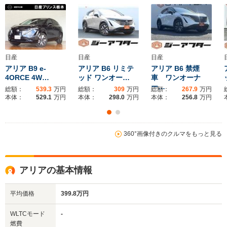
日産
日産
日産
アリア B9 e-
アリア B6 リミテ
アリア B6 禁煙
4ORCE 4W…
ッド ワンオー…
車 ワンオーナ
ー…
総額：
539.3
万円
総額：
309
万円
総額：
267.9
万円
本体：
529.1
万円
本体：
298.0
万円
本体：
256.8
万円
360°画像付きのクルマをもっと見る
アリアの基本情報
平均価格
399.8万円
WLTCモード
-
燃費