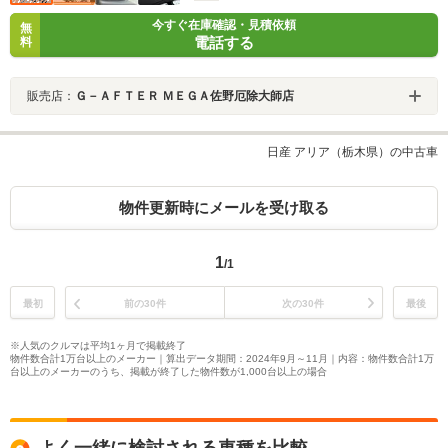
今すぐ在庫確認・見積依頼
無
電話する
料
販売店：
Ｇ－ＡＦＴＥＲ ＭＥＧＡ佐野厄除大師店
日産 アリア（栃木県）の中古車
物件更新時にメールを受け取る
1
/1
最初
前の30件
次の30件
最後
※人気のクルマは平均1ヶ月で掲載終了
物件数合計1万台以上のメーカー｜算出データ期間：2024年9月～11月｜内容：物件数合計1万
台以上のメーカーのうち、掲載が終了した物件数が1,000台以上の場合
よく一緒に検討される車種を比較