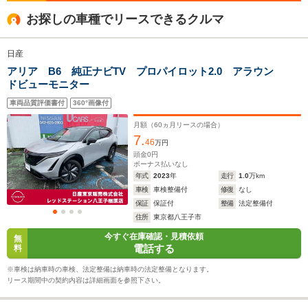
全高
全高
全
お探しの車種でリースできるクルマ
1.65m
1.65m
1.
日産
アリア B6 純正ナビTV プロパイロット2.0 アラウン
全幅
全幅
全
サイズ
ドビューモニター
1.86m
1.86m
1.
全長
全長
(全長x全幅x全高)
4.69m
4.69m
4.
車両品質評価書付
360°画像付
月額（
60
ヵ月リースの場合）
7.
46
万円
ホイールベース
ホイールベース
ホイー
頭金
0
円
-m
-m
ボーナス払いなし
年式
2023
年
走行
1.0
万km
車検
車検整備付
修復
なし
保証
保証付
整備
法定整備付
住所
東京都八王子市
WLTCモード
今すぐ在庫確認・見積依頼
-
-
-
無
燃費
電話する
料
※車検は納車時の車検、法定整備は納車時の法定整備となります。
リース期間中の契約内容は詳細画面を参照下さい。
排気量
-
-
-