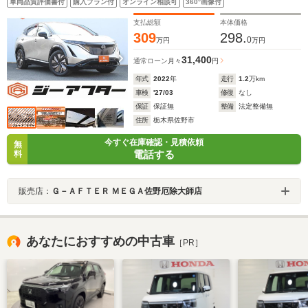
車両品質評価書付
購入プラン付
オンライン相談可
360°画像付
ビ アラウンドビューモニター ベンチレーション
ETC2.0
支払総額
本体価格
309
298.
0
万円
万円
31,400
通常ローン
月々
円
年式
2022
年
走行
1.2
万km
車検
'27/03
修復
なし
保証
保証無
整備
法定整備無
住所
栃木県佐野市
今すぐ在庫確認・見積依頼
無
電話する
料
販売店：
Ｇ－ＡＦＴＥＲ ＭＥＧＡ佐野厄除大師店
あなたにおすすめの中古車
［PR］