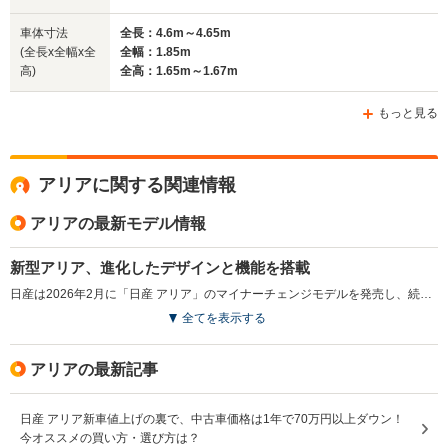
車体寸法
全長：4.6m～4.65m
(全長x全幅x全
全幅：1.85m
高)
全高：1.65m～1.67m
もっと見る
アリアに関する関連情報
アリアの最新モデル情報
新型アリア、進化したデザインと機能を搭載
日産は2026年2月に「日産 アリア」のマイナーチェンジモデルを発売し、続いて3月に「日産 アリアNISMO」を発売した。「日産 アリア」は2021年に登場したフラッグシップEVで、加速や静粛性、快適な室内空間が好評を得ている。今回の改良ではフロントデザインを一新し、快適な乗り心地を提供する新サスペンションを採用した。さらに、Google搭載のNissanConnectインフォテインメントシステムで多彩な情報をシームレスに利用できるようになり、充電ポートに専用コネクターを接続することで電力を取り出すV2L機能も搭載。加えて、乗り心地の向上や運転支援機能の強化により、より快適なEVライフを提供することを目指している。日産EVモデルのフラッグシップである「日産 アリアNISMO」も同様のアップデートが施されている。（2026.2）
全てを表示する
アリアの最新記事
日産 アリア新車値上げの裏で、中古車価格は1年で70万円以上ダウン！
今オススメの買い方・選び方は？