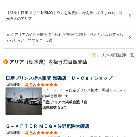
【試乗】日産 アリア NISMO｜空力を徹底的に考え抜いて生まれた、電
光石火のアリア
日産 アリアの受注再開を待ち疲れた“難民”に贈る「代わりにコレ買っち
ゃったらどうですか？」5選
アリアの最新記事一覧
アリア（栃木県）を扱う注目販売店
日産プリンス栃木販売 黒磯店 Ｕ－Ｃａｒショップ
4.9
総合評価
点
（＾ー＾）/ ★日産プリンス栃木 黒磯Ｕ－Cａｒ
約40台展示中★
1
日産 アリアの
掲載台数
台
35
総掲載数
台
Ｇ－ＡＦＴＥＲ ＭＥＧＡ佐野厄除大師店
4.5
総合評価
点