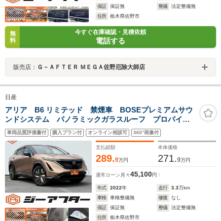
保証
保証無
整備
法定整備無
住所
栃木県佐野市
今すぐ在庫確認・見積依頼
無
電話する
料
販売店：
Ｇ－ＡＦＴＥＲ ＭＥＧＡ佐野厄除大師店
日産
アリア B6 リミテッド 禁煙車 BOSEプレミアムサウ
ンドシステム パノラミックガラスルーフ プロパイロ
ット2.0 ヘッドアップディスプレイ ブルーグレーナッ
車両品質評価書付
購入プラン付
オンライン相談可
360°画像付
パ革シート シートベンチレーション アラウンドビ
ューモニター
支払総額
本体価格
289.
271.
9
9
万円
万円
45,100
通常ローン
月々
円
年式
2022
年
走行
3.3
万km
車検
車検整備無
修復
なし
保証
保証無
整備
法定整備無
住所
栃木県佐野市