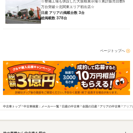
☆整備工場も併設した大規模展示場☆累計販売台数6
万台突破☆北関東エリア初出店☆
3
日産 アリアの
掲載台数
台
378
総掲載数
台
ページトップへ
中古車トップ
中古車検索：メーカー一覧
日産の中古車
全国の日産
アリアの中古車
アリア