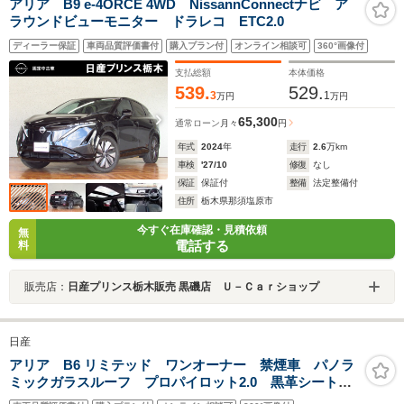
アリア B9 e-4ORCE 4WD NissannConnectナビ ア
ラウンドビューモニター ドラレコ ETC2.0
ディーラー保証
車両品質評価書付
購入プラン付
オンライン相談可
360°画像付
支払総額
本体価格
539.
529.
3
1
万円
万円
65,300
通常ローン
月々
円
年式
2024
年
走行
2.6
万km
車検
'27/10
修復
なし
保証
保証付
整備
法定整備付
住所
栃木県那須塩原市
今すぐ在庫確認・見積依頼
無
電話する
料
販売店：
日産プリンス栃木販売 黒磯店 Ｕ－Ｃａｒショップ
日産
アリア B6 リミテッド ワンオーナー 禁煙車 パノラ
ミックガラスルーフ プロパイロット2.0 黒革シート
BOSEサウンドシステム 純正12.3インチディスプレイナ