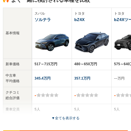
スバル
トヨタ
トヨタ
ソルテラ
bZ4X
bZ4X
基本情報
新車価格
517～715万円
480～650万円
575～64
中古車
345.4万円
357.1万円
‐‐‐万円
平均価格
クチコミ
-
-
-
総合評価
乗車定員
5人
5人
5人
▼
全てを表示する
ドア数
5ドア
5ドア
5ドア