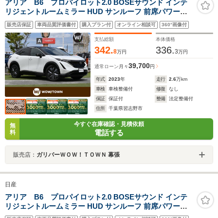
アリア B6 プロパイロット2.0 BOSEサウンド インテ
リジェントルームミラー HUD サンルーフ 前席パワーシ
ート シートヒーター 純正ナビ 地デジTV Apple CarPlay
販売店保証
車両品質評価書付
購入プラン付
オンライン相談可
360°画像付
androidAuto Bluetooth ドラレコ ステアリングヒーター
支払総額
本体価格
342.
336.
8
3
万円
万円
39,700
通常ローン
月々
円
年式
2023
年
走行
2.6
万km
車検
車検整備付
修復
なし
保証
保証付
整備
法定整備付
住所
千葉県習志野市
今すぐ在庫確認・見積依頼
無
電話する
料
販売店：
ガリバーＷＯＷ！ＴＯＷＮ 幕張
日産
アリア B6 プロパイロット2.0 BOSEサウンド インテ
リジェントルームミラー HUD サンルーフ 前席パワーシ
ート シートヒーター 純正ナビ 地デジTV Apple CarPlay