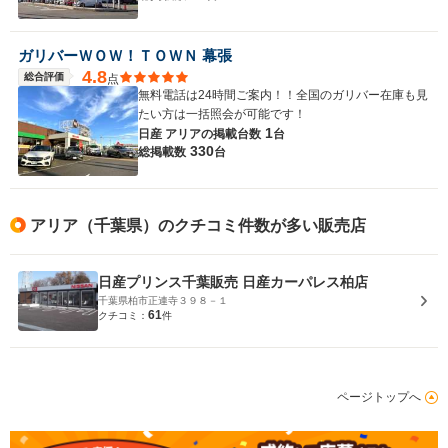
ガリバーＷＯＷ！ＴＯＷＮ 幕張
4.8
総合評価
点
無料電話は24時間ご案内！！全国のガリバー在庫も見
たい方は一括照会が可能です！
1
日産 アリアの
掲載台数
台
330
総掲載数
台
アリア（千葉県）のクチコミ件数が多い販売店
日産プリンス千葉販売 日産カーパレス柏店
千葉県柏市正連寺３９８－１
61
クチコミ：
件
ページトップへ