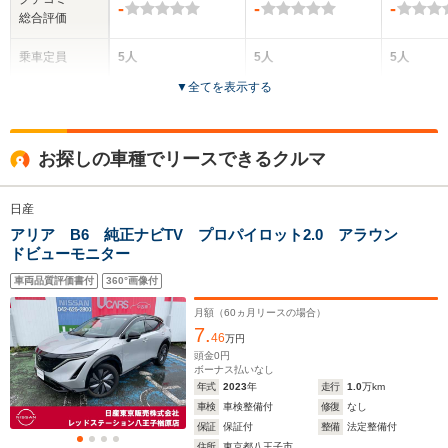
-
-
-
総合評価
乗車定員
5人
5人
5人
▼
全てを表示する
ドア数
5ドア
5ドア
5ドア
全高
全高
全
お探しの車種でリースできるクルマ
1.65m
1.65m
1.
日産
アリア B6 純正ナビTV プロパイロット2.0 アラウン
全幅
全幅
全
サイズ
ドビューモニター
1.86m
1.86m
1.
全長
全長
(全長x全幅x全高)
4.69m
4.69m
4.
車両品質評価書付
360°画像付
月額（
60
ヵ月リースの場合）
7.
46
万円
ホイールベース
ホイールベース
ホイー
頭金
0
円
-m
-m
ボーナス払いなし
年式
2023
年
走行
1.0
万km
車検
車検整備付
修復
なし
保証
保証付
整備
法定整備付
住所
東京都八王子市