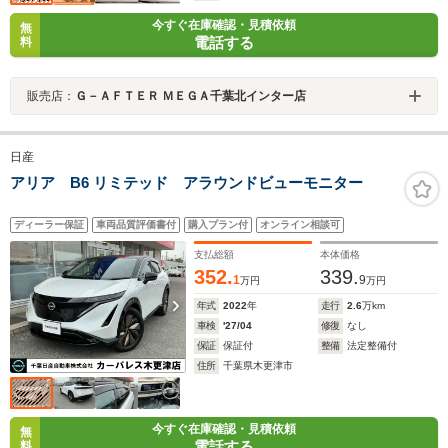
今すぐ在庫確認・見積依頼
無
電話する
料
販売店：
Ｇ－ＡＦＴＥＲ ＭＥＧＡ千葉北インター店
日産
アリア B6 リミテッド アラウンドビューモニター
ディーラー保証
車両品質評価書付
購入プラン付
オンライン相談可
支払総額
本体価格
352.
339.
1
9
万円
万円
年式
2022
年
走行
2.6
万km
車検
'27/04
修復
なし
保証
保証付
整備
法定整備付
住所
千葉県木更津市
今すぐ在庫確認・見積依頼
無
電話する
料