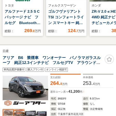
トヨタ
フォルクスワーゲン
ホンダ
アルファード 2.5 S C
ゴルフヴァリアント
ZR-V 2.0 e:HE
パッケージ ナビ フ
TSI コンフォートライ
4WD 純正ナ
ルセグ Bluetooth
ン スマートキー 純正
チビューカ
バックサイドカメラ
ナビTV プッシュスタ
ETC フルセ
269
124
3
総額：
.8
万円
総額：
.7
万円
総額：
両側パワスラ ビルト
ート バックカメラ
LEDフォグ
インETC ステリモ
ドライブレコーダー
ステアリングヒータ
LEDヘッドランプ
日産
ー サンルーフ LED
ACC 16インチ純正
オートライト ハーフ
アルミホイール シル
アリア B6 禁煙車 ワンオーナー パノラマガラスル
ーフ 純正12.3インチナビ フルセグTV アラウンドビ
レザーシート パワー
バールーフレール オ
ューモニター プロパイロット 白ハーフレザーシー
シート クルコン
ートエアコン 革巻き
車両品質評価書付
購入プラン付
オンライン相談可
ト 電動リアゲート シートヒーター クリアランスソ
ステアリング 8スピー
ナー
支払総額
本体価格
カー
264.
253.
8
4
万円
万円
41,200
通常ローン
月々
円
年式
2022
年
走行
5.3
万km
車検
'27/10
修復
なし
保証
保証無
整備
法定整備無
住所
千葉県千葉市花見川区