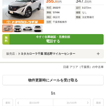
355.
347.
9
0
万円
万円
年式
2022
年
走行
3.2
万km
車検
'27/06
修復
なし
保証
保証付
整備
法定整備付
住所
千葉県船橋市
今すぐ在庫確認・見積依頼
無
電話する
料
販売店：
トヨタカローラ千葉 習志野マイカーセンター
日産 アリア（千葉県）の中古車
物件更新時にメールを受け取る
1
/1
最初
前の30件
次の30件
最後