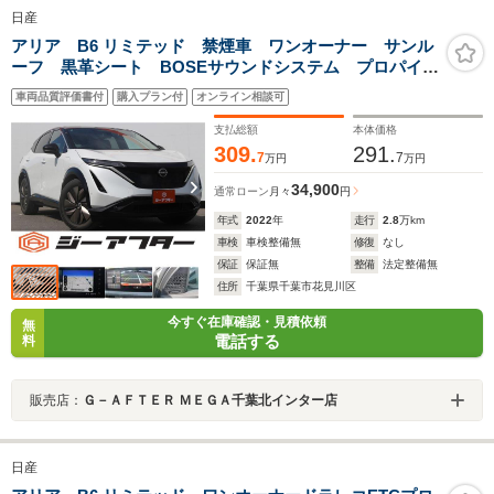
日産
アリア B6 リミテッド 禁煙車 ワンオーナー サンル
ーフ 黒革シート BOSEサウンドシステム プロパイロ
ット 純正12.3インチナビ アラウンドビューモニター
車両品質評価書付
購入プラン付
オンライン相談可
温冷シート ステアリングヒーター ETC2.0
支払総額
本体価格
309.
291.
7
7
万円
万円
34,900
通常ローン
月々
円
年式
2022
年
走行
2.8
万km
車検
車検整備無
修復
なし
保証
保証無
整備
法定整備無
住所
千葉県千葉市花見川区
今すぐ在庫確認・見積依頼
無
電話する
料
販売店：
Ｇ－ＡＦＴＥＲ ＭＥＧＡ千葉北インター店
日産