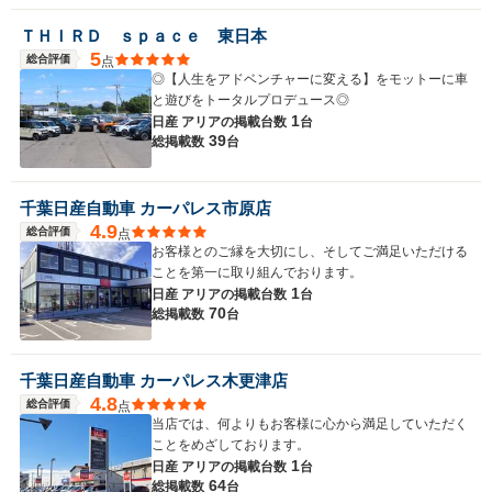
ＴＨＩＲＤ ｓｐａｃｅ 東日本
5
総合評価
点
◎【人生をアドベンチャーに変える】をモットーに車
と遊びをトータルプロデュース◎
1
日産 アリアの
掲載台数
台
39
総掲載数
台
千葉日産自動車 カーパレス市原店
4.9
総合評価
点
お客様とのご縁を大切にし、そしてご満足いただける
ことを第一に取り組んでおります。
1
日産 アリアの
掲載台数
台
70
総掲載数
台
千葉日産自動車 カーパレス木更津店
4.8
総合評価
点
当店では、何よりもお客様に心から満足していただく
ことをめざしております。
1
日産 アリアの
掲載台数
台
64
総掲載数
台