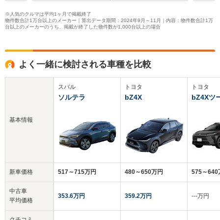
※人気のクルマは平均1ヶ月で掲載終了
物件数合計1万台以上のメーカー｜算出データ期間：2024年9月～11月｜内容：物件数合計1万
台以上のメーカーのうち、掲載が終了した物件数が1,000台以上の場合
よく一緒に検討される車種を比較
スバル
トヨタ
トヨタ
ソルテラ
bZ4X
bZ4X
基本情報
新車価格
517～715万円
480～650万円
575～64
中古車
353.6万円
359.2万円
‐‐‐万円
平均価格
クチコミ