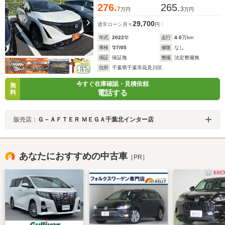
276.
265.
7
3
万円
万円
29,700
通常ローン
月々
円
年式
2022
年
走行
4.0
万km
車検
'27/05
修復
なし
保証
保証無
整備
法定整備無
住所
千葉県千葉市花見川区
今すぐ在庫確認・見積依頼
無
電話する
料
販売店：
Ｇ－ＡＦＴＥＲ ＭＥＧＡ千葉北インター店
あなたにおすすめの中古車
［PR］