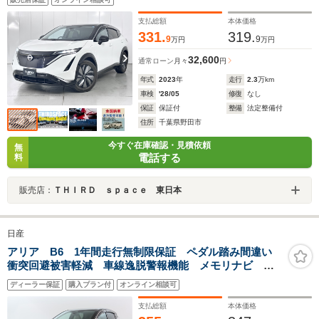
ヘッドランプ 電動リアゲート アルミホイール スマ
ートキー
支払総額
本体価格
331.
319.
9
9
万円
万円
32,600
通常ローン
月々
円
年式
2023
年
走行
2.3
万km
車検
'28/05
修復
なし
保証
保証付
整備
法定整備付
住所
千葉県野田市
今すぐ在庫確認・見積依頼
無
電話する
料
販売店：
ＴＨＩＲＤ ｓｐａｃｅ 東日本
日産
アリア B6 1年間走行無制限保証 ペダル踏み間違い
衝突回避被害軽減 車線逸脱警報機能 メモリナビ フ
ルセグTV バックカメラ パノラミックモニタ ETC
ディーラー保証
購入プラン付
オンライン相談可
クルコン LEDヘッドライト ブラインドモニタ
支払総額
本体価格