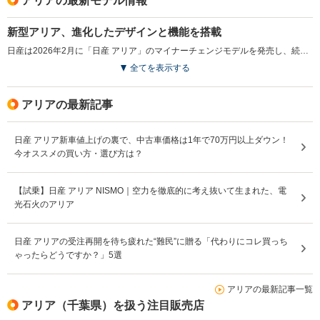
アリアの最新モデル情報
新型アリア、進化したデザインと機能を搭載
日産は2026年2月に「日産 アリア」のマイナーチェンジモデルを発売し、続いて3月に「日産 アリアNISMO」を発売した。「日産 アリア」は2021年に登場したフラッグシップEVで、加速や静粛性、快適な室内空間が好評を得ている。今回の改良ではフロントデザインを一新し、快適な乗り心地を提供する新サスペンションを採用した。さらに、Google搭載のNissanConnectインフォテインメントシステムで多彩な情報をシームレスに利用できるようになり、充電ポートに専用コネクターを接続することで電力を取り出すV2L機能も搭載。加えて、乗り心地の向上や運転支援機能の強化により、より快適なEVライフを提供することを目指している。日産EVモデルのフラッグシップである「日産 アリアNISMO」も同様のアップデートが施されている。（2026.2）
全てを表示する
アリアの最新記事
日産 アリア新車値上げの裏で、中古車価格は1年で70万円以上ダウン！
今オススメの買い方・選び方は？
【試乗】日産 アリア NISMO｜空力を徹底的に考え抜いて生まれた、電
光石火のアリア
日産 アリアの受注再開を待ち疲れた“難民”に贈る「代わりにコレ買っち
ゃったらどうですか？」5選
アリアの最新記事一覧
アリア（千葉県）を扱う注目販売店