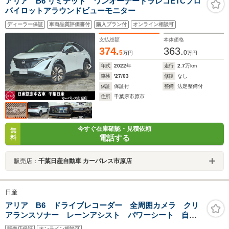
アリア B6 リミテッド ワンオーナードラレコETCプロ
パイロットアラウンドビューモニター
ディーラー保証
車両品質評価書付
購入プラン付
オンライン相談可
支払総額
本体価格
374.
363.
5
0
万円
万円
年式
2022
年
走行
2.7
万km
車検
'27/03
修復
なし
保証
保証付
整備
法定整備付
住所
千葉県市原市
今すぐ在庫確認・見積依頼
無
電話する
料
販売店：
千葉日産自動車 カーパレス市原店
日産
アリア B6 ドライブレコーダー 全周囲カメラ クリ
アランスソナー レーンアシスト パワーシート 自動
駐車システム 衝突被害軽減システム ナビ TV LED
販売店保証
オンライン相談可