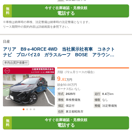
WLTCモード
今すぐ在庫確認・見積依頼
-
-
-
無
燃費
電話する
料
※車検は納車時の車検、法定整備は納車時の法定整備となります。
リース期間中の契約内容は詳細画面を参照下さい。
排気量
-
-
-
日産
駆動方式
FF、4WD
FF、4WD
FF、4WD
アリア B9 e-4ORCE 4WD 当社展示社有車 コネクト
ナビ プロパイ2.0 ガラスルーフ BOSE アラウンド
ビューモニター
車両品質評価書付
月額（
72
ヵ月リースの場合）
9.
81
万円
頭金
50.00
万円
ボーナス払いなし
年式
2025
年
走行
0.4
万km
車検
車検整備無
修復
なし
保証
保証付
整備
法定整備無
住所
東京都昭島市
今すぐ在庫確認・見積依頼
無
電話する
料