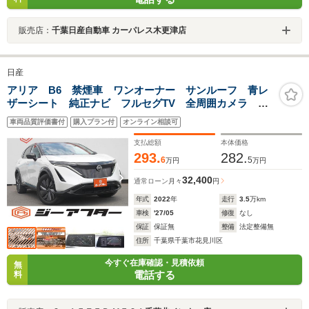
販売店：
千葉日産自動車 カーパレス木更津店
日産
アリア B6 禁煙車 ワンオーナー サンルーフ 青レ
ザーシート 純正ナビ フルセグTV 全周囲カメラ ア
ダプティブクルーズコントロール自動駐車システム レ
車両品質評価書付
購入プラン付
オンライン相談可
ーンアシスト パワーシート ETC2.0
支払総額
本体価格
293.
282.
6
5
万円
万円
32,400
通常ローン
月々
円
年式
2022
年
走行
3.5
万km
車検
'27/05
修復
なし
保証
保証無
整備
法定整備無
住所
千葉県千葉市花見川区
今すぐ在庫確認・見積依頼
無
電話する
料