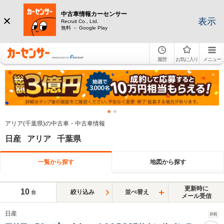
中古車情報カーセンサー
表示
Recruit Co., Ltd.
無料 － Google Play
履歴
お気に入り
メニュー
アリア(千葉県)の中古車・中古車情報
日産 アリア 千葉県
一覧から探す
地図から探す
更新時に
10
絞り込み
並べ替え
台
メール受信
日産
PR