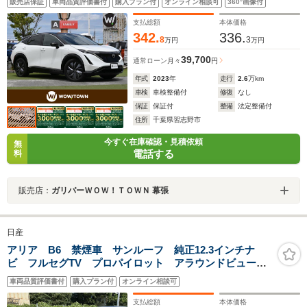
販売店保証
車両品質評価書付
購入プラン付
オンライン相談可
360°画像付
androidAuto Bluetooth ドラレコ ステアリングヒーター
支払総額
本体価格
342.
336.
8
3
万円
万円
39,700
通常ローン
月々
円
年式
2023
年
走行
2.6
万km
車検
車検整備付
修復
なし
保証
保証付
整備
法定整備付
住所
千葉県習志野市
今すぐ在庫確認・見積依頼
無
電話する
料
販売店：
ガリバーＷＯＷ！ＴＯＷＮ 幕張
日産
アリア B6 禁煙車 サンルーフ 純正12.3インチナ
ビ フルセグTV プロパイロット アラウンドビューカ
メラ BOSEサウンド オートバックドア インテリジェ
車両品質評価書付
購入プラン付
オンライン相談可
ントルームミラー シートヒーター ハーフレザーシー
ト
支払総額
本体価格