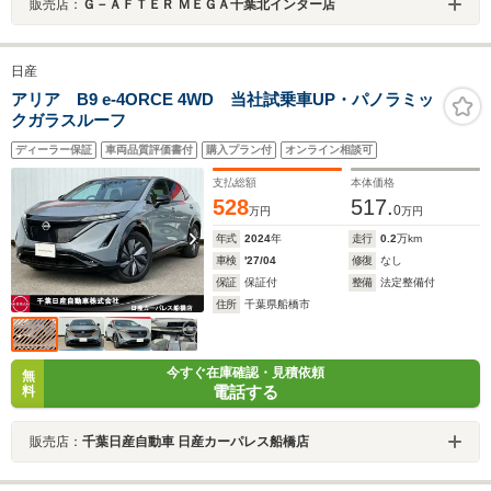
販売店：
Ｇ－ＡＦＴＥＲ ＭＥＧＡ千葉北インター店
日産
アリア B9 e-4ORCE 4WD 当社試乗車UP・パノラミッ
クガラスルーフ
ディーラー保証
車両品質評価書付
購入プラン付
オンライン相談可
支払総額
本体価格
528
517.
0
万円
万円
年式
2024
年
走行
0.2
万km
車検
'27/04
修復
なし
保証
保証付
整備
法定整備付
住所
千葉県船橋市
今すぐ在庫確認・見積依頼
無
電話する
料
販売店：
千葉日産自動車 日産カーパレス船橋店