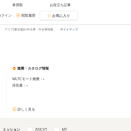
車買取
お役立ち記事
ログイン
閲覧履歴
お気に入り
アリア(東京都)の中古車・中古車情報
サイトマップ
燃費・カタログ情報
-
WLTCモード燃費：
-
排気量：
詳しく見る
ミッション
AT/CVT
MT