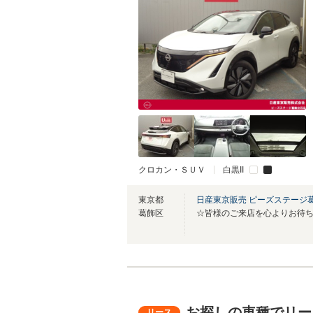
クロカン・ＳＵＶ
白黒II
東京都
日産東京販売 ピーズステージ
葛飾区
☆皆様のご来店を心よりお待ち
お探しの車種でリー