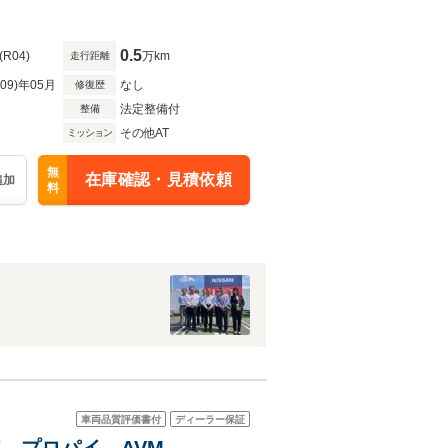
0.5
(R04)
万km
走行距離
R09)年05月
なし
修復歴
法定整備付
整備
その他AT
ミッション
無
在庫確認・見積依頼
追加
料
車両品質評価書付
ディーラー保証
SE プロパイ AVM