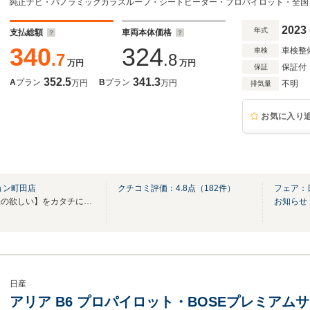
2023
年式
支払総額
車両本体価格
340
324
車検整
車検
.7
.8
万円
万円
保証付
保証
352.5
341.3
A
プラン
B
プラン
万円
万円
不明
排気量
お気に入り
ョン町田店
クチコミ評価：
4.8
点（
182
件）
フェア：
お仕事・レジャーなど【お客様の欲しい】をカタチにします♪車選びを私たちと共に♪
お知らせ
日産
アリア B6 プロパイロット・BOSEプレミアム