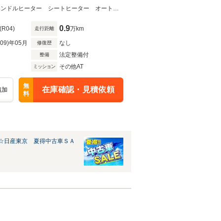
１２.３インチＥＶ専用純正メモリーナビ・フルセグＴＶ アラウンドビューＭハンドルヒーター シートヒーター オートバックドア アンビエントライティング ガラスルーフ
0.9
(R04)
万km
走行距離
R09)年05月
なし
修復歴
法定整備付
整備
その他AT
ミッション
無
在庫確認・見積依頼
追加
料
☆日産東京 夏得中古車ＳＡ