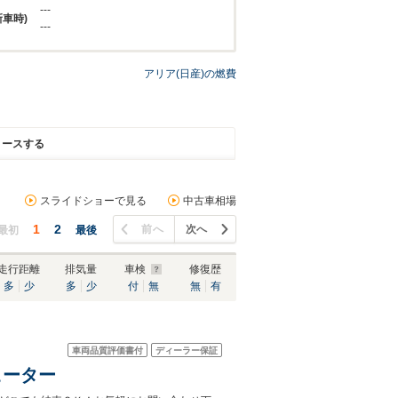
---
新車時)
---
アリア(日産)の燃費
リースする
スライドショーで見る
中古車相場
1
2
前へ
次へ
最初
最後
走行距離
排気量
車検
修復歴
多
少
多
少
付
無
無
有
車両品質評価書付
ディーラー保証
ヒーター