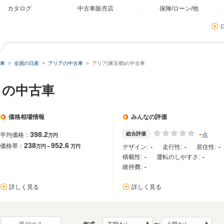
カタログ
中古車販売店
保険/ローン/他
車
全国の日産
アリアの中古車
アリア(東京都)の中古車
）の中古車
価格相場情報
みんなの評価
-
398.2
総合評価
平均価格：
点
万円
238
952.6
価格帯：
万円～
万円
デザイン:
-
走行性:
-
居住性:
-
積載性:
-
運転のしやすさ:
-
維持費:
-
詳しく見る
詳しく見る