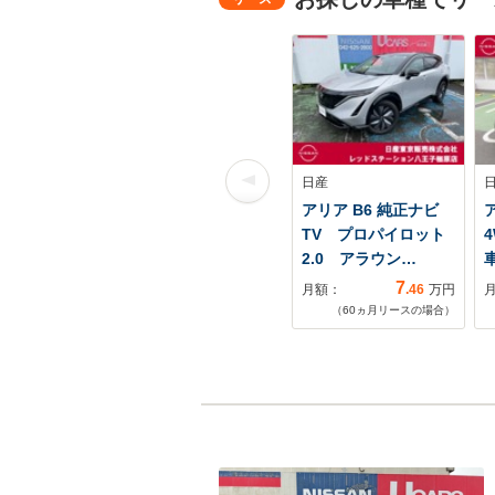
日産
アリア B6 純正ナビ
ア
TV プロパイロット
2.0 アラウン…
7
月額：
.46
万円
（
60
ヵ月リースの場合）