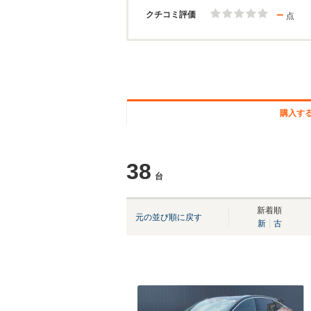
－
クチコミ評価
点
購入す
38
台
新着順
元の並び順に戻す
新
古