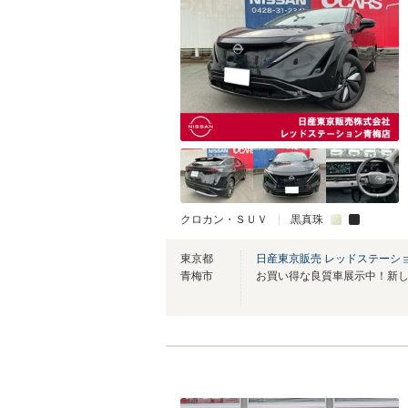
クロカン・ＳＵＶ
黒真珠
東京都
日産東京販売 レッドステーシ
青梅市