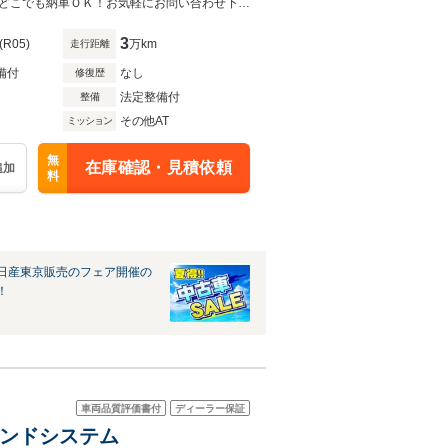
純正ナビ・パノラミックガラスルーフ・シートヒーター・プロパイロット・全国どこでも納車ＯＫ！お気軽にお問い合わせ下さい！お問い合わせはTEL:042-721-8123まで！
3
(R05)
万km
走行距離
備付
なし
修復歴
法定整備付
整備
その他AT
ミッション
無
在庫確認・見積依頼
追加
料
日産東京販売のフェア開催の
！
車両品質評価書付
ディーラー保証
サンドシステム