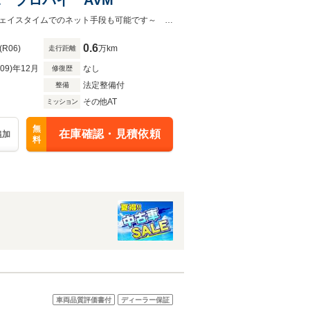
パノラミックガラスルーフ プロパイ ＢＯＳＥ ナビＴＶ ＡＶＭ ＬＥＤフェイスタイムでのネット手段も可能です～ お気軽にご相談ください！
0.6
(R06)
万km
走行距離
R09)年12月
なし
修復歴
法定整備付
整備
その他AT
ミッション
無
在庫確認・見積依頼
追加
料
車両品質評価書付
ディーラー保証