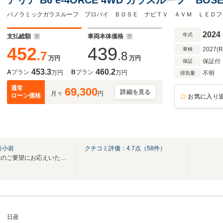
2024
年式
支払総額
車両本体価格
452
439
2027(
車検
.7
.8
万円
万円
保証付
保証
453.3
460.2
A
プラン
B
プラン
万円
万円
不明
排気量
通常
69,300
詳細を見る
月々
円
ローン価格
お気に入り
新小岩
クチコミ評価：
4.7
点（
58
件）
豊富な在庫でさまざまなお客様のご要望にお応えいたします。 お気軽にご相談ください
日産