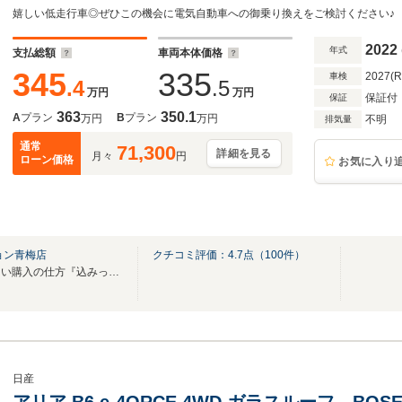
嬉しい低走行車◎ぜひこの機会に電気自動車への御乗り換えをご検討ください♪
2022
年式
支払総額
車両本体価格
345
335
2027(
車検
.4
.5
万円
万円
保証付
保証
363
350.1
A
プラン
B
プラン
万円
万円
不明
排気量
通常
71,300
詳細を見る
月々
円
ローン価格
お気に入り
ョン青梅店
クチコミ評価：
4.7
点（
100
件）
お買い得な良質車展示中！新しい購入の仕方『込みっと定額』（サブスク）もございます
日産
アリア B6 e-4ORCE 4WD ガラスルーフ BO