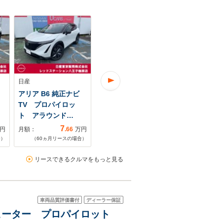
日産
日産
日産
アリア B6 純正ナビ
アリア B6 プロパイロ
アリア B6 
TV プロパイロッ
ット アラウンドビ
ナビプロパ
ト アラウンド…
ューモニター
シ-トヒータ
7
6
円
月額：
.66
万円
月額：
.72
万円
月額：
合）
（
60
ヵ月リースの場合）
（
60
ヵ月リースの場合）
（
60
ヵ月リ
リースできるクルマをもっと見る
車両品質評価書付
ディーラー保証
ヒーター プロパイロット