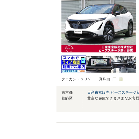
クロカン・ＳＵＶ
真珠白
東京都
日産東京販売 ピーズステージ
葛飾区