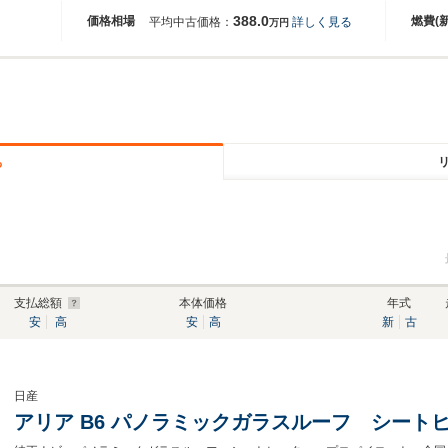
388.0
価格相場
燃費(
平均中古価格：
詳しく見る
万円
る
支払総額
本体価格
年式
安
高
安
高
新
古
日産
アリア B6 パノラミックガラスルーフ シート