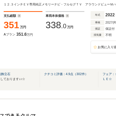
2022
年式
支払総額
車両本体価格
351
338
2027(
車検
.0
万円
万円
保証付
保証
351.6
A
プラン
万円
不明
排気量
お気に入り
葛飾立石
クチコミ評価：
4.9
点（
302
件）
フェア：
しております♪♪☆
ＬＥ☆
スできるクルマ