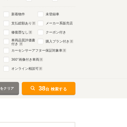
新着物件
未登録車
支払総額あり
メーカー系販売店
修復歴なし
クーポン付き
車両品質評価書
購入プラン付き
付き
カーセンサーアフター保証対象車
360
°画像付き車両
オンライン相談可
38
件をクリア
台 検索する