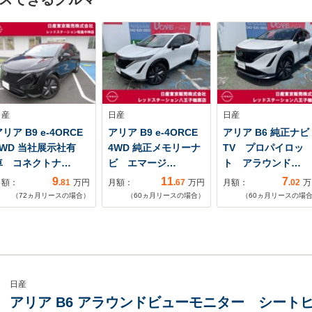
日産
日産
日産
リア B9 e-4ORCE
アリア B9 e-4ORCE
アリア B6 純正ナビ
4WD 当社展示社有
4WD 純正メモリーナ
TV プロパイロッ
車 コネクトナ…
ビ エマージ…
ト アラウンド…
9
11
7
月額：
.81
万円
月額：
.67
万円
月額：
.02
万
（
72
ヵ月リースの場合）
（
60
ヵ月リースの場合）
（
60
ヵ月リースの場
日産
アリア B6 アラウンドビューモニター シート