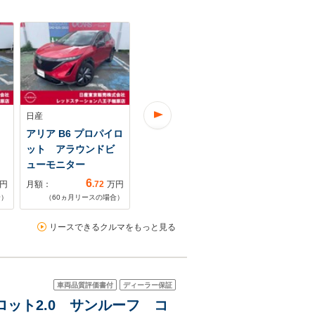
日産
日産
日産
アリア B6 プロパイロ
アリア B6 Nコネクト
アリア B6 e
ット アラウンドビ
ナビプロパイロット
4WD ナッ
ューモニター
シ-トヒータ-…
ー ガラス
6
7
円
月額：
.72
万円
月額：
.31
万円
月額：
合）
（
60
ヵ月リースの場合）
（
60
ヵ月リースの場合）
（
72
ヵ月リ
リースできるクルマをもっと見る
車両品質評価書付
ディーラー保証
パイロット2.0 サンルーフ コ