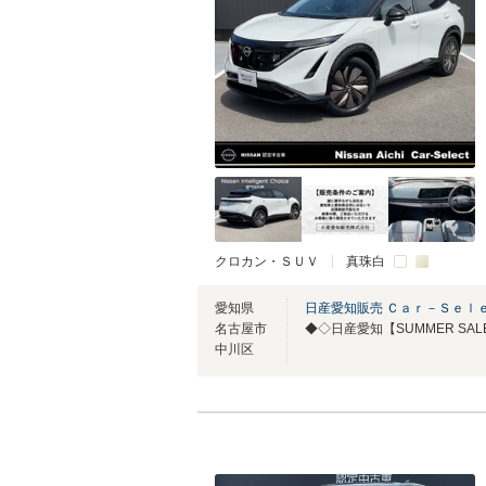
クロカン・ＳＵＶ
真珠白
愛知県
日産愛知販売 Ｃａｒ－Ｓｅｌ
名古屋市
◆◇日産愛知【SUMMER SA
中川区