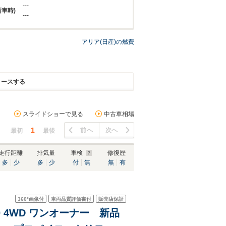
---
新車時)
---
アリア(日産)の燃費
リースする
スライドショーで見る
中古車相場
1
前へ
次へ
最初
最後
走行距離
排気量
車検
修復歴
多
少
多
少
付
無
無
有
360°
画像付
車両品質評価書付
販売店保証
2.0 4WD ワンオーナー 新品