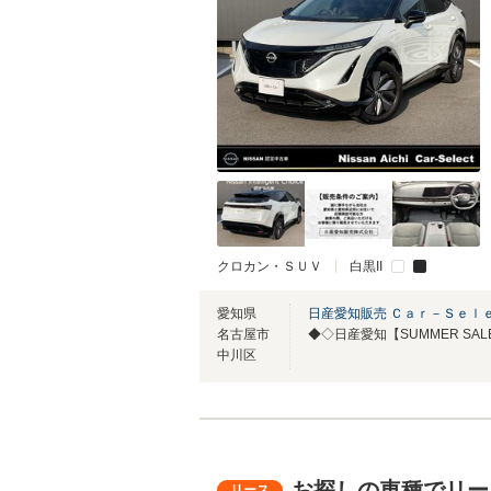
クロカン・ＳＵＶ
白黒II
愛知県
日産愛知販売 Ｃａｒ－Ｓｅｌ
名古屋市
◆◇日産愛知【SUMMER SA
中川区
お探しの車種でリー