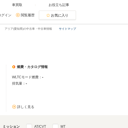
車買取
お役立ち記事
ログイン
閲覧履歴
お気に入り
アリア(愛知県)の中古車・中古車情報
サイトマップ
燃費・カタログ情報
-
WLTCモード燃費：
-
排気量：
詳しく見る
ミッション
AT/CVT
MT