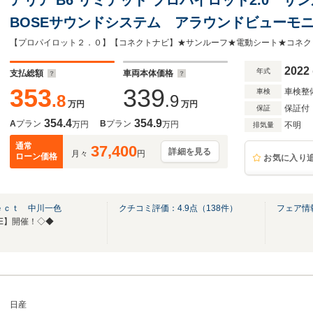
BOSEサウンドシステム アラウンドビュー
LEDヘッドライト スマートルームミラー ETC
2022
年式
支払総額
車両本体価格
353
339
車検整
車検
.8
.9
万円
万円
保証付
保証
354.4
354.9
A
プラン
B
プラン
万円
万円
不明
排気量
通常
37,400
詳細を見る
月々
円
ローン価格
お気に入り
ｅｃｔ 中川一色
クチコミ評価：
4.9
点（
138
件）
フェア情
LE】開催！◇◆
日産