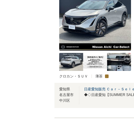
クロカン・ＳＵＶ
薄茶
愛知県
日産愛知販売 Ｃａｒ－Ｓｅｌ
名古屋市
◆◇日産愛知【SUMMER SA
中川区