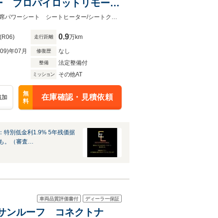
ー プロパイロットリモート
アルミホイール 純正ドラレ
取説 保証書 スペアキー プロパイロット用キー 付属品全てございます。前席パワーシート シートヒーター/シートクーラー ステアリングヒーター ETC 純正マット 4WD 美車
 TV
0.9
(R06)
万km
走行距離
R09)年07月
なし
修復歴
法定整備付
整備
その他AT
ミッション
無
在庫確認・見積依頼
追加
料
特別低金利1.9% 5年残価据
%も。（審査…
車両品質評価書付
ディーラー保証
.0 サンルーフ コネクトナ