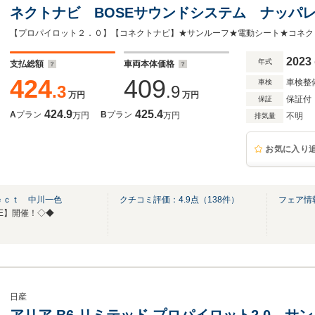
ネクトナビ BOSEサウンドシステム ナッパ
ューモニター シートヒーター LEDヘッドラ
ー ETC2.0 オートバックドア
2023
年式
支払総額
車両本体価格
424
409
車検整
車検
.3
.9
万円
万円
保証付
保証
424.9
425.4
A
プラン
B
プラン
万円
万円
不明
排気量
お気に入り
ｅｃｔ 中川一色
クチコミ評価：
4.9
点（
138
件）
フェア情
LE】開催！◇◆
日産
アリア B6 リミテッド プロパイロット2.0 