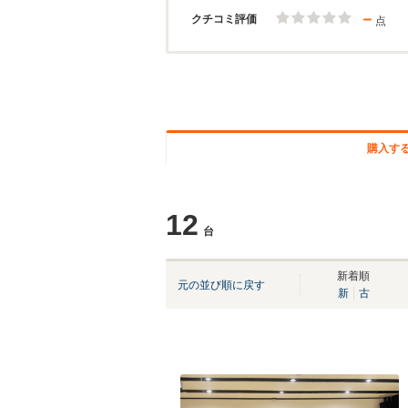
－
クチコミ評価
点
購入す
12
台
新着順
元の並び順に戻す
新
古