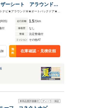
レザーシート アラウンドビ
イト スマートルームミラ
【プロパイロット２．０】【コネクトナビ】★サンルーフ★電動シート★コネクトナビ★アラウンドＭ★オートバックドア★寒冷地仕様★前後ソナー★ＬＥＤ・フォグ★
1.5
(R05)
万km
走行距離
備付
なし
修復歴
法定整備付
整備
その他AT
ミッション
無
在庫確認・見積依頼
追加
料
報
車両品質評価書付
ディーラー保証
サンルーフ コネクトナビ