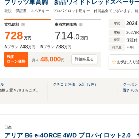
ブリッツ車高調 新品ワイドトレッドスペーサ
リモコン BOSEスピーカー 純正20インチ
コ アラウンドビュー パワーバックドア ナビ
2024
年式
支払総額
車両本体価格
728
714
2027(
車検
.0
万円
万円
保証付
保証
748
738
A
プラン
B
プラン
万円
万円
不明
排気量
残価
48,000
詳細を見る
月々
円
ローン価格
お気に入り
ナル
クチコミ評価：
5
点（
3
件）
クーポン：
低金利1.9％残価設定 ５年残価据え置き70％もございます（審査あり）
置き70
日産
アリア B6 e-4ORCE 4WD プロパイロット2