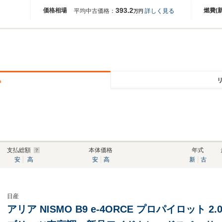
393.2
価格相場
燃費(
平均中古価格：
詳しく見る
万円
る
支払総額
本体価格
年式
安
高
安
高
新
古
日産
アリア NISMO B9 e-4ORCE プロパイロット 