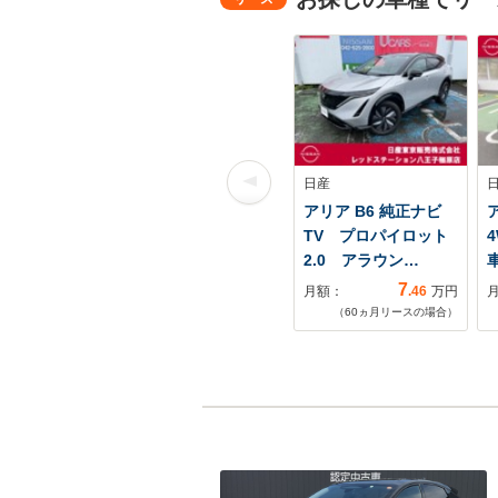
日産
アリア B6 純正ナビ
ア
TV プロパイロット
2.0 アラウン…
7
月額：
.46
万円
（
60
ヵ月リースの場合）