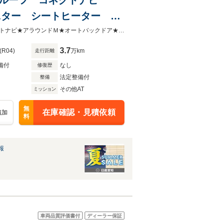
モニター シートヒーター
2.0 オートバックドア
【プロパイロット２．０】【コネクトナビ】★サンルーフ★電動シート★コネクトナビ★アラウンドＭ★オートバックドア★寒冷地仕様★前後ソナー★ＬＥＤ・フォグ★
3.7
(R04)
万km
走行距離
備付
なし
修復歴
法定整備付
整備
その他AT
ミッション
無
在庫確認・見積依頼
追加
料
報
車両品質評価書付
ディーラー保証