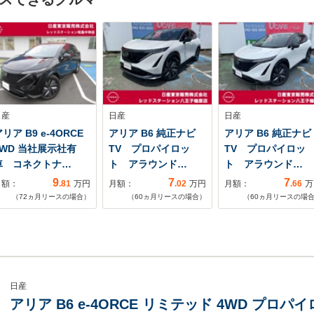
日産
日産
日産
リア B9 e-4ORCE
アリア B6 純正ナビ
アリア B6 純正ナビ
4WD 当社展示社有
TV プロパイロッ
TV プロパイロッ
車 コネクトナ…
ト アラウンド…
ト アラウンド…
9
7
7
月額：
.81
万円
月額：
.02
万円
月額：
.66
万
（
72
ヵ月リースの場合）
（
60
ヵ月リースの場合）
（
60
ヵ月リースの場
日産
アリア B6 e-4ORCE リミテッド 4WD プロ