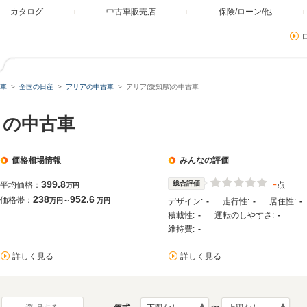
カタログ
中古車販売店
保険/ローン/他
車
全国の日産
アリアの中古車
アリア(愛知県)の中古車
）の中古車
価格相場情報
みんなの評価
-
399.8
総合評価
平均価格：
点
万円
238
952.6
価格帯：
万円～
万円
デザイン:
-
走行性:
-
居住性:
-
積載性:
-
運転のしやすさ:
-
維持費:
-
詳しく見る
詳しく見る