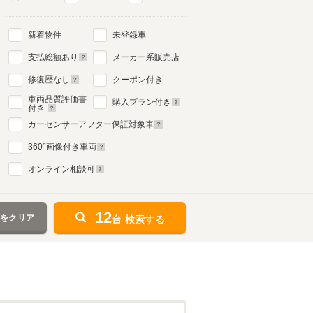
新着物件
未登録車
支払総額あり
メーカー系販売店
修復歴なし
クーポン付き
車両品質評価書
購入プラン付き
付き
カーセンサーアフター保証対象車
360
°画像付き車両
オンライン相談可
12
件をクリア
台 検索する