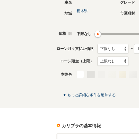
車名
グレード
栃木県
地域
市区町村
価格
下限なし
〜
ローン月々支払い価格
ローン頭金（上限）
本体色
▼ もっと詳細な条件を追加する
カリブラ
の基本情報