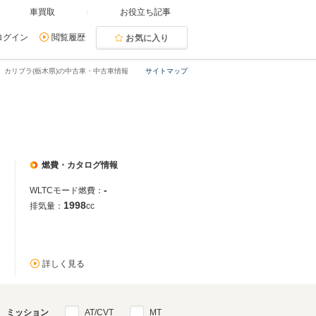
車買取
お役立ち記事
ログイン
閲覧履歴
お気に入り
カリブラ(栃木県)の中古車・中古車情報
サイトマップ
燃費・カタログ情報
-
WLTCモード燃費：
1998
排気量：
cc
詳しく見る
ミッション
AT/CVT
MT