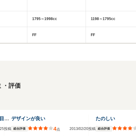
1795～1998cc
1198～1795cc
FF
FF
ミ・評価
流麗な外観スタイルで街中では注目の的
デザインが良い
たのしい
4
2/25投稿
2013/02/20投稿
総合評価
総合評価
点