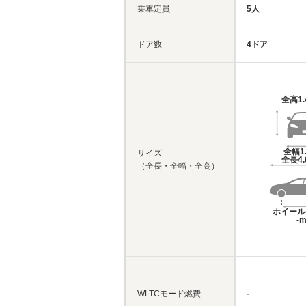
乗車定員
5人
ドア数
4ドア
全高
1
全幅
1
サイズ
全長
4
（全長・全幅・全高）
ホイール
-
WLTCモード燃費
-