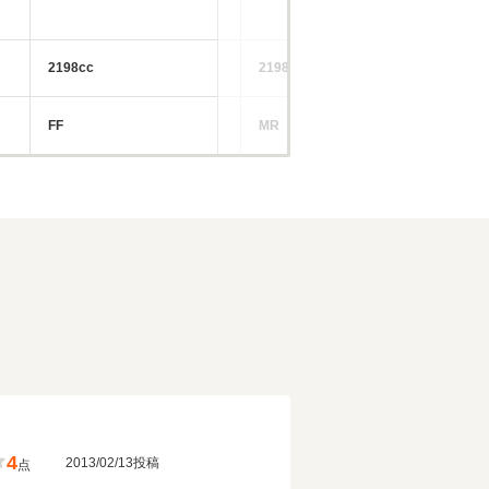
2198cc
2198cc
19
FF
MR
FF
4
2013/02/13投稿
点