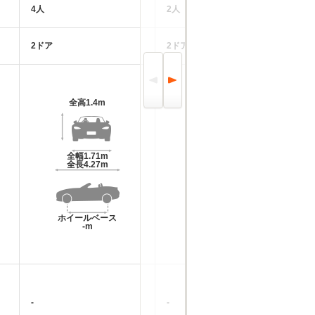
4人
2人
5
2ドア
2ドア
5
全高
1.4m
全高
1.12m
全幅
1.71m
全幅
1.71m
全長
4.27m
全長
3.79m
ホイールベース
ホイールベース
-m
-m
-
-
-