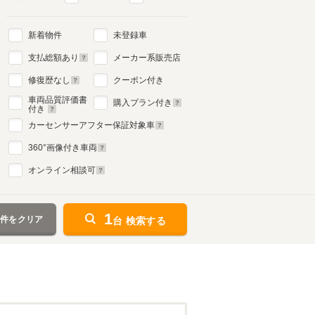
新着物件
未登録車
支払総額あり
メーカー系販売店
修復歴なし
クーポン付き
車両品質評価書
購入プラン付き
付き
カーセンサーアフター保証対象車
360
°画像付き車両
オンライン相談可
1
条件をクリア
台 検索する