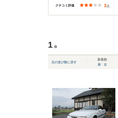
3
クチコミ評価
点
1
台
新着順
元の並び順に戻す
新
古