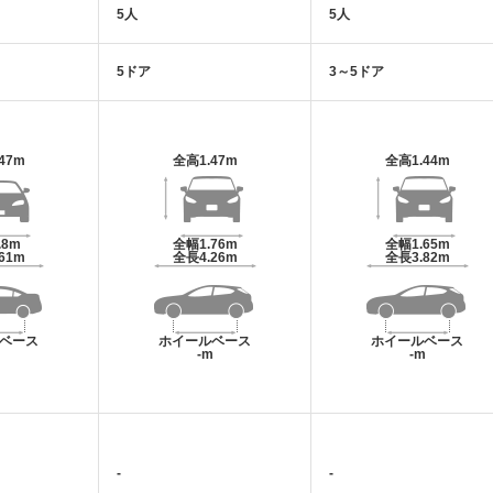
5人
5人
5ドア
3～5ドア
.47m
全高
1.47m
全高
1.44m
.8m
全幅
1.76m
全幅
1.65m
.61m
全長
4.26m
全長
3.82m
ベース
ホイールベース
ホイールベース
m
-m
-m
-
-