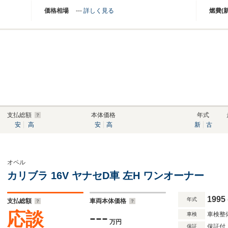
価格相場
---
詳しく見る
燃費(
支払総額
本体価格
年式
安
高
安
高
新
古
オペル
カリブラ 16V ヤナセD車 左H ワンオーナー
1995
年式
支払総額
車両本体価格
---
応談
車検整
車検
万円
保証付
保証