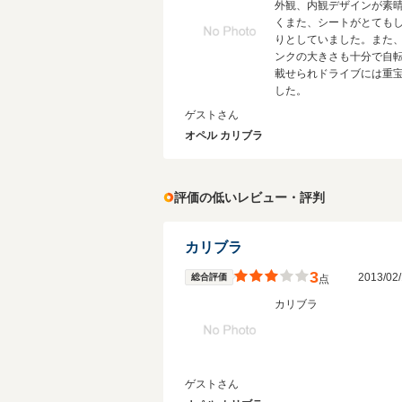
外観、内観デザインが素
くまた、シートがとても
りとしていました。また
ンクの大きさも十分で自
載せられドライブには重
した。
ゲストさん
オペル カリブラ
評価の低いレビュー・評判
カリブラ
3
2013/0
総合評価
点
カリブラ
ゲストさん