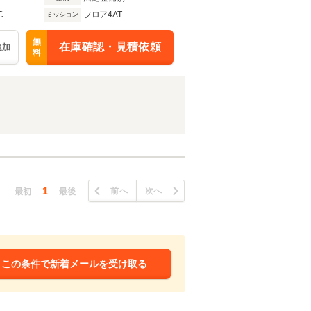
C
フロア4AT
ミッション
無
在庫確認・見積依頼
追加
料
1
前へ
次へ
最初
最後
この条件で新着メールを受け取る