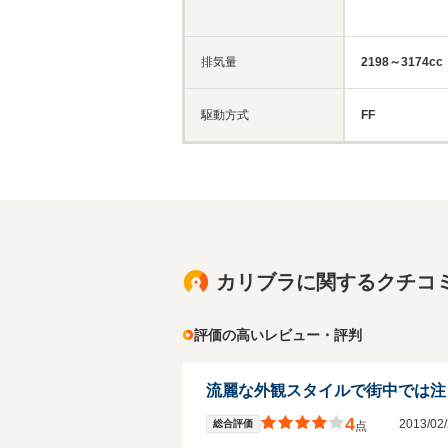
排気量
2198～3174cc
駆動方式
FF
カリブラに関するクチコ
評価の高いレビュー・評判
4
2013/0
総合評価
点