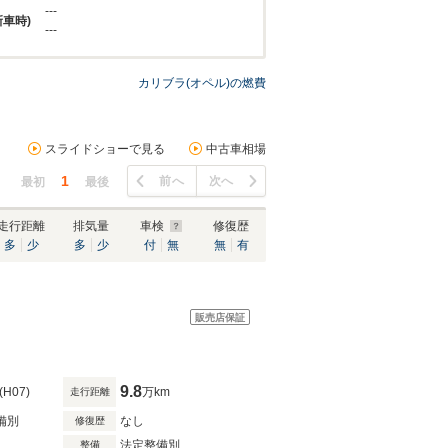
---
新車時)
---
カリブラ(オペル)の燃費
スライドショーで見る
中古車相場
1
前へ
次へ
最初
最後
走行距離
排気量
車検
修復歴
多
少
多
少
付
無
無
有
販売店保証
9.8
(H07)
万km
走行距離
備別
なし
修復歴
法定整備別
整備