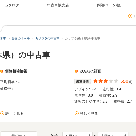
カタログ
中古車販売店
保険/ローン/他
古車
全国のオペル
カリブラの中古車
カリブラ(栃木県)の中古車
木県）の中古車
価格相場情報
みんなの評価
3.0
-
総合評価
平均価格：
点
-
価格帯：
デザイン:
3.4
走行性:
3.4
居住性:
3.0
積載性:
2.9
運転のしやすさ:
3.3
維持費:
2.7
詳しく見る
詳しく見る