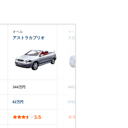
オペル
オペル
サ
アストラカブリオ
スピードスター
9
344万円
449万円
41
62万円
470万円
28
3.5
4.2