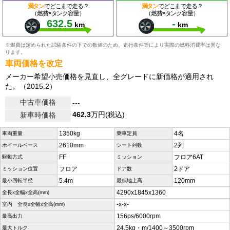
満タン
でどこまで走る？
満タン
でどこまで走る？
（燃費×タンク容量）
（燃費×タンク容量）
632.5
-
km
km
※燃費は定められた試験条件の下での数値のため、走行条件等により実際の燃料消費率は異な
ります。
車両価格を改定
メーカー希望小売価格を見直し、全グレードに新価格が適用され
た。（2015.2）
中古車価格
---
462.3
万円(税込)
新車時価格
1350kg
4名
車両重量
乗車定員
2610mm
2列
ホイールベース
シート列数
FF
フロア6AT
駆動方式
ミッション
フロア
2ドア
ミッション位置
ドア数
5.4m
120mm
最小回転半径
最低地上高
4290x1845x1360
全長x全幅x全高(mm)
-x-x-
室内 全長x全幅x全高(mm)
156ps/6000rpm
最高出力
24.5kg・m/1400～3500rpm
最大トルク