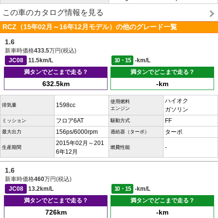
この車のカタログ情報を見る
RCZ（15年02月～16年12月モデル）の他のグレード一覧
1.6
新車時価格
433.5
万円(税込)
JC08
11.5km/L
10・15
-km/L
満タンでどこまで走る？
満タンでどこまで走る？
632.5km
-km
ハイオク
使用燃料
1598cc
排気量
エンジン
ガソリン
フロア6AT
FF
ミッション
駆動方式
156ps/6000rpm
ターボ
最大出力
過給器（ターボ）
2015年02月～201
-
生産期間
燃費性能
6年12月
1.6
新車時価格
460
万円(税込)
JC08
13.2km/L
10・15
-km/L
満タンでどこまで走る？
満タンでどこまで走る？
726km
-km