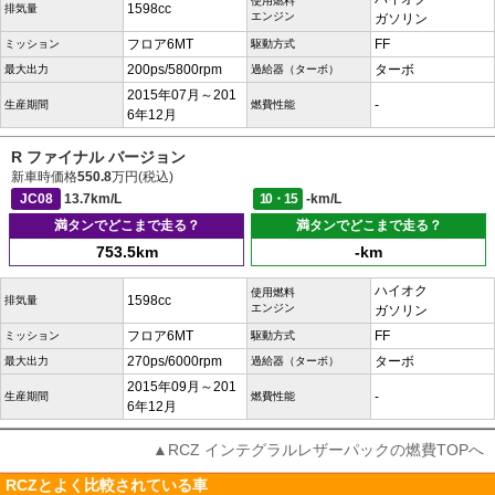
使用燃料
1598cc
排気量
エンジン
ガソリン
フロア6MT
FF
ミッション
駆動方式
200ps/5800rpm
ターボ
最大出力
過給器（ターボ）
2015年07月～201
-
生産期間
燃費性能
6年12月
R ファイナル バージョン
新車時価格
550.8
万円(税込)
JC08
13.7km/L
10・15
-km/L
満タンでどこまで走る？
満タンでどこまで走る？
753.5km
-km
ハイオク
使用燃料
1598cc
排気量
エンジン
ガソリン
フロア6MT
FF
ミッション
駆動方式
270ps/6000rpm
ターボ
最大出力
過給器（ターボ）
2015年09月～201
-
生産期間
燃費性能
6年12月
▲RCZ インテグラルレザーパックの燃費TOPへ
RCZとよく比較されている車