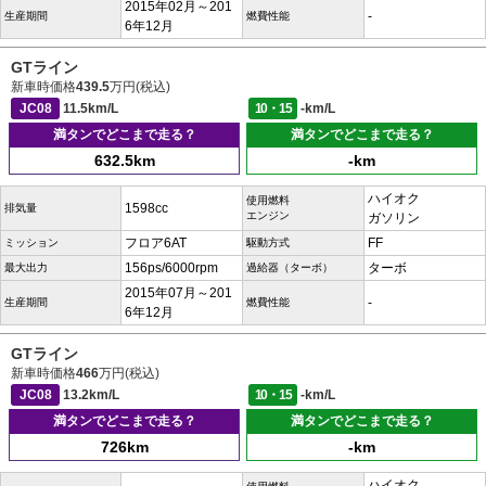
2015年02月～201
-
生産期間
燃費性能
6年12月
GTライン
新車時価格
439.5
万円(税込)
JC08
11.5km/L
10・15
-km/L
満タンでどこまで走る？
満タンでどこまで走る？
632.5km
-km
ハイオク
使用燃料
1598cc
排気量
エンジン
ガソリン
フロア6AT
FF
ミッション
駆動方式
156ps/6000rpm
ターボ
最大出力
過給器（ターボ）
2015年07月～201
-
生産期間
燃費性能
6年12月
GTライン
新車時価格
466
万円(税込)
JC08
13.2km/L
10・15
-km/L
満タンでどこまで走る？
満タンでどこまで走る？
726km
-km
ハイオク