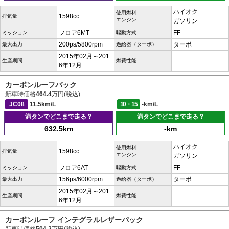
ハイオク
使用燃料
1598cc
排気量
エンジン
ガソリン
フロア6MT
FF
ミッション
駆動方式
200ps/5800rpm
ターボ
最大出力
過給器（ターボ）
2015年02月～201
-
生産期間
燃費性能
6年12月
カーボンルーフパック
新車時価格
464.4
万円(税込)
JC08
11.5km/L
10・15
-km/L
満タンでどこまで走る？
満タンでどこまで走る？
632.5km
-km
ハイオク
使用燃料
1598cc
排気量
エンジン
ガソリン
フロア6AT
FF
ミッション
駆動方式
156ps/6000rpm
ターボ
最大出力
過給器（ターボ）
2015年02月～201
-
生産期間
燃費性能
6年12月
カーボンルーフ インテグラルレザーパック