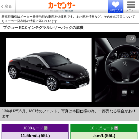
戻る
お気に入り
メニュー
新車時価格はメーカー発表当時の車両本体価格です。また基本情報など、その他の項目について
もメーカー発表時の情報に基いています。
プジョー RCZ インテグラルレザーパックの燃費
1/2
13年(H25)6月、MC時のフロント。写真は本国仕様の為、一部異なる場合があり
ます
JC08モード
10・15モード
11.5km/L(55L)
-km/L(55L)