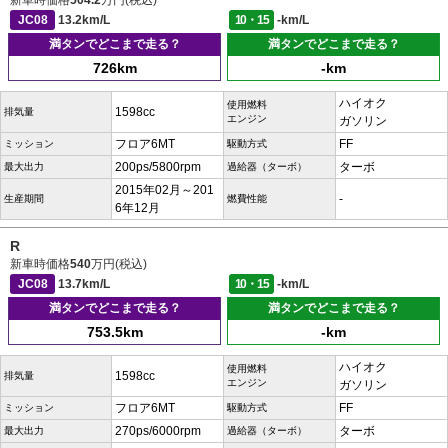
新車時価格
504.2
万円(税込)
JC08
13.2km/L
10・15
-km/L
満タンでどこまで走る？
満タンでどこまで走る？
726km
-km
ハイオク
使用燃料
1598cc
排気量
エンジン
ガソリン
フロア6MT
FF
ミッション
駆動方式
200ps/5800rpm
ターボ
最大出力
過給器（ターボ）
2015年02月～201
-
生産期間
燃費性能
6年12月
R
新車時価格
540
万円(税込)
JC08
13.7km/L
10・15
-km/L
満タンでどこまで走る？
満タンでどこまで走る？
753.5km
-km
ハイオク
使用燃料
1598cc
排気量
エンジン
ガソリン
フロア6MT
FF
ミッション
駆動方式
270ps/6000rpm
ターボ
最大出力
過給器（ターボ）