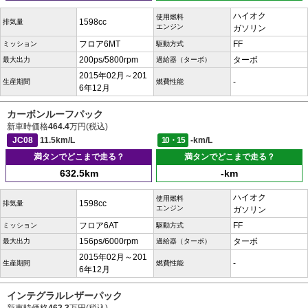
ハイオク
使用燃料
1598cc
排気量
エンジン
ガソリン
フロア6MT
FF
ミッション
駆動方式
200ps/5800rpm
ターボ
最大出力
過給器（ターボ）
2015年02月～201
-
生産期間
燃費性能
6年12月
カーボンルーフパック
新車時価格
464.4
万円(税込)
JC08
11.5km/L
10・15
-km/L
満タンでどこまで走る？
満タンでどこまで走る？
632.5km
-km
ハイオク
使用燃料
1598cc
排気量
エンジン
ガソリン
フロア6AT
FF
ミッション
駆動方式
156ps/6000rpm
ターボ
最大出力
過給器（ターボ）
2015年02月～201
-
生産期間
燃費性能
6年12月
インテグラルレザーパック