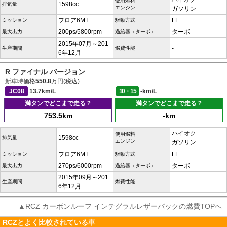
使用燃料
1598cc
排気量
エンジン
ガソリン
フロア6MT
FF
ミッション
駆動方式
200ps/5800rpm
ターボ
最大出力
過給器（ターボ）
2015年07月～201
-
生産期間
燃費性能
6年12月
R ファイナル バージョン
新車時価格
550.8
万円(税込)
JC08
13.7km/L
10・15
-km/L
満タンでどこまで走る？
満タンでどこまで走る？
753.5km
-km
ハイオク
使用燃料
1598cc
排気量
エンジン
ガソリン
フロア6MT
FF
ミッション
駆動方式
270ps/6000rpm
ターボ
最大出力
過給器（ターボ）
2015年09月～201
-
生産期間
燃費性能
6年12月
▲RCZ カーボンルーフ インテグラルレザーパックの燃費TOPへ
RCZとよく比較されている車