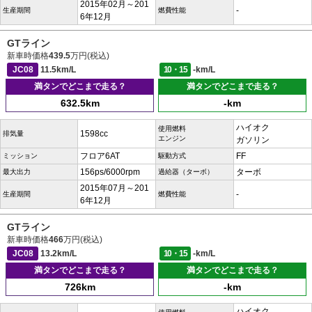
2015年02月～201
-
生産期間
燃費性能
6年12月
GTライン
新車時価格
439.5
万円(税込)
JC08
11.5km/L
10・15
-km/L
満タンでどこまで走る？
満タンでどこまで走る？
632.5km
-km
ハイオク
使用燃料
1598cc
排気量
エンジン
ガソリン
フロア6AT
FF
ミッション
駆動方式
156ps/6000rpm
ターボ
最大出力
過給器（ターボ）
2015年07月～201
-
生産期間
燃費性能
6年12月
GTライン
新車時価格
466
万円(税込)
JC08
13.2km/L
10・15
-km/L
満タンでどこまで走る？
満タンでどこまで走る？
726km
-km
ハイオク