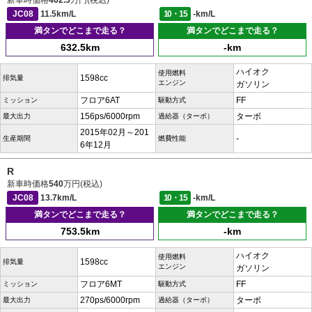
新車時価格
462.3
万円(税込)
JC08
11.5km/L
10・15
-km/L
満タンでどこまで走る？
満タンでどこまで走る？
632.5km
-km
ハイオク
使用燃料
1598cc
排気量
エンジン
ガソリン
フロア6AT
FF
ミッション
駆動方式
156ps/6000rpm
ターボ
最大出力
過給器（ターボ）
2015年02月～201
-
生産期間
燃費性能
6年12月
R
新車時価格
540
万円(税込)
JC08
13.7km/L
10・15
-km/L
満タンでどこまで走る？
満タンでどこまで走る？
753.5km
-km
ハイオク
使用燃料
1598cc
排気量
エンジン
ガソリン
フロア6MT
FF
ミッション
駆動方式
270ps/6000rpm
ターボ
最大出力
過給器（ターボ）