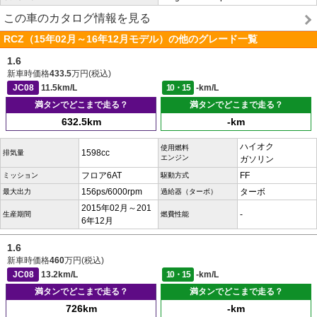
この車のカタログ情報を見る
RCZ（15年02月～16年12月モデル）の他のグレード一覧
1.6
新車時価格
433.5
万円(税込)
JC08
11.5km/L
10・15
-km/L
満タンでどこまで走る？
満タンでどこまで走る？
632.5km
-km
ハイオク
使用燃料
1598cc
排気量
エンジン
ガソリン
フロア6AT
FF
ミッション
駆動方式
156ps/6000rpm
ターボ
最大出力
過給器（ターボ）
2015年02月～201
-
生産期間
燃費性能
6年12月
1.6
新車時価格
460
万円(税込)
JC08
13.2km/L
10・15
-km/L
満タンでどこまで走る？
満タンでどこまで走る？
726km
-km