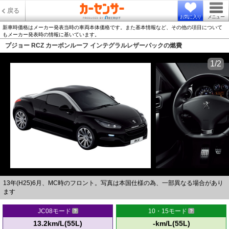
戻る
お気に入り
メニュー
新車時価格はメーカー発表当時の車両本体価格です。また基本情報など、その他の項目について
もメーカー発表時の情報に基いています。
プジョー RCZ カーボンルーフ インテグラルレザーパックの燃費
1/2
13年(H25)6月、MC時のフロント。写真は本国仕様の為、一部異なる場合があり
ます
JC08モード
10・15モード
13.2km/L(55L)
-km/L(55L)