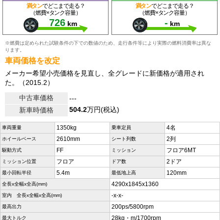
満タン
でどこまで走る？
満タン
でどこまで走る？
（燃費×タンク容量）
（燃費×タンク容量）
726
-
km
km
※燃費は定められた試験条件の下での数値のため、走行条件等により実際の燃料消費率は異な
ります。
車両価格を改定
メーカー希望小売価格を見直し、全グレードに新価格が適用され
た。（2015.2）
中古車価格
---
504.2
万円(税込)
新車時価格
1350kg
4名
車両重量
乗車定員
2610mm
2列
ホイールベース
シート列数
FF
フロア6MT
駆動方式
ミッション
フロア
2ドア
ミッション位置
ドア数
5.4m
120mm
最小回転半径
最低地上高
4290x1845x1360
全長x全幅x全高(mm)
-x-x-
室内 全長x全幅x全高(mm)
200ps/5800rpm
最高出力
28kg・m/1700rpm
最大トルク