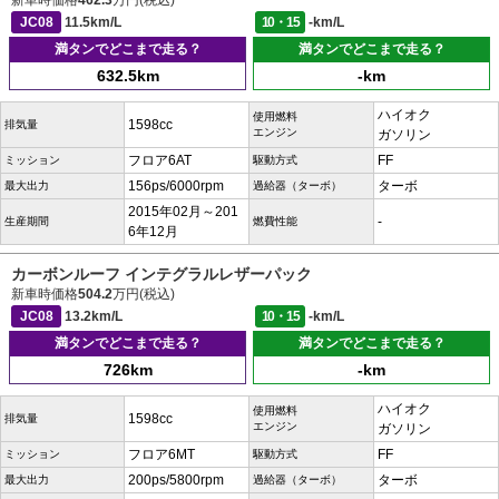
新車時価格
462.3
万円(税込)
JC08
11.5km/L
10・15
-km/L
満タンでどこまで走る？
満タンでどこまで走る？
632.5km
-km
ハイオク
使用燃料
1598cc
排気量
エンジン
ガソリン
フロア6AT
FF
ミッション
駆動方式
156ps/6000rpm
ターボ
最大出力
過給器（ターボ）
2015年02月～201
-
生産期間
燃費性能
6年12月
カーボンルーフ インテグラルレザーパック
新車時価格
504.2
万円(税込)
JC08
13.2km/L
10・15
-km/L
満タンでどこまで走る？
満タンでどこまで走る？
726km
-km
ハイオク
使用燃料
1598cc
排気量
エンジン
ガソリン
フロア6MT
FF
ミッション
駆動方式
200ps/5800rpm
ターボ
最大出力
過給器（ターボ）