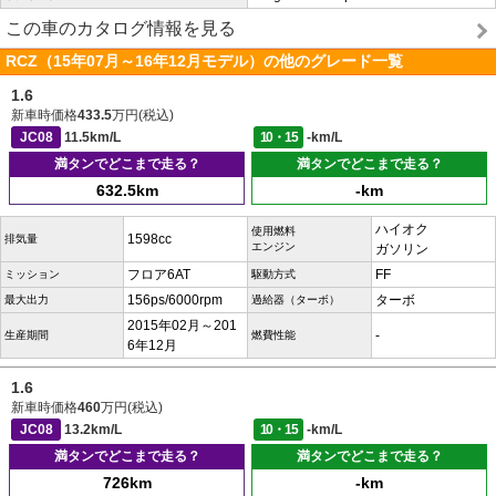
この車のカタログ情報を見る
RCZ（15年07月～16年12月モデル）の他のグレード一覧
1.6
新車時価格
433.5
万円(税込)
JC08
11.5km/L
10・15
-km/L
満タンでどこまで走る？
満タンでどこまで走る？
632.5km
-km
ハイオク
使用燃料
1598cc
排気量
エンジン
ガソリン
フロア6AT
FF
ミッション
駆動方式
156ps/6000rpm
ターボ
最大出力
過給器（ターボ）
2015年02月～201
-
生産期間
燃費性能
6年12月
1.6
新車時価格
460
万円(税込)
JC08
13.2km/L
10・15
-km/L
満タンでどこまで走る？
満タンでどこまで走る？
726km
-km