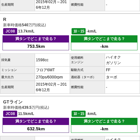
2015年02月～201
-
生産期間
燃費性能
6年12月
R
新車時価格
540
万円(税込)
JC08
13.7km/L
10・15
-km/L
満タンでどこまで走る？
満タンでどこまで走る？
753.5km
-km
ハイオク
使用燃料
1598cc
排気量
エンジン
ガソリン
フロア6MT
FF
ミッション
駆動方式
270ps/6000rpm
ターボ
最大出力
過給器（ターボ）
2015年02月～201
-
生産期間
燃費性能
6年12月
GTライン
新車時価格
439.5
万円(税込)
JC08
11.5km/L
10・15
-km/L
満タンでどこまで走る？
満タンでどこまで走る？
632.5km
-km
ハイオク