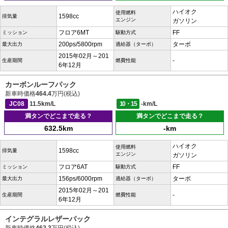
ハイオク
使用燃料
1598cc
排気量
エンジン
ガソリン
フロア6MT
FF
ミッション
駆動方式
200ps/5800rpm
ターボ
最大出力
過給器（ターボ）
2015年02月～201
-
生産期間
燃費性能
6年12月
カーボンルーフパック
新車時価格
464.4
万円(税込)
JC08
11.5km/L
10・15
-km/L
満タンでどこまで走る？
満タンでどこまで走る？
632.5km
-km
ハイオク
使用燃料
1598cc
排気量
エンジン
ガソリン
フロア6AT
FF
ミッション
駆動方式
156ps/6000rpm
ターボ
最大出力
過給器（ターボ）
2015年02月～201
-
生産期間
燃費性能
6年12月
インテグラルレザーパック