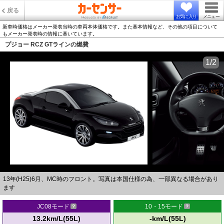
戻る
お気に入り
メニュー
新車時価格はメーカー発表当時の車両本体価格です。また基本情報など、その他の項目について
もメーカー発表時の情報に基いています。
プジョー RCZ GTラインの燃費
1/2
13年(H25)6月、MC時のフロント。写真は本国仕様の為、一部異なる場合があり
ます
JC08モード
10・15モード
13.2km/L(55L)
-km/L(55L)