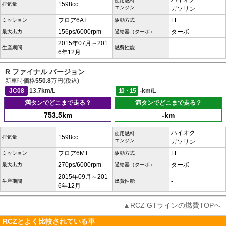
使用燃料
1598cc
排気量
エンジン
ガソリン
フロア6AT
FF
ミッション
駆動方式
156ps/6000rpm
ターボ
最大出力
過給器（ターボ）
2015年07月～201
-
生産期間
燃費性能
6年12月
R ファイナル バージョン
新車時価格
550.8
万円(税込)
JC08
13.7km/L
10・15
-km/L
満タンでどこまで走る？
満タンでどこまで走る？
753.5km
-km
ハイオク
使用燃料
1598cc
排気量
エンジン
ガソリン
フロア6MT
FF
ミッション
駆動方式
270ps/6000rpm
ターボ
最大出力
過給器（ターボ）
2015年09月～201
-
生産期間
燃費性能
6年12月
▲RCZ GTラインの燃費TOPへ
RCZとよく比較されている車