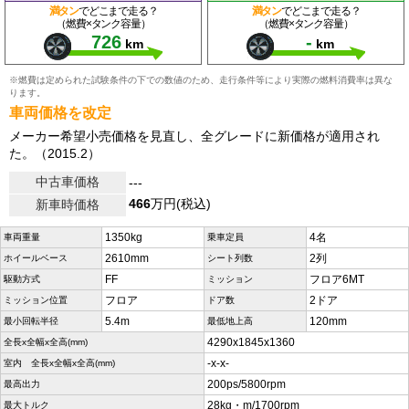
満タン
でどこまで走る？
満タン
でどこまで走る？
（燃費×タンク容量）
（燃費×タンク容量）
726
-
km
km
※燃費は定められた試験条件の下での数値のため、走行条件等により実際の燃料消費率は異な
ります。
車両価格を改定
メーカー希望小売価格を見直し、全グレードに新価格が適用され
た。（2015.2）
中古車価格
---
466
万円(税込)
新車時価格
1350kg
4名
車両重量
乗車定員
2610mm
2列
ホイールベース
シート列数
FF
フロア6MT
駆動方式
ミッション
フロア
2ドア
ミッション位置
ドア数
5.4m
120mm
最小回転半径
最低地上高
4290x1845x1360
全長x全幅x全高(mm)
-x-x-
室内 全長x全幅x全高(mm)
200ps/5800rpm
最高出力
28kg・m/1700rpm
最大トルク