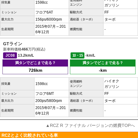
使用燃料
1598cc
排気量
エンジン
ガソリン
フロア6AT
FF
ミッション
駆動方式
156ps/6000rpm
ターボ
最大出力
過給器（ターボ）
2015年07月～201
-
生産期間
燃費性能
6年12月
GTライン
新車時価格
466
万円(税込)
JC08
13.2km/L
10・15
-km/L
満タンでどこまで走る？
満タンでどこまで走る？
726km
-km
ハイオク
使用燃料
1598cc
排気量
エンジン
ガソリン
フロア6MT
FF
ミッション
駆動方式
200ps/5800rpm
ターボ
最大出力
過給器（ターボ）
2015年07月～201
-
生産期間
燃費性能
6年12月
▲RCZ R ファイナル バージョンの燃費TOPへ
RCZとよく比較されている車