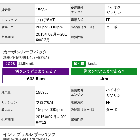
ハイオク
使用燃料
1598cc
排気量
エンジン
ガソリン
フロア6MT
FF
ミッション
駆動方式
200ps/5800rpm
ターボ
最大出力
過給器（ターボ）
2015年02月～201
-
生産期間
燃費性能
6年12月
カーボンルーフパック
新車時価格
464.4
万円(税込)
JC08
11.5km/L
10・15
-km/L
満タンでどこまで走る？
満タンでどこまで走る？
632.5km
-km
ハイオク
使用燃料
1598cc
排気量
エンジン
ガソリン
フロア6AT
FF
ミッション
駆動方式
156ps/6000rpm
ターボ
最大出力
過給器（ターボ）
2015年02月～201
-
生産期間
燃費性能
6年12月
インテグラルレザーパック