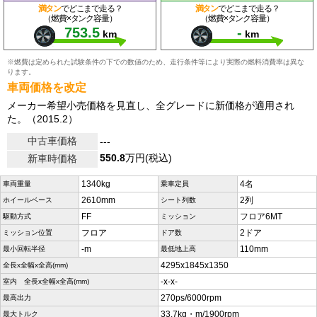
満タン
でどこまで走る？
満タン
でどこまで走る？
（燃費×タンク容量）
（燃費×タンク容量）
753.5
-
km
km
※燃費は定められた試験条件の下での数値のため、走行条件等により実際の燃料消費率は異な
ります。
車両価格を改定
メーカー希望小売価格を見直し、全グレードに新価格が適用され
た。（2015.2）
中古車価格
---
550.8
万円(税込)
新車時価格
1340kg
4名
車両重量
乗車定員
2610mm
2列
ホイールベース
シート列数
FF
フロア6MT
駆動方式
ミッション
フロア
2ドア
ミッション位置
ドア数
-m
110mm
最小回転半径
最低地上高
4295x1845x1350
全長x全幅x全高(mm)
-x-x-
室内 全長x全幅x全高(mm)
270ps/6000rpm
最高出力
33.7kg・m/1900rpm
最大トルク