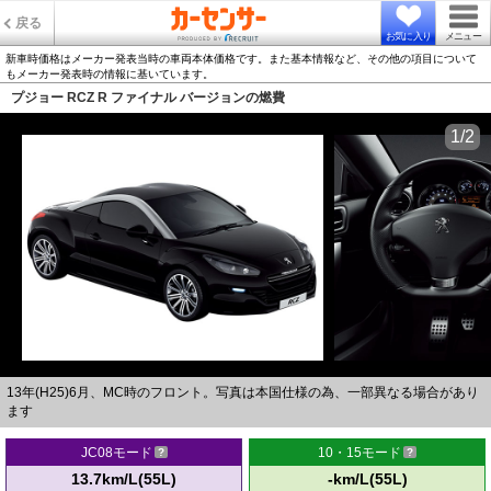
戻る
お気に入り
メニュー
新車時価格はメーカー発表当時の車両本体価格です。また基本情報など、その他の項目について
もメーカー発表時の情報に基いています。
プジョー RCZ R ファイナル バージョンの燃費
1/2
13年(H25)6月、MC時のフロント。写真は本国仕様の為、一部異なる場合があり
ます
JC08モード
10・15モード
13.7km/L(55L)
-km/L(55L)