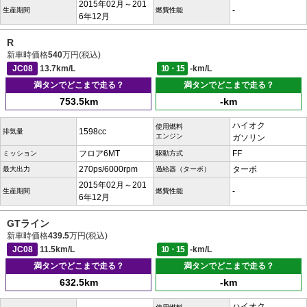
2015年02月～201
-
生産期間
燃費性能
6年12月
R
新車時価格
540
万円(税込)
JC08
13.7km/L
10・15
-km/L
満タンでどこまで走る？
満タンでどこまで走る？
753.5km
-km
ハイオク
使用燃料
1598cc
排気量
エンジン
ガソリン
フロア6MT
FF
ミッション
駆動方式
270ps/6000rpm
ターボ
最大出力
過給器（ターボ）
2015年02月～201
-
生産期間
燃費性能
6年12月
GTライン
新車時価格
439.5
万円(税込)
JC08
11.5km/L
10・15
-km/L
満タンでどこまで走る？
満タンでどこまで走る？
632.5km
-km
ハイオク