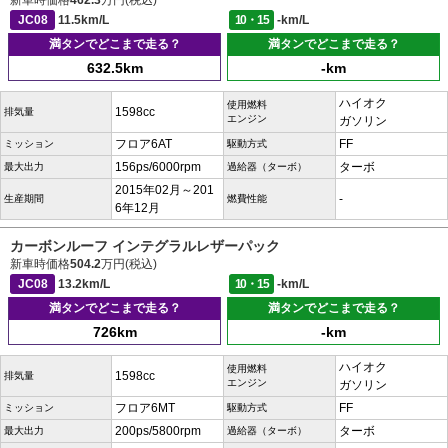
新車時価格
462.3
万円(税込)
JC08
11.5km/L
10・15
-km/L
満タンでどこまで走る？
満タンでどこまで走る？
632.5km
-km
ハイオク
使用燃料
1598cc
排気量
エンジン
ガソリン
フロア6AT
FF
ミッション
駆動方式
156ps/6000rpm
ターボ
最大出力
過給器（ターボ）
2015年02月～201
-
生産期間
燃費性能
6年12月
カーボンルーフ インテグラルレザーパック
新車時価格
504.2
万円(税込)
JC08
13.2km/L
10・15
-km/L
満タンでどこまで走る？
満タンでどこまで走る？
726km
-km
ハイオク
使用燃料
1598cc
排気量
エンジン
ガソリン
フロア6MT
FF
ミッション
駆動方式
200ps/5800rpm
ターボ
最大出力
過給器（ターボ）