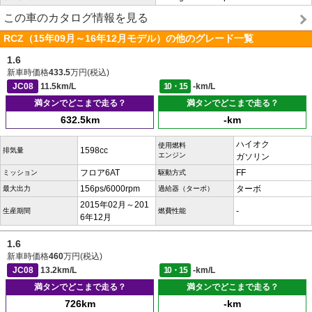
この車のカタログ情報を見る
RCZ（15年09月～16年12月モデル）の他のグレード一覧
1.6
新車時価格
433.5
万円(税込)
JC08
11.5km/L
10・15
-km/L
満タンでどこまで走る？
満タンでどこまで走る？
632.5km
-km
ハイオク
使用燃料
1598cc
排気量
エンジン
ガソリン
フロア6AT
FF
ミッション
駆動方式
156ps/6000rpm
ターボ
最大出力
過給器（ターボ）
2015年02月～201
-
生産期間
燃費性能
6年12月
1.6
新車時価格
460
万円(税込)
JC08
13.2km/L
10・15
-km/L
満タンでどこまで走る？
満タンでどこまで走る？
726km
-km