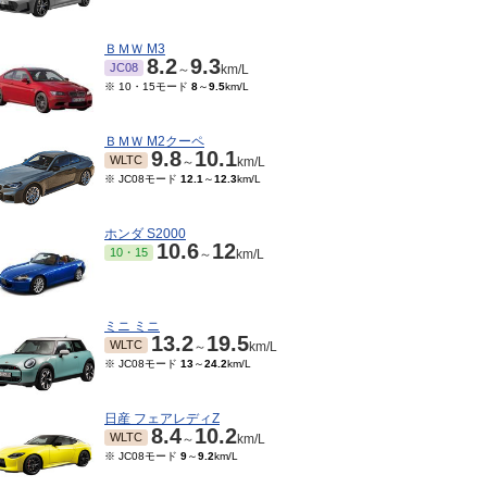
ＢＭＷ M3
8.2
9.3
JC08
～
km/L
※ 10・15モード
8
～
9.5
km/L
ＢＭＷ M2クーペ
9.8
10.1
WLTC
～
km/L
※ JC08モード
12.1
～
12.3
km/L
ホンダ S2000
10.6
12
10・15
～
km/L
08～2007/07
2005/08～2006/07
モード
7.9
～
9.6
km/L
※ 10・15モード
7.9
～
8.4
km/L
ミニ ミニ
13.2
19.5
WLTC
～
km/L
※ JC08モード
13
～
24.2
km/L
日産 フェアレディZ
8.4
10.2
WLTC
～
km/L
※ JC08モード
9
～
9.2
km/L