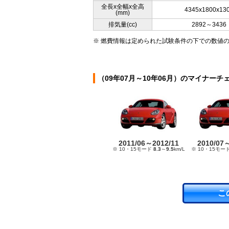
全長x全幅x全高
4345x1800x13
(mm)
排気量(cc)
2892～3436
※ 燃費情報は定められた試験条件の下での数値
（09年07月～10年06月）のマイナーチ
2011/06～2012/11
2010/07
※ 10・15モード
8.3
～
9.5
km/L
※ 10・15モー
こ