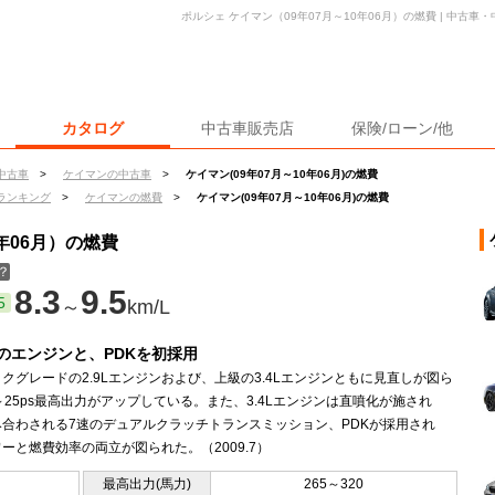
ポルシェ ケイマン（09年07月～10年06月）の燃費 | 中古
カタログ
中古車販売店
保険/ローン/他
中古車
>
ケイマンの中古車
>
ケイマン(09年07月～10年06月)の燃費
ランキング
>
ケイマンの燃費
>
ケイマン(09年07月～10年06月)の燃費
年06月）の燃費
？
8.3
9.5
5
～
km/L
のエンジンと、PDKを初採用
クグレードの2.9Lエンジンおよび、上級の3.4Lエンジンともに見直しが図ら
～25ps最高出力がアップしている。また、3.4Lエンジンは直噴化が施され
み合わされる7速のデュアルクラッチトランスミッション、PDKが採用され
ーと燃費効率の両立が図られた。（2009.7）
最高出力(馬力)
265～320