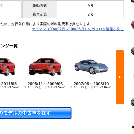
05
駆動方式
MR
乗車定員
2名
のため、走行条件等により実際の燃料消費率は異なります。
ケイマン（09年07月～10年06月）のカタログ情報を見る
ェンジ一覧
▶
～2011/05
2008/11～2009/06
2007/08～2008/10
2006/
ド
8.3
～
9.5
km/L
※ 10・15モード
8.3
～
9.5
km/L
※ 10・15モード
7.9
～
9.6
km/L
※ 10・15
のモデルの中古車を探す