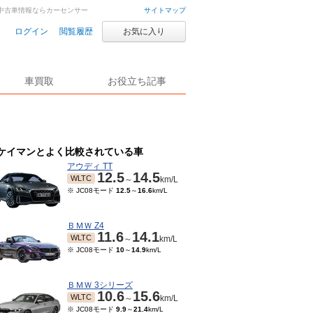
車・中古車情報ならカーセンサー
サイトマップ
ログイン
閲覧履歴
お気に入り
車買取
お役立ち記事
ケイマンとよく比較されている車
アウディ TT
12.5
14.5
WLTC
～
km/L
※ JC08モード
12.5
～
16.6
km/L
ＢＭＷ Z4
11.6
14.1
WLTC
～
km/L
※ JC08モード
10
～
14.9
km/L
ＢＭＷ 3シリーズ
10.6
15.6
WLTC
～
km/L
※ JC08モード
9.9
～
21.4
km/L