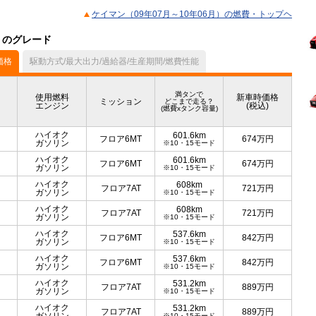
ケイマン（09年07月～10年06月）の燃費・トップヘ
）のグレード
価格
駆動方式/最大出力/過給器/生産期間/燃費性能
満タンで
使用燃料
新車時価格
ミッション
どこまで走る？
エンジン
(税込)
(燃費xタンク容量)
ハイオク
601.6km
フロア6MT
674
万円
ガソリン
※10・15モード
ハイオク
601.6km
フロア6MT
674
万円
ガソリン
※10・15モード
ハイオク
608km
フロア7AT
721
万円
ガソリン
※10・15モード
ハイオク
608km
フロア7AT
721
万円
ガソリン
※10・15モード
ハイオク
537.6km
フロア6MT
842
万円
ガソリン
※10・15モード
ハイオク
537.6km
フロア6MT
842
万円
ガソリン
※10・15モード
ハイオク
531.2km
フロア7AT
889
万円
ガソリン
※10・15モード
ハイオク
531.2km
フロア7AT
889
万円
※10・15モード