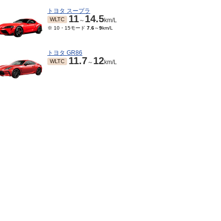
トヨタ スープラ
11
14.5
WLTC
～
km/L
※ 10・15モード
7.6
～
9
km/L
トヨタ GR86
11.7
12
WLTC
～
km/L