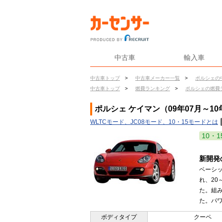
中古車
輸入車
中古車トップ
>
中古車メーカー一覧
>
ポルシェの
中古車トップ
>
燃費ランキング
>
ポルシェの燃費
ポルシェ ケイマン（09年07月～10
WLTCモード、JC08モード、10・15モードとは
10・1
新開発
ベーシッ
れ、20
た。組
た。パワ
ボディタイプ
クーペ