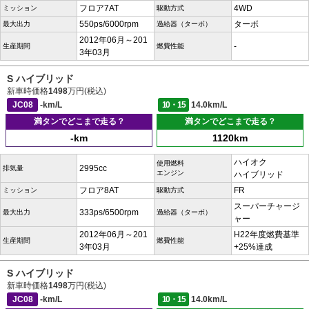
フロア7AT
4WD
ミッション
駆動方式
550ps/6000rpm
ターボ
最大出力
過給器（ターボ）
2012年06月～201
-
生産期間
燃費性能
3年03月
S ハイブリッド
新車時価格
1498
万円(税込)
JC08
-km/L
10・15
14.0km/L
満タンでどこまで走る？
満タンでどこまで走る？
-km
1120km
ハイオク
使用燃料
2995cc
排気量
エンジン
ハイブリッド
フロア8AT
FR
ミッション
駆動方式
スーパーチャージ
333ps/6500rpm
最大出力
過給器（ターボ）
ャー
2012年06月～201
H22年度燃費基準
生産期間
燃費性能
3年03月
+25%達成
S ハイブリッド
新車時価格
1498
万円(税込)
JC08
-km/L
10・15
14.0km/L