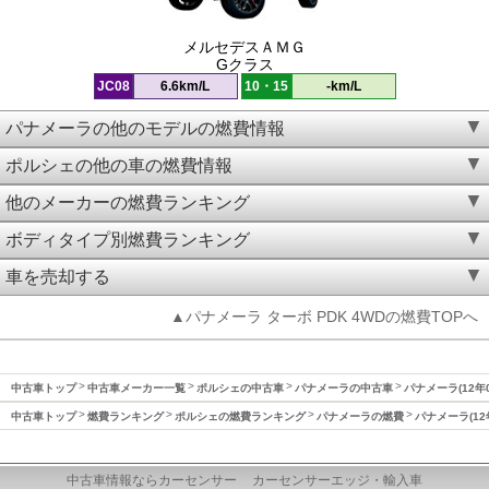
メルセデスＡＭＧ
Gクラス
JC08
6.6km/L
10・15
-km/L
パナメーラの他のモデルの燃費情報
ポルシェの他の車の燃費情報
他のメーカーの燃費ランキング
ボディタイプ別燃費ランキング
車を売却する
▲パナメーラ ターボ PDK 4WDの燃費TOPへ
中古車トップ
中古車メーカー一覧
ポルシェの中古車
パナメーラの中古車
パナメーラ(12年
中古車トップ
燃費ランキング
ポルシェの燃費ランキング
パナメーラの燃費
パナメーラ(12
中古車情報ならカーセンサー
カーセンサーエッジ・輸入車