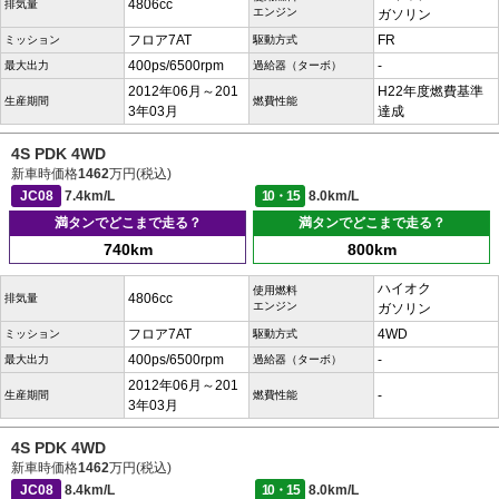
4806cc
排気量
エンジン
ガソリン
フロア7AT
FR
ミッション
駆動方式
400ps/6500rpm
-
最大出力
過給器（ターボ）
2012年06月～201
H22年度燃費基準
生産期間
燃費性能
3年03月
達成
4S PDK 4WD
新車時価格
1462
万円(税込)
JC08
7.4km/L
10・15
8.0km/L
満タンでどこまで走る？
満タンでどこまで走る？
740km
800km
ハイオク
使用燃料
4806cc
排気量
エンジン
ガソリン
フロア7AT
4WD
ミッション
駆動方式
400ps/6500rpm
-
最大出力
過給器（ターボ）
2012年06月～201
-
生産期間
燃費性能
3年03月
4S PDK 4WD
新車時価格
1462
万円(税込)
JC08
8.4km/L
10・15
8.0km/L