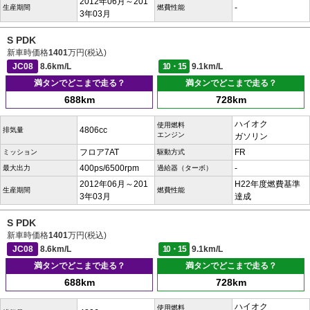
2012年06月～201
-
生産期間
燃費性能
3年03月
S PDK
新車時価格
1401
万円(税込)
JC08
8.6km/L
10・15
9.1km/L
満タンでどこまで走る？
満タンでどこまで走る？
688km
728km
ハイオク
使用燃料
4806cc
排気量
エンジン
ガソリン
フロア7AT
FR
ミッション
駆動方式
400ps/6500rpm
-
最大出力
過給器（ターボ）
2012年06月～201
H22年度燃費基準
生産期間
燃費性能
3年03月
達成
S PDK
新車時価格
1401
万円(税込)
JC08
8.6km/L
10・15
9.1km/L
満タンでどこまで走る？
満タンでどこまで走る？
688km
728km
ハイオク
使用燃料