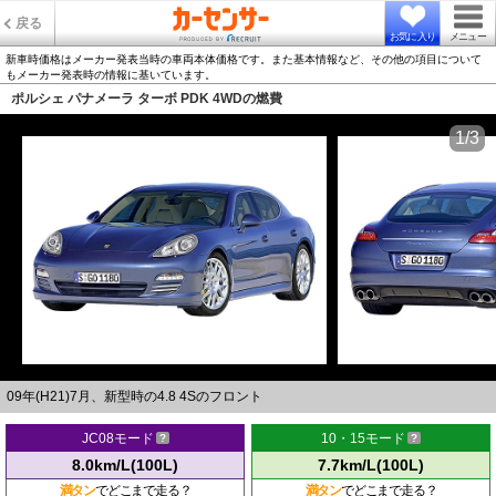
戻る
お気に入り
メニュー
新車時価格はメーカー発表当時の車両本体価格です。また基本情報など、その他の項目について
もメーカー発表時の情報に基いています。
ポルシェ パナメーラ ターボ PDK 4WDの燃費
1/3
09年(H21)7月、新型時の4.8 4Sのフロント
JC08モード
10・15モード
8.0km/L(100L)
7.7km/L(100L)
満タン
でどこまで走る？
満タン
でどこまで走る？