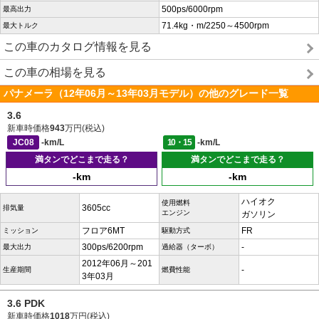
500ps/6000rpm
最高出力
71.4kg・m/2250～4500rpm
最大トルク
この車のカタログ情報を見る
この車の相場を見る
パナメーラ（12年06月～13年03月モデル）の他のグレード一覧
3.6
新車時価格
943
万円(税込)
JC08
-km/L
10・15
-km/L
満タンでどこまで走る？
満タンでどこまで走る？
-km
-km
ハイオク
使用燃料
3605cc
排気量
エンジン
ガソリン
フロア6MT
FR
ミッション
駆動方式
300ps/6200rpm
-
最大出力
過給器（ターボ）
2012年06月～201
-
生産期間
燃費性能
3年03月
3.6 PDK
新車時価格
1018
万円(税込)