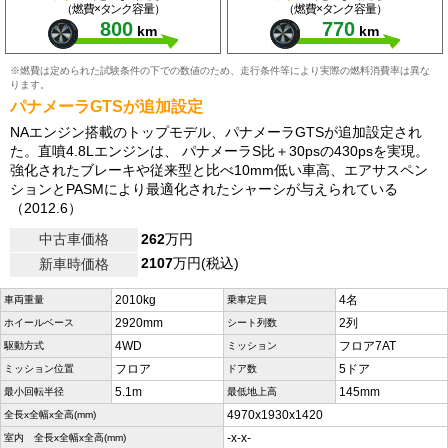
（燃費×タンク容量）
（燃費×タンク容量）
800
770
km
km
※燃費は定められた試験条件の下での数値のため、走行条件等により実際の燃料消費率は異な
ります。
パナメーラGTSが追加設定
NAエンジン搭載のトップモデル、パナメーラGTSが追加設定され
た。直噴4.8Lエンジンは、 パナメーラS比＋30psの430psを実現。
強化されたブレーキや従来型と比べ10mm低い車高、エアサスペン
ションとPASMにより最適化されたシャーシが与えられている
（2012.6）
中古車価格
262
万円
2107
万円(税込)
新車時価格
2010kg
4名
車両重量
乗車定員
2920mm
2列
ホイールベース
シート列数
4WD
フロア7AT
駆動方式
ミッション
フロア
5ドア
ミッション位置
ドア数
5.1m
145mm
最小回転半径
最低地上高
4970x1930x1420
全長x全幅x全高(mm)
-x-x-
室内 全長x全幅x全高(mm)