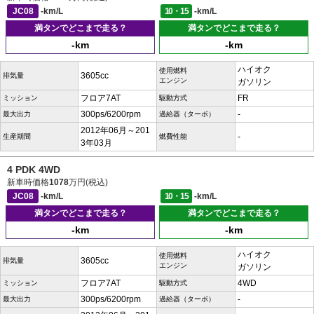
JC08
-km/L
10・15
-km/L
満タンでどこまで走る？
満タンでどこまで走る？
-km
-km
ハイオク
使用燃料
3605cc
排気量
エンジン
ガソリン
フロア7AT
FR
ミッション
駆動方式
300ps/6200rpm
-
最大出力
過給器（ターボ）
2012年06月～201
-
生産期間
燃費性能
3年03月
4 PDK 4WD
新車時価格
1078
万円(税込)
JC08
-km/L
10・15
-km/L
満タンでどこまで走る？
満タンでどこまで走る？
-km
-km
ハイオク
使用燃料
3605cc
排気量
エンジン
ガソリン
フロア7AT
4WD
ミッション
駆動方式
300ps/6200rpm
-
最大出力
過給器（ターボ）