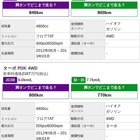
満タンでどこまで走る？
満タンでどこまで走る？
840km
800km
ハイオク
使用燃料
4806cc
排気量
エンジン
ガソリン
フロア7AT
4WD
ミッション
駆動方式
400ps/6500rpm
-
最大出力
過給器（ターボ）
2012年06月～201
-
生産期間
燃費性能
3年03月
ターボ PDK 4WD
新車時価格
2107
万円(税込)
JC08
8.0km/L
10・15
7.7km/L
満タンでどこまで走る？
満タンでどこまで走る？
800km
770km
ハイオク
使用燃料
4806cc
排気量
エンジン
ガソリン
フロア7AT
4WD
ミッション
駆動方式
500ps/6000rpm
ターボ
最大出力
過給器（ターボ）
2012年06月～201
-
生産期間
燃費性能
3年03月