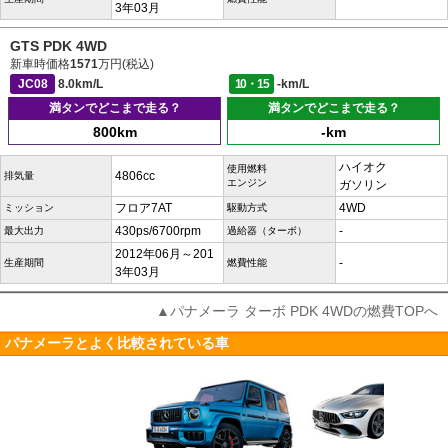
3年03月
GTS PDK 4WD
新車時価格
1571
万円(税込)
JC08
8.0km/L
10・15
-km/L
満タンでどこまで走る？
満タンでどこまで走る？
800km
-km
ハイオク
使用燃料
4806cc
排気量
エンジン
ガソリン
フロア7AT
4WD
ミッション
駆動方式
430ps/6700rpm
-
最大出力
過給器（ターボ）
2012年06月～201
-
生産期間
燃費性能
3年03月
▲パナメーラ ターボ PDK 4WDの燃費TOPへ
パナメーラとよく比較されている車