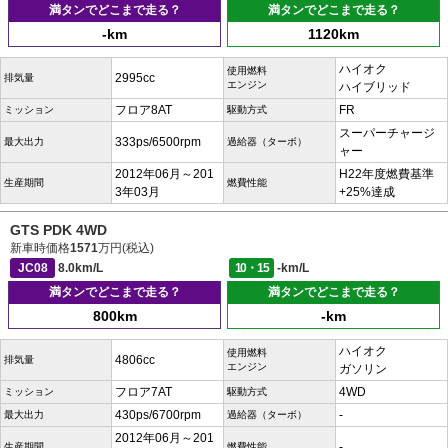
満タンでどこまで走る？
満タンでどこまで走る？
-km
1120km
ハイオク
使用燃料
2995cc
排気量
エンジン
ハイブリッド
フロア8AT
FR
ミッション
駆動方式
スーパーチャージ
333ps/6500rpm
最大出力
過給器（ターボ）
ャー
2012年06月～201
H22年度燃費基準
生産期間
燃費性能
3年03月
+25%達成
GTS PDK 4WD
新車時価格
1571
万円(税込)
JC08
8.0km/L
10・15
-km/L
満タンでどこまで走る？
満タンでどこまで走る？
800km
-km
ハイオク
使用燃料
4806cc
排気量
エンジン
ガソリン
フロア7AT
4WD
ミッション
駆動方式
430ps/6700rpm
-
最大出力
過給器（ターボ）
2012年06月～201
-
生産期間
燃費性能