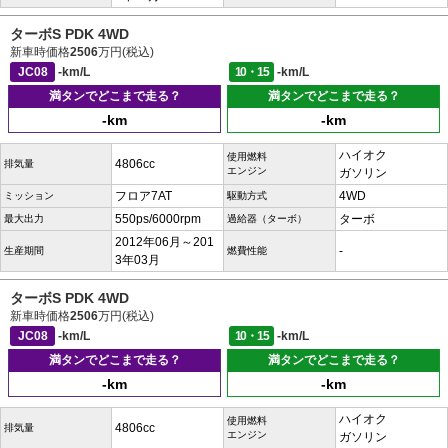
ターボS PDK 4WD
新車時価格
2506
万円(税込)
JC08
-km/L
10・15
-km/L
満タンでどこまで走る？
満タンでどこまで走る？
-km
-km
ハイオク
使用燃料
4806cc
排気量
エンジン
ガソリン
フロア7AT
4WD
ミッション
駆動方式
550ps/6000rpm
ターボ
最大出力
過給器（ターボ）
2012年06月～201
-
生産期間
燃費性能
3年03月
ターボS PDK 4WD
新車時価格
2506
万円(税込)
JC08
-km/L
10・15
-km/L
満タンでどこまで走る？
満タンでどこまで走る？
-km
-km
ハイオク
使用燃料
4806cc
排気量
エンジン
ガソリン