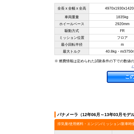
全長 x 全幅 x 全高
4970x1930x142
車両重量
1835kg
ホイールベース
2920mm
駆動方式
FR
ミッション位置
フロア
最小回転半径
m
最大トルク
40.8kg・m/3750
※ 燃費情報は定められた試験条件の下での数値
こ
パナメーラ（12年06月～13年03月モ
排気量/使用燃料・エンジン/ミッション/新車時