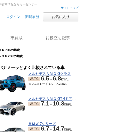
古車・中古車情報ならカーセンサー
サイトマップ
ログイン
閲覧履歴
お気に入り
車買取
お役立ち記事
.6 PDKの燃費
 3.6 PDKの燃費
パナメーラとよく比較されている車
メルセデスＡＭＧ Gクラス
6.5
6.8
WLTC
～
km/L
※ JC08モード
6.6
～
7.3
km/L
メルセデスＡＭＧ GT 4ドアクーペ
7.1
10.3
WLTC
～
km/L
ＢＭＷ 7シリーズ
6.7
14.7
WLTC
～
km/L