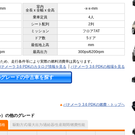
室内
0mm
-x-x-mm
全長 x 全幅 x 全高
乗車定員
4人
シート配列
2列
ミッション
フロア7AT
ドア数
5ドア
最低地上高
mm
rpm
最高出力
300ps/6200rpm
のため、走行条件等により実際の燃料消費率は異なります。
パナメーラ 3.6 PDKのカタログ情報を見る
パナメーラ 3.6 PDKの相場を見る
のグレードの中古車を探す
パナメーラ 3.6 PDKの燃費・トップヘ
デル）の他のグレード
価格
駆動方式/最大出力/過給器/生産期間/燃費性能