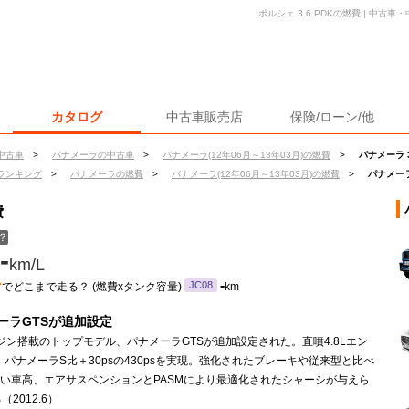
ポルシェ 3.6 PDKの燃費 | 中
カタログ
中古車販売店
保険/ローン/他
中古車
>
パナメーラの中古車
>
パナメーラ(12年06月～13年03月)の燃費
>
パナメーラ 3
ランキング
>
パナメーラの燃費
>
パナメーラ(12年06月～13年03月)の燃費
>
パナメーラ
費
？
-
km/L
ン
-
JC08
でどこまで走る？ (燃費xタンク容量)
km
ーラGTSが追加設定
ジン搭載のトップモデル、パナメーラGTSが追加設定された。直噴4.8Lエン
 パナメーラS比＋30psの430psを実現。強化されたブレーキや従来型と比べ
低い車高、エアサスペンションとPASMにより最適化されたシャーシが与えら
2012.6）