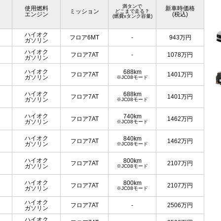
満タンで
使用燃料
新車時価格
ミッション
どこまで走る？
エンジン
(税込)
(燃費xタンク容量)
ハイオク
フロア6MT
-
943
万円
ガソリン
ハイオク
フロア7AT
-
1078
万円
ガソリン
ハイオク
688km
フロア7AT
1401
万円
ガソリン
※JC08モード
ハイオク
688km
フロア7AT
1401
万円
ガソリン
※JC08モード
ハイオク
740km
フロア7AT
1462
万円
ガソリン
※JC08モード
ハイオク
840km
フロア7AT
1462
万円
ガソリン
※JC08モード
ハイオク
800km
フロア7AT
2107
万円
ガソリン
※JC08モード
ハイオク
800km
フロア7AT
2107
万円
ガソリン
※JC08モード
ハイオク
フロア7AT
-
2506
万円
ガソリン
ハイオク