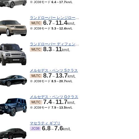
※ JC08モード
6.4
～
17.7
km/L
ランドローバー レンジローバー
6.7
11.4
WLTC
～
km/L
※ JC08モード
5.3
～
12.4
km/L
ランドローバー ディフェンダー
8.3
11
WLTC
～
km/L
メルセデス・ベンツ Sクラス
8.7
13.7
WLTC
～
km/L
※ JC08モード
8.5
～
20.7
km/L
メルセデス・ベンツ Gクラス
7.4
11.7
WLTC
～
km/L
※ JC08モード
7.9
～
13.5
km/L
マセラティ ギブリ
6.8
7.6
JC08
～
km/L