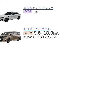
マセラティ レヴァンテ
JC08
-km/L
トヨタ アルファード
9.6
18.9
WLTC
～
km/L
※ JC08モード
9.1
～
19.4
km/L