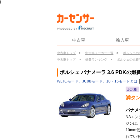
{
中古車
輸入車
中古車トップ
>
中古車メーカー一覧
>
ポルシェの
中古車トップ
>
燃費ランキング
>
ポルシェの燃費
ポルシェ パナメーラ 3.6 PDKの燃
WLTCモード、JC08モード、10・15モードとは
JC08
満タ
パナメ
NAエン
ジンは、
10mm
れている（