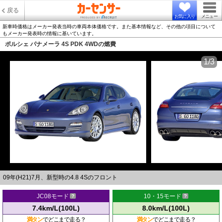
戻る
お気に入り
メニュー
新車時価格はメーカー発表当時の車両本体価格です。また基本情報など、その他の項目について
もメーカー発表時の情報に基いています。
ポルシェ パナメーラ 4S PDK 4WDの燃費
1/3
09年(H21)7月、新型時の4.8 4Sのフロント
JC08モード
10・15モード
7.4km/L(100L)
8.0km/L(100L)
満タン
でどこまで走る？
満タン
でどこまで走る？