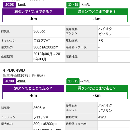
JC08
-km/L
10・15
-km/L
満タンでどこまで走る？
満タンでどこまで走る？
-km
-km
ハイオク
使用燃料
3605cc
排気量
エンジン
ガソリン
フロア7AT
FR
ミッション
駆動方式
300ps/6200rpm
-
最大出力
過給器（ターボ）
2012年06月～201
-
生産期間
燃費性能
3年03月
4 PDK 4WD
新車時価格
1078
万円(税込)
JC08
-km/L
10・15
-km/L
満タンでどこまで走る？
満タンでどこまで走る？
-km
-km
ハイオク
使用燃料
3605cc
排気量
エンジン
ガソリン
フロア7AT
4WD
ミッション
駆動方式
300ps/6200rpm
-
最大出力
過給器（ターボ）