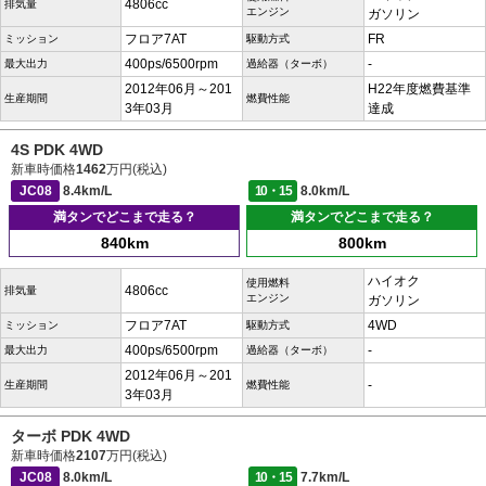
4806cc
排気量
エンジン
ガソリン
フロア7AT
FR
ミッション
駆動方式
400ps/6500rpm
-
最大出力
過給器（ターボ）
2012年06月～201
H22年度燃費基準
生産期間
燃費性能
3年03月
達成
4S PDK 4WD
新車時価格
1462
万円(税込)
JC08
8.4km/L
10・15
8.0km/L
満タンでどこまで走る？
満タンでどこまで走る？
840km
800km
ハイオク
使用燃料
4806cc
排気量
エンジン
ガソリン
フロア7AT
4WD
ミッション
駆動方式
400ps/6500rpm
-
最大出力
過給器（ターボ）
2012年06月～201
-
生産期間
燃費性能
3年03月
ターボ PDK 4WD
新車時価格
2107
万円(税込)
JC08
8.0km/L
10・15
7.7km/L