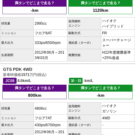
満タンでどこまで走る？
満タンでどこまで走る？
-km
1120km
ハイオク
使用燃料
2995cc
排気量
エンジン
ハイブリッド
フロア8AT
FR
ミッション
駆動方式
スーパーチャージ
333ps/6500rpm
最大出力
過給器（ターボ）
ャー
2012年06月～201
H22年度燃費基準
生産期間
燃費性能
3年03月
+25%達成
GTS PDK 4WD
新車時価格
1571
万円(税込)
JC08
8.0km/L
10・15
-km/L
満タンでどこまで走る？
満タンでどこまで走る？
800km
-km
ハイオク
使用燃料
4806cc
排気量
エンジン
ガソリン
フロア7AT
4WD
ミッション
駆動方式
430ps/6700rpm
-
最大出力
過給器（ターボ）
2012年06月～201
-
生産期間
燃費性能