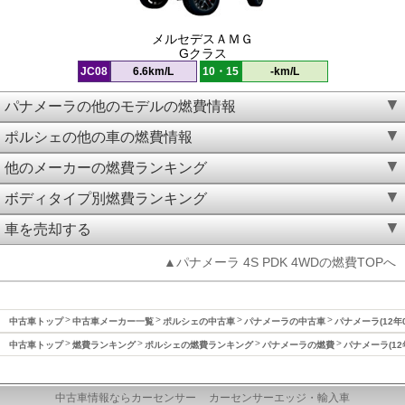
メルセデスＡＭＧ
Gクラス
JC08
6.6km/L
10・15
-km/L
パナメーラの他のモデルの燃費情報
ポルシェの他の車の燃費情報
他のメーカーの燃費ランキング
ボディタイプ別燃費ランキング
車を売却する
▲パナメーラ 4S PDK 4WDの燃費TOPへ
中古車トップ
中古車メーカー一覧
ポルシェの中古車
パナメーラの中古車
パナメーラ(12年
中古車トップ
燃費ランキング
ポルシェの燃費ランキング
パナメーラの燃費
パナメーラ(12
中古車情報ならカーセンサー
カーセンサーエッジ・輸入車