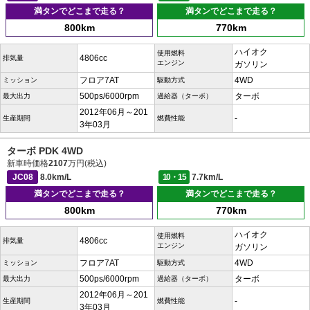
満タンでどこまで走る？
満タンでどこまで走る？
800km
770km
ハイオク
使用燃料
4806cc
排気量
エンジン
ガソリン
フロア7AT
4WD
ミッション
駆動方式
500ps/6000rpm
ターボ
最大出力
過給器（ターボ）
2012年06月～201
-
生産期間
燃費性能
3年03月
ターボ PDK 4WD
新車時価格
2107
万円(税込)
JC08
8.0km/L
10・15
7.7km/L
満タンでどこまで走る？
満タンでどこまで走る？
800km
770km
ハイオク
使用燃料
4806cc
排気量
エンジン
ガソリン
フロア7AT
4WD
ミッション
駆動方式
500ps/6000rpm
ターボ
最大出力
過給器（ターボ）
2012年06月～201
-
生産期間
燃費性能
3年03月