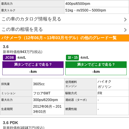
400ps/6500rpm
最高出力
51kg・m/3500～5000rpm
最大トルク
この車のカタログ情報を見る
この車の相場を見る
パナメーラ（12年06月～13年03月モデル）の他のグレード一覧
3.6
新車時価格
943
万円(税込)
JC08
-km/L
10・15
-km/L
満タンでどこまで走る？
満タンでどこまで走る？
-km
-km
ハイオク
使用燃料
3605cc
排気量
エンジン
ガソリン
フロア6MT
FR
ミッション
駆動方式
300ps/6200rpm
-
最大出力
過給器（ターボ）
2012年06月～201
-
生産期間
燃費性能
3年03月
3.6 PDK
新車時価格
1018
万円(税込)