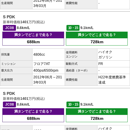
2012年06月～201
-
生産期間
燃費性能
3年03月
S PDK
新車時価格
1401
万円(税込)
JC08
8.6km/L
10・15
9.1km/L
満タンでどこまで走る？
満タンでどこまで走る？
688km
728km
ハイオク
使用燃料
4806cc
排気量
エンジン
ガソリン
フロア7AT
FR
ミッション
駆動方式
400ps/6500rpm
-
最大出力
過給器（ターボ）
2012年06月～201
H22年度燃費基準
生産期間
燃費性能
3年03月
達成
S PDK
新車時価格
1401
万円(税込)
JC08
8.6km/L
10・15
9.1km/L
満タンでどこまで走る？
満タンでどこまで走る？
688km
728km
ハイオク
使用燃料