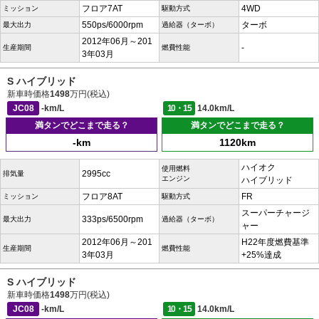
フロア7AT
4WD
ミッション
駆動方式
550ps/6000rpm
ターボ
最大出力
過給器（ターボ）
2012年06月～201
-
生産期間
燃費性能
3年03月
S ハイブリッド
新車時価格
1498
万円(税込)
JC08
-km/L
10・15
14.0km/L
満タンでどこまで走る？
満タンでどこまで走る？
-km
1120km
ハイオク
使用燃料
2995cc
排気量
エンジン
ハイブリッド
フロア8AT
FR
ミッション
駆動方式
スーパーチャージ
333ps/6500rpm
最大出力
過給器（ターボ）
ャー
2012年06月～201
H22年度燃費基準
生産期間
燃費性能
3年03月
+25%達成
S ハイブリッド
新車時価格
1498
万円(税込)
JC08
-km/L
10・15
14.0km/L