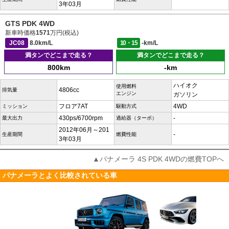
3年03月
GTS PDK 4WD
新車時価格
1571
万円(税込)
JC08
8.0km/L
10・15
-km/L
満タンでどこまで走る？
満タンでどこまで走る？
800km
-km
ハイオク
使用燃料
4806cc
排気量
エンジン
ガソリン
フロア7AT
4WD
ミッション
駆動方式
430ps/6700rpm
-
最大出力
過給器（ターボ）
2012年06月～201
-
生産期間
燃費性能
3年03月
▲パナメーラ 4S PDK 4WDの燃費TOPへ
パナメーラとよく比較されている車