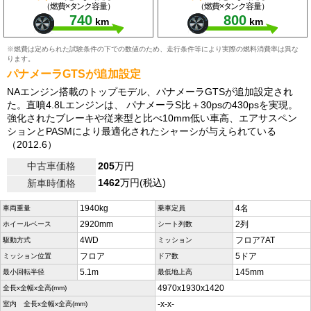
（燃費×タンク容量）
（燃費×タンク容量）
740
800
km
km
※燃費は定められた試験条件の下での数値のため、走行条件等により実際の燃料消費率は異な
ります。
パナメーラGTSが追加設定
NAエンジン搭載のトップモデル、パナメーラGTSが追加設定され
た。直噴4.8Lエンジンは、 パナメーラS比＋30psの430psを実現。
強化されたブレーキや従来型と比べ10mm低い車高、エアサスペン
ションとPASMにより最適化されたシャーシが与えられている
（2012.6）
中古車価格
205
万円
1462
万円(税込)
新車時価格
1940kg
4名
車両重量
乗車定員
2920mm
2列
ホイールベース
シート列数
4WD
フロア7AT
駆動方式
ミッション
フロア
5ドア
ミッション位置
ドア数
5.1m
145mm
最小回転半径
最低地上高
4970x1930x1420
全長x全幅x全高(mm)
-x-x-
室内 全長x全幅x全高(mm)