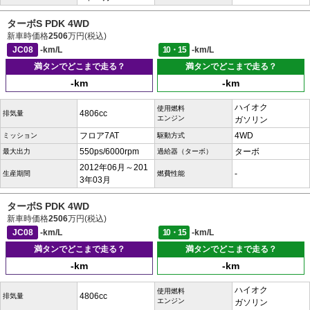
ターボS PDK 4WD
新車時価格
2506
万円(税込)
JC08
-km/L
10・15
-km/L
満タンでどこまで走る？
満タンでどこまで走る？
-km
-km
ハイオク
使用燃料
4806cc
排気量
エンジン
ガソリン
フロア7AT
4WD
ミッション
駆動方式
550ps/6000rpm
ターボ
最大出力
過給器（ターボ）
2012年06月～201
-
生産期間
燃費性能
3年03月
ターボS PDK 4WD
新車時価格
2506
万円(税込)
JC08
-km/L
10・15
-km/L
満タンでどこまで走る？
満タンでどこまで走る？
-km
-km
ハイオク
使用燃料
4806cc
排気量
エンジン
ガソリン