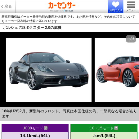
戻る
お気に入り
メニュー
新車時価格はメーカー発表当時の車両本体価格です。また基本情報など、その他の項目について
もメーカー発表時の情報に基いています。
ポルシェ 718ボクスター 2.0の燃費
1/3
16年(H28)2月、新型時のフロント。写真は本国仕様の為、一部異なる場合があり
ます
JC08モード
10・15モード
14.1km/L(54L)
-km/L(54L)