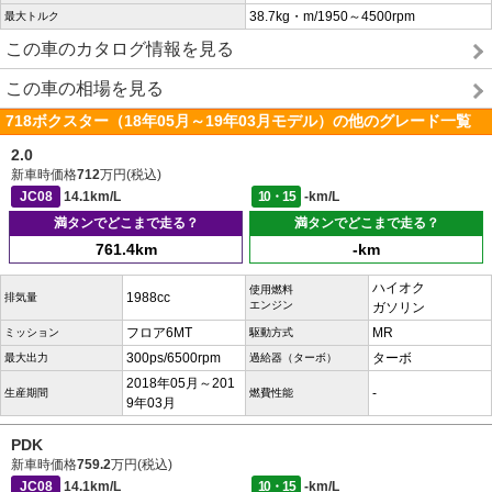
38.7kg・m/1950～4500rpm
最大トルク
この車のカタログ情報を見る
この車の相場を見る
718ボクスター（18年05月～19年03月モデル）の他のグレード一覧
2.0
新車時価格
712
万円(税込)
JC08
14.1km/L
10・15
-km/L
満タンでどこまで走る？
満タンでどこまで走る？
761.4km
-km
ハイオク
使用燃料
1988cc
排気量
エンジン
ガソリン
フロア6MT
MR
ミッション
駆動方式
300ps/6500rpm
ターボ
最大出力
過給器（ターボ）
2018年05月～201
-
生産期間
燃費性能
9年03月
PDK
新車時価格
759.2
万円(税込)
JC08
14.1km/L
10・15
-km/L