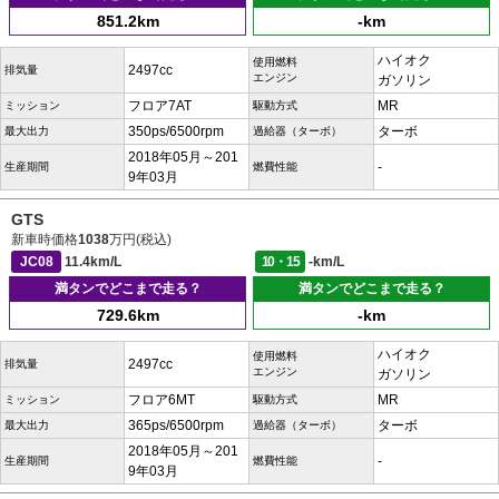
851.2km
-km
ハイオク
使用燃料
2497cc
排気量
エンジン
ガソリン
フロア7AT
MR
ミッション
駆動方式
350ps/6500rpm
ターボ
最大出力
過給器（ターボ）
2018年05月～201
-
生産期間
燃費性能
9年03月
GTS
新車時価格
1038
万円(税込)
JC08
11.4km/L
10・15
-km/L
満タンでどこまで走る？
満タンでどこまで走る？
729.6km
-km
ハイオク
使用燃料
2497cc
排気量
エンジン
ガソリン
フロア6MT
MR
ミッション
駆動方式
365ps/6500rpm
ターボ
最大出力
過給器（ターボ）
2018年05月～201
-
生産期間
燃費性能
9年03月