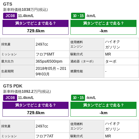
GTS
新車時価格
1038
万円(税込)
JC08
11.4km/L
10・15
-km/L
満タンでどこまで走る？
満タンでどこまで走る？
729.6km
-km
ハイオク
使用燃料
2497cc
排気量
エンジン
ガソリン
フロア6MT
MR
ミッション
駆動方式
365ps/6500rpm
ターボ
最大出力
過給器（ターボ）
2018年05月～201
-
生産期間
燃費性能
9年03月
GTS PDK
新車時価格
1092.2
万円(税込)
JC08
11.4km/L
10・15
-km/L
満タンでどこまで走る？
満タンでどこまで走る？
729.6km
-km
ハイオク
使用燃料
2497cc
排気量
エンジン
ガソリン
フロア7AT
MR
ミッション
駆動方式