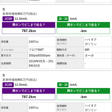
S
新車時価格
901
万円(税込)
JC08
12.3km/L
10・15
-km/L
満タンでどこまで走る？
満タンでどこまで走る？
787.2km
-km
ハイオク
使用燃料
2497cc
排気量
エンジン
ガソリン
フロア6MT
MR
ミッション
駆動方式
350ps/6500rpm
ターボ
最大出力
過給器（ターボ）
2018年05月～201
-
生産期間
燃費性能
9年03月
S
新車時価格
901
万円(税込)
JC08
12.3km/L
10・15
-km/L
満タンでどこまで走る？
満タンでどこまで走る？
787.2km
-km
ハイオク
使用燃料
2497cc
排気量
エンジン
ガソリン