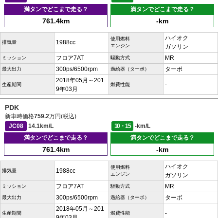
満タンでどこまで走る？
満タンでどこまで走る？
761.4km
-km
ハイオク
使用燃料
1988cc
排気量
エンジン
ガソリン
フロア7AT
MR
ミッション
駆動方式
300ps/6500rpm
ターボ
最大出力
過給器（ターボ）
2018年05月～201
-
生産期間
燃費性能
9年03月
PDK
新車時価格
759.2
万円(税込)
JC08
14.1km/L
10・15
-km/L
満タンでどこまで走る？
満タンでどこまで走る？
761.4km
-km
ハイオク
使用燃料
1988cc
排気量
エンジン
ガソリン
フロア7AT
MR
ミッション
駆動方式
300ps/6500rpm
ターボ
最大出力
過給器（ターボ）
2018年05月～201
-
生産期間
燃費性能
9年03月