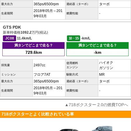
365ps/6500rpm
ターボ
最大出力
過給器（ターボ）
2018年05月～201
-
生産期間
燃費性能
9年03月
GTS PDK
新車時価格
1092.2
万円(税込)
JC08
11.4km/L
10・15
-km/L
満タンでどこまで走る？
満タンでどこまで走る？
729.6km
-km
ハイオク
使用燃料
2497cc
排気量
エンジン
ガソリン
フロア7AT
MR
ミッション
駆動方式
365ps/6500rpm
ターボ
最大出力
過給器（ターボ）
2018年05月～201
-
生産期間
燃費性能
9年03月
▲718ボクスター 2.0の燃費TOPへ
718ボクスターとよく比較されている車