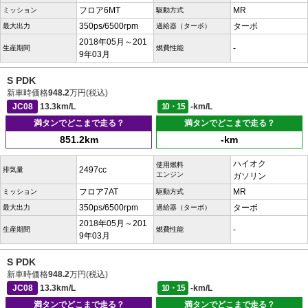
フロア6MT
MR
ミッション
駆動方式
350ps/6500rpm
ターボ
最大出力
過給器（ターボ）
2018年05月～201
-
生産期間
燃費性能
9年03月
S PDK
新車時価格
948.2
万円(税込)
JC08
13.3km/L
10・15
-km/L
満タンでどこまで走る？
満タンでどこまで走る？
851.2km
-km
ハイオク
使用燃料
2497cc
排気量
エンジン
ガソリン
フロア7AT
MR
ミッション
駆動方式
350ps/6500rpm
ターボ
最大出力
過給器（ターボ）
2018年05月～201
-
生産期間
燃費性能
9年03月
S PDK
新車時価格
948.2
万円(税込)
JC08
13.3km/L
10・15
-km/L
満タンでどこまで走る？
満タンでどこまで走る？