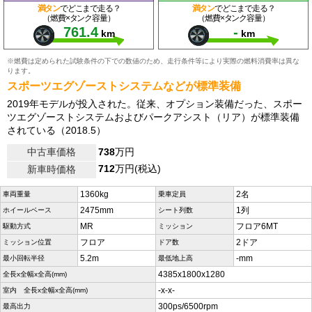
満タン
でどこまで走る？
満タン
でどこまで走る？
（燃費×タンク容量）
（燃費×タンク容量）
761.4
-
km
km
※燃費は定められた試験条件の下での数値のため、走行条件等により実際の燃料消費率は異な
ります。
スポーツエグゾーストシステムなどが標準装備
2019年モデルが投入された。従来、オプション装備だった、スポー
ツエグゾーストシステムおよびパークアシスト（リア）が標準装備
されている（2018.5）
中古車価格
738
万円
712
万円(税込)
新車時価格
1360kg
2名
車両重量
乗車定員
2475mm
1列
ホイールベース
シート列数
MR
フロア6MT
駆動方式
ミッション
フロア
2ドア
ミッション位置
ドア数
5.2m
-mm
最小回転半径
最低地上高
4385x1800x1280
全長x全幅x全高(mm)
-x-x-
室内 全長x全幅x全高(mm)
300ps/6500rpm
最高出力