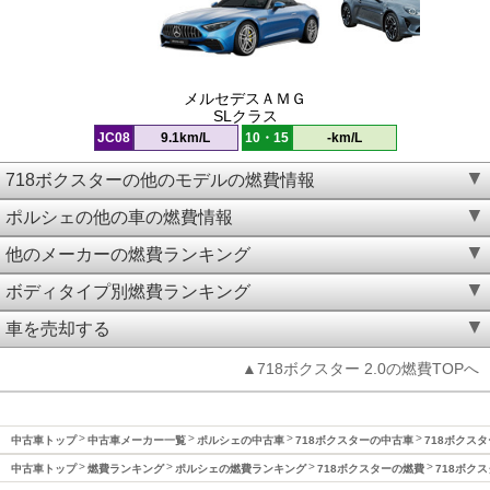
メルセデスＡＭＧ
SLクラス
JC08
9.1km/L
10・15
-km/L
718ボクスターの他のモデルの燃費情報
ポルシェの他の車の燃費情報
他のメーカーの燃費ランキング
ボディタイプ別燃費ランキング
車を売却する
▲718ボクスター 2.0の燃費TOPへ
中古車トップ
中古車メーカー一覧
ポルシェの中古車
718ボクスターの中古車
718ボクスタ
中古車トップ
燃費ランキング
ポルシェの燃費ランキング
718ボクスターの燃費
718ボクス