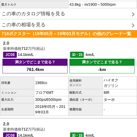
43.8kg・m/1900～5000rpm
最大トルク
この車のカタログ情報を見る
この車の相場を見る
718ボクスター（18年05月～19年03月モデル）の他のグレード一覧
2.0
新車時価格
712
万円(税込)
JC08
14.1km/L
10・15
-km/L
満タンでどこまで走る？
満タンでどこまで走る？
761.4km
-km
ハイオク
使用燃料
1988cc
排気量
エンジン
ガソリン
フロア6MT
MR
ミッション
駆動方式
300ps/6500rpm
ターボ
最大出力
過給器（ターボ）
2018年05月～201
-
生産期間
燃費性能
9年03月
2.0
新車時価格
712
万円(税込)
JC08
14.1km/L
10・15
-km/L