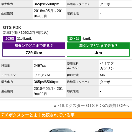
365ps/6500rpm
ターボ
最大出力
過給器（ターボ）
2018年05月～201
-
生産期間
燃費性能
9年03月
GTS PDK
新車時価格
1092.2
万円(税込)
JC08
11.4km/L
10・15
-km/L
満タンでどこまで走る？
満タンでどこまで走る？
729.6km
-km
ハイオク
使用燃料
2497cc
排気量
エンジン
ガソリン
フロア7AT
MR
ミッション
駆動方式
365ps/6500rpm
ターボ
最大出力
過給器（ターボ）
2018年05月～201
-
生産期間
燃費性能
9年03月
▲718ボクスター GTS PDKの燃費TOPへ
718ボクスターとよく比較されている車