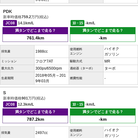
PDK
新車時価格
759.2
万円(税込)
JC08
14.1km/L
10・15
-km/L
満タンでどこまで走る？
満タンでどこまで走る？
761.4km
-km
ハイオク
使用燃料
1988cc
排気量
エンジン
ガソリン
フロア7AT
MR
ミッション
駆動方式
300ps/6500rpm
ターボ
最大出力
過給器（ターボ）
2018年05月～201
-
生産期間
燃費性能
9年03月
S
新車時価格
901
万円(税込)
JC08
12.3km/L
10・15
-km/L
満タンでどこまで走る？
満タンでどこまで走る？
787.2km
-km
ハイオク
使用燃料
2497cc
排気量
エンジン
ガソリン