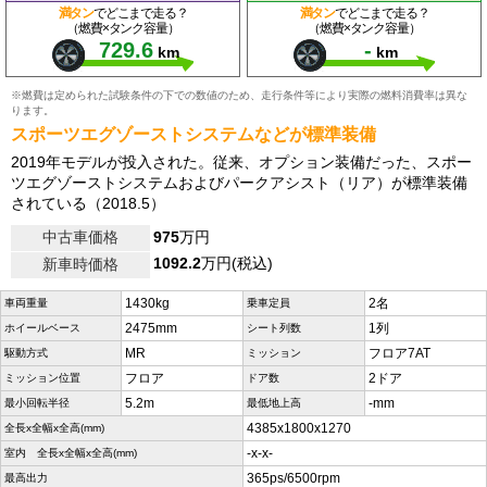
満タン
でどこまで走る？
満タン
でどこまで走る？
（燃費×タンク容量）
（燃費×タンク容量）
729.6
-
km
km
※燃費は定められた試験条件の下での数値のため、走行条件等により実際の燃料消費率は異な
ります。
スポーツエグゾーストシステムなどが標準装備
2019年モデルが投入された。従来、オプション装備だった、スポー
ツエグゾーストシステムおよびパークアシスト（リア）が標準装備
されている（2018.5）
中古車価格
975
万円
1092.2
万円(税込)
新車時価格
1430kg
2名
車両重量
乗車定員
2475mm
1列
ホイールベース
シート列数
MR
フロア7AT
駆動方式
ミッション
フロア
2ドア
ミッション位置
ドア数
5.2m
-mm
最小回転半径
最低地上高
4385x1800x1270
全長x全幅x全高(mm)
-x-x-
室内 全長x全幅x全高(mm)
365ps/6500rpm
最高出力