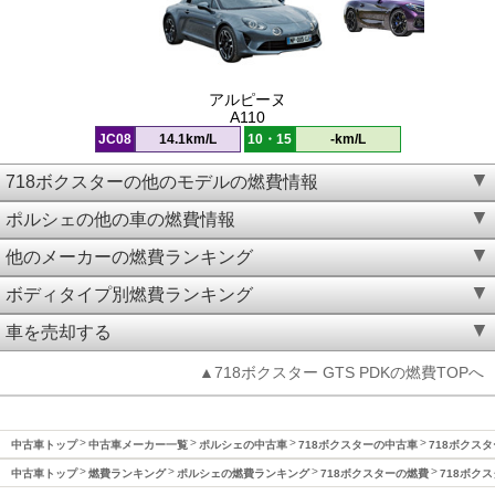
アルピーヌ
A110
JC08
14.1km/L
10・15
-km/L
718ボクスターの他のモデルの燃費情報
ポルシェの他の車の燃費情報
他のメーカーの燃費ランキング
ボディタイプ別燃費ランキング
車を売却する
▲718ボクスター GTS PDKの燃費TOPへ
中古車トップ
中古車メーカー一覧
ポルシェの中古車
718ボクスターの中古車
718ボクスタ
中古車トップ
燃費ランキング
ポルシェの燃費ランキング
718ボクスターの燃費
718ボクス