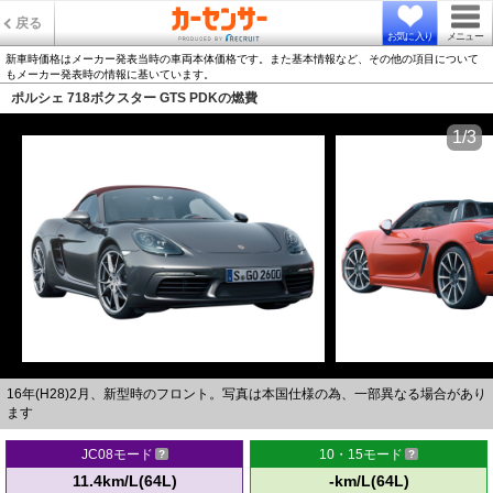
戻る
お気に入り
メニュー
新車時価格はメーカー発表当時の車両本体価格です。また基本情報など、その他の項目について
もメーカー発表時の情報に基いています。
ポルシェ 718ボクスター GTS PDKの燃費
1/3
16年(H28)2月、新型時のフロント。写真は本国仕様の為、一部異なる場合があり
ます
JC08モード
10・15モード
11.4km/L(64L)
-km/L(64L)