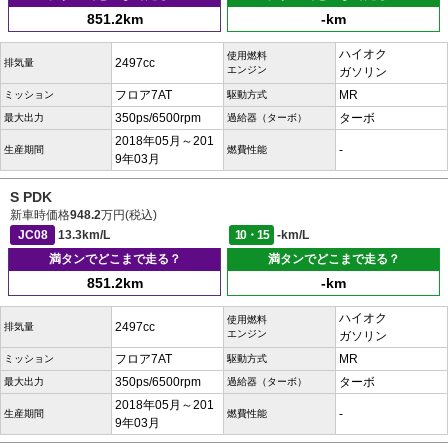
851.2km
-km
ハイオク
使用燃料
2497cc
排気量
エンジン
ガソリン
フロア7AT
MR
ミッション
駆動方式
350ps/6500rpm
ターボ
最大出力
過給器（ターボ）
2018年05月～201
-
生産期間
燃費性能
9年03月
S PDK
新車時価格
948.2
万円(税込)
JC08
13.3km/L
10・15
-km/L
満タンでどこまで走る？
満タンでどこまで走る？
851.2km
-km
ハイオク
使用燃料
2497cc
排気量
エンジン
ガソリン
フロア7AT
MR
ミッション
駆動方式
350ps/6500rpm
ターボ
最大出力
過給器（ターボ）
2018年05月～201
-
生産期間
燃費性能
9年03月