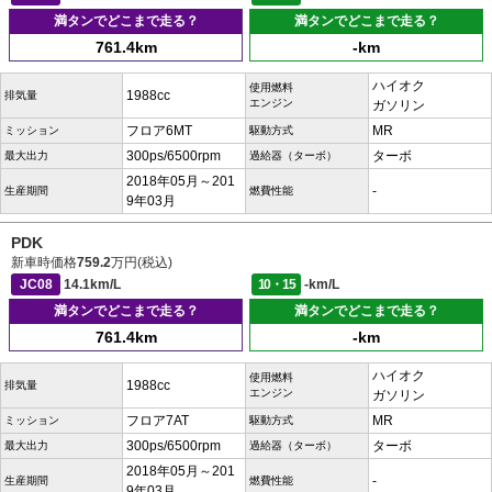
満タンでどこまで走る？
満タンでどこまで走る？
761.4km
-km
ハイオク
使用燃料
1988cc
排気量
エンジン
ガソリン
フロア6MT
MR
ミッション
駆動方式
300ps/6500rpm
ターボ
最大出力
過給器（ターボ）
2018年05月～201
-
生産期間
燃費性能
9年03月
PDK
新車時価格
759.2
万円(税込)
JC08
14.1km/L
10・15
-km/L
満タンでどこまで走る？
満タンでどこまで走る？
761.4km
-km
ハイオク
使用燃料
1988cc
排気量
エンジン
ガソリン
フロア7AT
MR
ミッション
駆動方式
300ps/6500rpm
ターボ
最大出力
過給器（ターボ）
2018年05月～201
-
生産期間
燃費性能
9年03月