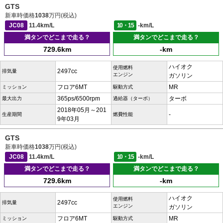
GTS
新車時価格
1038
万円(税込)
JC08
11.4km/L
10・15
-km/L
満タンでどこまで走る？
満タンでどこまで走る？
729.6km
-km
ハイオク
使用燃料
2497cc
排気量
エンジン
ガソリン
フロア6MT
MR
ミッション
駆動方式
365ps/6500rpm
ターボ
最大出力
過給器（ターボ）
2018年05月～201
-
生産期間
燃費性能
9年03月
GTS
新車時価格
1038
万円(税込)
JC08
11.4km/L
10・15
-km/L
満タンでどこまで走る？
満タンでどこまで走る？
729.6km
-km
ハイオク
使用燃料
2497cc
排気量
エンジン
ガソリン
フロア6MT
MR
ミッション
駆動方式