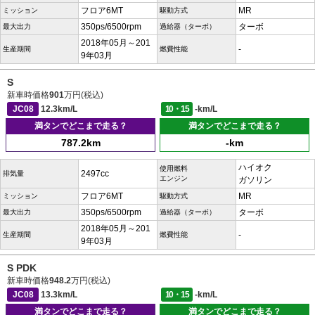
フロア6MT
MR
ミッション
駆動方式
350ps/6500rpm
ターボ
最大出力
過給器（ターボ）
2018年05月～201
-
生産期間
燃費性能
9年03月
S
新車時価格
901
万円(税込)
JC08
12.3km/L
10・15
-km/L
満タンでどこまで走る？
満タンでどこまで走る？
787.2km
-km
ハイオク
使用燃料
2497cc
排気量
エンジン
ガソリン
フロア6MT
MR
ミッション
駆動方式
350ps/6500rpm
ターボ
最大出力
過給器（ターボ）
2018年05月～201
-
生産期間
燃費性能
9年03月
S PDK
新車時価格
948.2
万円(税込)
JC08
13.3km/L
10・15
-km/L
満タンでどこまで走る？
満タンでどこまで走る？