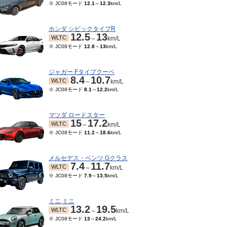
※ JC08モード
12.1
～
12.3
km/L
ホンダ シビックタイプR
12.5
13
WLTC
～
km/L
※ JC08モード
12.8
～
13
km/L
ジャガー Fタイプクーペ
8.4
10.7
WLTC
～
km/L
※ JC08モード
8.1
～
12.2
km/L
マツダ ロードスター
15
17.2
WLTC
～
km/L
※ JC08モード
11.2
～
18.6
km/L
メルセデス・ベンツ Gクラス
7.4
11.7
WLTC
～
km/L
※ JC08モード
7.9
～
13.5
km/L
ミニ ミニ
13.2
19.5
WLTC
～
km/L
※ JC08モード
13
～
24.2
km/L