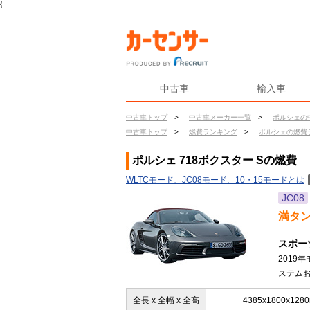
{
中古車
輸入車
中古車トップ
>
中古車メーカー一覧
>
ポルシェの
中古車トップ
>
燃費ランキング
>
ポルシェの燃費
ポルシェ 718ボクスター Sの燃費
WLTCモード、JC08モード、10・15モードとは
JC08
満タ
スポー
2019
ステムお
全長 x 全幅 x 全高
4385x1800x128