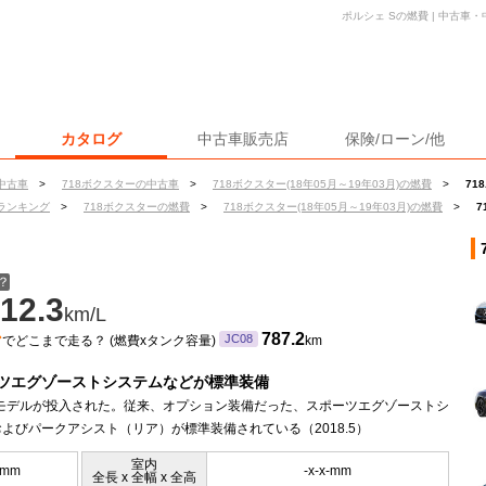
ポルシェ Sの燃費 | 中古
カタログ
中古車販売店
保険/ローン/他
中古車
>
718ボクスターの中古車
>
718ボクスター(18年05月～19年03月)の燃費
>
71
ランキング
>
718ボクスターの燃費
>
718ボクスター(18年05月～19年03月)の燃費
>
7
？
12.3
km/L
ン
787.2
JC08
でどこまで走る？ (燃費xタンク容量)
km
ツエグゾーストシステムなどが標準装備
年モデルが投入された。従来、オプション装備だった、スポーツエグゾーストシ
よびパークアシスト（リア）が標準装備されている（2018.5）
室内
0mm
-x-x-mm
全長 x 全幅 x 全高