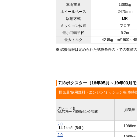
車両重量
1380kg
ホイールベース
2475mm
駆動方式
MR
ミッション位置
フロア
最小回転半径
5.2m
最大トルク
42.8kg・m/1900～4
※ 燃費情報は定められた試験条件の下での数値
718ボクスター（18年05月～19年03
排気量/使用燃料・エンジン/ミッション/新車時
グレード名
排気量
WLTCモード燃費(タンク容量)
2.0
1988cc
14.1km/L (54L)
2.0
1988cc