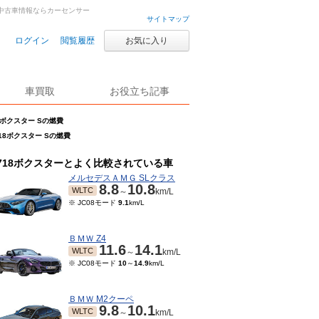
車・中古車情報ならカーセンサー
サイトマップ
ログイン
閲覧履歴
お気に入り
車買取
お役立ち記事
8ボクスター Sの燃費
18ボクスター Sの燃費
718ボクスターとよく比較されている車
メルセデスＡＭＧ SLクラス
8.8
10.8
WLTC
～
km/L
※ JC08モード
9.1
km/L
ＢＭＷ Z4
11.6
14.1
WLTC
～
km/L
※ JC08モード
10
～
14.9
km/L
ＢＭＷ M2クーペ
9.8
10.1
WLTC
～
km/L