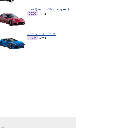
マセラティ グラントゥーリズモ
JC08
-km/L
ロータス エミーラ
JC08
-km/L