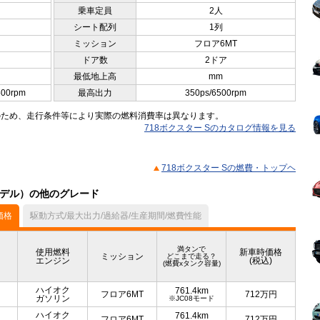
乗車定員
2人
シート配列
1列
ミッション
フロア6MT
ドア数
2ドア
最低地上高
mm
500rpm
最高出力
350ps/6500rpm
のため、走行条件等により実際の燃料消費率は異なります。
718ボクスター Sのカタログ情報を見る
718ボクスター Sの燃費・トップヘ
月モデル）の他のグレード
価格
駆動方式/最大出力/過給器/生産期間/燃費性能
満タンで
使用燃料
新車時価格
ミッション
どこまで走る？
エンジン
(税込)
(燃費xタンク容量)
ハイオク
761.4km
フロア6MT
712
万円
ガソリン
※JC08モード
ハイオク
761.4km
フロア6MT
712
万円