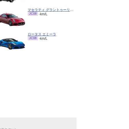
マセラティ グラントゥーリズモ
JC08
-km/L
ロータス エミーラ
JC08
-km/L