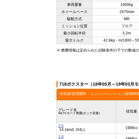
車両重量
1400kg
ホイールベース
2475mm
駆動方式
MR
ミッション位置
フロア
最小回転半径
5.2m
最大トルク
42.8kg・m/1900～5
※ 燃費情報は定められた試験条件の下での数値
718ボクスター（18年05月～19年03
排気量/使用燃料・エンジン/ミッション/新車時
グレード名
排気量
WLTCモード燃費(タンク容量)
2.0
1988cc
14.1km/L (54L)
2.0
1988cc