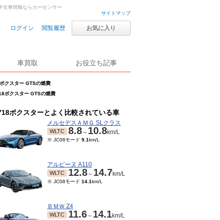
車・中古車情報ならカーセンサー
サイトマップ
ログイン
閲覧履歴
お気に入り
車買取
お役立ち記事
8ボクスター GTSの燃費
18ボクスター GTSの燃費
718ボクスターとよく比較されている車
メルセデスＡＭＧ SLクラス
8.8
10.8
WLTC
～
km/L
※ JC08モード
9.1
km/L
アルピーヌ A110
12.8
14.7
WLTC
～
km/L
※ JC08モード
14.1
km/L
ＢＭＷ Z4
11.6
14.1
WLTC
～
km/L