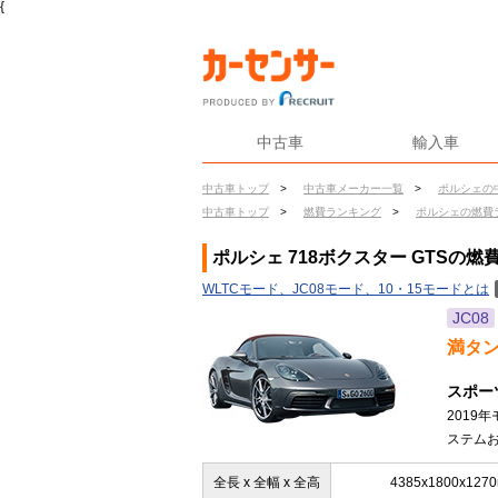
{
中古車
輸入車
中古車トップ
>
中古車メーカー一覧
>
ポルシェの
中古車トップ
>
燃費ランキング
>
ポルシェの燃費
ポルシェ 718ボクスター GTSの燃
WLTCモード、JC08モード、10・15モードとは
JC08
満タ
スポー
2019
ステムお
全長 x 全幅 x 全高
4385x1800x127