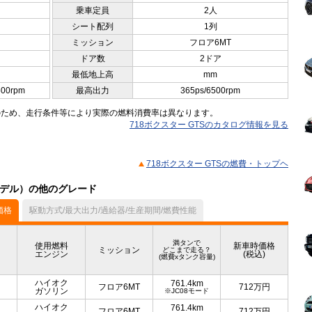
乗車定員
2人
シート配列
1列
ミッション
フロア6MT
ドア数
2ドア
最低地上高
mm
500rpm
最高出力
365ps/6500rpm
のため、走行条件等により実際の燃料消費率は異なります。
718ボクスター GTSのカタログ情報を見る
718ボクスター GTSの燃費・トップヘ
月モデル）の他のグレード
価格
駆動方式/最大出力/過給器/生産期間/燃費性能
満タンで
使用燃料
新車時価格
ミッション
どこまで走る？
エンジン
(税込)
(燃費xタンク容量)
ハイオク
761.4km
フロア6MT
712
万円
ガソリン
※JC08モード
ハイオク
761.4km
フロア6MT
712
万円