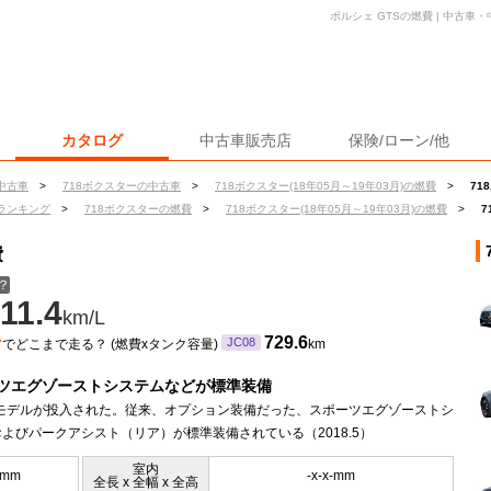
ポルシェ GTSの燃費 | 中古
カタログ
中古車販売店
保険/ローン/他
中古車
>
718ボクスターの中古車
>
718ボクスター(18年05月～19年03月)の燃費
>
71
ランキング
>
718ボクスターの燃費
>
718ボクスター(18年05月～19年03月)の燃費
>
7
費
？
11.4
km/L
ン
729.6
JC08
でどこまで走る？ (燃費xタンク容量)
km
ツエグゾーストシステムなどが標準装備
年モデルが投入された。従来、オプション装備だった、スポーツエグゾーストシ
よびパークアシスト（リア）が標準装備されている（2018.5）
室内
0mm
-x-x-mm
全長 x 全幅 x 全高