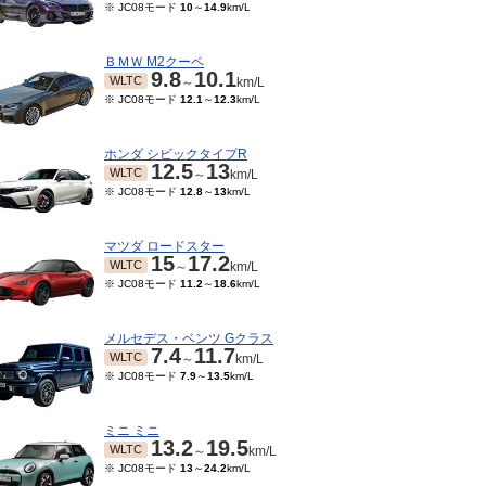
※ JC08モード
10
～
14.9
km/L
ＢＭＷ M2クーペ
9.8
10.1
WLTC
～
km/L
※ JC08モード
12.1
～
12.3
km/L
ホンダ シビックタイプR
12.5
13
WLTC
～
km/L
※ JC08モード
12.8
～
13
km/L
マツダ ロードスター
15
17.2
WLTC
～
km/L
※ JC08モード
11.2
～
18.6
km/L
メルセデス・ベンツ Gクラス
7.4
11.7
WLTC
～
km/L
※ JC08モード
7.9
～
13.5
km/L
ミニ ミニ
13.2
19.5
WLTC
～
km/L
※ JC08モード
13
～
24.2
km/L